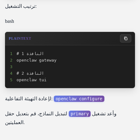
ترتيب التشغيل:
bash
PLAINTEXT
1
2
3
4
5
openclaw tui
لإعادة التهيئة التفاعلية:
openclaw configure
وأعد تشغيل
لتبديل النماذج، قم بتعديل حقل
primary
العمليتين.