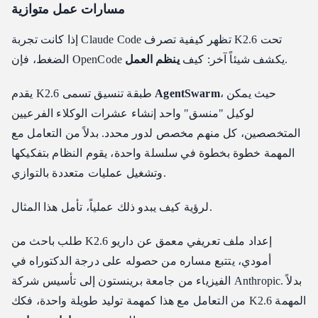
مسارات عمل متوازية
إذا كانت تجربة Claude Code تظهر كيفية تصرف K2.6 تحت
.
الضغط، فإن OpenCode يكشف شيئاً آخر: كيف
ينظم العمل
، حيث يمكن
AgentSwarm
يقدم K2.6 طبقة تنسيق تسمى
لوكيل "منسق" واحد إنشاء عشرات الوكلاء الفرعيين
المتخصصين، كل منهم مخصص لدور محدد. بدلاً من التعامل مع
المهمة خطوة بخطوة في سلسلة واحدة، يقوم النظام بتفكيكها
وتشغيل عمليات متعددة بالتوازي.
لرؤية كيف يبدو ذلك عملياً، تأمل هذا المثال.
طلب باحث من K2.6 إعداد ملف تعريفي معمق عن داريو
أمودي، يتتبع مساره من حصوله على درجة الدكتوراه في
الفيزياء من جامعة برينستون إلى تأسيس شركة Anthropic. بدلاً
من التعامل مع هذا كمهمة توليد طويلة واحدة، فكك K2.6 المهمة