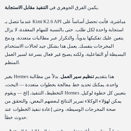
.
يكمن الفرق الجوهري في
التنفيذ مقابل الاستجابة
عندما تتصل بـ Kimi K2.6 API مباشرة، فأنت تحصل أساساً على
استجابة واحدة لكل طلب. حتى بالنسبة للمهام المعقدة، لا يزال
يتعين عليك تفكيكها يدوياً، والتكرار عبر مطالبات متعددة، ودمج
المخرجات بنفسك. يعمل هذا بشكل جيد لحالات الاستخدام
البسيطة أو التفاعلية، ولكنه يصبح غير فعال بسرعة لسير العمل
المنظم.
يغير Hermes هذا بتقديم
تنظيم سير العمل
. بدلاً من مطالبة
واحدة، يمكنك تحديد خط معالجة بخطوات متعددة — البحث،
التخطيط، التنفيذ، إلخ — ويقوم Hermes بتعيين كل خطوة لوكيل.
يمكن لهؤلاء الوكلاء تمرير النتائج لبعضهم البعض، والتحقق من
صحة المخرجات الوسيطة، وحتى إعادة تنفيذ الخطوات عند
حدوث خطأ.