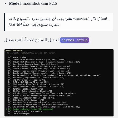
Model
: moonshot/kimi-k2.6
هام
: يجب أن يتضمن معرف النموذج بادئة moonshot/. إدخال kimi-
k2.6 بمفرده سيؤدي إلى خطأ 404.
.
لتبديل النماذج لاحقاً، أعد تشغيل
hermes setup