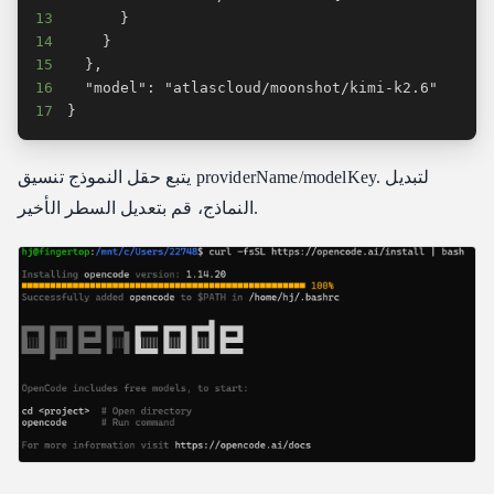
13
14
15
16
17
}
يتبع حقل النموذج تنسيق providerName/modelKey. لتبديل
النماذج، قم بتعديل السطر الأخير.