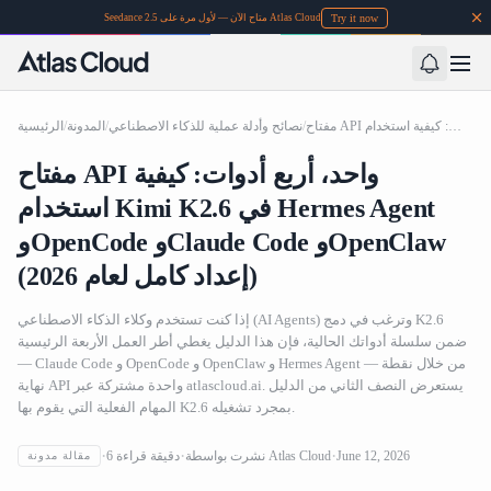
Try it now
Seedance 2.5 متاح الآن — لأول مرة على Atlas Cloud
مفتاح API واحد، أربع أدوات: كيفية استخدام Kimi K2.6 في Hermes Agent وOpenCode وClaude Code وOpenClaw (إعداد كامل لعام 2026)
/
نصائح وأدلة عملية للذكاء الاصطناعي
/
المدونة
/
الرئيسية
مفتاح API واحد، أربع أدوات: كيفية
استخدام Kimi K2.6 في Hermes Agent
وOpenCode وClaude Code وOpenClaw
(إعداد كامل لعام 2026)
إذا كنت تستخدم وكلاء الذكاء الاصطناعي (AI Agents) وترغب في دمج K2.6
ضمن سلسلة أدواتك الحالية، فإن هذا الدليل يغطي أطر العمل الأربعة الرئيسية
— Claude Code و OpenCode و OpenClaw و Hermes Agent — من خلال نقطة
نهاية API واحدة مشتركة عبر atlascloud.ai. يستعرض النصف الثاني من الدليل
المهام الفعلية التي يقوم بها K2.6 بمجرد تشغيله.
مفتاح API واحد، أربع أدوات: كيفية استخدام Kimi K2.6 في
June 12, 2026
Atlas Cloud
نشرت بواسطة
دقيقة قراءة
6
مقالة مدونة
Hermes Agent وOpenCode وClaude Code وOpenClaw