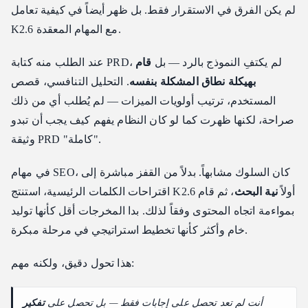
لم يكن الفرق في الاستقرار فقط. بل ظهر أيضاً في كيفية تعامل
K2.6 مع المهام المعقدة.
عند الطلب منه كتابة PRD، لم يكتفِ النموذج بالرد — بل
قام
بهيكلة نطاق المشكلة بنفسه
. التحليل التنافسي، قصص
المستخدم، ترتيب أولويات الميزات — لم يُطلب أي من ذلك
صراحة، لكنها ظهرت كما لو كان النظام يفهم كيف يجب أن تبدو
وثيقة PRD "كاملة".
في مهام SEO، كان السلوك مشابهاً. بدلاً من القفز مباشرة إلى
اقتراحات الكلمات الرئيسية، استنتج K2.6 أولاً
نية البحث
، ثم قام
بمواءمة اتجاه المحتوى وفقاً لذلك. بدا المخرجات أقل كأنها توليد
خام وأكثر كأنها تخطيط استراتيجي في مرحلة مبكرة.
هذا تحول دقيق، ولكنه مهم:
أنت لم تعد تحصل على إجابات فقط — بل تحصل على
تفكير