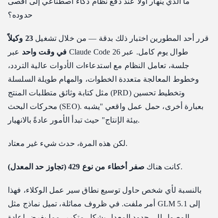
ما الذي ينهار أولاً عند دفع نظام ذكاء اصطناعي إلى أقصى
حدوده؟
قرر أحد المطورين اختبار ذلك بدقة — من خلال تشغيل
23 وكيلاً
في وقت واحد
عبر Claude Code طوال يوم كامل. عبر 26
جلسة، تعامل النظام مع استدعاءات الأدوات عالية التردد،
وخطوط المعالجة متعددة الخطوات، والمهام طويلة السلسلة
مثل كتابة وثائق متطلبات المنتج (PRD) وتخطيط تحسين
محركات البحث (SEO). بعبارة أخرى، حمل عمل واقعي "يشبه
بيئة الإنتاج" حيث تبدأ الأمور عادةً بالانهيار.
لكن هذه المرة، حدث شيء غير معتاد.
.
كانت هناك
صفر أخطاء من نوع 429 (تجاوز حد المعدل)
بالنسبة لأي شخص حاول توسيع نطاق سير عمل الوكلاء، فهذا
أمر ملفت. في ظروف مماثلة، تميل نماذج مثل GLM 5.1 إلى
الوصول إلى حدود المعدل بشكل متكرر، مما يفرض إعادة