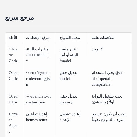
مرجع سريع
ملاحظات هامة
تبديل النموذج
موقع الإعدادات
الأداة
لا يوجد
تغيير متغير
متغيرات البيئة
Clau
البيئة أو أمر
ANTHROPIC_
de
Code
*
/model
يجب استخدام @ai-
تعديل حقل
~/.config/open
Open
Code
code/config.jso
model
sdk/openai-
n
compatible
يجب تشغيل البوابة
تعديل حقل
~/.openclaw/op
Open
(gateway) أولاً
primary
enclaw.json
Claw
يجب أن يكون تنسيق
إعادة تشغيل
إعداد تفاعلي
Herm
معرف النموذج دقيقاً
الإعداد
hermes setup
es
Agen
t