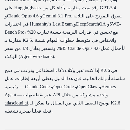
لماذا يغير هذا الطريقة التي تستخدم بها الذكاء الاصطناعي؟
على HuggingFace، وقد تمت مقارنته بأداء كل من GPT-5.4
وClaude Opus 4.6 وGemini 3.1 Pro. يتفوق النموذج على الثلاثة
في اختبارات Humanity's Last Exam وDeepSearchQA وSWE-
Bench Pro، مع تحسن في قدرات البرمجة بنسبة تقارب 20%
مقارنة بـ K2.5، وانخفاض في متوسط خطوات المهام بنسبة
35%، وتسعير يعادل 1/8 من سعر Claude Opus 4.6 لأحمال عمل
الوكلاء (Agent workloads).
إذا كنت تدير وكلاء ذكاء اصطناعي وترغب في دمج K2.6 في
سلسلة أدواتك الحالية، فإن هذا الدليل يغطي أربعة إطارات عمل
رئيسية — Claude Code وOpenCode وOpenClaw وHermes
Agent — عبر نقطة نهاية API واحدة مشتركة من خلال
. يوضح النصف الثاني من المقال ما يمكن لـ K2.6
atlascloud.ai
فعله فعلياً بمجرد تشغيله.