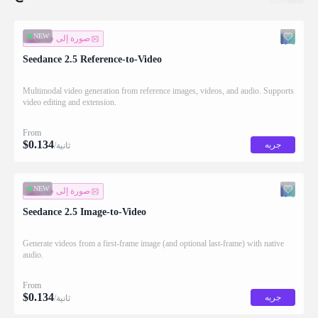
NEW
صورة إلى فيديو
Seedance 2.5 Reference-to-Video
Multimodal video generation from reference images, videos, and audio. Supports
video editing and extension.
From
$
0.134
جربه
/ثانية
NEW
صورة إلى فيديو
Seedance 2.5 Image-to-Video
Generate videos from a first-frame image (and optional last-frame) with native
audio.
From
$
0.134
جربه
/ثانية