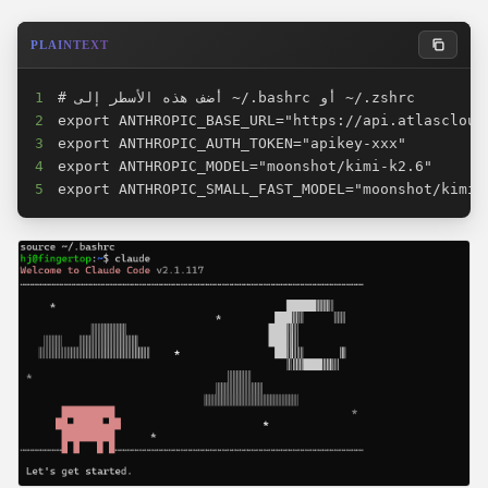
PLAINTEXT
1
2
3
4
5
export ANTHROPIC_SMALL_FAST_MODEL="moonshot/kimi-