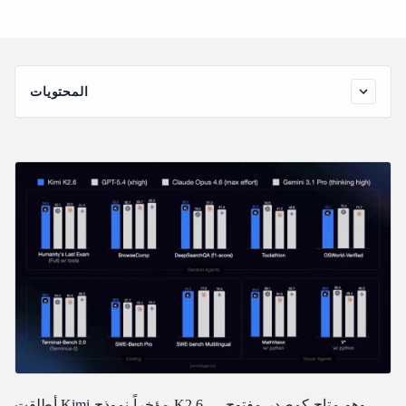
(إعداد كامل لعام 2026)
المحتويات
مرجع سريع
الجزء الأول — الإعداد
2. OpenCode (ملف الإعدادات)
3. OpenClaw (ملف الإعدادات + نافذتي أوامر)
4. Hermes Agent (الإعداد التفاعلي)
الجزء الثاني — ماذا يفعل K2.6 فعلياً؟
Claude Code × K2.6 — ماذا يحدث عند تشغيل 23 وكيلاً في وقت
واحد؟
جودة تشبه التخطيط، لا مجرد التوليد
المقايضة: الاستقرار يأتي بتكلفة
OpenCode × K2.6 — من مطالبة واحدة إلى تسعة مسارات عمل
متوازية
أطلقت Kimi مؤخراً نموذج K2.6 — وهو متاح كمصدر مفتوح