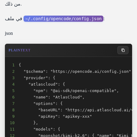
من ذلك.
:
في ملف
~/.config/opencode/config.json
json
PLAINTEXT
1
2
3
4
5
6
7
8
9
10
11
12