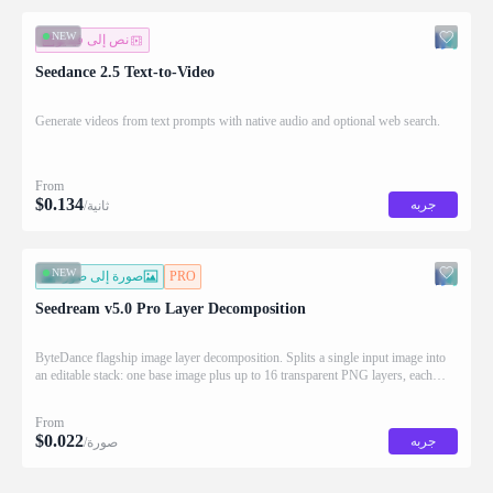
NEW
نص إلى فيديو
Seedance 2.5 Text-to-Video
Generate videos from text prompts with native audio and optional web search.
From
$
0.134
جربه
/ثانية
NEW
PRO
صورة إلى صورة
Seedream v5.0 Pro Layer Decomposition
ByteDance flagship image layer decomposition. Splits a single input image into
an editable stack: one base image plus up to 16 transparent PNG layers, each
returned with stacking order (z_index), bounding box coordinates, name, and
description for downstream drag/scale/recompose editing.
From
$
0.022
جربه
/صورة