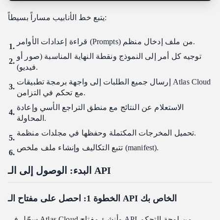
يتبع خط الأنابيب مساراً بسيطاً:
قراءة إعدادات الأوامر (Prompts) من ملف إدخال منظم.
توجيه كل أمر إلى النموذج ونقطة النهاية المناسبة (صور أو
فيديو).
إرسال جميع الطلبات إلى واجهة برمجة تطبيقات Atlas Cloud
مع تحكم في التزامن.
الاستعلام عن النتائج مع منطق التراجع الأسي وإعادة
المحاولة.
تحميل المخرجات المكتملة وحفظها في مجلدات منظمة.
تتبع التكاليف وإنشاء ملف ملخص (manifest).
البدء: الوصول إلى الـ API
الخطوة 1: احصل على مفتاح الـ API الخاص بك
وأنشئ مفتاح API من لوحة التحكم.
Atlas Cloud
سجّل في