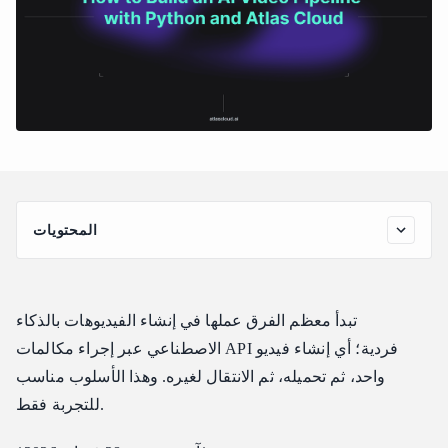
المحتويات
بنية خط الأنابيب (Pipeline Architecture)
البدء: الوصول إلى الـ API
تبدأ معظم الفرق عملها في إنشاء الفيديوهات بالذكاء
الخطوة 1: احصل على مفتاح الـ API الخاص بك
الاصطناعي عبر إجراء مكالمات API فردية؛ أي إنشاء فيديو
الخطوة 2: تثبيت المكتبات البرمجية
واحد، ثم تحميله، ثم الانتقال لغيره. وهذا الأسلوب مناسب
كود خط الأنابيب الكامل
للتجربة فقط.
استخدام خط الأنابيب
الاستخدام الأساسي: صور مصغرة + فيديوهات