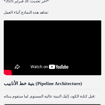
*آخر تحديث: 28 فبراير 2026*
الأسلوب المعتمد على ملفات الإعداد (Configuration-Driven)
شاهد هذه النماذج أثناء العمل:
تفاصيل التنفيذ الرئيسية
الاستعلام بالتراجع الأسي (Exponential Backoff Polling)
التعامل مع حدود الاستخدام (Rate Limit Handling)
التحكم في التزامن (Concurrency Control)
تتبع التكاليف
تقدير التكلفة لتشغيل خط الأنابيب
نصائح النشر
وظائف Cron للإنشاء المجدول
توسيع خط الأنابيب
إضافة إنشاء الفيديو من صورة (Image-to-Video)
بنية خط الأنابيب (Pipeline Architecture)
الأسئلة الشائعة
كم عدد الطلبات المتزامنة التي يمكنني إجراؤها؟
قبل كتابة الكود، إليك البنية عالية المستوى لما سنقوم ببنائه:
هل يمكنني خلط وظائف الصور والفيديو في نفس المجموعة؟