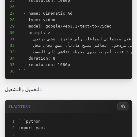
25
26
27
28
29
30
31
32
33
34
35
36
```
التحميل والتشغيل:
PLAINTEXT
1
2
3