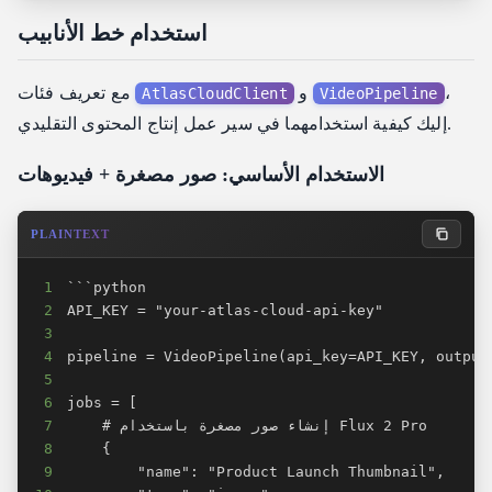
استخدام خط الأنابيب
،
و
مع تعريف فئات
AtlasCloudClient
VideoPipeline
إليك كيفية استخدامهما في سير عمل إنتاج المحتوى التقليدي.
الاستخدام الأساسي: صور مصغرة + فيديوهات
PLAINTEXT
1
2
3
4
5
6
7
8
9