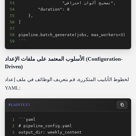
53
54
55
56
57
58
59
```
الأسلوب المعتمد على ملفات الإعداد (Configuration-
Driven)
لخطوط الأنابيب المتكررة، قم بتعريف الوظائف في ملف إعداد
YAML:
PLAINTEXT
1
2
3