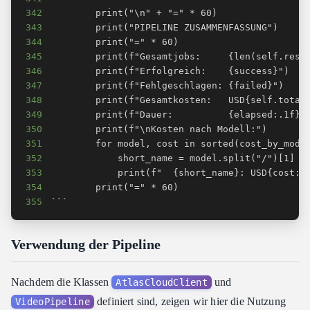
342
343
344
345
346
347
348
349
350
351
352
353
354
355
```
Verwendung der Pipeline
Nachdem die Klassen
und
AtlasCloudClient
definiert sind, zeigen wir hier die Nutzung
VideoPipeline