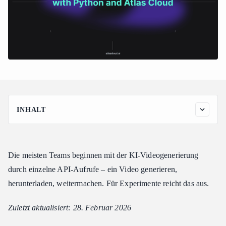
INHALT
Pipeline-Architektur
Erste Schritte: API-Zugriff
Die meisten Teams beginnen mit der KI-Videogenerierung
Schritt 1: API-Key abrufen
durch einzelne API-Aufrufe – ein Video generieren,
Schritt 2: Abhängigkeiten installieren
herunterladen, weitermachen. Für Experimente reicht das aus.
Der vollständige Pipeline-Code
Verwendung der Pipeline
Zuletzt aktualisiert: 28. Februar 2026
Grundlegende Nutzung: Thumbnails + Videos