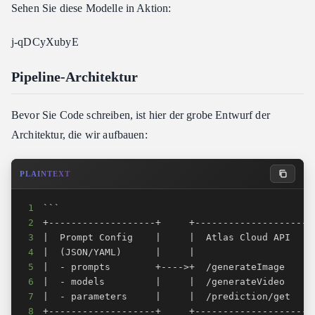
Sehen Sie diese Modelle in Aktion:
Konfigurationsbasierter Ansatz
Wichtige Implementierungsdetails
j-qDCyXubyE
Exponentielles Backoff beim Polling
Pipeline-Architektur
Umgang mit Rate Limits
Concurrency Control
Bevor Sie Code schreiben, ist hier der grobe Entwurf der
Kosten-Tracking
Architektur, die wir aufbauen:
Kostenschätzung für Pipeline-Läufe
Deployment-Tipps
PLAINTEXT
Cronjobs für geplante Generierung
Warteschlangen-Architektur
1
2
Umgebungsmanagement
3
Fazit
4
5
6
7
8