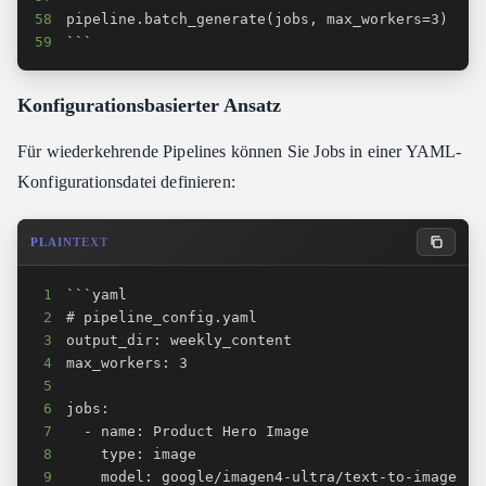
58
59
```
Konfigurationsbasierter Ansatz
Für wiederkehrende Pipelines können Sie Jobs in einer YAML-
Konfigurationsdatei definieren:
PLAINTEXT
1
2
3
4
5
6
7
8
9