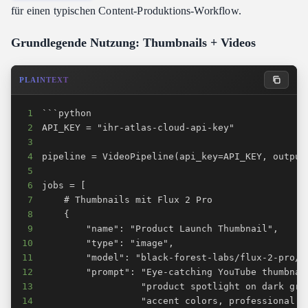
für einen typischen Content-Produktions-Workflow.
Grundlegende Nutzung: Thumbnails + Videos
PLAINTEXT
1
2
3
4
5
6
7
8
9
10
11
12
13
14