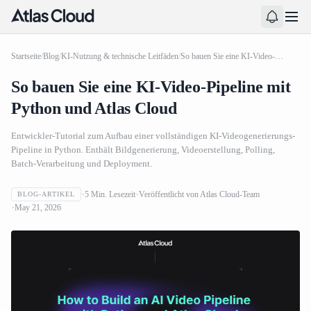
Startseite
/
Blog
/
KI-Nutzung & technische Leitfäden
/
So bauen Sie eine KI-Video-Pipeline mit Python und Atlas Cloud
So bauen Sie eine KI-Video-Pipeline mit
Python und Atlas Cloud
Entwickler-Tutorial zum Aufbau einer vollständigen KI-Videogenerierungs-
Pipeline in Python. Enthält Bildgenerierung, Videoerstellung, Polling,
Batch-Verarbeitung und Deployment.
5
Min. Lesezeit
Veröffentlicht von
Atlas Cloud-Team
BLOG-ARTIKEL
May 21, 2026