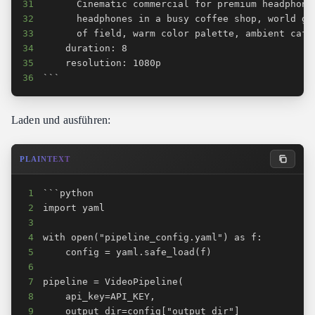
31
32
33
34
35
36
```
Laden und ausführen:
PLAINTEXT
1
2
3
4
5
6
7
8
9