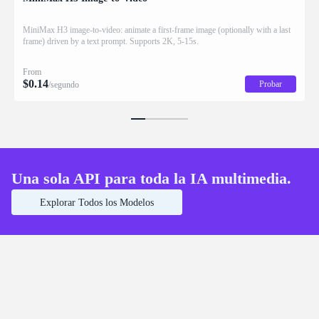
MiniMax H3 image-to-video: animate a first-frame image (optionally with a last
frame) driven by a text prompt. Supports 2K, 5-15s.
From
$
0.14
Probar
/segundo
Una sola API para toda la IA multimedia.
Explorar Todos los Modelos