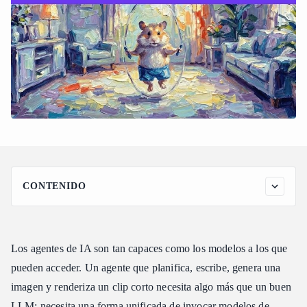
CONTENIDO
Por qué los agentes multimodales son un desafío distinto
Criterios clave para evaluar una plataforma de agentes
multimodales
Los agentes de IA son tan capaces como los modelos a los que
El ecosistema de modelos al alcance del agente
pueden acceder. Un agente que planifica, escribe, genera una
imagen y renderiza un clip corto necesita algo más que un buen
Cómo se traduce esto en patrones de uso de herramientas
LLM: necesita una forma unificada de invocar modelos de