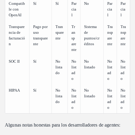
Compatib
Sí
Sí
Par
No
Par
Par
le con
cia
cia
cia
OpenAI
l
l
l
Transpare
Pago por
Tran
Tr
Sistema
Tra
Tra
ncia de
uso
spare
an
de
nsp
nsp
facturació
transpare
nte
sp
puntos/cr
are
are
n
nte
are
éditos
nte
nte
nte
SOC II
Sí
No
No
No
No
No
lista
list
listado
list
list
do
ad
ad
ad
o
o
o
HIPAA
Sí
No
No
No
No
No
lista
list
listado
list
list
do
ad
ad
ad
o
o
o
Algunas notas honestas para los desarrolladores de agentes: