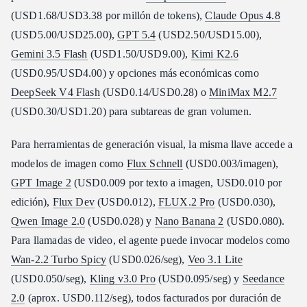
(USD1.68/USD3.38 por millón de tokens),
Claude Opus 4.8
(USD5.00/USD25.00),
GPT 5.4
(USD2.50/USD15.00),
Gemini 3.5 Flash
(USD1.50/USD9.00),
Kimi K2.6
(USD0.95/USD4.00) y opciones más económicas como
DeepSeek V4 Flash
(USD0.14/USD0.28) o
MiniMax M2.7
(USD0.30/USD1.20) para subtareas de gran volumen.
Para herramientas de generación visual, la misma llave accede a
modelos de imagen como
Flux Schnell
(USD0.003/imagen),
GPT Image 2
(USD0.009 por texto a imagen, USD0.010 por
edición),
Flux Dev
(USD0.012),
FLUX.2 Pro
(USD0.030),
Qwen Image 2.0
(USD0.028) y
Nano Banana 2
(USD0.080).
Para llamadas de video, el agente puede invocar modelos como
Wan-2.2 Turbo Spicy
(USD0.026/seg),
Veo 3.1 Lite
(USD0.050/seg),
Kling v3.0 Pro
(USD0.095/seg) y
Seedance
2.0
(aprox. USD0.112/seg), todos facturados por duración de