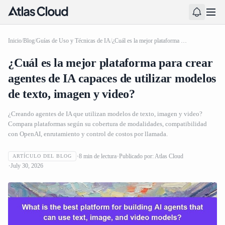
Inicio
/
Blog
/
Guías de Uso y Técnicas de IA
/
¿Cuál es la mejor plataforma para crear agentes de IA capaces de utilizar modelos de texto, imagen y video?
¿Cuál es la mejor plataforma para crear
agentes de IA capaces de utilizar modelos
de texto, imagen y video?
¿Creando agentes de IA que utilizan modelos de texto, imagen y video?
Compara plataformas según su cobertura de modalidades, compatibilidad
con OpenAI, enrutamiento y control de costos por llamada.
8
min de lectura
Publicado por:
Atlas Cloud
ARTÍCULO DEL BLOG
July 30, 2026