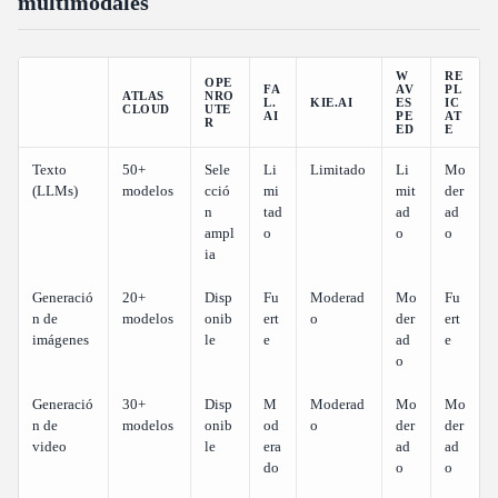
multimodales
W
RE
OPE
FA
AV
PL
ATLAS
NRO
L.
KIE.AI
ES
IC
CLOUD
UTE
AI
PE
AT
R
ED
E
Texto
50+
Sele
Li
Limitado
Li
Mo
(LLMs)
modelos
cció
mi
mit
der
n
tad
ad
ad
ampl
o
o
o
ia
Generació
20+
Disp
Fu
Moderad
Mo
Fu
n de
modelos
onib
ert
o
der
ert
imágenes
le
e
ad
e
o
Generació
30+
Disp
M
Moderad
Mo
Mo
n de
modelos
onib
od
o
der
der
video
le
era
ad
ad
do
o
o