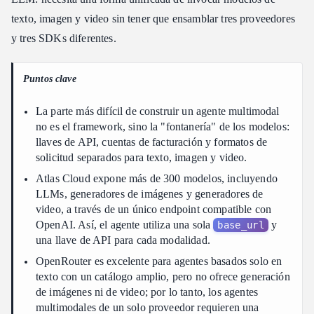
Comparativa de plataformas para agentes multimodales
texto, imagen y video sin tener que ensamblar tres proveedores
Control de costos por llamada de herramienta
y tres SDKs diferentes.
Integración para desarrolladores y fiabilidad empresarial
Qué plataforma se ajusta a tu flujo de trabajo
Puntos clave
Preguntas frecuentes
La parte más difícil de construir un agente multimodal
En conclusión
no es el framework, sino la "fontanería" de los modelos:
llaves de API, cuentas de facturación y formatos de
solicitud separados para texto, imagen y video.
Atlas Cloud expone más de 300 modelos, incluyendo
LLMs, generadores de imágenes y generadores de
video, a través de un único endpoint compatible con
OpenAI. Así, el agente utiliza una sola
y
base_url
una llave de API para cada modalidad.
OpenRouter es excelente para agentes basados solo en
texto con un catálogo amplio, pero no ofrece generación
de imágenes ni de video; por lo tanto, los agentes
multimodales de un solo proveedor requieren una