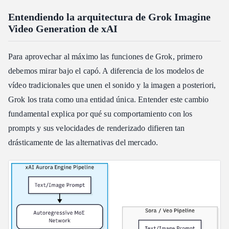
¿Utiliza xAI mis datos de API o los vídeos generados para
Entendiendo la arquitectura de Grok Imagine
entrenar sus modelos?
Video Generation de xAI
Resumen del marco de cumplimiento
Límites de privacidad clave para usuarios profesionales
Para aprovechar al máximo las funciones de Grok, primero
debemos mirar bajo el capó. A diferencia de los modelos de
vídeo tradicionales que unen el sonido y la imagen a posteriori,
Grok los trata como una entidad única. Entender este cambio
fundamental explica por qué su comportamiento con los
prompts y sus velocidades de renderizado difieren tan
drásticamente de las alternativas del mercado.