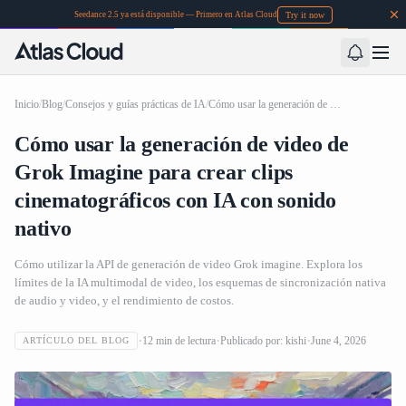
Try it now
Seedance 2.5 ya está disponible — Primero en Atlas Cloud
Inicio
/
Blog
/
Consejos y guías prácticas de IA
/
Cómo usar la generación de video de Grok Imagine para crear clips cinematográficos con IA con sonido nativo
Cómo usar la generación de video de
Grok Imagine para crear clips
cinematográficos con IA con sonido
nativo
Cómo utilizar la API de generación de video Grok imagine. Explora los
límites de la IA multimodal de video, los esquemas de sincronización nativa
de audio y video, y el rendimiento de costos.
12
min de lectura
Publicado por:
kishi
June 4, 2026
ARTÍCULO DEL BLOG