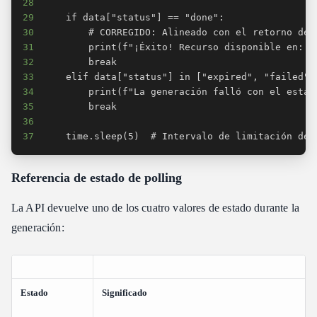
28
29
30
31
32
33
34
35
36
37
    time.sleep(5)  # Intervalo de limitación de 
Referencia de estado de polling
La API devuelve uno de los cuatro valores de estado durante la
generación:
Estado
Significado