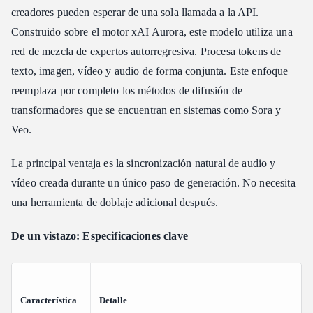
Procesamiento de tokens multimodales intercalados
creadores pueden esperar de una sola llamada a la API.
Entrenamiento a escala: Colossus
Construido sobre el motor xAI Aurora, este modelo utiliza una
red de mezcla de expertos autorregresiva. Procesa tokens de
Capacidades clave: Image-to-Video, ajustes de formato y modos
de calidad
texto, imagen, vídeo y audio de forma conjunta. Este enfoque
¿Cuáles son los límites de vídeo, relaciones de aspecto y
reemplaza por completo los métodos de difusión de
resoluciones para Grok Imagine?
transformadores que se encuentran en sistemas como Sora y
Duración y frecuencia de fotogramas
Veo.
Opciones de resolución
Variaciones de relación de aspecto
La principal ventaja es la sincronización natural de audio y
vídeo creada durante un único paso de generación. No necesita
Directrices de ingeniería de prompts para movimiento
cinematográfico e identidad zero-shot
una herramienta de doblaje adicional después.
¿Cómo escribir prompts para Grok Imagine Video para obtener
los mejores resultados?
De un vistazo: Especificaciones clave
La sintaxis de prompt óptima
Mitigación de errores: La matriz de contraejemplos
Integración de la API de Grok Imagine Video Generation:
Característica
Detalle
Inicio rápido con Python y REST