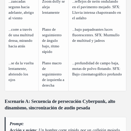
...zancadas
Zoom dolly se
...reflejos de neón ondulando
seguras hacia
aleja
en el pavimento mojado. SFX:
adelante, abrigo
lentamente
Lluvia intensa chapoteando en
al viento
el asfalto
...corre a través
Plano de
...bajo parpadeantes luces
de una multitud
seguimiento
fluorescentes. SFX: Murmullo
densa, mirando
de ángulo
de multitud y jadeos
hacia atrás
bajo, ritmo
rápido
...se da la vuelta
Plano macro
...profundidad de campo baja,
lentamente,
de
motas de polvo flotando. SFX:
abriendo los
seguimiento
Bajo cinematográfico profundo
ojos
de izquierda a
derecha
Escenario A: Secuencia de persecución Cyberpunk, alto
dinamismo, sincronización de audio pesada
Prompt:
Acción y sujeto:
Un hombre corre rápido por un callejón mojado