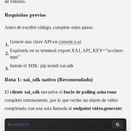
de entorno.
Requisitos previos
Antes de escribir código, complete estos pasos:
Genere una clave API en
console.x.ai
Expórtela en su terminal: export XAI_API_KEY="tu-clave-
aqui"
Instale el SDK: pip install xai-sdk
Ruta 1: xai_sdk nativo (Recomendado)
El
cliente xai_sdk
envuelve el
bucle de polling asíncrono
completo internamente, por lo que recibe un objeto de vídeo
completado con una sola llamada al
endpoint video.generate
:
PLAINTEXT