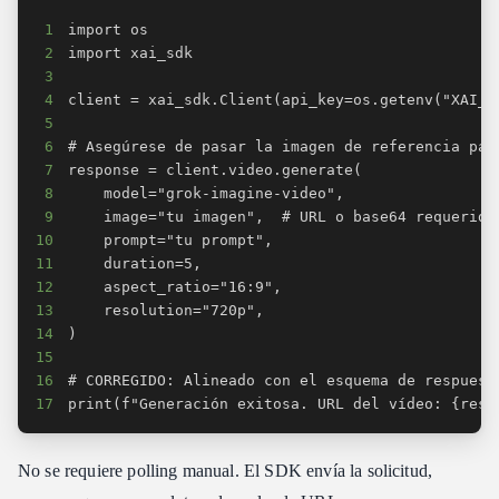
1
2
3
4
5
6
7
8
9
10
11
12
13
14
15
16
17
print(f"Generación exitosa. URL del vídeo: {resp
No se requiere polling manual. El SDK envía la solicitud,