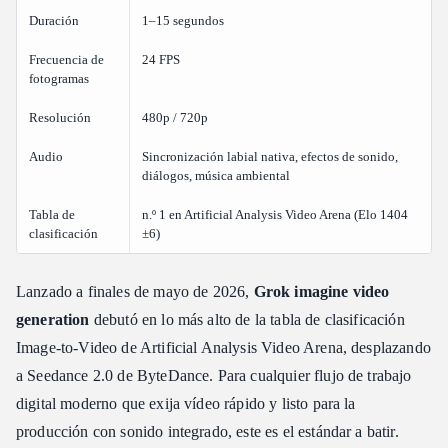
Duración
1–15 segundos
¿Cómo llamo a la API de Grok Imagine para vídeo?
Requisitos previos
Frecuencia de
24 FPS
fotogramas
Ruta 1: xai\_sdk nativo (Recomendado)
Ruta 2: API REST estándar (bucle asíncrono personalizado)
Resolución
480p / 720p
Referencia de estado de polling
Audio
Sincronización labial nativa, efectos de sonido,
Alternativa de producción: Agilización a través de la puerta de
diálogos, música ambiental
enlace API de Atlas Cloud
Tabla de
n.º 1 en Artificial Analysis Video Arena (Elo 1404
Rendimiento de referencia: coste, latencia y comparaciones con
clasificación
±6)
la competencia
¿Es Grok Imagine Video más rápido y barato que otras
Lanzado a finales de mayo de 2026,
Grok imagine video
herramientas de vídeo por IA?
generation
debutó en lo más alto de la tabla de clasificación
Comparación frente a frente con la competencia
Image-to-Video de Artificial Analysis Video Arena, desplazando
Velocidad de inferencia y latencia
a Seedance 2.0 de ByteDance. Para cualquier flujo de trabajo
Estructura de precios
digital moderno que exija vídeo rápido y listo para la
Seguridad empresarial, privacidad de datos y cumplimiento de
producción con sonido integrado, este es el estándar a batir.
contenido