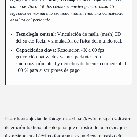
marco de Video 3.0, los creadores pueden generar hasta 15
Tecnología avanzada de vinculación de sujetos faciales
segundos de movimiento continuo manteniendo una consistencia
Rendimiento de estabilidad de identidad bajo estrés
absoluta del personaje.
Estudio de caso: Consistencia rígida de sujetos múltiples
Tecnología central:
Vinculación de malla (mesh) 3D
Guía paso a paso para transformar tu primera foto en una
secuencia cinemática
del sujeto facial y simulación de física del mundo real.
Capacidades clave:
Resolución 4K a 60 fps,
Paso 1: Sube tu activo base
generación nativa de avatares parlantes con
Paso 2: Configura tu motor de generación
sincronización labial y derechos de licencia comercial al
Paso 3: Estructura tus prompts de cámara
100 % para suscriptores de pago.
Dándole vida: Implementando audio nativo y sincronización
labial perfecta para avatares parlantes
Sincronización de voz y movimiento todo en uno
Métricas de rendimiento de voz
Estudio de caso: Video viral de tendencia de maquillaje IA de
Judy Hopps (Zootopia)
Pasar horas ajustando fotogramas clave (keyframes) en software
Monetización de contenido: ¿Puedes usar Kling AI Image to
de edición tradicional solo para que el rostro de tu personaje se
Video para trabajo comercial?
distorsione en el décimo fotograma es un drenaje masivo de