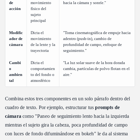
de
movimiento
hacia la cámara y sonríe."
acción
físico del
sujeto
principal
Modific
Dicta el
"Toma cinematográfica de empuje hacia
ador de
movimiento
adentro (push-in), cambio de
cámara
de la lente y la
profundidad de campo, enfoque de
trayectoria
seguimiento."
Cambi
Dicta el
"La luz solar suave de la hora dorada
o
comportamien
cambia, partículas de polvo flotan en el
ambien
to del fondo o
aire."
tal
atmosférico
Combina estos tres componentes en un solo párrafo dentro del
cuadro de texto. Por ejemplo, estructurar tus
prompts de
cámara
como "Paneo de seguimiento lento hacia la izquierda
mientras el sujeto gira la cabeza, poca profundidad de campo
con luces de fondo difuminándose en bokeh" le da al sistema