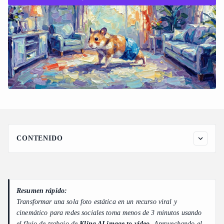
CONTENIDO
La mecánica de la viralidad: por qué Kling AI Image to Video
domina los feeds sociales
Precisión arquitectónica y física del mundo real
Resumen rápido:
Desglose de capacidades: generación continua extendida
Transformar una sola foto estática en un recurso viral y
Domina el control de movimiento de Kling AI: bloqueando la
cinemático para redes sociales toma menos de 3 minutos usando
consistencia de personajes desde una sola foto
el flujo de trabajo de
Kling AI image to video
. Aprovechando el