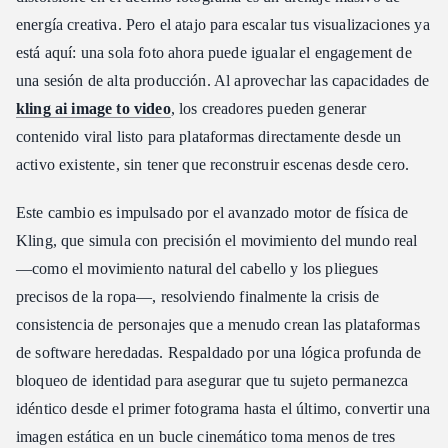
Resolviendo la cuestión de las licencias: diseñado para empresas
energía creativa. Pero el atajo para escalar tus visualizaciones ya
Pipelines de alto rendimiento para la monetización de video con
está aquí: una sola foto ahora puede igualar el engagement de
IA
una sesión de alta producción. Al aprovechar las capacidades de
Conclusión
kling ai image to video
, los creadores pueden generar
contenido viral listo para plataformas directamente desde un
activo existente, sin tener que reconstruir escenas desde cero.
Este cambio es impulsado por el avanzado motor de física de
Kling, que simula con precisión el movimiento del mundo real
—como el movimiento natural del cabello y los pliegues
precisos de la ropa—, resolviendo finalmente la crisis de
consistencia de personajes que a menudo crean las plataformas
de software heredadas. Respaldado por una lógica profunda de
bloqueo de identidad para asegurar que tu sujeto permanezca
idéntico desde el primer fotograma hasta el último, convertir una
imagen estática en un bucle cinemático toma menos de tres