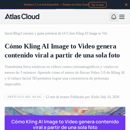
Try it now
Seedance 2.5 ya está disponible — Primero en Atlas Cloud
Inicio
/
Blog
/
Consejos y guías prácticas de IA
/
Cómo Kling AI Image to Video genera contenido viral a partir de una sola foto
Cómo Kling AI Image to Video genera
contenido viral a partir de una sola foto
Transforma fotos estáticas en vídeos cortos cinematográficos y virales en
menos de 3 minutos. Aprende cómo el motor de físicas Video 3.0 de Kling AI
y el enlace facial 3D permiten lograr una consistencia de personaje
impecable.
12
min de lectura
Publicado por:
Kishi
July 14, 2026
ARTÍCULO DEL BLOG