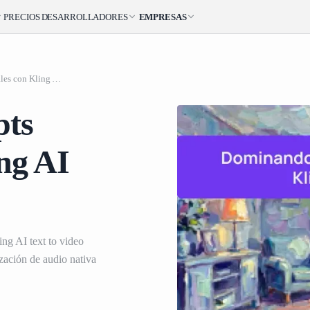
PRECIOS
DESARROLLADORES
EMPRESAS
Dominando los prompts multimodales con Kling AI Text to Video 3.0
pts
ng AI
ing AI text to video
ización de audio nativa