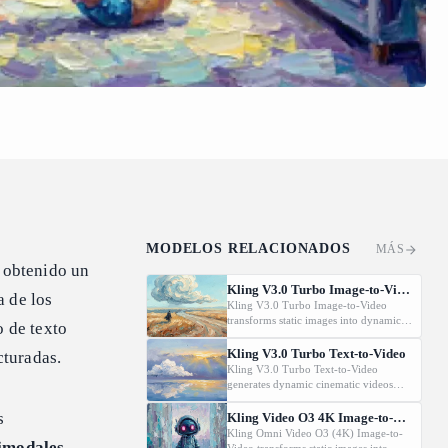
MODELOS RELACIONADOS
MÁS
s obtenido un
Kling V3.0 Turbo Image-to-Video
a de los
Kling V3.0 Turbo Image-to-Video
transforms static images into dynamic
o de texto
cinematic videos using MVL
technology. Supports first/last frame
Kling V3.0 Turbo Text-to-Video
cturadas.
control and audio generation.
Kling V3.0 Turbo Text-to-Video
generates dynamic cinematic videos
from text prompts using MVL
technology. Supports first/last frame
s
Kling Video O3 4K Image-to-Video
control and audio generation.
Kling Omni Video O3 (4K) Image-to-
imodales