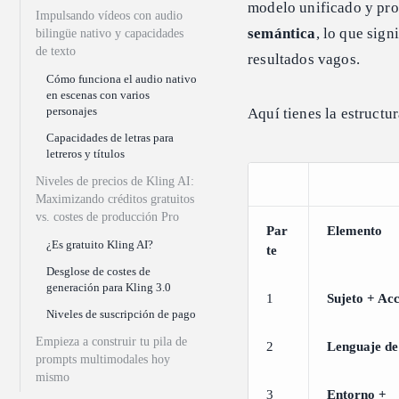
modelo unificado y pr
Impulsando vídeos con audio
semántica
, lo que sign
bilingüe nativo y capacidades
de texto
resultados vagos.
Cómo funciona el audio nativo
en escenas con varios
personajes
Aquí tienes la estructu
Capacidades de letras para
letreros y títulos
Niveles de precios de Kling AI:
Maximizando créditos gratuitos
vs. costes de producción Pro
Par
Elemento
¿Es gratuito Kling AI?
te
Desglose de costes de
generación para Kling 3.0
1
Sujeto + Ac
Niveles de suscripción de pago
Empieza a construir tu pila de
2
Lenguaje d
prompts multimodales hoy
mismo
3
Entorno +