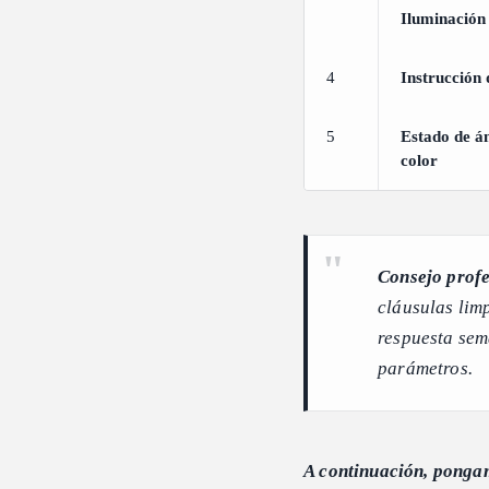
Iluminación
4
Instrucción 
5
Estado de á
color
Consejo profe
cláusulas limp
respuesta semá
parámetros.
A continuación, pongam