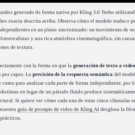
gundos generado de forma nativa por Kling 3.0 Turbo utilizand
ídeo exacta descrita arriba. Observa cómo el modelo traduce p
 independientes en un plano sincronizado: un movimiento de s
a fotorrealistas y una rica atmósfera cinematográfica, sin causa
ones de textura.
rectamente con la forma en que la
generación de texto a víde
s por capas. La
precisión de la respuesta semántica
del model
e como para analizar cada parte de forma independiente, por l
 distintas en lugar de un párrafo fluido produce sistemáticame
ctural. Si quiere ver cómo cada una de estas cinco cláusulas s
, nuestra
guía de prompts de video de Kling AI
desglosa la fór
prácticos.