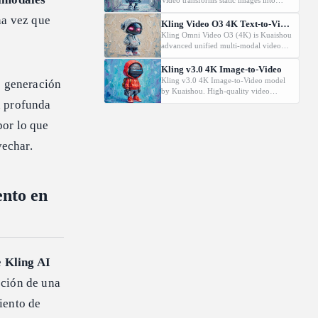
Video transforms static images into
dynamic cinematic videos using MVL
na vez que
technology. Supports first/last frame
Kling Video O3 4K Text-to-Video
control and audio generation.
Kling Omni Video O3 (4K) is Kuaishou
advanced unified multi-modal video
model with MVL (Multi-modal Visual
Language) technology. Generates high-
Kling v3.0 4K Image-to-Video
quality videos from text prompts with
Kling v3.0 4K Image-to-Video model
: generación
natural motion and audio generation
by Kuaishou. High-quality video
support.
generation from images.
n profunda
por lo que
echar.
ento en
e
Kling AI
pción de una
iento de