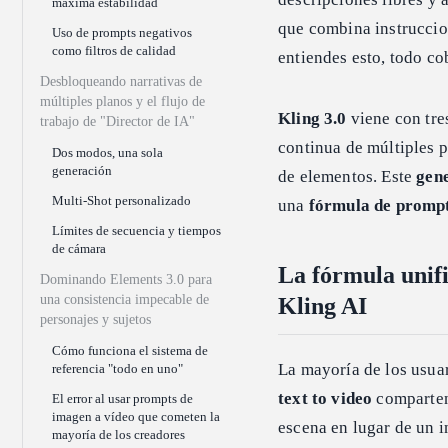
máxima estabilidad
que combina instruccion
Uso de prompts negativos
como filtros de calidad
entiendes esto, todo co
Desbloqueando narrativas de
múltiples planos y el flujo de
Kling 3.0
viene con tre
trabajo de "Director de IA"
continua de múltiples 
Dos modos, una sola
generación
de elementos. Este
gen
Multi-Shot personalizado
una
fórmula de prompt
Límites de secuencia y tiempos
de cámara
La fórmula unifi
Dominando Elements 3.0 para
una consistencia impecable de
Kling AI
personajes y sujetos
Cómo funciona el sistema de
La mayoría de los usuar
referencia "todo en uno"
text to video
comparten
El error al usar prompts de
imagen a vídeo que cometen la
escena en lugar de un 
mayoría de los creadores