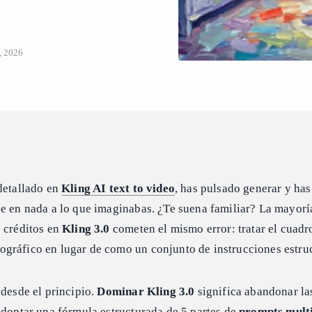
, 2026
detallado en
Kling AI text to video
, has pulsado generar y ha
e en nada a lo que imaginabas. ¿Te suena familiar? La mayorí
s créditos en
Kling 3.0
cometen el mismo error: tratar el cuadr
gráfico en lugar de como un conjunto de instrucciones estru
 desde el principio.
Dominar Kling 3.0
significa abandonar la
adoptar una fórmula estructurada de 5 partes de
prompts mult