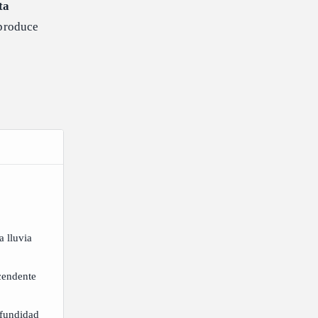
ta
 produce
a lluvia
scendente
ofundidad