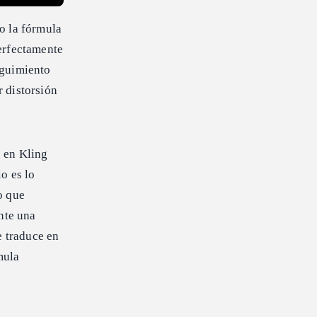
o la fórmula
erfectamente
eguimiento
r distorsión
o
en Kling
o es lo
o que
nte una
e traduce en
mula