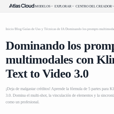
MODELOS
EXPLORAR
CENTRO DEL CREADOR
Inicio
/
Blog
/
Guías de Uso y Técnicas de IA
/
Dominando los prom
multimodales con Kli
Text to Video 3.0
¡Deja de malgastar créditos! Aprende la fórmula de 5 partes para Kl
3.0. Domina el multi-shot, la vinculación de elementos y la sincron
como un profesional.