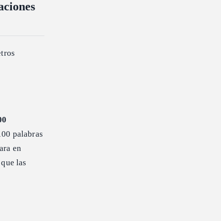
aciones
etros
00
100 palabras
ara en
 que las