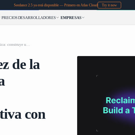
Seedance 2.5 ya está disponible — Primero en Atlas Cloud
Try it now
PRECIOS
DESARROLLADORES
EMPRESAS
Recuperando la calidez de la música: construye una biblioteca local verdaderamente intuitiva con AudioMuse-AI
z de la
a
tiva con