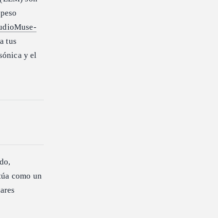
 peso
udioMuse-
a tus
sónica y el
do,
ctúa como un
lares