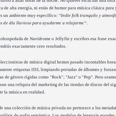
itorio a altas horas de la noche. No quieres escuchar una lista
a de alta energía, ni estás de humor para música clásica pura y
es un ambiente muy específico:
“Indie folk tranquilo y atmosf
cos de día lluvioso para ayudarme a relajarme”
.
utohospedada de Navidrome o Jellyfin y escribes esa frase exac
endrás exactamente cero resultados.
oleccionistas de música digital hemos pasado incontables hora
mente etiquetas ID3, limpiando portadas de álbumes y forza
tas de género rígidas como "Rock", "Jazz" o "Pop". Pero seam
 son una reliquia del marketing de las tiendas de discos del s
te
la música en realidad.
 de una colección de música privada no pertenece a los metada
l análisis de audio semántico. Los modelos de lenguaje grande