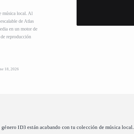
e música local. Al
escalable de Atlas
media en un motor de
s de reproducción
ne 18, 2026
e género ID3 están acabando con tu colección de música local.