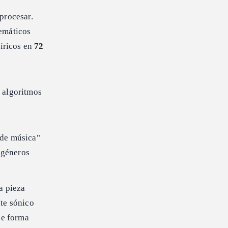
procesar.
temáticos
íricos en
72
s algoritmos
 de música"
 géneros
a pieza
te sónico
de forma