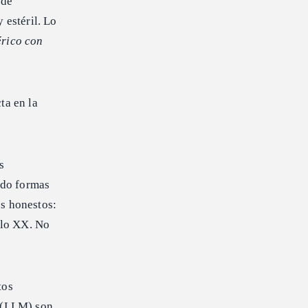
 de
 estéril. Lo
érico con
ta en la
s
ndo formas
os honestos:
iglo XX. No
tos
s (LLM) son