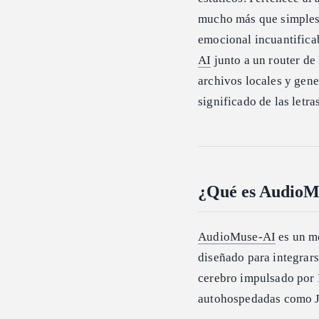
mucho más que simples i
emocional incuantificab
AI
junto a un router d
archivos locales y gener
significado de las letras
¿Qué es AudioM
AudioMuse-AI
es un mo
diseñado para integrar
cerebro impulsado por 
autohospedadas como J