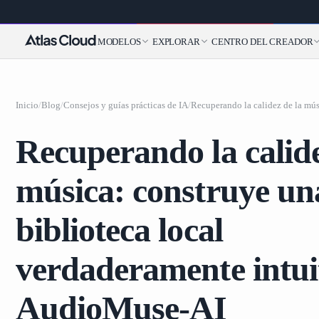
MODELOS
EXPLORAR
CENTRO DEL CREADOR
Inicio
/
Blog
/
Consejos y guías prácticas de IA
/
Recuperando la calide
música: construye un
biblioteca local
verdaderamente intui
AudioMuse-AI