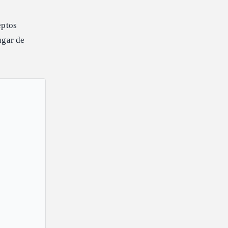
eptos
lugar de