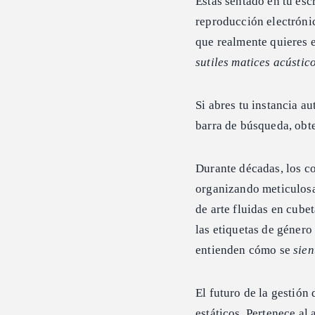
Estás sentado en tu escr
reproducción electrónic
que realmente quieres 
sutiles matices acústi
Si abres tu instancia a
barra de búsqueda, obt
Durante décadas, los c
organizando meticulosa
de arte fluidas en cube
las etiquetas de género
entienden cómo se
sien
El futuro de la gestión
estáticos. Pertenece a