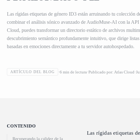
Las rígidas etiquetas de género ID3 están arruinando tu colección d
combinar el análisis sónico avanzado de AudioMuse-AI con la API 
Cloud, puedes transformar un directorio estático de archivos multi
descubrimiento semántico profundamente intuitivo, que dirige lista
basadas en emociones directamente a tu servidor autohospedado.
6
min de lectura
Publicado por:
Atlas Cloud
Ju
ARTÍCULO DEL BLOG
CONTENIDO
Las rígidas etiquetas d
Recuperando la calidez de la