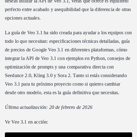
deseas utilizar la API de Veo 3.1, verás que ofrece el equilibrio
Coherencia de escena constante
perfecto entre acabado y asequibilidad que la diferencia de otras
Precios de Veo 3.1
opciones actuales.
Precios de Google Veo 3.1 (Oficiales)
Precios de la API de Atlas Cloud (Recomendado)
La guía de Veo 3.1 ha sido creada para ayudar a los equipos con
todo lo que necesitan: especificaciones técnicas detalladas, guía
Comparativa de costes: Veo 3.1 a escala
de precios de Google Veo 3.1 en diferentes plataformas, cómo
Cómo acceder a la API de Veo 3.1
integrar la API de Veo 3.1 con ejemplos en Python, consejos de
Paso 1: Obtén tu API Key
optimización de prompts y una comparativa directa con
Paso 2: Generar vídeo
Seedance 2.0, Kling 3.0 y Sora 2. Tanto si estás considerando
Paso 3: Recuperar y utilizar
Veo 3.1 para tu próximo proyecto como si quieres cambiar
Consejos para los prompts de Veo 3.1
desde otro modelo, esta es la guía definitiva que necesitas.
1\. Usa vocabulario cinematográfico
2\. Especifica la dirección del color y la iluminación
Última actualización: 20 de febrero de 2026
3\. Incluye instrucciones de profundidad de campo
Ve Veo 3.1 en acción:
4\. Diseña para 8 segundos
5\. Aprovecha el contexto del audio