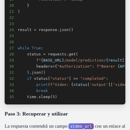
20
}
21
)
22
23
24
result 
=
 response
.
json
(
)
25
26
27
while
True
:
28
    status 
=
 requests
.
get
(
29
f"
{
BASE_URL
}
/model/prediction/
{
result
[
'r
30
        headers
=
{
"Authorization"
:
f"Bearer 
{
API_
31
)
.
json
(
)
32
if
 status
[
"status"
]
==
"completed"
:
33
print
(
f"Vídeo: 
{
status
[
'output'
]
[
'video_
34
break
35
    time
.
sleep
(
5
)
Paso 3: Recuperar y utilizar
La respuesta contendrá un campo
con un enlace al
video_url