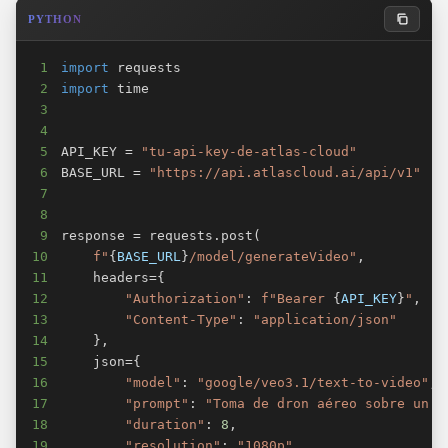
PYTHON
1
import
2
import
3
4
5
API_KEY 
=
"tu-api-key-de-atlas-cloud"
6
BASE_URL 
=
"https://api.atlascloud.ai/api/v1"
7
8
9
response 
=
 requests
.
post
(
10
f"
{
BASE_URL
}
/model/generateVideo"
,
11
    headers
=
{
12
"Authorization"
:
f"Bearer 
{
API_KEY
}
"
,
13
"Content-Type"
:
"application/json"
14
}
,
15
    json
=
{
16
"model"
:
"google/veo3.1/text-to-video"
,
17
"prompt"
:
"Toma de dron aéreo sobre un f
18
"duration"
:
8
,
19
"resolution"
:
"1080p"