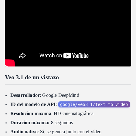
Ejemplos de prompts que funcionan bien
Veo 3.1 vs Competidores
Dónde destaca Veo 3.1
Donde los competidores tienen ventaja
¿Quién debería usar Veo 3.1?
Elige Veo 3.1 si:
Considera alternativas si:
Casos de uso ideales para Veo 3.1
Veo 3.1 de un vistazo
Preguntas frecuentes
¿Cuánto cuesta Veo 3.1 en Atlas Cloud?
Desarrollador
: Google DeepMind
¿Es gratuito usar Veo 3.1?
ID del modelo de API
:
google/veo3.1/text-to-video
¿Qué resolución y tasa de fotogramas soporta Veo 3.1?
Resolución máxima
: HD cinematográfica
¿Veo 3.1 genera audio automáticamente?
Duración máxima:
8 segundos
¿Cómo se compara Veo 3.1 con Sora 2?
Audio nativo
: Sí, se genera junto con el vídeo
¿Puedo usar Veo 3.1 para proyectos comerciales?