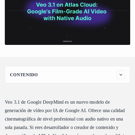
CONTENIDO
Veo 3.1 de un vistazo
Características principales de Veo 3.1
Veo 3.1 de Google DeepMind es un nuevo modelo de
Salida cinematográfica de calidad de emisión
generación de vídeo por IA de Google AI. Ofrece una calidad
Generación de audio nativo
cinematográfica de nivel profesional con audio nativo en una
Profundidad de campo profesional
sola pasada. Si eres desarrollador o creador de contenido y
Ciencia y corrección de color