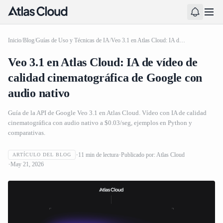
Inicio
/
Blog
/
Guías de Uso y Técnicas de IA
/
Veo 3.1 en Atlas Cloud: IA de vídeo de calidad cinematográfica de Google con audio nativo
Veo 3.1 en Atlas Cloud: IA de vídeo de
calidad cinematográfica de Google con
audio nativo
Guía de la API de Google Veo 3.1 en Atlas Cloud. Vídeo con IA de calidad
cinematográfica con audio nativo a $0.03/seg, ejemplos en Python y
comparativas.
11
min de lectura
Publicado por:
Atlas Cloud
ARTÍCULO DEL BLOG
May 21, 2026