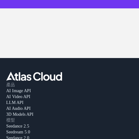
產品
AI Image API
AI Video API
LLM API
AI Audio API
3D Models API
模型
Seedance 2.5
Seedream 5.0
Seedance 2.0