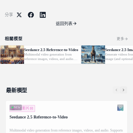
分享
返回列表
相關模型
更多
Seedance 2.5 Reference-to-Video
Seedance 2.5 Im
Multimodal video generation from
Generate videos fro
reference images, videos, and audio.
image (and optional
Supports video editing and extension.
with native audio.
最新模型
NEW
圖生影片
Seedance 2.5 Reference-to-Video
Multimodal video generation from reference images, videos, and audio. Supports