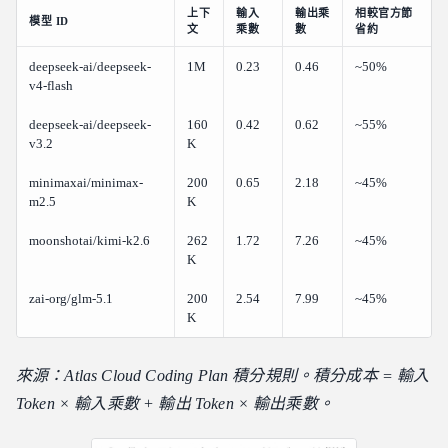
上下
輸入
輸出乘
相較官方節
模型 ID
文
乘數
數
省約
deepseek-ai/deepseek-
1M
0.23
0.46
~50%
v4-flash
deepseek-ai/deepseek-
160
0.42
0.62
~55%
v3.2
K
minimaxai/minimax-
200
0.65
2.18
~45%
m2.5
K
moonshotai/kimi-k2.6
262
1.72
7.26
~45%
K
zai-org/glm-5.1
200
2.54
7.99
~45%
K
來源：Atlas Cloud Coding Plan 積分規則。積分成本 = 輸入
Token × 輸入乘數 + 輸出 Token × 輸出乘數。