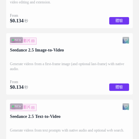
video editing and extension.
From
$
0.134
體驗
/秒
NEW
圖生影片
Seedance 2.5 Image-to-Video
Generate videos from a first-frame image (and optional last-frame) with native
audio.
From
$
0.134
體驗
/秒
NEW
文生影片
Seedance 2.5 Text-to-Video
Generate videos from text prompts with native audio and optional web search.