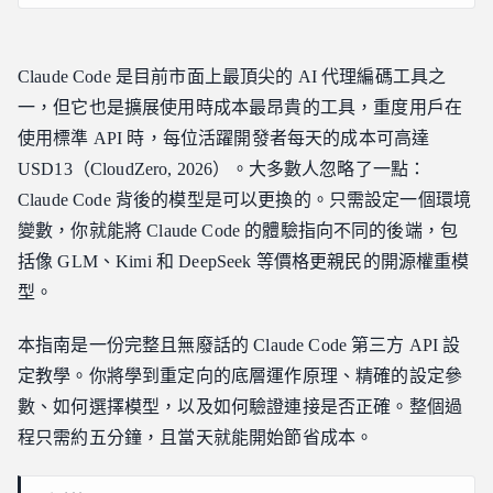
為什麼要進行 Claude Code 第三方 API 設定
Claude Code 第三方 API 設定的運作原理
Claude Code 是目前市面上最頂尖的 AI 代理編碼工具之
Claude Code 第三方 API 設定：步驟詳解
一，但它也是擴展使用時成本最昂貴的工具，重度用戶在
第 1 步：獲取 API 金鑰和基礎 URL
使用標準 API 時，每位活躍開發者每天的成本可高達
第 2 步：編輯 settings.json
USD13（CloudZero, 2026）。大多數人忽略了一點：
第 3 步：選擇適合任務的模型
Claude Code 背後的模型是可以更換的。只需設定一個環境
第 4 步：驗證 Claude Code 第三方 API 設定
變數，你就能將 Claude Code 的體驗指向不同的後端，包
為 Claude Code 第三方 API 設定選擇模型
括像 GLM、Kimi 和 DeepSeek 等價格更親民的開源權重模
一個設定，多種工具：不僅僅是 Claude Code
型。
常見的 Claude Code 第三方 API 設定錯誤
本指南是一份完整且無廢話的 Claude Code 第三方 API 設
常見問題解答
定教學。你將學到重定向的底層運作原理、精確的設定參
Claude Code 第三方 API 設定困難嗎？
數、如何選擇模型，以及如何驗證連接是否正確。整個過
Claude Code 第三方 API 設定實際能節省多少成本？
程只需約五分鐘，且當天就能開始節省成本。
設定完成後應該使用哪個模型？
設定後所有功能都能運作嗎？