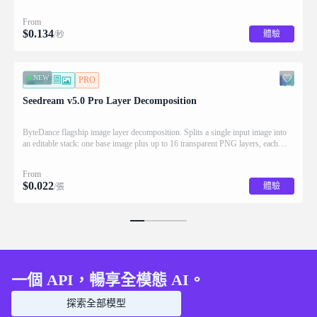
From
$
0.134
體驗
/秒
NEW
圖生圖
PRO
Seedream v5.0 Pro Layer Decomposition
ByteDance flagship image layer decomposition. Splits a single input image into
an editable stack: one base image plus up to 16 transparent PNG layers, each
returned with stacking order (z_index), bounding box coordinates, name, and
description for downstream drag/scale/recompose editing.
From
$
0.022
體驗
/張
一個 API，暢享全模態 AI。
探索全部模型