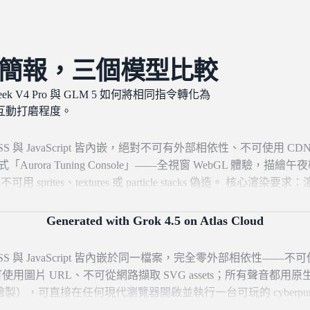
一份簡報，三個模型比較
ek V4 Pro 與 GLM 5 如何將相同指令轉化為
互動打磨程度。
與 JavaScript 皆內嵌，絕對不可有外部相依性、不可使用 CDN
ra Tuning Console」——全視窗 WebGL 體驗，描繪午
 sprites、textures 或 particle stacks 偽造。 核心渲染要求
必須由分層 fractal value/simplex noise（fbm，4–6 octav
扭曲，形成高聳的垂直光幕，會呼吸、漣動、糾結並消散。將極光建模為自
Generated with Grok 4.5 on Atlas Cloud
bloom，並在深暗上空散佈微弱漂移的星塵 noise。畫面構圖
色剪影山脊與鏡面般靜止的湖面，湖面以柔和漣漪、垂直鏡像的方式
 與 JavaScript 皆內嵌於同一檔案，完全零外部相依性——不可
極光是唯一高飽和元素——克制、發光、半透明，絕不俗豔。 互
s、不可使用圖片 URL、不可從網路擷取 SVG assets；所有聲音都用原
拉動布料一樣「牽引」光幕——將指標位置／速度送入 shader
s/DOM 繪製），可直接在任何現代瀏覽器開啟並執行一台可玩的 cyberpu
慣性緩緩回復。 - 滑鼠滾輪捲動可循環切換「season」，讓極光
hwave neon。 核心樂器：渲染一個發光的 step matrix，規格為 16 欄 × 6