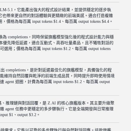
LM-5.1，它能產出強大的程式設計結果，並提供穩定的逐步執
型，它也帶來更自然的對話體驗與更精緻的前端美感。適合打造複雜
隊使用，價格為每百萬 input tokens $1.4、每百萬 output tokens $4.4。
速轉換為 completions，同時保留旗艦模型強化後的程式設計能力與穩
o 版本優先降低延遲，適合互動式、高吞吐量產品，且不犧牲對話的
每百萬 input tokens $1.2、每百萬 output tokens
速產出 completions，是針對延遲最佳化的旗艦模型，具備強化的程
能維持自然回覆與乾淨的前端生成品質，同時提升即時使用情境
 迴圈，計費為每百萬 input tokens $1.2、每百萬 output
碼、推理鏈與對話回覆，是 Z.AI 的核心旗艦版本。其主要升級聚
 agent 任務中更穩定的多步驟執行。它是全端開發與日常推理
 $1、output $3.2。
gent 編排需求，它能以可靠的多步驟執行與自然對話回應。這款旗艦