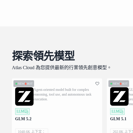
探索領先模型
Atlas Cloud 為您提供最新的行業領先創意模型。
NEW
HOT
NEW
HOT
Agent-oriented model built for complex
GLM
reasoning, tool use, and autonomous task
fea
execution.
pro
mul
dem
LLM
LLM
exe
del
GLM 5.2
GLM 5.1
exp
1048.6K 上下文：
202.8K 上