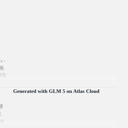
s、
夜極
：渲染
es）
發光
Generated with GLM 5 on Atlas Cloud
為
反
使
動
生
nk
色帶