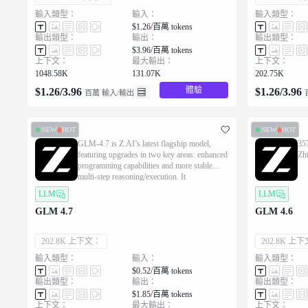
輸入類型：
輸入：
輸入類型：
$1.26/百萬 tokens
輸出類型：
輸出：
輸出類型：
$3.96/百萬 tokens
上下文：
最大輸出：
上下文：
1048.58K
131.07K
202.75K
體驗
$
1.26
/
3.96
$
1.26
/
3.96
百萬 輸入/輸出
NEW
HOT
NEW
HOT
GLM-4.7 is Z.AI’s latest flagship model,
35
featuring upgrades in two key areas: enhanced
Zh
programming capabilities and more stable
multi-step reasoning/execution. It
demonstrates significant improvements in
LLM
LLM
executing complex agent tasks while
delivering more natural conversational
GLM 4.7
GLM 4.6
experiences and superior front-end aesthetics.
202.8K 上下文：
202.8K 上
輸入類型：
輸入：
輸入類型：
$0.52/百萬 tokens
輸出類型：
輸出：
輸出類型：
$1.85/百萬 tokens
上下文：
最大輸出：
上下文：