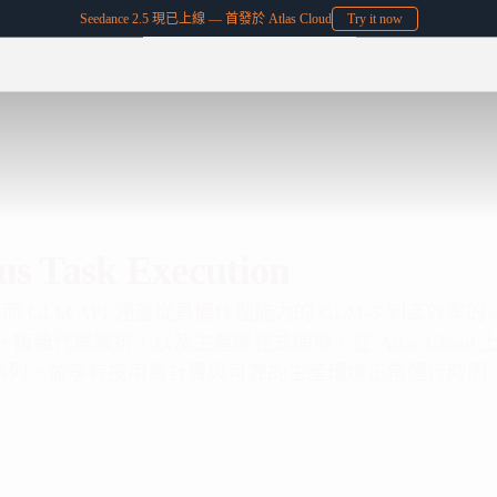
Seedance 2.5 現已上線 — 首發於 Atlas Cloud
Try it now
s Task Execution
 系列，而 GLM API 涵蓋從具備代理能力的 GLM-5 到高效率的 3
、複雜代理編排，以及生產級程式開發。在 Atlas Cloud 
LM 系列，並享有按用量計費與可靠的生產環境正常運行時間