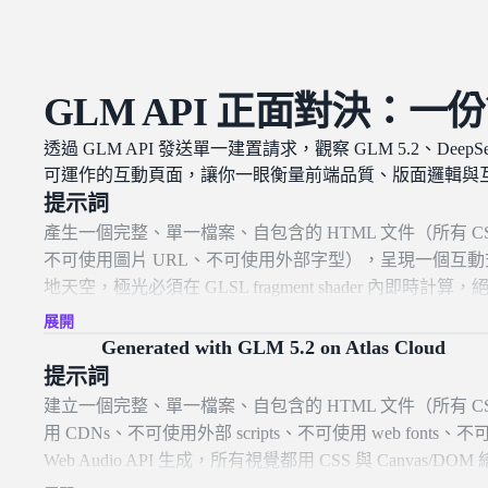
GLM API 正面對決：
透過 GLM API 發送單一建置請求，觀察 GLM 5.2、DeepSe
可運作的互動頁面，讓你一眼衡量前端品質、版面邏輯與
提示詞
產生一個完整、單一檔案、自包含的 HTML 文件（所有 CSS 
不可使用圖片 URL、不可使用外部字型），呈現一個互動式「Auro
地天空，極光必須在 GLSL fragment shader 內即時計算，絕不可用
單一全螢幕 quad，並在 fragment shader 中完成所有視覺工作。北極光
展開
程序生成，並透過 uniform clock 隨時間流動與
Generated with GLM 5.2 on Atlas Cloud
的體積光暈：沿垂直衰減累積亮度，在每道光幕底部加入柔和 
提示詞
極簡低地平線的仰望視角——約 80% 天空，底部有深
建立一個完整、單一檔案、自包含的 HTML 文件（所有 CSS
射極光與星星。基礎色盤為近黑的靛藍（深藍紫夜色）；
用 CDNs、不可使用外部 scripts、不可使用 web font
（皆需即時、流暢且反應明確）： - 滑鼠在天空中拖曳會像
Web Audio API 生成，所有視覺都用 CSS 與 Canva
uniforms，讓極光朝游標彎曲、伸展並流動，放開後以溫和
step-sequencer drum machine，視覺語彙為 1980s synt