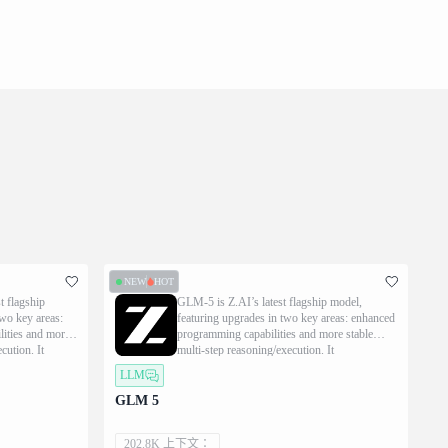
NEW
HOT
t flagship
GLM-5 is Z.AI’s latest flagship model,
two key areas:
featuring upgrades in two key areas: enhanced
ities and more
programming capabilities and more stable
cution. It
multi-step reasoning/execution. It
ovements in
demonstrates significant improvements in
LLM
 while
executing complex agent tasks while
sational
delivering more natural conversational
GLM 5
-end aesthetics.
experiences and superior front-end aesthetics.
202.8K 上下文：