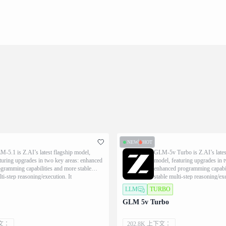
NEW
HOT
-5.1 is Z.AI’s latest flagship model,
GLM-5v Turbo is Z.AI’s lates
turing upgrades in two key areas: enhanced
model, featuring upgrades in 
gramming capabilities and more stable
enhanced programming capabil
ti-step reasoning/execution. It
stable multi-step reasoning/exe
onstrates significant improvements in
demonstrates significant impr
LLM
TURBO
cuting complex agent tasks while
executing complex agent tasks
ivering more natural conversational
delivering more natural conver
GLM 5v Turbo
eriences and superior front-end aesthetics.
experiences and superior front
下文：
202.8K 上下文：