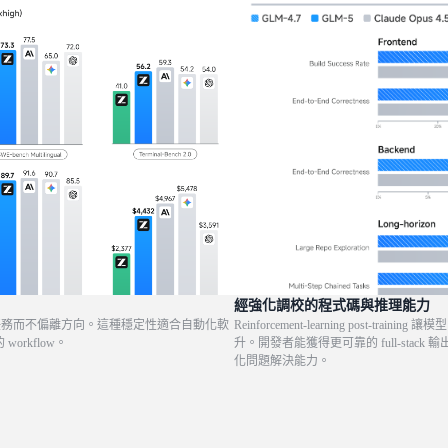
經強化調校的程式碼與推理能力
多步驟任務而不偏離方向。這種穩定性適合自動化軟
Reinforcement-learning post
orkflow。
升。開發者能獲得更可靠的 full-st
化問題解決能力。