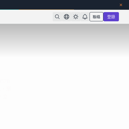
聯絡
登錄
57B
上，單
。立