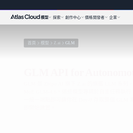
模型
探索
創作中心
價格
開發者
企業
首頁
模型
Z.ai
GLM
GLM API for Autonomou
GLM 是 Zhipu AI 旗下 Z.ai 的旗艦 LLM
MoE GLM-4.6。這些模型專精於自主任務執行
一統一端點即可讓你在 Day-0 存取整個 G
即開始建置。