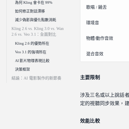
為何 Kling 會卡在 99%
歌唱 / 饒舌
如何修正對話漂移
減少偽影與優化點數消耗
環境音
Kling 2.6 vs. Kling 3.0 vs. Wan
2.6 vs. Veo 3.1：全面對比
物體/動作音效
Kling 2.6 的優勢所在
Veo 3.1 的強項所在
混合音效
AI 影片物理表現比較
決策框架
主要限制
結論：AI 電影製作的新節奏
涉及三名或以上說話
定的視聽同步效果，
效能比較