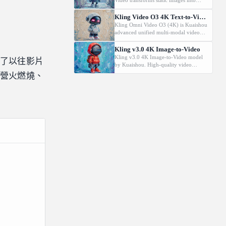
Video transforms static images into
dynamic cinematic videos using MVL
technology. Supports first/last frame
Kling Video O3 4K Text-to-Video
control and audio generation.
Kling Omni Video O3 (4K) is Kuaishou
advanced unified multi-modal video
model with MVL (Multi-modal Visual
Language) technology. Generates high-
Kling v3.0 4K Image-to-Video
quality videos from text prompts with
Kling v3.0 4K Image-to-Video model
除了以往影片
natural motion and audio generation
by Kuaishou. High-quality video
support.
generation from images.
如營火燃燒、