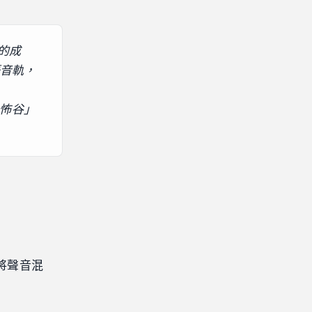
出的成
語音軌，
怖谷」
I 將聲音混