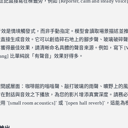
寫在標籤旁，例如 [Reporter, calm and steady voice
 影片音效是情境觸發式，而非手動指定。模型會讀取場景描述並
彙直接生成音效。它可以創造碎石地上的腳步聲、玻璃破碎
獲得最佳效果，請清晰命名具體的聲音來源。例如，寫下 [Wo
, loud bang] 比單純說「有聲音」效果好得多。
空間感層面：咖啡館的嗡嗡聲、敲打玻璃的雨聲、曠野上的
會在對話與音效之下播放，為您的影片增添真實深度。請務
all room acoustics]` 或 `[open hall reverb]`，