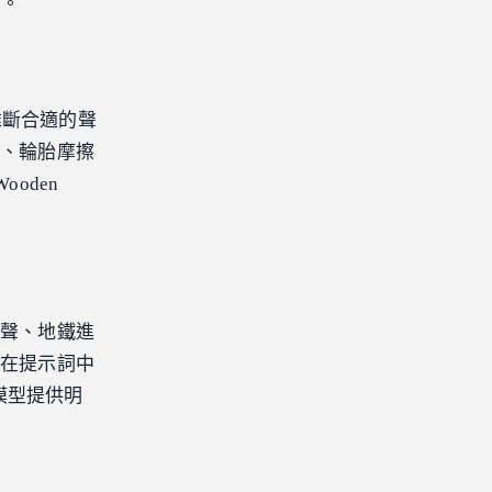
]。
推斷合適的聲
聲、輪胎摩擦
oden
風聲、地鐵進
必在提示詞中
這能為模型提供明