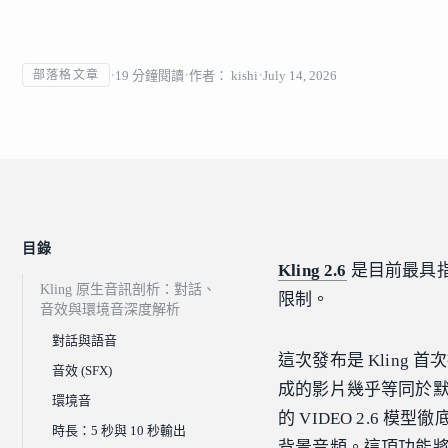
19
分鐘閱讀
作者：
kishi
July 14, 2026
部落格文章
目錄
Kling 2.6
是目前最具
Kling 原生音訊剖析：對話、
限制。
音效與環境音深度解析
對話與語音
這次發布是 Kling 
音效 (SFX)
成的影片幾乎等同於
環境音
的 VIDEO 2.6
時長：5 秒與 10 秒輸出
背景音頻。這項功能