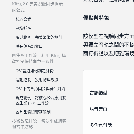
Kling 2.6 完美視聽同步提示
詞公式
優點與特色
核心公式
區塊拆解
該模型在視聽同步方
現成範例：完美渲染的解剖
與獨立音軌之間的不
時長與音訊窗口
雨打街道以及嘈雜環
圖生影工作流：利用 Kling 運
動控制保持角色一致性
I2V 管道如何錨定身份
運動控制：投射物理數據
I2V 中的唇形同步與音訊對齊
音訊類型
現成範例：將核心公式應用於
圖生影 (I2V) 工作流
語音旁白
圖片品質與實務限制
技術故障排除：解決生成瓶頸
多角色對話
與音訊漂移