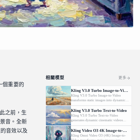
相關模型
更多
一個重要的
Kling V3.0 Turbo Image-to-Video
Kling V3.0 Turbo Image-to-Video
transforms static images into dynamic
cinematic videos using MVL
technology. Supports first/last frame
Kling V3.0 Turbo Text-to-Video
此之前，生
control and audio generation.
Kling V3.0 Turbo Text-to-Video
generates dynamic cinematic videos
背景音。全新
from text prompts using MVL
technology. Supports first/last frame
應的音效以及
Kling Video O3 4K Image-to-Video
control and audio generation.
Kling Omni Video O3 (4K) Image-to-