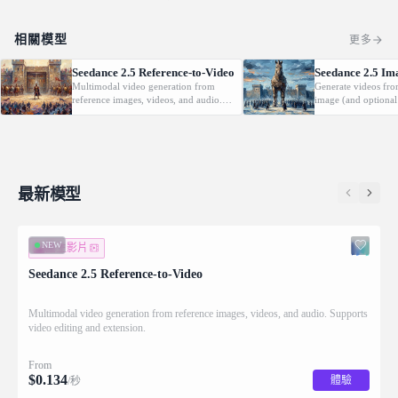
相關模型
更多
Seedance 2.5 Reference-to-Video
Seedance 2.5 Im
Multimodal video generation from
Generate videos fro
reference images, videos, and audio.
image (and optional
Supports video editing and extension.
with native audio.
最新模型
NEW
圖生影片
Seedance 2.5 Reference-to-Video
Multimodal video generation from reference images, videos, and audio. Supports
video editing and extension.
From
$
0.134
體驗
/秒