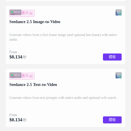
NEW
圖生影片
Seedance 2.5 Image-to-Video
Generate videos from a first-frame image (and optional last-frame) with native
audio.
From
$
0.134
體驗
/秒
NEW
文生影片
Seedance 2.5 Text-to-Video
Generate videos from text prompts with native audio and optional web search.
From
$
0.134
體驗
/秒