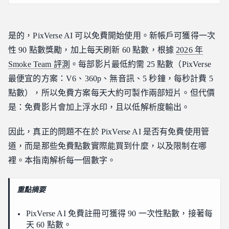
PixVerse AI 是否免費使用？
每天可以獲得多少 PixVerse AI 免費點數？
是的，PixVerse AI 可以免費開始使用。新帳戶可獲得一次
PixVerse AI 免費影片生成器能製作什麼？
性 90 點數獎勵，加上每天刷新 60 點數，根據
2026 年
PixVerse AI 免費方案會加上浮水印嗎？
Smoke Team 評測
。每部影片最低約需 25 點數（PixVerse
2026 年 PixVerse AI 免費限制
最便宜的方案：V6、360p、無音訊、5 秒鐘，每秒計費 5
如何獲得更多 PixVerse AI 免費點數
點數），所以免費方案每天大約可製作兩部短片。但代價
當你超出每日上限時：透過 API 運行 PixVerse v6
是：免費影片會加上浮水印，且以低解析度輸出。
常見問題
因此，真正的問題不在於 PixVerse AI 是否有免費使用管
PixVerse AI 完全免費嗎？
道，而是那些免費點數實際能買到什麼，以及限制在哪
PixVerse 每天會給點數嗎？
裡。本指南解析每一個數字。
如何移除 PixVerse 浮水印？
哪個 AI 影片生成器可以免費使用？
重點摘要
我可以將 PixVerse AI 免費影片用於商業用途嗎？
結論
PixVerse AI 免費註冊可獲得 90 一次性點數，接著每
天 60 點數。