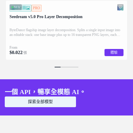
NEW
圖生圖
PRO
Seedream v5.0 Pro Layer Decomposition
ByteDance flagship image layer decomposition. Splits a single input image into
an editable stack: one base image plus up to 16 transparent PNG layers, each
returned with stacking order (z_index), bounding box coordinates, name, and
description for downstream drag/scale/recompose editing.
From
$
0.022
體驗
/張
一個 API，暢享全模態 AI。
探索全部模型