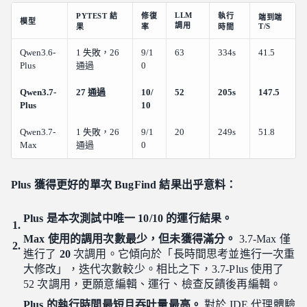
LLM
PYTEST 結
修復
執行
端到端
模型
調用
T/S
果
率
時間
Qwen3.6-
1 失敗，26
9/1
63
334s
41.5
Plus
通過
0
Qwen3.7-
27 通過
10/
52
205s
147.5
Plus
10
Qwen3.7-
1 失敗，26
9/1
20
249s
51.8
Max
通過
0
Plus 獲得更好的單次 BugFind 結果出乎意料：
Plus 是本次測試中唯一 10/10 的運行結果。
Max 使用的調用次數最少，但未獲得滿分。
3.7-Max 僅
進行了
20
次調用。它傾向於「長時間思考並進行一次重
大修改」，迭代次數較少。相比之下，3.7-Plus 使用了
52 次調用，更願意編輯、運行、檢查反饋後再編輯。
Plus 的執行時間最短且吞吐量最高。
對於 IDE 代理體驗