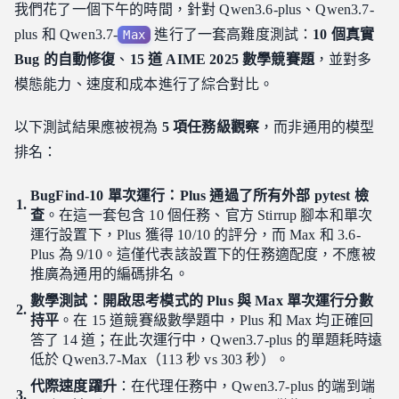
代理吞吐量對比
我們花了一個下午的時間，針對 Qwen3.6-plus、Qwen3.7-
6. 多模態測試：受控圖通過，官方範例失敗
plus 和 Qwen3.7-
進行了一套高難度測試：
10 個真實
Max
7. 成本：本次測試的代價
Bug 的自動修復
、
15 道 AIME 2025 數學競賽題
，並對多
模態能力、速度和成本進行了綜合對比。
8. 模型選型建議
9. 限制與披露
以下測試結果應被視為
5 項任務級觀察
，而非通用的模型
結語
排名：
BugFind-10 單次運行：Plus 通過了所有外部 pytest 檢
查
。在這一套包含 10 個任務、官方 Stirrup 腳本和單次
運行設置下，Plus 獲得 10/10 的評分，而 Max 和 3.6-
Plus 為 9/10。這僅代表該設置下的任務適配度，不應被
推廣為通用的編碼排名。
數學測試：開啟思考模式的 Plus 與 Max 單次運行分數
持平
。在 15 道競賽級數學題中，Plus 和 Max 均正確回
答了 14 道；在此次運行中，Qwen3.7-plus 的單題耗時遠
低於 Qwen3.7-Max（113 秒 vs 303 秒）。
代際速度躍升
：在代理任務中，Qwen3.7-plus 的端到端