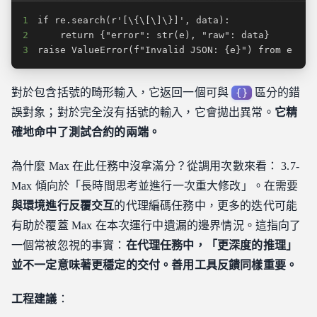
1
2
3
raise ValueError(f"Invalid JSON: {e}") from e
對於包含括號的畸形輸入，它返回一個可與
區分的錯
{}
誤對象；對於完全沒有括號的輸入，它會拋出異常。
它精
確地命中了測試合約的兩端。
為什麼 Max 在此任務中沒拿滿分？從調用次數來看： 3.7-
Max 傾向於「長時間思考並進行一次重大修改」。在需要
與環境進行反覆交互
的代理編碼任務中，更多的迭代可能
有助於覆蓋 Max 在本次運行中遺漏的邊界情況。這指向了
一個常被忽視的事實：
在代理任務中，「更深度的推理」
並不一定意味著更穩定的交付。善用工具反饋同樣重要。
工程建議
：