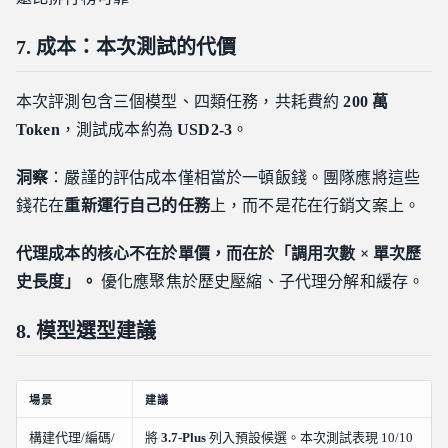
7. 成本：本次測試的代價
本次評測包含三個模型、四類任務，共耗費約
200 萬
Token
，測試成本約為
USD2-3
。
洞察
：嚴謹的評估成本僅相當於一頓飯錢。團隊應將這些
錢花在
重新運行自己的任務
上，而不是花在行銷文案上。
代理成本的核心不在於單價，而在於「調用次數 × 單次歷
史長度」。
優化應聚焦於歷史壓縮、子代理分解和緩存。
8. 模型選型建議
場景
建議
構建代理/編碼/
將
3.7-Plus
列入預設候選。本次測試表現 10/10