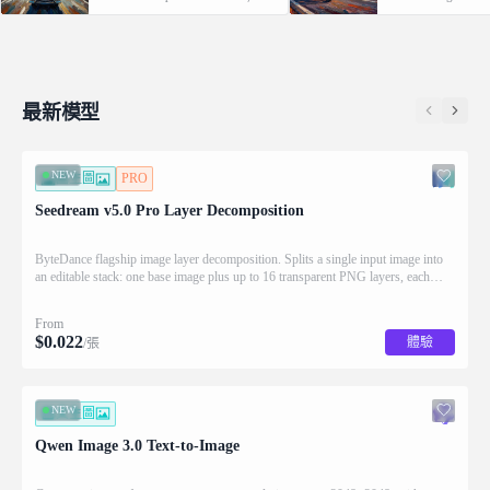
automatic prompt rewriting and
language instruction, 
prompt-guided resolution selection,
key details such as fac
building on Qwen strength in
features and identity 
complex text rendering and precise
applying the requeste
prompt adherence
最新模型
NEW
圖生圖
PRO
Seedream v5.0 Pro Layer Decomposition
ByteDance flagship image layer decomposition. Splits a single input image into
an editable stack: one base image plus up to 16 transparent PNG layers, each
returned with stacking order (z_index), bounding box coordinates, name, and
description for downstream drag/scale/recompose editing.
From
$
0.022
體驗
/張
NEW
文生圖
Qwen Image 3.0 Text-to-Image