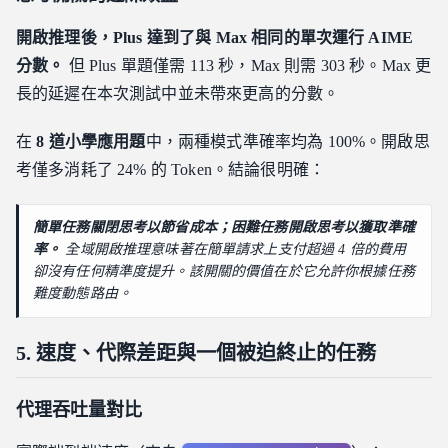
開啟推理後，Plus 達到了與 Max 相同的單次運行 AIME
分數。
但 Plus 單題僅需 113 秒，Max 則需 303 秒。Max 更
長的延遲在本次測試中並未帶來更高的分數。
在
8 道小學應用題
中，兩種模式準確率均為 100%。開啟思
考僅多消耗了 24% 的 Token。結論很明確：
簡單任務關閉思考以節省成本；困難任務開啟思考以獲取準確
率。
全域開啟推理意味著在簡單請求上支付超過 4 倍的費用
卻沒有任何精準度提升。該開關的價值在於它允許你根據任務
難度動態路由。
5. 速度、代際差距與一個被迫終止的任務
代理吞吐量對比