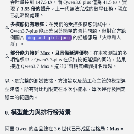
吞吐量達到
147.5 t/s
，而 Qwen3.6-plus 僅為 41.5 t/s，實
現了
3.55 倍的提升
。上一代無法完成的數學任務，現在
已能輕鬆處理。
多模態仍有瑕疵
：在我們的受控多模態測試中，
Qwen3.7-plus 能正確回答簡單的圖片問題，但對官方範
例圖片
的描述卻是「火車和人
dog_and_girl.jpeg
群」。
部分能力接近 Max，且具備延遲優勢
：在本次測試的多
項指標中，Qwen3.7-plus 在保持較低延遲的同時，結果
接近 Qwen3.7-Max。這並非聲稱其總體排名超越。
以下是完整的測試數據、方法論以及給工程主管的模型選
型建議。所有對比均限定在本次小樣本、單次運行及固定
腳本的範圍內。
0. 模型能力與排行榜背景
阿里 Qwen 的產品線在 3.6 世代已形成固定格局：
Max =