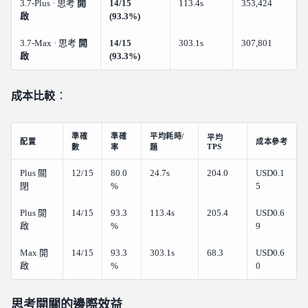
3.7-Plus · 思考
開
14/15
113.4s
353,424
啟
(93.3%)
3.7-Max · 思考
開
14/15
303.1s
307,801
啟
(93.3%)
成本比較
：
準確
準確
平均耗時/
平均
配置
成本參考
TPS
數
率
題
Plus 關
12/15
80.0
24.7s
204.0
USD0.1
閉
%
5
Plus 開
14/15
93.3
113.4s
205.4
USD0.6
啟
%
9
Max 開
14/15
93.3
303.1s
68.3
USD0.6
啟
%
0
思考開關的邊際效益