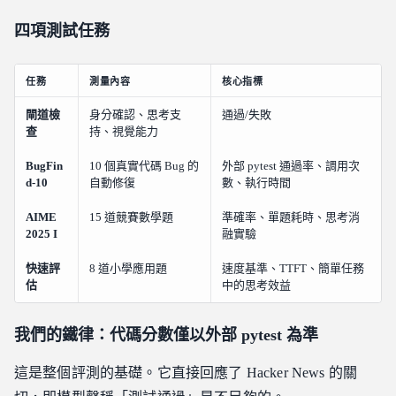
四項測試任務
任務
測量內容
核心指標
閘道檢
身分確認、思考支
通過/失敗
查
持、視覺能力
BugFin
10 個真實代碼 Bug 的
外部 pytest 通過率、調用次
d-10
自動修復
數、執行時間
AIME
15 道競賽數學題
準確率、單題耗時、思考消
2025 I
融實驗
快速評
8 道小學應用題
速度基準、TTFT、簡單任務
估
中的思考效益
我們的鐵律：代碼分數僅以外部 pytest 為準
這是整個評測的基礎。它直接回應了 Hacker News 的關