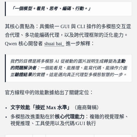
「一個模型。看見、思考、編碼、行動。」
其核心賣點為：具備統一 GUI 與 CLI 操作的多模態交互混
合代理、多功能編碼代理，以及跨代理框架的泛化能力。
Qwen 核心開發者
shuai bai_
進一步解釋：
我們的目標是將多模態 AI 從被動的圖片說明生成轉變為
主動
的問題解決者
：一個能看見、能推理、能寫代碼、能操作介面
並
驗證結果
的實體。這是邁向真正代理型多模態智慧的一步。
官方線程中的效能數據給出了關鍵定位：
文字效能「接近 Max 水準」
（廠商聲稱）
多模態改進重點在於
核心代理能力
：複雜的視覺理解、
視覺推理、工具使用以及代碼/GUI 執行