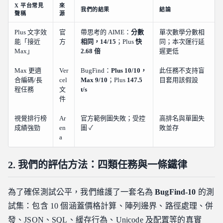
X 平台常見
來
我們的結果
結論
聲稱
源
Plus 文字效
官
帶思考的 AIME：
分數
單次數學分數相
能「接近
方
相同，14/15
；Plus
快
同；本次運行延
Max」
2.68 倍
遲更低
Max 更適
Ver
BugFind：
Plus 10/10，
此任務不支持盲
合編碼/長
cel
Max 9/10
；Plus
147.5
目套用該假設
程任務
文
t/s
件
視覺排行榜
Ar
官方範例圖失敗；受控
高排名與單圖失
成績強勁
en
圖 ✓
敗並存
a
2. 我們的評估方法：四類任務與一條鐵律
為了確保測試公平，我們維護了一套名為
BugFind-10
的測
試集：包含 10 個涵蓋價格計算、陣列邊界、路徑處理、併
發、JSON、SQL、緩存行為、Unicode 及配置等的真實