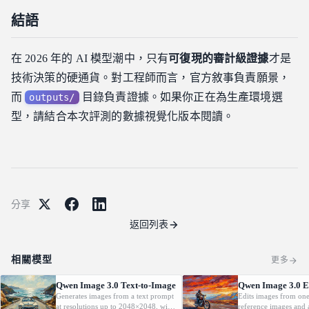
結語
在 2026 年的 AI 模型潮中，只有
可復現的審計級證據
才是
技術決策的硬通貨。對工程師而言，官方敘事負責願景，
而
目錄負責證據。如果你正在為生產環境選
outputs/
型，請結合本次評測的數據視覺化版本閱讀。
分享
返回列表
相關模型
更多
Qwen Image 3.0 Text-to-Image
Qwen Image 3.0 E
Generates images from a text prompt
Edits images from one
at resolutions up to 2048×2048, with
reference images and a