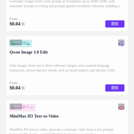
Generates images from a text prompt at resolutions up to 2048×2048, with
automatic prompt rewriting and prompt-guided resolution selection, building on
Qwen strength in complex text rendering and precise prompt adherence
From
$
0.04
體驗
/張
NEW
圖生圖
Qwen Image 3.0 Edit
Edits images from one to three reference images and a natural-language
instruction, preserving key details such as facial features and identity while
applying the requested changes
From
$
0.04
體驗
/張
NEW
文生影片
MiniMax H3 Text-to-Video
MiniMax H3 text-to-video: generate a cinematic video from a text prompt.