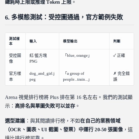
總耗時上限或推理 Token 上限
。
6. 多模態測試：受控圖通過，官方範例失敗
測試樣
輸入
模型輸出
判斷
本
受控圖
紅/藍方塊
「blue, orange」
✓ 正確
像
PNG
官方樣
dog_and_girl.j
「a group of
✗ 完全錯
本
peg
people...train...」
誤
Arena 視覺排行榜將 Plus 排在第 16 名左右。我們的測試顯
示：
高排名與單圖失敗可以並存
。
選型建議
：與其閱讀排行榜，不如
在自己的業務領域
（OCR、圖表、UI 截圖、發票）中運行 20-50 張圖像
，這
遠比排行榜可靠。