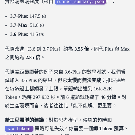
實際端到端速度（來自
）：
runner_summary.json
3.7-Plus
: 147.5 t/s
3.7-Max
: 51.8 t/s
3.6-Plus
: 41.5 t/s
代際改進（3.6 到 3.7 Plus）約為
3.55 倍
。同代 Plus 與 Max
之間約為
2.85 倍
。
代際差距最顯著的例子來自 3.6-Plus 的數學測試。我們嘗
試加入 3.6-Plus 的結果，但它
太慢而無法完成
：推理過程
在每道題上都觸發了上限，單題輸出達到 16K-52K
Token，耗時 297-932 秒。前 6 道題就耗費了
46 分鐘
。對
於生產環境而言，後者往往比「能不能解」更重要。
給工程團隊的建議
：對於思考模型，傳統的超時和
策略可能失效。你需要一個
總 Token 預算、
max_tokens