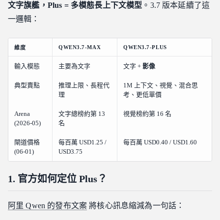
文字旗艦，Plus = 多模態長上下文模型
。3.7 版本延續了這
一邏輯：
QWEN3.7-MAX
QWEN3.7-PLUS
維度
輸入模態
主要為文字
文字 +
影像
典型賣點
推理上限、長程代
1M 上下文、視覺、混合思
理
考、更低單價
Arena
文字總榜約第 13
視覺榜約第 16 名
(2026-05)
名
閘道價格
每百萬 USD1.25 /
每百萬 USD0.40 / USD1.60
(06-01)
USD3.75
1. 官方如何定位 Plus？
阿里 Qwen 的發布文案
將核心訊息縮減為一句話：