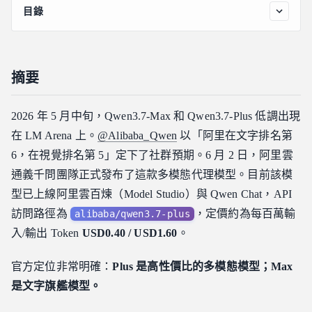
目錄
摘要
0. 模型能力與排行榜背景
摘要
1. 官方如何定位 Plus？
2. 我們的評估方法：四類任務與一條鐵律
2026 年 5 月中旬，Qwen3.7-Max 和 Qwen3.7-Plus 低調出現
為什麼要建立自己的測試集？
在 LM Arena 上。
@Alibaba_Qwen
以「阿里在文字排名第
四項測試任務
6，在視覺排名第 5」定下了社群預期。6 月 2 日，阿里雲
我們的鐵律：代碼分數僅以外部 pytest 為準
通義千問團隊正式發布了這款多模態代理模型。目前該模
3. 代碼與代理能力
型已上線阿里雲百煉（Model Studio）與 Qwen Chat，API
三模型總覽
訪問路徑為
，定價約為每百萬輸
alibaba/qwen3.7-plus
一個任務，三種修復哲學：以 task05 為例
入/輸出 Token
USD0.40 / USD1.60
。
4. 推理與數學：思考模式是一個成本決策
官方定位非常明確：
Plus 是高性價比的多模態模型；Max
思考開關的邊際效益
是文字旗艦模型。
5. 速度、代際差距與一個被迫終止的任務