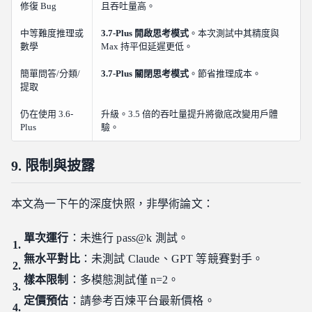
修復 Bug
且吞吐量高。
中等難度推理或
3.7-Plus 開啟思考模式
。本次測試中其精度與
數學
Max 持平但延遲更低。
簡單問答/分類/
3.7-Plus 關閉思考模式
。節省推理成本。
提取
仍在使用 3.6-
升級。3.5 倍的吞吐量提升將徹底改變用戶體
Plus
驗。
9. 限制與披露
本文為一下午的深度快照，非學術論文：
單次運行
：未進行 pass@k 測試。
無水平對比
：未測試 Claude、GPT 等競賽對手。
樣本限制
：多模態測試僅 n=2。
定價預估
：請參考百煉平台最新價格。