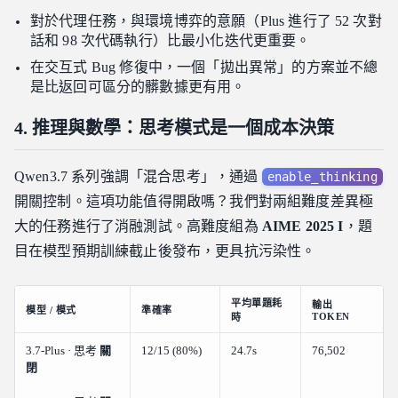
對於代理任務，與環境博弈的意願（Plus 進行了 52 次對
話和 98 次代碼執行）比最小化迭代更重要。
在交互式 Bug 修復中，一個「拋出異常」的方案並不總
是比返回可區分的髒數據更有用。
4. 推理與數學：思考模式是一個成本決策
Qwen3.7 系列強調「混合思考」，通過
enable_thinking
開關控制。這項功能值得開啟嗎？我們對兩組難度差異極
大的任務進行了消融測試。高難度組為
AIME 2025 I
，題
目在模型預期訓練截止後發布，更具抗污染性。
平均單題耗
輸出
模型 / 模式
準確率
TOKEN
時
3.7-Plus · 思考
關
12/15 (80%)
24.7s
76,502
閉