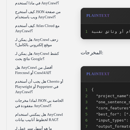
في ماذا تُستخدم AnyCrawl؟
كيف أستخرج JSON من صفحة
PLAINTEXT
ويب باستخدام AnyCrawl؟
كيف أستخدم Atlas Cloud مع
AnyCrawl؟
م أو وثائق تقنية
1
هل يمكن لـ AnyCrawl زحف
موقع إلكتروني بالكامل؟
المخرجات:
هل يمكن لـ AnyCrawl كشط
نتائج بحث Google؟
هل AnyCrawl أفضل من
Firecrawl أو Crawl4AI؟
PLAINTEXT
هل يجب أن أستخدم Cheerio أو
Playwright أو Puppeteer في
1
AnyCrawl؟
2
لماذا مخرجات JSON الخاصة بي
3
مفقودة في AnyCrawl؟
4
5
هل يمكنني استخدام AnyCrawl
لخطوط أنابيب بيانات RAG؟
6
7
ما هو أسهل سير عمل لـ