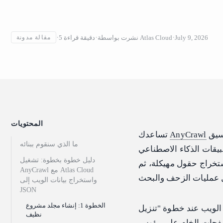
July 9, 2026
Atlas Cloud
نشرت بواسطة
دقيقة قراءة
5
مقالة مدونة
المحتويات
على تحويل صفحات الويب غير المنظمة إلى تنسيق Markdown أو JSON نظيف
AnyCrawl
تساعدك
ما الذي سنقوم ببنائه
دليل خطوة بخطوة: تشغيل
تخراج حقول مهيكلة، ثم
AnyCrawl مع Atlas Cloud
واستخراج بيانات الويب إلى
JSON
الخطوة 1: إنشاء مجلد مشروع
 HTML"، ولكن بالنسبة لتطبيقات الذكاء
نظيف
لصفحات الخام على رؤوس