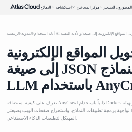
لمطورون
التسعير
مركز المبدعين
استكشاف
النماذج
/
أدلة استخدام AI والأدلة التقنية
/
المدونة
/
الرئيسية
ويل المواقع الإلكترونية
إلى صيغة JSON جاهزة لنماذج
خدام AnyCrawl
تعرف على كيفية استضافة AnyCrawl ذاتياً باستخدام Docker، وتهيئة Atlas Cloud كمصدر
لواجهة برمجة تطبيقات النماذج، واستخراج صفحات الويب بصيغتي Markdown وJSON
المهيكل لتطبيقات الذكاء الاصطناعي.