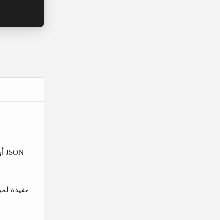
أفضل نقطة بداية لتحويل رابط واحد إلى Markdown أو JSON
مفيدة لمو