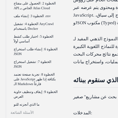
الخطوة 2: الحصول على مفتاح
رة ومحتوى يتم عرضه عبر
API الخاص بـ Atlas Cloud
JavaScript. ما يحتاجه نموذجك فعلياً هو واجهة بيانات مستقرة: نص نظيف عندما تحتاج إلى سياق،
الخطوة 3: إنشاء ملف .env
الخطوة 4: تشغيل AnyCrawl
باستخدام Docker
الخطوة 5: اختبار طلب كشط
 المفيد لـ AnyCrawl؛ فهي أداة زحف وكشط تعمل ببيئة Node.js / TypeScript،
أساسي أولاً
ية الكبيرة (LLM)، مع دعم لكشط
الخطوة 6: إنشاء طلب استخراج
 (SERP)، وأعباء العمل متعددة الخيوط/
JSON
الخطوة 7: تشغيل استخراج
JSON
الخطوة 8: تجربة صفحة تعتمد
الذي سنقوم ببنائه
على JavaScript بكثافة إذا ظهر
الـ Markdown فارغاً
الخطوة 9: إيقاف وتنظيف حاوية
العرض
ما الذي أنجزته للتو
المدخلات:
الأسئلة الشائعة