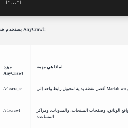
يستخدم هذا العرض ثلاثة ميزات من AnyCrawl:
لماذا هي مهمة
ميزة
AnyCrawl
/v1/scrape
اقع الوثائق، وصفحات المنتجات، والمدونات، ومراكز
/v1/crawl
المساعدة