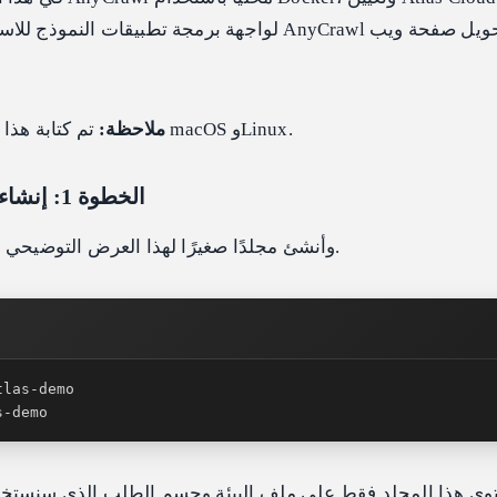
لواجهة برمجة تطبيقات النموذج للاستخراج، ثم استدعاء خ
تم كتابة هذا الدليل لبيئات العمل على macOS وLinux.
ملاحظة:
الخطوة 1: إنشاء مجلد مشروع نظيف
افتح الطرفية (Terminal) وأنشئ مجلدًا صغيرًا لهذا العرض التوضيحي.
s-demo
ي هذا المجلد فقط على ملف البيئة وجسم الطلب الذي سنستخدم