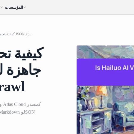
المؤسسات
ا
كيفية تحويل المواقع الإلكترونية إلى صيغة JSON جاهزة لنماذج LLM باستخدام AnyCrawl
كيفية تح
LLM باست