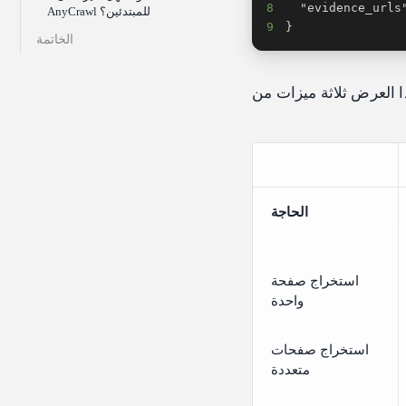
8
AnyCrawl للمبتدئين؟
9
}
الخاتمة
الحاجة
استخراج صفحة
واحدة
استخراج صفحات
متعددة