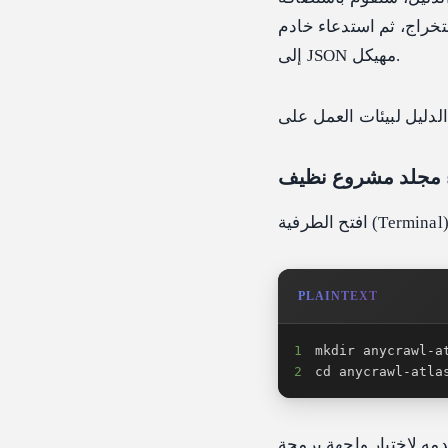
ادم AnyCrawl المحلي لتحويل صفحة ويب
إلى JSON مهيكل.
PLAINTEXT
1
2
cd anycrawl-atla
ه لاختبار واجهة برمجة