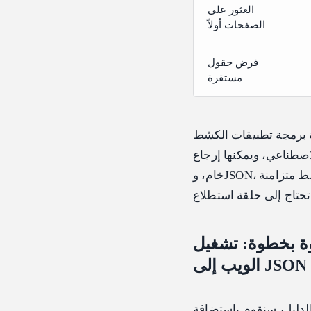
العثور على
الصفحات أولاً
فرض حقول
مستقرة
شط (Scrape API) في AnyCrawl بتحويل الرابط إلى بيانات مهيكلة
 إرجاع Markdown، وHTML، ونصوص، ولقطات شاشة، وHTML
خام، وJSON، وملخصات، وروابط. توضح الوثائق أن عملية الكشط متزامنة (synchronous)، لذا لن
 AnyCrawl مع Atlas Cloud واستخراج بيانات
الويب إلى JSON
استضافة AnyCrawl محلياً باستخدام Docker، وتعيين Atlas Cloud كمزود