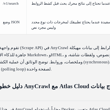
ندما تحتاج إلى نتائج محرك بحث قبل كشط الروابط
/v1/search
مفيدة عندما يحتاج تطبيقك لمخرجات ذات نوع محدد (Typed)،
وضع JSON
وليس مجرد نص
تقوم واجهة برمجة تطبيقات الك
جاهزة للذكاء الاصطناعي، ويمكنها
تحتاج إلى حلقة استطلاع (polling loop) لصفحة واحدة.
دليل خطوة بخطوة: تشغيل
في هذا الدليل، سنقوم ب