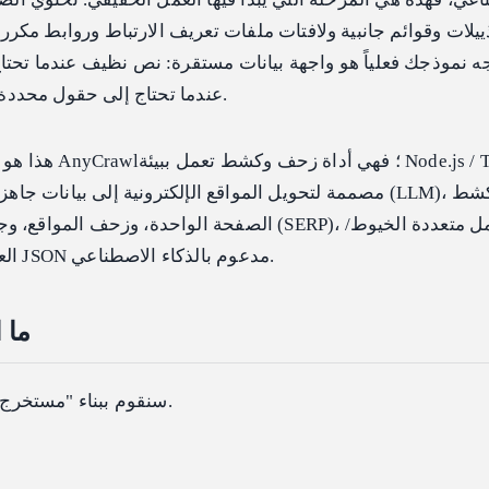
ييلات وقوائم جانبية ولافتات ملفات تعريف الارتباط وروابط مكر
وJSON مكتوب (Typed) عندما تحتاج إلى حقول محددة.
هذا هو النموذج الذهني
مصممة لتحويل المواقع الإلكترونية إلى بيانات جاهزة للنماذج اللغو
الصفحة الواحدة، وزحف المواقع، وجمع نتائج محركات البحث
العمليات، واستخراج بيانات JSON مدعوم بالذكاء الاصطناعي.
ما 
سنقوم ببناء "مستخرج بحث عن مشاريع" صغير.