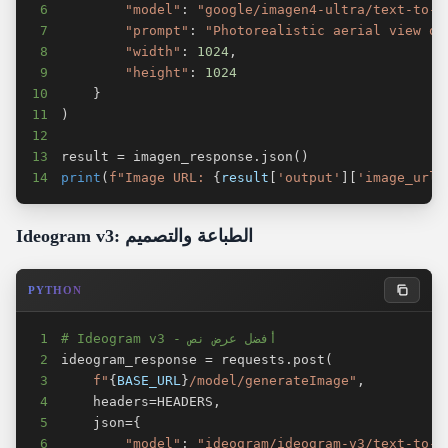
6
"model"
:
"google/imagen4-ultra/text-to-i
7
"prompt"
:
"Photorealistic aerial view of
8
"width"
:
1024
,
9
"height"
:
1024
10
}
11
)
12
13
result 
=
 imagen_response
.
json
(
)
14
print
(
f"Image URL: 
{
result
[
'output'
]
[
'image_url'
Ideogram v3: الطباعة والتصميم
PYTHON
# Ideogram v3 - أفضل عرض نص
1
2
ideogram_response 
=
 requests
.
post
(
3
f"
{
BASE_URL
}
/model/generateImage"
,
4
    headers
=
HEADERS
,
5
    json
=
{
6
"model"
:
"ideogram/ideogram-v3/text-to-i