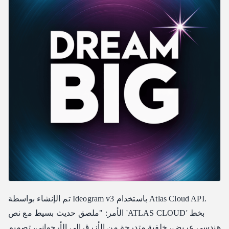
تم الإنشاء بواسطة Ideogram v3 باستخدام Atlas Cloud API.
الأمر: "ملصق حديث بسيط مع نص 'ATLAS CLOUD' بخط
هندسي عريض، خلفية متدرجة من الأزرق إلى الأرجواني، تصميم