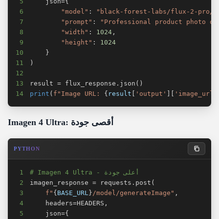
5
    json
=
{
6
"model"
:
"black-forest-labs/flux-2-pro/t
7
"prompt"
:
"Professional product photo of
8
"width"
:
1024
,
9
"height"
:
1024
10
}
11
)
12
13
result 
=
 flux_response
.
json
(
)
14
print
(
f"Image URL: 
{
result
[
'output'
]
[
'image_url'
Imagen 4 Ultra: أقصى جودة
PYTHON
# Imagen 4 Ultra - أعلى جودة
1
2
imagen_response 
=
 requests
.
post
(
3
f"
{
BASE_URL
}
/model/generateImage"
,
4
    headers
=
HEADERS
,
5
    json
=
{