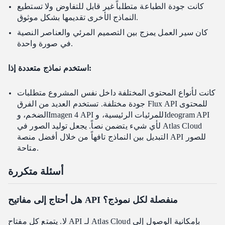
كانت جودة الطباعة متطلباً غير قابل للتفاوض ولا تستطيع
النماذج الأخرى تقديمها بشكل موثوق.
كان سير العمل يمزج بين التصميم المرئي والعناصر النصية
في صورة واحدة.
استخدم نماذج متعددة إذا:
كانت لأنواع المحتوى المختلفة داخل نفس المشروع متطلبات
جودة مختلفة. تستخدم العديد من الفرق Flux API للمحتوى
الضخم، وImagen 4 API للمرئيات الرئيسية، وIdeogram API
لأي شيء يتضمن نصاً. يجعل توليد الصور في Atlas Cloud
التبديل بين النماذج تافهاً من خلال أفضل منصة API للصور
متاحة.
أسئلة متكررة
هل أحتاج إلى مفاتيح API منفصلة لكل نموذج؟
لا. يتمتع كل مفتاح API لـ Atlas Cloud بإمكانية الوصول إلى