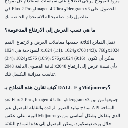
مزود النموذج. يرجى الاطلاع على سياسات استخدام كل نموذج
في Flux 2 Pro وImagen 4 Ultra وIdeogram v3 للحصول على
تفاصيل ذات صلة بحالة الاستخدام الخاصة بك.
ما هي نسب العرض إلى الارتفاع المدعومة؟
تقبل النماذج الثلاثة جميعها معاملات العرض والارتفاع. القيم
النموذجية هي 1024x1024 (1:1)، و1024x768 (4:3)، و768x1024
(3:4)، و1024x576 (16:9)، و576x1024 (9:16). يمكن أن تكون
الدقة القصوى البالغة 2048x2048 بأي نسبة عرض إلى ارتفاع
تناسب ميزانية البكسل تلك.
كيف تقارن هذه النماذج بـ DALL-E وMidjourney؟
تعد Flux 2 Pro وImagen 4 Ultra وIdeogram v3 جميعها من بين
نماذج توليد الصور الرائدة والقابلة للوصول عبر API المتاحة
اليوم. على عكس Midjourney، الذي يتفاعل بشكل أساسي من
خلال بوت ديسكورد، يمكن الوصول إلى هذه النماذج الثلاثة