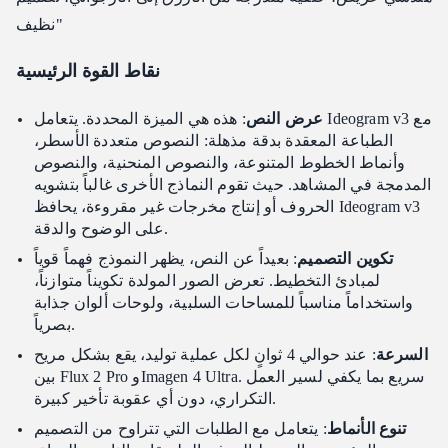
نظيف"
نقاط القوة الرئيسية
عرض النص
: هذه هي الميزة المحددة. يتعامل Ideogram v3 مع
الطباعة المعقدة بدقة مذهلة: النصوص متعددة الأسطر،
وأنماط الخطوط المتنوعة، والنصوص المنحنية، والنصوص
المدمجة في المشاهد. حيث تقوم النماذج الأخرى غالباً بتشويه
الحروف أو إنتاج مخرجات غير مقروءة، يحافظ Ideogram v3
على الوضوح والدقة.
تكوين التصميم
: بعيداً عن النص، يظهر النموذج فهماً قوياً
لمبادئ التخطيط. تعرض الصور المولدة تكويناً متوازناً،
واستخداماً مناسباً للمساحات السلبية، ولوحات ألوان جذابة
بصرياً.
السرعة
: عند حوالي 4 ثوانٍ لكل عملية توليد، يقع بشكل مريح
بين Flux 2 Pro وImagen 4 Ultra. سريع بما يكفي لسير العمل
التكراري، دون أي عقوبة تأخير كبيرة.
تنوع الأنماط
: يتعامل مع الطلبات التي تتراوح من التصميم