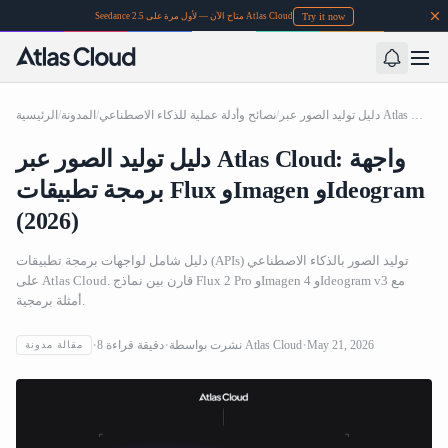
Try it now
Seedance 2.5 متاح الآن — لأول مرة على Atlas Cloud
دليل توليد الصور عبر Atlas Cloud: واجهة برمجة تطبيقات Flux وImagen وIdeogram (2026)
/
نصائح وأدلة عملية للذكاء الاصطناعي
/
المدونة
/
الرئيسية
دليل توليد الصور عبر Atlas Cloud: واجهة
برمجة تطبيقات Flux وImagen وIdeogram
(2026)
دليل شامل لواجهات برمجة تطبيقات (APIs) توليد الصور بالذكاء الاصطناعي
على Atlas Cloud. قارن بين نماذج Flux 2 Pro وImagen 4 وIdeogram v3 مع
أمثلة برمجية.
May 21, 2026
Atlas Cloud
نشرت بواسطة
دقيقة قراءة
8
مقالة مدونة