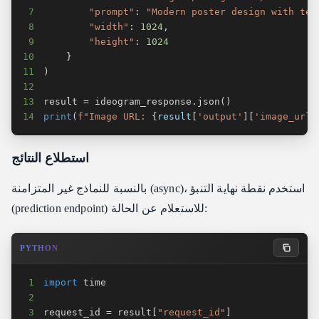
7
"prompt"
:
"Modern poster design with tex
8
"width"
:
1024
,
9
"height"
:
1024
10
}
11
)
12
13
result 
=
 ideogram_response
.
json
(
)
14
print
(
f"Image URL: 
{
result
[
'output'
]
[
'image_url'
استطلاع النتائج
بالنسبة للنماذج غير المتزامنة (async)، استخدم نقطة نهاية التنبؤ
(prediction endpoint) للاستعلام عن الحالة:
PYTHON
1
import
2
3
request_id 
=
 result
[
"request_id"
]