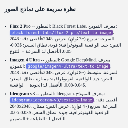
استطلاع النتائج
نظرة سريعة على نماذج الصور
أي نموذج يجب أن تختاره الفرق؟
أسئلة متكررة
-- المطور: Black Forest Labs. معرف النموذج:
Flux 2 Pro
هل أحتاج إلى مفاتيح API منفصلة لكل نموذج؟
.
black-forest-labs/flux-2-pro/text-to-image
ما الدقة التي يجب أن أستخدمها؟
أقصى دقة: 2048x2048. السرعة: سريع (~3 ثوانٍ). عرض
النص: جيد. الواقعية الفوتوغرافية: قوية. نطاق السعر: $0.03-
هل يمكنني استخدام الصور المولدة تجارياً؟
0.05. الأفضل لـ: السرعة + التنوع.
ما هي نسب العرض إلى الارتفاع المدعومة؟
-- المطور: Google DeepMind. معرف
Imagen 4 Ultra
كيف تقارن هذه النماذج بـ DALL-E وMidjourney؟
.
النموذج:
google/imagen4-ultra/text-to-image
أقصى دقة: 2048x2048. السرعة: متوسط (~8 ثوانٍ). عرض
ابدأ العمل
النص: جيد. الواقعية الفوتوغرافية: ممتازة. نطاق السعر:
مقالات ذات صلة
$0.04-0.08. الأفضل لـ: الجودة + الواقعية.
-- المطور: Ideogram. معرف النموذج:
Ideogram v3
. أقصى دقة:
ideogram/ideogram-v3/text-to-image
2048x2048. السرعة: سريع (~4 ثوانٍ). عرض النص: ممتاز.
الواقعية الفوتوغرافية: جيدة. نطاق السعر: $0.03-0.05.
الأفضل لـ: الطباعة + التصميم.