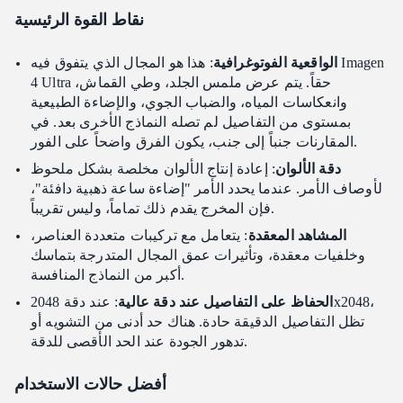
نقاط القوة الرئيسية
الواقعية الفوتوغرافية
: هذا هو المجال الذي يتفوق فيه Imagen
4 Ultra حقاً. يتم عرض ملمس الجلد، وطي القماش،
وانعكاسات المياه، والضباب الجوي، والإضاءة الطبيعية
بمستوى من التفاصيل لم تصله النماذج الأخرى بعد. في
المقارنات جنباً إلى جنب، يكون الفرق واضحاً على الفور.
دقة الألوان
: إعادة إنتاج الألوان مخلصة بشكل ملحوظ
لأوصاف الأمر. عندما يحدد الأمر "إضاءة ساعة ذهبية دافئة"،
فإن المخرج يقدم ذلك تماماً، وليس تقريباً.
المشاهد المعقدة
: يتعامل مع تركيبات متعددة العناصر،
وخلفيات معقدة، وتأثيرات عمق المجال المتدرجة بتماسك
أكبر من النماذج المنافسة.
الحفاظ على التفاصيل عند دقة عالية
: عند دقة 2048x2048،
تظل التفاصيل الدقيقة حادة. هناك حد أدنى من التشويه أو
تدهور الجودة عند الحد الأقصى للدقة.
أفضل حالات الاستخدام