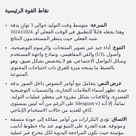
نقاط القوة الرئيسية
السرعة
: متوسط وقت التوليد حوالي 3 ثوانٍ بدقة
1024x1024. وهذا يجعله قابلاً للتطبيق في الوقت الفعلي أو
شبه الفعلي حيث ينتظر المستخدمون النتائج.
التنوع
: أداء جيد عبر تصوير المنتجات، والرسوم التوضيحية،
والفن المفاهيمي، ونماذج واجهة المستخدم (UI)، وأصول
وسائل التواصل الاجتماعي. هو لا يتخصص بشكل ضيق، وهو
بالضبط ما يمنحه ميزة للفرق ذات احتياجات المحتوى
المتنوعة.
عرض النص
: يتعامل مع أوامر النصوص داخل الصور بدقة
جيدة. تظهر أسماء العلامات التجارية، والتسميات التوضيحية
القصيرة، واللافتات بشكل مقروء في معظم عمليات التوليد.
على الرغم من أنه ليس بمستوى Ideogram v3 تماماً، إلا أنه
كافٍ للعديد من حالات الاستخدام الإنتاجي.
الاتساق
: تؤدي التكرارات من أوامر مماثلة إلى جودة متسقة
وموثوقة. هذه القدرة على التنبؤ تهم عند بناء خطوط أنابيب
مؤتمتة حيث تكون المراجعة اليدوية لكل مخرج غير عملية.