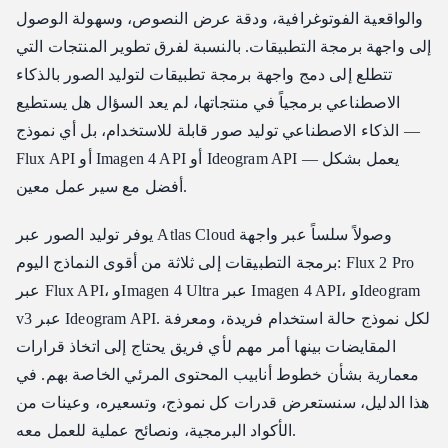
والواقعية الفوتوغرافية، ودقة عرض النصوص، وسهولة الوصول
نقاط القوة الرئيسية
إلى واجهة برمجة التطبيقات. بالنسبة لفرق تطوير المنتجات التي
أفضل حالات الاستخدام
تتطلع إلى دمج واجهة برمجة تطبيقات لتوليد الصور بالذكاء
القيود
الاصطناعي برمجياً في منتجاتها، لم يعد السؤال هل يستطيع
نموذج Ideogram v3 من Ideogram
الذكاء الاصطناعي توليد صور قابلة للاستخدام، بل أي نموذج —
نقاط القوة الرئيسية
Flux API أو Imagen 4 API أو Ideogram API — يعمل بشكل
أفضل حالات الاستخدام
أفضل مع سير عمل معين.
القيود
يوفر توليد الصور عبر Atlas Cloud وصولاً سلساً عبر واجهة
مقارنة الأسعار
برمجة التطبيقات إلى ثلاثة من أقوى النماذج اليوم: Flux 2 Pro
التكلفة على نطاق واسع
عبر Flux API، وImagen 4 Ultra عبر Imagen 4 API، وIdeogram
كيفية توليد الصور عبر Atlas Cloud API
v3 عبر Ideogram API. لكل نموذج حالة استخدام فريدة، ومعرفة
الإعداد
المقايضات بينها أمر مهم لأي فريق يحتاج إلى اتخاذ قرارات
Flux 2 Pro: توليد سريع ومتعدد الاستخدامات
معمارية بشأن خطوط أنابيب المحتوى المرئي الخاصة بهم. في
Imagen 4 Ultra: أقصى جودة
هذا الدليل، سنستعرض قدرات كل نموذج، وتسعيره، وعينات من
Ideogram v3: الطباعة والتصميم
الأكواد البرمجية، ونصائح عملية للعمل معه.