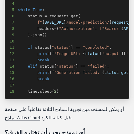
4
5
while
True
:
6
    status 
=
 requests
.
get
(
7
f"
{
BASE_URL
}
/model/prediction/
{
request_i
8
        headers
=
{
"Authorization"
:
f"Bearer 
{
API_
9
)
.
json
(
)
10
11
if
 status
[
"status"
]
==
"completed"
:
12
print
(
f"Image URL: 
{
status
[
'output'
]
[
'im
13
break
14
elif
 status
[
"status"
]
==
"failed"
:
15
print
(
f"Generation failed: 
{
status
.
get
(
'
16
break
17
18
    time
.
sleep
(
2
)
أو يمكن للمستخدمين تجربة النماذج الثلاثة تفاعلياً على
صفحة
قبل كتابة الكود.
نماذج Atlas Cloud
أي نموذج يجب أن تختاره الفرق؟