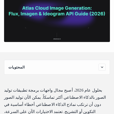
المحتويات
نظرة سريعة على نماذج الصور
نموذج Flux 2 Pro من Black Forest Labs
بحلول عام 2026، أصبح مجال واجهات برمجة تطبيقات توليد
نقاط القوة الرئيسية
الصور بالذكاء الاصطناعي أكثر تماسكاً. يمكن الآن توليد الصور
أفضل حالات الاستخدام
دون أن ترتكب نماذج الذكاء الاصطناعي أخطاء أساسية في
القيود
التكوين أو التشريح. تعتمد الاختيارات الآن على السرعة،
نموذج Imagen 4 Ultra من Google DeepMind