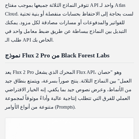
تتوفر النماذج الثلاثة جميعها بموجب مفتاح API واحد لـ Atlas
Cloud. لست بحاجة إلى الاحتفاظ بحسابات منفصلة أو بنية تحتية
للفواتير والمدفوعات أو مسارات مصادقة لكل مزود. يمكنك
التبديل بين النماذج ببساطة عن طريق ضبط معامل واحد في
طلب الـ API الخاص بك.
نموذج Flux 2 Pro من Black Forest Labs
يعد Flux 2 Pro المحرك الذي يشغل Flux API، وهو "حصان
العمل" بين النماذج الثلاثة. ينتج صوراً بسرعة، ويتمتع بنطاق جيد
من الأنماط، وعرض نصوص جيد بما يكفي. إنه الخيار الافتراضي
العملي للفرق التي تتطلب إنتاجية عالية وأداءً موثوقاً لمجموعة
متنوعة من أنواع الأوامر (Prompts).