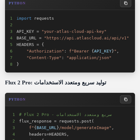
PYTHON
1
import
2
3
API_KEY 
=
"your-atlas-cloud-api-key"
4
BASE_URL 
=
"https://api.atlascloud.ai/api/v1"
5
HEADERS 
=
{
6
"Authorization"
:
f"Bearer 
{
API_KEY
}
"
,
7
"Content-Type"
:
"application/json"
8
}
Flux 2 Pro: توليد سريع ومتعدد الاستخدامات
PYTHON
# Flux 2 Pro - سريع ومتعدد الاستخدامات
1
2
flux_response 
=
 requests
.
post
(
3
f"
{
BASE_URL
}
/model/generateImage"
,
4
    headers
=
HEADERS
,