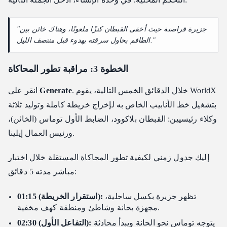
"جزيرة قراصنة حيث أخفى القبطان كنزًا ملعونًا، وهناك خائن بين
الطاقم يحاول سرقته بهدوء قبل منتصف الليل."
الخطوة 3: مراقبة تطور المحاكاة
. خلال الدقائق الخمس التالية، يقوم WorldX
Generate
انقر على
بتشغيل خط الأنابيب الخاص به لإخراج خريطة كاملة وتوليد ثلاثة
وكلاء رئيسيين: القبطان بلاكوود، الضابط الأول توماس (الخائن)،
ورئيس العمال إيلينا.
إليك جدول زمني لكيفية تطور المحاكاة المستقلة خلال اختبار
مباشر مدته 5 دقائق:
تظهر جزيرة بكسل ساحلية،
01:15 (استقرار الخريطة):
مجهزة بحانة وشاطئ ومنطقة كهف مخفية.
يتوجه توماس نحو الحانة ويبدأ محادثة
02:30 (التفاعل الأول):