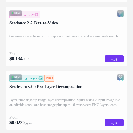
NEW
نص إلى فيديو
Seedance 2.5 Text-to-Video
Generate videos from text prompts with native audio and optional web search.
From
$
0.134
جربه
/ثانية
NEW
PRO
صورة إلى صورة
Seedream v5.0 Pro Layer Decomposition
ByteDance flagship image layer decomposition. Splits a single input image into
an editable stack: one base image plus up to 16 transparent PNG layers, each
returned with stacking order (z_index), bounding box coordinates, name, and
description for downstream drag/scale/recompose editing.
From
$
0.022
جربه
/صورة