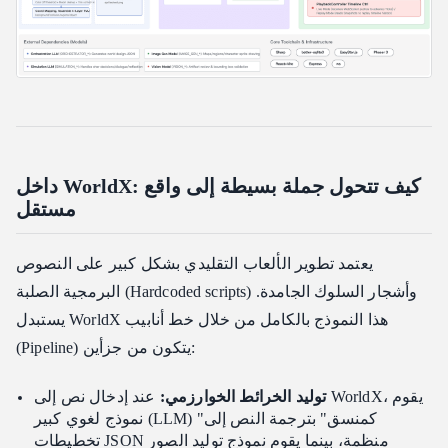
داخل WorldX: كيف تتحول جملة بسيطة إلى واقع
مستقل
يعتمد تطوير الألعاب التقليدي بشكل كبير على النصوص
البرمجية الصلبة (Hardcoded scripts) وأشجار السلوك الجامدة.
يستبدل WorldX هذا النموذج بالكامل من خلال خط أنابيب
(Pipeline) يتكون من جزأين:
توليد الخرائط الخوارزمي:
عند إدخال نص إلى WorldX، يقوم
نموذج لغوي كبير (LLM) "كمنسق" بترجمة النص إلى
تخطيطات JSON منظمة، بينما يقوم نموذج توليد الصور