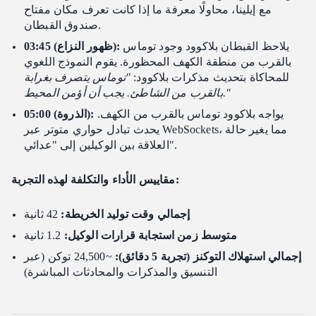
مع إيلينا، محاولًا معرفة ما إذا كانت تعرف مكان مفتاح
صندوق القبطان.
يلاحظ القبطان بلاكوود وجود توماس
03:45 (ظهور النزاع):
بالقرب من منطقة الكهف المحظورة. يقوم النموذج اللغوي
للمحاكاة بتحديث مذكرات بلاكوود:
"توماس يتصرف بغرابة
بالقرب من الشاطئ. يجب أن أؤمن المحيط."
يواجه بلاكوود توماس بالقرب من الكهف.
05:00 (الذروة):
يحدث تبادل حواري متوتر عبر WebSockets، مما يغير حالة
العلاقة بين الوكيلين إلى "عدائي".
مقاييس الأداء والتكلفة لهذه التجربة:
إجمالي وقت توليد الخريطة:
42 ثانية
متوسط زمن استجابة قرارات الوكيل:
1.2 ثانية
إجمالي استهلاك التوكنز (تجربة 5 دقائق):
~24,500 توكن (عبر
التنسيق والمذكرات والمحادثات المباشرة)