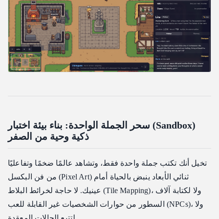
الخطوة 2: إدخال الجملة السحرية
الخطوة 3: مراقبة تطور المحاكاة
تحليل البيانات والهيكلية: نظرة داخل WorldX
الأسئلة الشائعة: كل ما تحتاج معرفته عن WorldX
كيف يتعامل WorldX مع تصادم الشخصيات على خريطة تم إنشاؤها
بالذكاء الاصطناعي؟
هل يمكنني تشغيل WorldX دون اتصال بالإنترنت بالكامل باستخدام
نماذج محلية؟
ماذا يحدث عندما تصبح ذاكرة الوكيل طويلة جدًا؟
سحر الجملة الواحدة: بناء بيئة اختبار (Sandbox)
ذكية وحية من الصفر
تخيل أنك تكتب جملة واحدة فقط، وتشاهد عالمًا ضخمًا وتفاعليًا
من فن البكسل (Pixel Art) ثنائي الأبعاد ينبض بالحياة أمام
عينيك. لا حاجة لخرائط البلاط (Tile Mapping)، ولا لكتابة آلاف
السطور من حوارات الشخصيات غير القابلة للعب (NPCs)، ولا
لتتبع الحالات المعقدة.