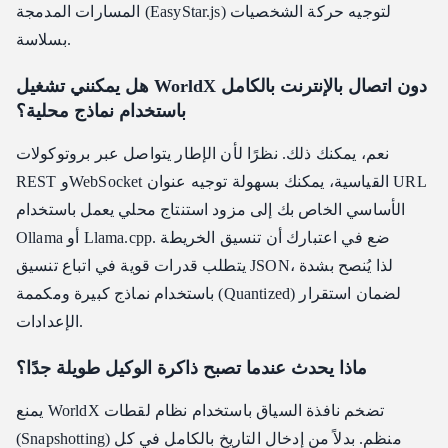
المسارات المدمجة (EasyStar.js) لتوجيه حركة الشخصيات
بسلاسة.
هل يمكنني تشغيل WorldX دون اتصال بالإنترنت بالكامل
باستخدام نماذج محلية؟
نعم، يمكنك ذلك. نظرًا لأن الإطار يتواصل عبر بروتوكولات
REST وWebSocket القياسية، يمكنك بسهولة توجيه عنوان URL
الأساسي الخاص بك إلى مزود استنتاج محلي يعمل باستخدام
Ollama أو Llama.cpp. ضع في اعتبارك أن تنسيق الخريطة
يتطلب قدرات قوية في اتباع تنسيق JSON، لذا يُنصح بشدة
باستخدام نماذج كبيرة ومكممة (Quantized) لضمان استقرار
الإعدادات.
ماذا يحدث عندما تصبح ذاكرة الوكيل طويلة جدًا؟
يمنع WorldX تضخم نافذة السياق باستخدام نظام لقطات
(Snapshotting) منظم. بدلاً من إدخال التاريخ بالكامل في كل