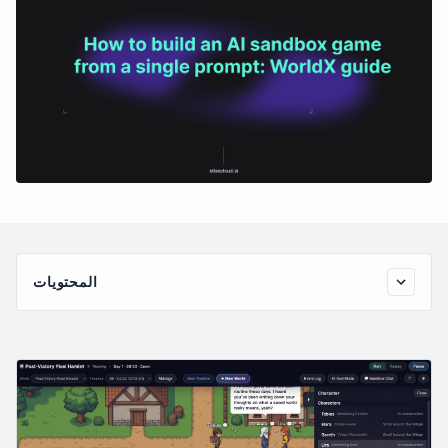
المحتويات
سحر الجملة الواحدة: بناء بيئة اختبار (Sandbox) ذكية وحية من
الصفر
داخل WorldX: كيف تتحول جملة بسيطة إلى واقع مستقل
عرض توضيحي: من جملة واحدة إلى جزيرة قراصنة حية في 5
دقائق
الخطوة 1: إعداد البيئة وتهيئة مفتاح API