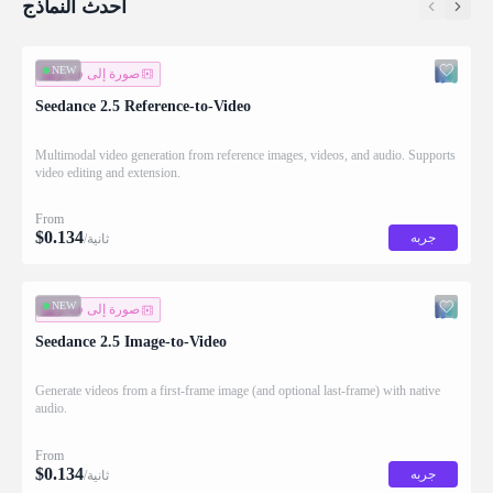
أحدث النماذج
NEW
صورة إلى فيديو
Seedance 2.5 Reference-to-Video
Multimodal video generation from reference images, videos, and audio. Supports
video editing and extension.
From
$
0.134
جربه
/ثانية
NEW
صورة إلى فيديو
Seedance 2.5 Image-to-Video
Generate videos from a first-frame image (and optional last-frame) with native
audio.
From
$
0.134
جربه
/ثانية