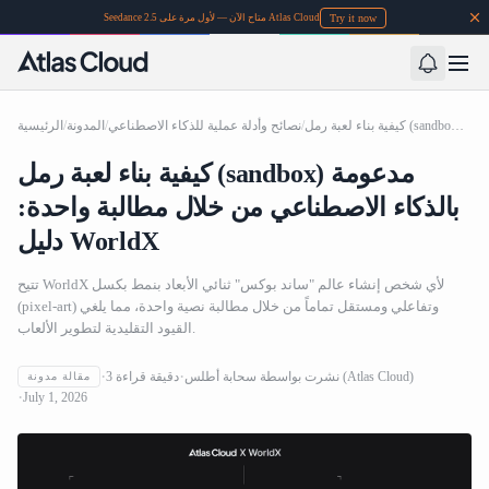
Try it now
Seedance 2.5 متاح الآن — لأول مرة على Atlas Cloud
كيفية بناء لعبة رمل (sandbox) مدعومة بالذكاء الاصطناعي من خلال مطالبة واحدة: دليل WorldX
/
نصائح وأدلة عملية للذكاء الاصطناعي
/
المدونة
/
الرئيسية
كيفية بناء لعبة رمل (sandbox) مدعومة
بالذكاء الاصطناعي من خلال مطالبة واحدة:
دليل WorldX
تتيح WorldX لأي شخص إنشاء عالم "ساند بوكس" ثنائي الأبعاد بنمط بكسل
(pixel-art) وتفاعلي ومستقل تماماً من خلال مطالبة نصية واحدة، مما يلغي
القيود التقليدية لتطوير الألعاب.
سحابة أطلس (Atlas Cloud)
نشرت بواسطة
دقيقة قراءة
3
مقالة مدونة
July 1, 2026