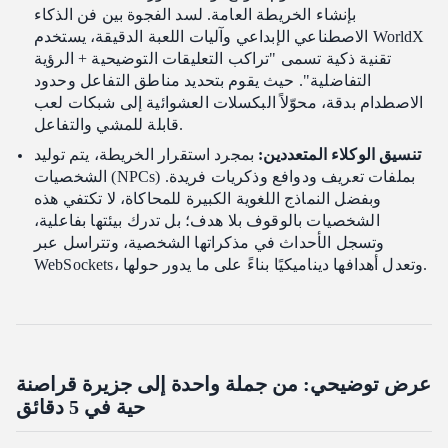
بإنشاء الخريطة العامة. لسد الفجوة بين فن الذكاء
الاصطناعي الإبداعي وآليات اللعبة الدقيقة، يستخدم WorldX
تقنية ذكية تسمى "تراكب التعليقات التوضيحية + الرؤية
التفاضلية". حيث يقوم بتحديد مناطق التفاعل وحدود
الاصطدام بدقة، محوّلاً البكسلات العشوائية إلى شبكات لعب
قابلة للمشي والتفاعل.
تنسيق الوكلاء المتعددين:
بمجرد استقرار الخريطة، يتم توليد
الشخصيات (NPCs) بملفات تعريف ودوافع وذكريات فريدة.
وبفضل النماذج اللغوية الكبيرة للمحاكاة، لا تكتفي هذه
الشخصيات بالوقوف بلا هدف؛ بل تدرك بيئتها بفاعلية،
وتسجل الأحداث في مذكراتها الشخصية، وتتراسل عبر
WebSockets، وتعدل أهدافها ديناميكيًا بناءً على ما يدور حولها.
عرض توضيحي: من جملة واحدة إلى جزيرة قراصنة
حية في 5 دقائق