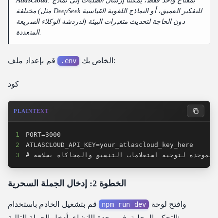
. بمفتاح واحد فقط، يمكننا إرسال الطلبات إلى نماذج
AtlasCloud
مختلفة (مثل DeepSeek للتفكير العميق، أو النماذج اللغوية القياسية
لدردشة الوكلاء السريعة) دون الحاجة لتحديث متغيرات البيئة
المتعددة.
الخاص بك:
قم بإعداد ملف
.env
كود
PLAINTEXT
1
2
 الموحدة لتوجيه استعلامات التنسيق والمحاكاة بسلاسة
3
الخطوة 2: إدخال الجملة السحرية
وافتح لوحة
قم بتشغيل الخادم باستخدام
npm run dev
التحكم المحلية. في وحدة الإنشاء، أدخل الجملة التالية: