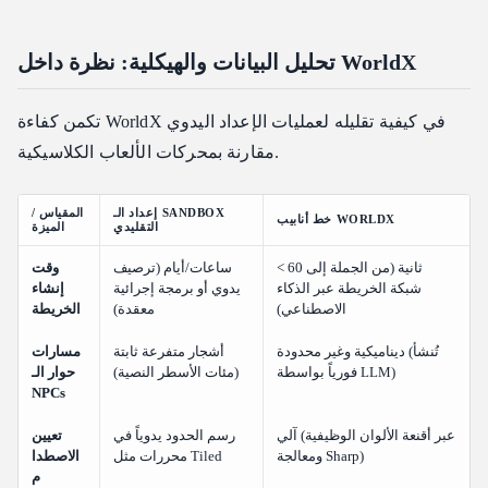
تحليل البيانات والهيكلية: نظرة داخل WorldX
تكمن كفاءة WorldX في كيفية تقليله لعمليات الإعداد اليدوي
مقارنة بمحركات الألعاب الكلاسيكية.
إعداد الـ SANDBOX
المقياس /
خط أنابيب WORLDX
التقليدي
الميزة
< 60 ثانية (من الجملة إلى
ساعات/أيام (ترصيف
وقت
شبكة الخريطة عبر الذكاء
يدوي أو برمجة إجرائية
إنشاء
الاصطناعي)
معقدة)
الخريطة
ديناميكية وغير محدودة (تُنشأ
أشجار متفرعة ثابتة
مسارات
فورياً بواسطة LLM)
(مئات الأسطر النصية)
حوار الـ
NPCs
آلي (عبر أقنعة الألوان الوظيفية
رسم الحدود يدوياً في
تعيين
ومعالجة Sharp)
محررات مثل Tiled
الاصطدا
م