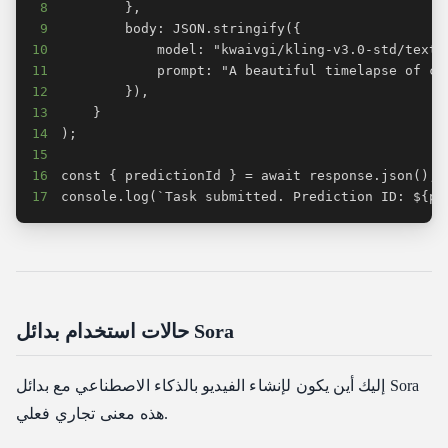
8
9
10
11
12
13
14
15
16
17
console.log(`Task submitted. Prediction ID: ${pr
حالات استخدام بدائل Sora
إليك أين يكون لإنشاء الفيديو بالذكاء الاصطناعي مع بدائل Sora
هذه معنى تجاري فعلي.