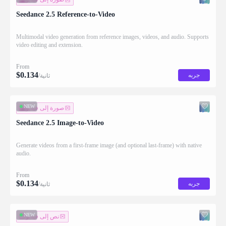
Seedance 2.5 Reference-to-Video
Multimodal video generation from reference images, videos, and audio. Supports
video editing and extension.
From
$
0.134
جربه
/ثانية
NEW
صورة إلى فيديو
Seedance 2.5 Image-to-Video
Generate videos from a first-frame image (and optional last-frame) with native
audio.
From
$
0.134
جربه
/ثانية
NEW
نص إلى فيديو