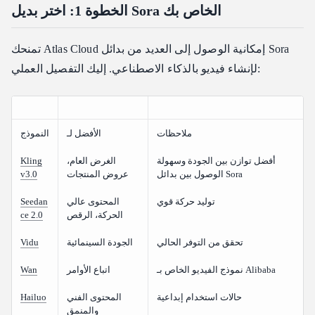
الخطوة 1: اختر بديل Sora الخاص بك
تمنحك Atlas Cloud إمكانية الوصول إلى العديد من بدائل Sora
لإنشاء فيديو بالذكاء الاصطناعي. إليك التفصيل العملي:
ملاحظات
الأفضل لـ
النموذج
أفضل توازن بين الجودة وسهولة
الغرض العام،
Kling
الوصول بين بدائل Sora
عروض المنتجات
v3.0
توليد حركة قوي
المحتوى عالي
Seedan
الحركة، الرقص
ce 2.0
تحقق من التوفر الحالي
الجودة السينمائية
Vidu
نموذج الفيديو الخاص بـ Alibaba
اتباع الأوامر
Wan
حالات استخدام إبداعية
المحتوى الفني
Hailuo
والمنمق