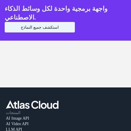
واجهة برمجية واحدة لكل وسائط الذكاء
الاصطناعي.
استكشف جميع النماذج
المنتجات
AI Image API
AI Video API
LLM API