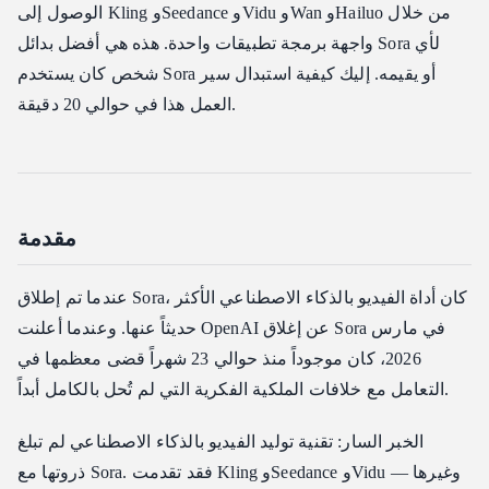
الوصول إلى Kling وSeedance وVidu وWan وHailuo من خلال
الخطوة 2: إنشاء الفيديو من النص
واجهة برمجة تطبيقات واحدة. هذه هي أفضل بدائل Sora لأي
الخطوة 3: إنشاء الفيديو من الصورة
شخص كان يستخدم Sora أو يقيمه. إليك كيفية استبدال سير
الخطوة 4: التحقق من حالة الإنشاء
العمل هذا في حوالي 20 دقيقة.
الخطوة 5: مثال Node.js / TypeScript
حالات استخدام بدائل Sora
1. عروض منتجات التجارة الإلكترونية
مقدمة
2. تنويعات الإعلانات التسويقية
3. محتوى وسائل التواصل الاجتماعي على نطاق واسع
عندما تم إطلاق Sora، كان أداة الفيديو بالذكاء الاصطناعي الأكثر
4. التدريب والتأهيل
حديثاً عنها. وعندما أعلنت OpenAI عن إغلاق Sora في مارس
استكشاف الأخطاء وإصلاحها
2026، كان موجوداً منذ حوالي 23 شهراً قضى معظمها في
التسعير
التعامل مع خلافات الملكية الفكرية التي لم تُحل بالكامل أبداً.
ملخص
الخبر السار: تقنية توليد الفيديو بالذكاء الاصطناعي لم تبلغ
ذروتها مع Sora. فقد تقدمت Kling وSeedance وVidu وغيرها —