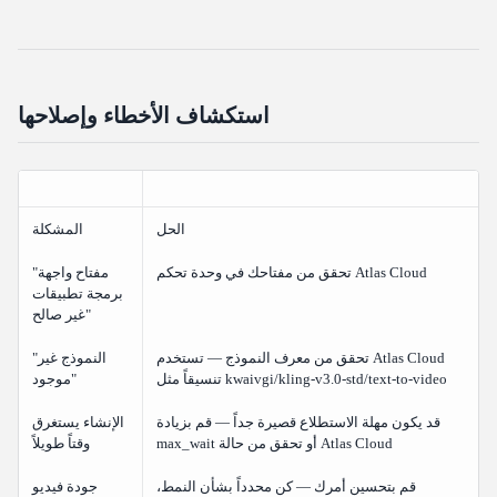
استكشاف الأخطاء وإصلاحها
الحل
المشكلة
تحقق من مفتاحك في وحدة تحكم Atlas Cloud
"مفتاح واجهة
برمجة تطبيقات
غير صالح"
تحقق من معرف النموذج — تستخدم Atlas Cloud
"النموذج غير
تنسيقاً مثل kwaivgi/kling-v3.0-std/text-to-video
موجود"
قد يكون مهلة الاستطلاع قصيرة جداً — قم بزيادة
الإنشاء يستغرق
max_wait أو تحقق من حالة Atlas Cloud
وقتاً طويلاً
قم بتحسين أمرك — كن محدداً بشأن النمط،
جودة فيديو