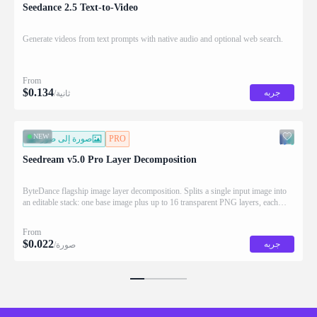
Seedance 2.5 Text-to-Video
Generate videos from text prompts with native audio and optional web search.
From
$
0.134
جربه
/ثانية
NEW
PRO
صورة إلى صورة
Seedream v5.0 Pro Layer Decomposition
ByteDance flagship image layer decomposition. Splits a single input image into
an editable stack: one base image plus up to 16 transparent PNG layers, each
returned with stacking order (z_index), bounding box coordinates, name, and
description for downstream drag/scale/recompose editing.
From
$
0.022
جربه
/صورة