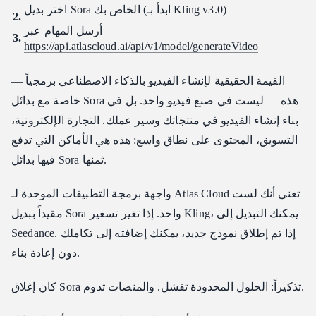
اختر بديل Sora الخاص بك (ابدأ بـ Kling v3.0)
أرسل المهام عبر
https://api.atlascloud.ai/api/v1/model/generateVideo
القيمة الحقيقية لإنشاء الفيديو بالذكاء الاصطناعي برمجياً —
خاصة مع بدائل Sora هذه — ليست في صنع فيديو واحد. بل في
بناء إنشاء الفيديو في منتجاتك وسير عملك. التجارة الإلكترونية،
التسويق، المحتوى على نطاق واسع: هذه هي الأماكن التي تدفع
فيها بدائل Sora ثمنها.
واجهة برمجة التطبيقات الموحدة لـ Atlas Cloud تعني أنك لست
مقيداً ببديل Sora واحد. إذا تغير تسعير Kling، يمكنك التبديل إلى
Seedance. إذا تم إطلاق نموذج جديد، يمكنك إضافته إلى تكاملك
دون إعادة بناء.
كان إغلاق Sora تذكيراً: الحلول المحدودة تفشل. والمنصات تدوم.