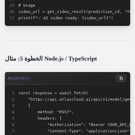
25
26
27
print(f"✅ AI video ready: {video_url}")
الخطوة 5: مثال Node.js / TypeScript
PLAINTEXT
1
2
3
4
5
6
7