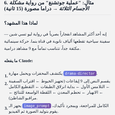
6. مثال: "عملية جوتشنغ" من رواية
مشكلة
الأجسام الثلاثة
→ دراما مصورة (15 ثانية)
لماذا هذا المشهد؟
إنه أحد أكثر المشاهد انفجاراً بصرياً في رواية ليو تسي شين —
سفينة سياحية تقطعها ألياف نانوية في قناة بنما. حركة سينمائية
مكثفة جداً، تتناسب تماماً مع 9 مشاهد درامية.
ما يفعله Claude:
.
يكتشف المحفزات ويحمل مهارة
drama-director
يقسم النص إلى 9 إيقاعات (تجهيز الخيوط ← اقتراب السفينة
← التلامس الأول ← بداية انزلاق الطبقات ← التقطيع الكامل
← الانهيار ← تحطم المعدن ← اللقطة الواسعة للنتائج ←
مراقبو الشاطئ).
الكامل للمراجعة، وبمجرد تأكيدك،
يجهز الـ
image_prompt
يقوم بتوليد الصورة ثم الفيديو.