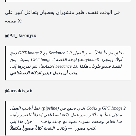
7. الأسئلة الشائعة
في الوقت نفسه، ظهر منشوران يحظيان بتفاعل كبير على
منصة X:
@AI_Jasonyu:
دمج GPT-Image 2 مع Seedance 2.0 يخلق مزيجاً قاتلاً. سير العمل
بسيط: ينتج GPT-Image 2 لوحة القصة (storyboard) أولاً؛ وبمجرد
اعتمادها، يتم تمريرها إلى Seedance 2.0 لتنفيذ فيديو طويل.
هكذا
يجب أن يعمل فيديو الذكاء الاصطناعي.
@arrakis_ai:
خط أنابيب العمل (pipeline) الذي يجمع بين Codex و GPT Image 2
مذهل حقاً. إنه أكثر سير عمل ذكاء اصطناعي إحداثاً للتغيير رأيته
هذا العام. وضعت مسودة نصية مع جملة واحدة — "حول هذا إلى
.
كتاب مصور" — وكانت النتيجة
كتاباً مصوراً مكتملاً