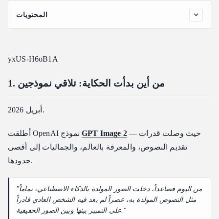
المحتويات
1. من أين بدأت الحكاية: تلاقي نموذجين
2. Atlas Cloud تدعم الآن GPT Image 2: مفتاح واحد يربط
الطرفين
yxUS-H6oB1A
3. أفضل نموذج صور GPT Image 2 + أفضل نموذج فيديو
Seedance 2.0
1. من أين بدأت الحكاية: تلاقي نموذجين
4. drama-director: رسالة واحدة، خط عمل متكامل
أبريل 2026.
ما عليك فعله
5. التثبيت في 3 دقائق
— حيث وصلت قدرات
GPT Image 2
أطلقت OpenAI نموذج
الخطوة 1 — احصل على مفتاح API
تقديم النصوص، والمعرفة بالعالم، والجماليات إلى أقصى
الخطوة 2 — تثبيت مهارة drama-director
حدودها.
الخطوة 3 — اختبار تجريبي
6. مثال: "عملية جوتشنغ" من رواية&#x20;مشكلة الأجسام
"من اليوم فصاعداً، دخلت الصور المولدة بالذكاء الاصطناعي، تماماً
الثلاثة&#x20;→ دراما مصورة (15 ثانية)
مثل النصوص المولدة به، عصراً لم يعد فيه الشخص العادي قادراً
على التمييز بينها وبين الصور الحقيقية."
لماذا هذا المشهد؟