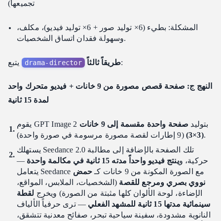
تجميعها)
المشكلة: بطيء (6× توليد صور + 6× توليد فيديو)، مكلف،
وسهولة فقدان اتساق الشخصيات.
:
طريقاً ثالثاً
يتبع
drama-director
النهج ج: صفحة قصص مصورة من 9 خانات + فيديو متحرك واحد
لمدة 15 ثانية
يقوم GPT Image 2 بتوليد
صفحة واحدة مقسمة إلى 9 خانات
(9 إطارات لقصة مصورة مرسومة في صورة واحدة).
(3×3)
يستهلك Seedance 2.0 تلك الصفحة بالإضافة إلى مطالبة
حركية، و
ينتج فيديو واحداً مدته 15 ثانية في مكالمة واحدة
—
يتعامل Seedance مع الصورة المكونة من 9 خانات كـ
حمض
نووي بصري ومرجع للقصة
(الشخصيات، الملابس، المواقع،
الإضاءة، لوحة الألوان كلها مثبتة من الصورة) ويخرج
لقطة
سينمائية مدتها 15 ثانية للمشهد الفعلي
— ترى حرفياً الألياف
النانوية مشدودة، سفينة سياحية تبحر، صفائح معدنية تتشقق،