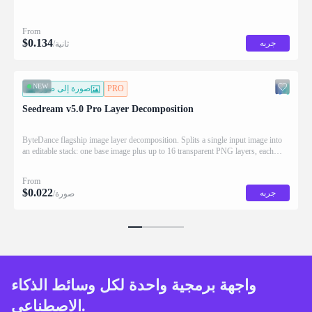
From
$
0.134
جربه
/ثانية
NEW
PRO
صورة إلى صورة
Seedream v5.0 Pro Layer Decomposition
ByteDance flagship image layer decomposition. Splits a single input image into
an editable stack: one base image plus up to 16 transparent PNG layers, each
returned with stacking order (z_index), bounding box coordinates, name, and
description for downstream drag/scale/recompose editing.
From
$
0.022
جربه
/صورة
واجهة برمجية واحدة لكل وسائط الذكاء
الاصطناعي.