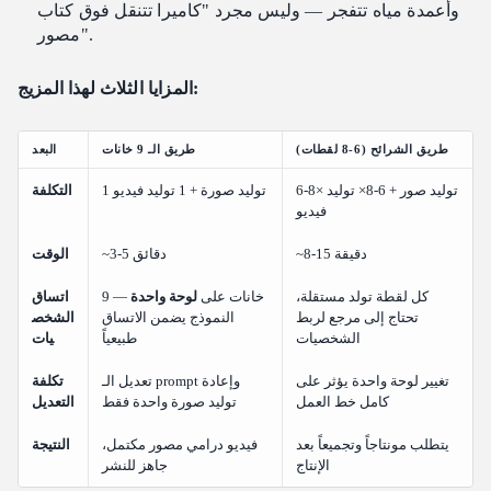
وأعمدة مياه تتفجر — وليس مجرد "كاميرا تتنقل فوق كتاب
مصور".
المزايا الثلاث لهذا المزيج:
طريق الشرائح (6-8 لقطات)
طريق الـ 9 خانات
البعد
6-8× توليد صور + 6-8× توليد
1 توليد صورة + 1 توليد فيديو
التكلفة
فيديو
~8-15 دقيقة
~3-5 دقائق
الوقت
كل لقطة تولد مستقلة،
9 خانات على
لوحة واحدة
—
اتساق
تحتاج إلى مرجع لربط
النموذج يضمن الاتساق
الشخص
الشخصيات
طبيعياً
يات
تغيير لوحة واحدة يؤثر على
تعديل الـ prompt وإعادة
تكلفة
كامل خط العمل
توليد صورة واحدة فقط
التعديل
يتطلب مونتاجاً وتجميعاً بعد
فيديو درامي مصور مكتمل،
النتيجة
الإنتاج
جاهز للنشر