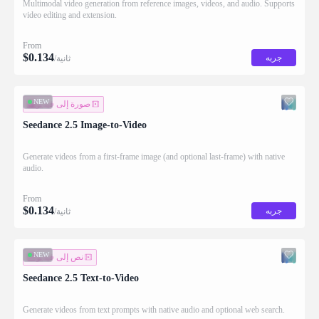
Multimodal video generation from reference images, videos, and audio. Supports
video editing and extension.
From
$
0.134
جربه
/ثانية
NEW
صورة إلى فيديو
Seedance 2.5 Image-to-Video
Generate videos from a first-frame image (and optional last-frame) with native
audio.
From
$
0.134
جربه
/ثانية
NEW
نص إلى فيديو
Seedance 2.5 Text-to-Video
Generate videos from text prompts with native audio and optional web search.