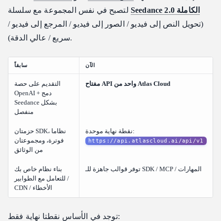
Seedance 2.0 الكاملة
لتصبح في نفس المجموعة مع سلسلة
(تحويل النص إلى فيديو / الصور إلى فيديو / المرجع إلى فيديو /
سريع / عالي الدقة).
الآن
سابقاً
مفتاح API واحد من Atlas Cloud
التقديم على حصة
OpenAI + دمج
Seedance بشكل
منفصل
نقطة نهاية موحدة:
حزمتان SDK، نظاما
فوترة، ومجموعتان
https://api.atlascloud.ai/api/v1
من الوثائق
توفر قوالب جاهزة للـ SDK / MCP / المهارات
بناء نظام خاص بك
للتعامل مع الطوابير /
CDN / الأخطاء
توجد في الأساس نقطتا نهاية فقط: