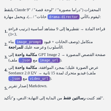
يلتقط Claude المحفزات ("دراما مصورة" / "لوحة قصة" / "9
ليقوم بالآتي:
خانات" / ...)، ويحمل مهارة
drama-director
قراءة المادة → تقطيرها إلى 9 مشاهد أساسية (ترتيب قراءة
3×3).
متكامل (وصف الخانات + قيود
بناء
image_prompt
.
الأسلوب) وعرضه عليك
للمراجعة
مكالمة واحدة
إلى GPT Image 2 → صفحة القصص المصورة
).
مع
(ملف
.json
image_url
عرض الصورة عليك؛ بمجرد الموافقة،
مكالمة واحدة
إلى
Seedance 2.0 I2V → فيديو متحرك لمدة 15 ثانية (ملف
).
مع
.json
video_url
إصدار تقرير Markdown.
من البداية إلى النهاية: النص، و"تأكيد".
لقد كتبت
رسالتين فقط