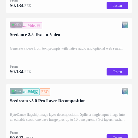
From
$
0.134
Testen
/SEK
NEW
Text-zu-Video
Seedance 2.5 Text-to-Video
Generate videos from text prompts with native audio and optional web search.
From
$
0.134
Testen
/SEK
NEW
Bild-zu-Bild
PRO
Seedream v5.0 Pro Layer Decomposition
ByteDance flagship image layer decomposition. Splits a single input image into
an editable stack: one base image plus up to 16 transparent PNG layers, each
returned with stacking order (z_index), bounding box coordinates, name, and
description for downstream drag/scale/recompose editing.
From
$
0.022