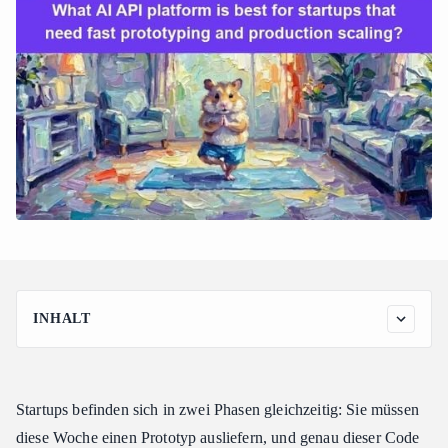
INHALT
Warum Re-Platforming die echte „Startup-Steuer“ ist
Was „Vom Prototyp zur Produktion auf einer Plattform“
erfordert
Startups befinden sich in zwei Phasen gleichzeitig: Sie müssen
Das Modell-Ökosystem, das ein Startup wirklich braucht
diese Woche einen Prototyp ausliefern, und genau dieser Code