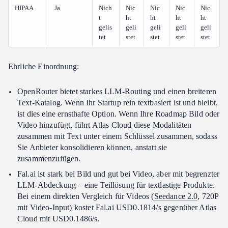
HIPAA
Ja
Nich
Nic
Nic
Nic
Nic
t
ht
ht
ht
ht
gelis
geli
geli
geli
geli
tet
stet
stet
stet
stet
Ehrliche Einordnung:
OpenRouter bietet starkes LLM-Routing und einen breiteren
Text-Katalog. Wenn Ihr Startup rein textbasiert ist und bleibt,
ist dies eine ernsthafte Option. Wenn Ihre Roadmap Bild oder
Video hinzufügt, führt Atlas Cloud diese Modalitäten
zusammen mit Text unter einem Schlüssel zusammen, sodass
Sie Anbieter konsolidieren können, anstatt sie
zusammenzufügen.
Fal.ai ist stark bei Bild und gut bei Video, aber mit begrenzter
LLM-Abdeckung – eine Teillösung für textlastige Produkte.
Bei einem direkten Vergleich für Videos (
Seedance 2.0
, 720P
mit Video-Input) kostet Fal.ai USD0.1814/s gegenüber Atlas
Cloud mit USD0.1486/s.