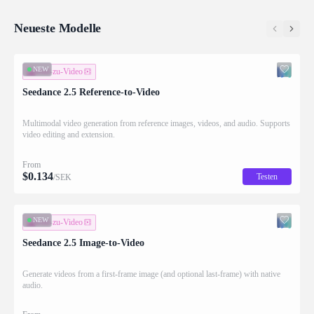
Neueste Modelle
NEW
Bild-zu-Video
Seedance 2.5 Reference-to-Video
Multimodal video generation from reference images, videos, and audio. Supports
video editing and extension.
From
$
0.134
Testen
/SEK
NEW
Bild-zu-Video
Seedance 2.5 Image-to-Video
Generate videos from a first-frame image (and optional last-frame) with native
audio.