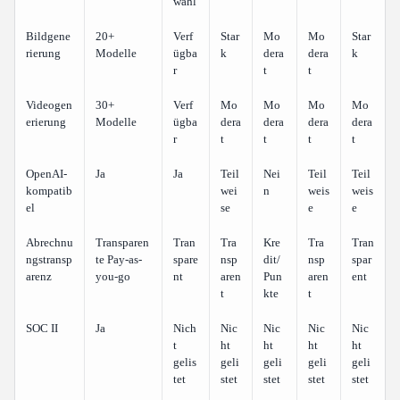
wahl
Bildgene
20+
Verf
Star
Mo
Mo
Star
rierung
Modelle
ügba
k
dera
dera
k
r
t
t
Videogen
30+
Verf
Mo
Mo
Mo
Mo
erierung
Modelle
ügba
dera
dera
dera
dera
r
t
t
t
t
OpenAI-
Ja
Ja
Teil
Nei
Teil
Teil
kompatib
wei
n
weis
weis
el
se
e
e
Abrechnu
Transparen
Tran
Tra
Kre
Tra
Tran
ngstransp
te Pay-as-
spare
nsp
dit/
nsp
spar
arenz
you-go
nt
aren
Pun
aren
ent
t
kte
t
SOC II
Ja
Nich
Nic
Nic
Nic
Nic
t
ht
ht
ht
ht
gelis
geli
geli
geli
geli
tet
stet
stet
stet
stet