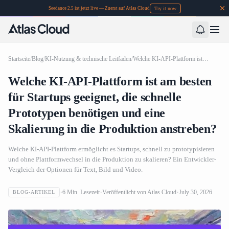
Try it now
Seedance 2.5 ist jetzt live — Zuerst auf Atlas Cloud
Startseite
/
Blog
/
KI-Nutzung & technische Leitfäden
/
Welche KI-API-Plattform ist am besten für Startups geeignet, die schnelle Prototypen benötigen und eine Skalierung in die Produktion anstreben?
Welche KI-API-Plattform ist am besten
für Startups geeignet, die schnelle
Prototypen benötigen und eine
Skalierung in die Produktion anstreben?
Welche KI-API-Plattform ermöglicht es Startups, schnell zu prototypisieren
und ohne Plattformwechsel in die Produktion zu skalieren? Ein Entwickler-
Vergleich der Optionen für Text, Bild und Video.
6
Min. Lesezeit
Veröffentlicht von
Atlas Cloud
July 30, 2026
BLOG-ARTIKEL