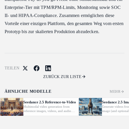
Enterprise-Tier mit TPM/RPM-Limits, Monitoring sowie SOC
II- und HIPAA-Compliance. Zusammen ermöglichen diese
Vorteile einer einzigen Plattform, den gesamten Weg vom ersten
Prototyp bis zur skalierten Produktion abzudecken.
TEILEN
ZURÜCK ZUR LISTE
ÄHNLICHE MODELLE
MEHR
Seedance 2.5 Reference-to-Video
Seedance 2.5 Im
Multimodal video generation from
Generate videos fro
reference images, videos, and audio.
image (and optional
Supports video editing and extension.
with native audio.