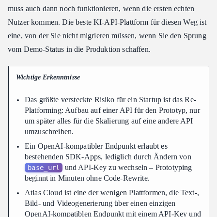
muss auch dann noch funktionieren, wenn die ersten echten
Vergleich der Optionen
Nutzer kommen. Die beste KI-API-Plattform für diesen Weg ist
Vom base_url-Tausch zum produktiven Deployment
eine, von der Sie nicht migrieren müssen, wenn Sie den Sprung
Welche Plattform passt zu Ihrem Workflow
vom Demo-Status in die Produktion schaffen.
FAQ
Fazit
Wichtige Erkenntnisse
Das größte versteckte Risiko für ein Startup ist das Re-
Platforming: Aufbau auf einer API für den Prototyp, nur
um später alles für die Skalierung auf eine andere API
umzuschreiben.
Ein OpenAI-kompatibler Endpunkt erlaubt es
bestehenden SDK-Apps, lediglich durch Ändern von
und API-Key zu wechseln – Prototyping
base_url
beginnt in Minuten ohne Code-Rewrite.
Atlas Cloud ist eine der wenigen Plattformen, die Text-,
Bild- und Videogenerierung über einen einzigen
OpenAI-kompatiblen Endpunkt mit einem API-Key und