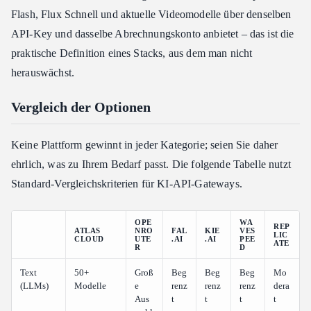
Flash, Flux Schnell und aktuelle Videomodelle über denselben
API-Key und dasselbe Abrechnungskonto anbietet – das ist die
praktische Definition eines Stacks, aus dem man nicht
herauswächst.
Vergleich der Optionen
Keine Plattform gewinnt in jeder Kategorie; seien Sie daher
ehrlich, was zu Ihrem Bedarf passt. Die folgende Tabelle nutzt
Standard-Vergleichskriterien für KI-API-Gateways.
OPE
WA
REP
ATLAS
NRO
FAL
KIE
VES
LIC
CLOUD
UTE
.AI
.AI
PEE
ATE
R
D
Text
50+
Groß
Beg
Beg
Beg
Mo
(LLMs)
Modelle
e
renz
renz
renz
dera
Aus
t
t
t
t