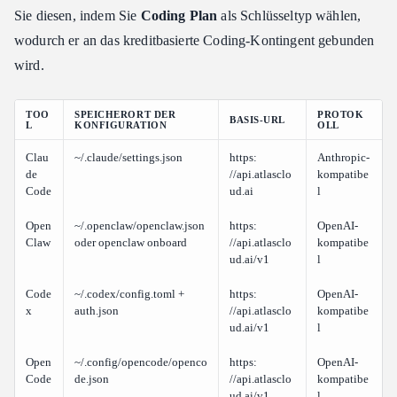
Sie diesen, indem Sie
Coding Plan
als Schlüsseltyp wählen,
wodurch er an das kreditbasierte Coding-Kontingent gebunden
wird.
TOO
SPEICHERORT DER
PROTOK
BASIS-URL
L
KONFIGURATION
OLL
Clau
~/.claude/settings.json
https:​
Anthropic-
de
//api.atlasclo
kompatibe
Code
ud.ai
l
Open
~/.openclaw/openclaw.json
https:​
OpenAI-
Claw
oder openclaw onboard
//api.atlasclo
kompatibe
ud.ai/v1
l
Code
~/.codex/config.toml +
https:​
OpenAI-
x
auth.json
//api.atlasclo
kompatibe
ud.ai/v1
l
Open
~/.config/opencode/openco
https:​
OpenAI-
Code
de.json
//api.atlasclo
kompatibe
ud.ai/v1
l