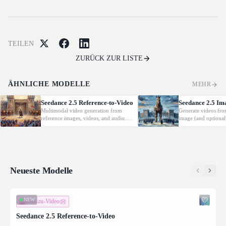
TEILEN
ZURÜCK ZUR LISTE
ÄHNLICHE MODELLE
MEHR
Seedance 2.5 Reference-to-Video
Seedance 2.5 Im
Multimodal video generation from
Generate videos fro
reference images, videos, and audio.
image (and optional
Supports video editing and extension.
with native audio.
Neueste Modelle
NEW
Bild-zu-Video
Seedance 2.5 Reference-to-Video