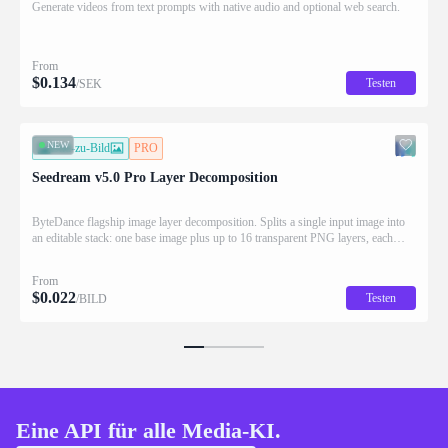
Generate videos from text prompts with native audio and optional web search.
From
$
0.134
Testen
/SEK
NEW
Bild-zu-Bild
PRO
Seedream v5.0 Pro Layer Decomposition
ByteDance flagship image layer decomposition. Splits a single input image into
an editable stack: one base image plus up to 16 transparent PNG layers, each
returned with stacking order (z_index), bounding box coordinates, name, and
description for downstream drag/scale/recompose editing.
From
$
0.022
Testen
/BILD
Eine API für alle Media-KI.