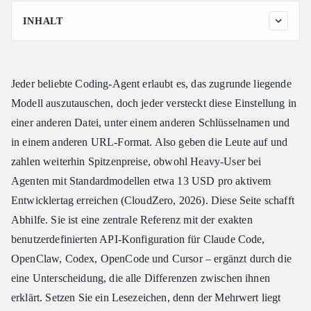
INHALT
Warum sich ein Coding-Agent Custom-API-Cheatsheet bezahlt
macht
Wie ein Coding-Agent Custom-API-Cheatsheet funktioniert
Jeder beliebte Coding-Agent erlaubt es, das zugrunde liegende
Das Coding-Agent Custom-API-Cheatsheet, Tool für Tool
Modell auszutauschen, doch jeder versteckt diese Einstellung in
Claude Code
einer anderen Datei, unter einem anderen Schlüsselnamen und
in einem anderen URL-Format. Also geben die Leute auf und
OpenClaw
zahlen weiterhin Spitzenpreise, obwohl Heavy-User bei
Codex
Agenten mit Standardmodellen etwa 13 USD pro aktivem
OpenCode und Cursor
Entwicklertag erreichen (CloudZero, 2026). Diese Seite schafft
Die Wahl des Modells: Die andere Hälfte des Cheatsheets
Abhilfe. Sie ist eine zentrale Referenz mit der exakten
Ein API-Schlüssel für alle Coding-Agenten
benutzerdefinierten API-Konfiguration für Claude Code,
Coding-Agent Custom-API-Cheatsheet: Häufige Fehler
OpenClaw, Codex, OpenCode und Cursor – ergänzt durch die
FAQ: Coding-Agent Custom-API-Cheatsheet
eine Unterscheidung, die alle Differenzen zwischen ihnen
Muss ich meine Tools wechseln, um dieses Cheatsheet zu
erklärt. Setzen Sie ein Lesezeichen, denn der Mehrwert liegt
nutzen?