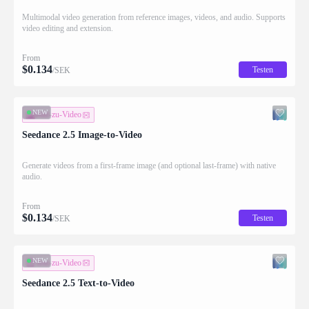
Multimodal video generation from reference images, videos, and audio. Supports
video editing and extension.
From
$
0.134
Testen
/SEK
NEW
Bild-zu-Video
Seedance 2.5 Image-to-Video
Generate videos from a first-frame image (and optional last-frame) with native
audio.
From
$
0.134
Testen
/SEK
NEW
Text-zu-Video
Seedance 2.5 Text-to-Video