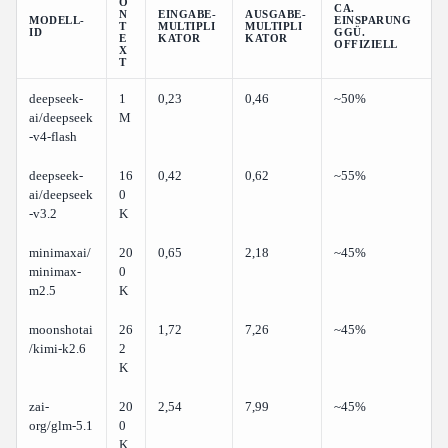
O
CA.
N
EINGABE-
AUSGABE-
MODELL-
EINSPARUNG
T
MULTIPLI
MULTIPLI
ID
GGÜ.
E
KATOR
KATOR
OFFIZIELL
X
T
deepseek-
1
0,23
0,46
~50%
ai/deepseek
M
-v4-flash
deepseek-
16
0,42
0,62
~55%
ai/deepseek
0
-v3.2
K
minimaxai/
20
0,65
2,18
~45%
minimax-
0
m2.5
K
moonshotai
26
1,72
7,26
~45%
/kimi-k2.6
2
K
zai-
20
2,54
7,99
~45%
org/glm-5.1
0
K