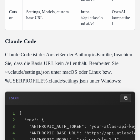
Curs
Settings, Models, custom
https:​
OpenAI-
or
base URL
//api.atlasclo
kompatibe
ud.ai/v1
l
Claude Code
Claude Code ist der Ausreißer der Anthropic-Familie; beachten
Sie, dass die Basis-URL kein /v1 enthält. Bearbeiten Sie
~/.claude/settings.json unter macOS oder Linux bzw.
%USERPROFILE%.claude\settings.json unter Windows:
JSON
1
2
3
4
5