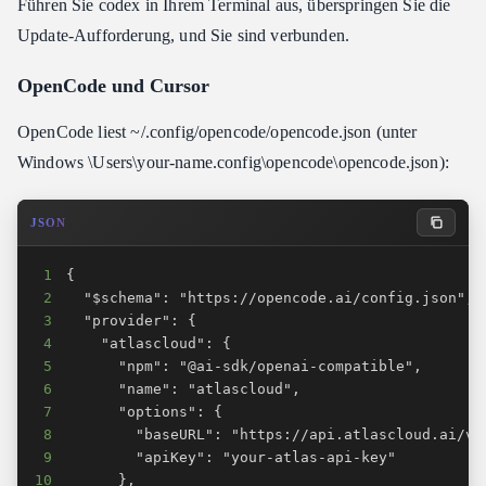
Führen Sie codex in Ihrem Terminal aus, überspringen Sie die
Update-Aufforderung, und Sie sind verbunden.
OpenCode und Cursor
OpenCode liest ~/.config/opencode/opencode.json (unter
Windows \Users\your-name.config\opencode\opencode.json):
JSON
1
2
3
4
5
6
7
8
9
10