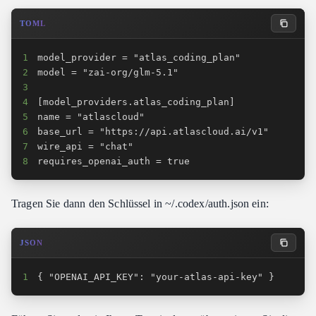
TOML
1
2
3
4
5
6
7
8
requires_openai_auth = true
Tragen Sie dann den Schlüssel in ~/.codex/auth.json ein:
JSON
1
{ "OPENAI_API_KEY": "your-atlas-api-key" }