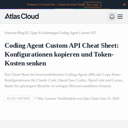
Try it now
Seedance 2.5 ist jetzt live — Zuerst auf Atlas Cloud
Startseite
/
Blog
/
KI-Tipps & Anleitungen
/
Coding Agent Custom API Cheat Sheet: Konfigurationen kopieren und Token-Kosten senken
Coding Agent Custom API Cheat Sheet:
Konfigurationen kopieren und Token-
Kosten senken
Ein Cheat-Sheet für benutzerdefinierte Coding-Agent-APIs mit Copy-Paste-
Konfigurationen für Claude Code, OpenClaw, Codex, OpenCode und Cursor,
damit Sie günstigere Modelle in wenigen Minuten ausführen können.
Coding Agent Custom API Cheat Sheet: Konfigurationen
7
Min. Lesezeit
Veröffentlicht von
Atlas Cloud
June 25, 2026
BLOG-ARTIKEL
kopieren und Token-Kosten senken