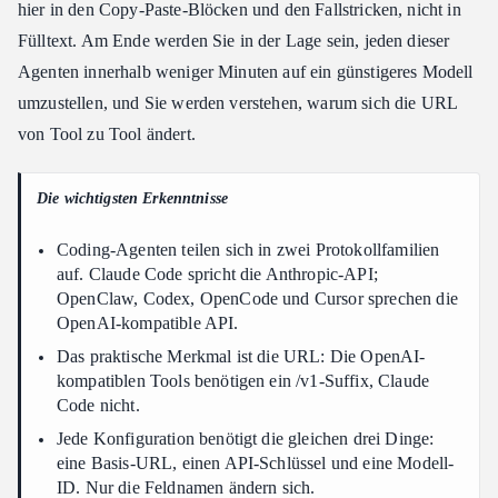
hier in den Copy-Paste-Blöcken und den Fallstricken, nicht in
Warum ändert sich die Basis-URL im Cheatsheet je nach Tool?
Fülltext. Am Ende werden Sie in der Lage sein, jeden dieser
Wie viel kann ein Coding-Agent Custom-API-Cheatsheet
Agenten innerhalb weniger Minuten auf ein günstigeres Modell
sparen?
umzustellen, und Sie werden verstehen, warum sich die URL
Welches Modell sollte ich als Erstes aus dem Cheatsheet wählen?
von Tool zu Tool ändert.
Ist die Einrichtung mit dem Cheatsheet reversibel?
Fazit
Die wichtigsten Erkenntnisse
Coding-Agenten teilen sich in zwei Protokollfamilien
auf. Claude Code spricht die Anthropic-API;
OpenClaw, Codex, OpenCode und Cursor sprechen die
OpenAI-kompatible API.
Das praktische Merkmal ist die URL: Die OpenAI-
kompatiblen Tools benötigen ein /v1-Suffix, Claude
Code nicht.
Jede Konfiguration benötigt die gleichen drei Dinge:
eine Basis-URL, einen API-Schlüssel und eine Modell-
ID. Nur die Feldnamen ändern sich.