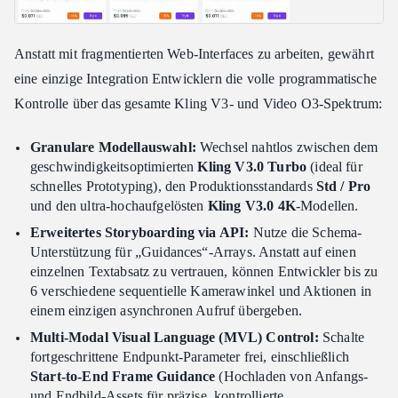
Anstatt mit fragmentierten Web-Interfaces zu arbeiten, gewährt
eine einzige Integration Entwicklern die volle programmatische
Kontrolle über das gesamte Kling V3- und Video O3-Spektrum:
Granulare Modellauswahl:
Wechsel nahtlos zwischen dem
geschwindigkeitsoptimierten
Kling V3.0 Turbo
(ideal für
schnelles Prototyping), den Produktionsstandards
Std / Pro
und den ultra-hochaufgelösten
Kling V3.0 4K
-Modellen.
Erweitertes Storyboarding via API:
Nutze die Schema-
Unterstützung für „Guidances“-Arrays. Anstatt auf einen
einzelnen Textabsatz zu vertrauen, können Entwickler bis zu
6 verschiedene sequentielle Kamerawinkel und Aktionen in
einem einzigen asynchronen Aufruf übergeben.
Multi-Modal Visual Language (MVL) Control:
Schalte
fortgeschrittene Endpunkt-Parameter frei, einschließlich
Start-to-End Frame Guidance
(Hochladen von Anfangs-
und Endbild-Assets für präzise, kontrollierte