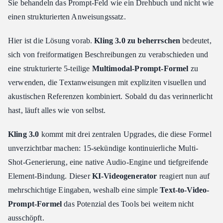
Sie behandeln das Prompt-Feld wie ein Drehbuch und nicht wie
Custom Multi-Shot
einen strukturierten Anweisungssatz.
Sequenz-Limits & Kamera-Beats
Hier ist die Lösung vorab.
Kling 3.0 zu beherrschen
bedeutet,
Masterclass: Elemente 3.0 für makellose Konsistenz
sich von freiformatigen Beschreibungen zu verabschieden und
Wie das All-in-One Referenzsystem funktioniert
eine strukturierte 5-teilige
Multimodal-Prompt-Formel
zu
Der Bild-zu-Video-Prompt-Fehler, den die meisten machen
verwenden, die Textanweisungen mit expliziten visuellen und
Video-Steuerung mit bilingualem Audio und Text-
akustischen Referenzen kombiniert. Sobald du das verinnerlicht
Einblendungen
hast, läuft alles wie von selbst.
Wie native Audio-Ausgabe in Multi-Charakter-Szenen
funktioniert
Kling 3.0
kommt mit drei zentralen Upgrades, die diese Formel
Text-Lettering-Fähigkeiten für Schilder und Titelkarten
unverzichtbar machen: 15-sekündige kontinuierliche Multi-
Kling AI Preismodelle: Kostenlose Credits vs. Profi-Produktion
Shot-Generierung, eine native Audio-Engine und tiefgreifende
Ist Kling AI kostenlos?
Element-Bindung. Dieser
KI-Videogenerator
reagiert nun auf
Kostenaufstellung für Kling 3.0
mehrschichtige Eingaben, weshalb eine simple
Text-to-Video-
Bezahlte Abonnement-Tarife
Prompt-Formel
das Potenzial des Tools bei weitem nicht
Starte noch heute mit deinem Multimodal-Prompt-Stack
ausschöpft.