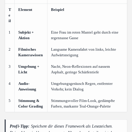
T
Element
Beispiel
e
il
1
Subjekt +
Eine Frau im roten Mantel geht durch eine
Aktion
regennasse Gasse
2
Filmisches
Langsame Kamerafahrt von links, leichte
Kamerawissen
Aufwärtsneigung
3
Umgebung +
Nacht, Neon-Reflexionen auf nassem
Licht
Asphalt, geringe Schärfentiefe
4
Audio-
Umgebungsgeräusch Regen, entfernter
Anweisung
Verkehr, kein Dialog
5
Stimmung &
Stimmungsvoller Film-Look, gedämpfte
Color Grading
Farben, markante Teal-Orange-Palette
Profi-Tipp:
Speichere dir dieses Framework als Lesezeichen.