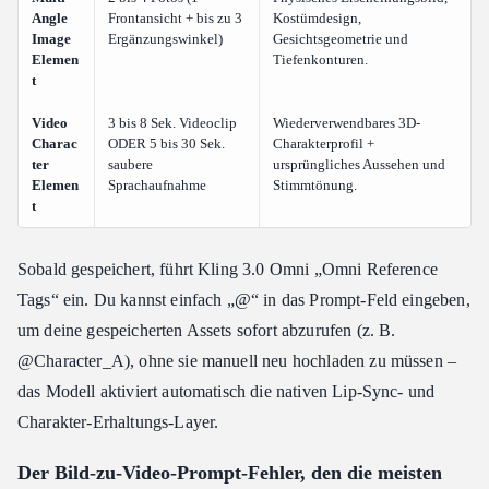
Angle
Frontansicht + bis zu 3
Kostümdesign,
Image
Ergänzungswinkel)
Gesichtsgeometrie und
Elemen
Tiefenkonturen.
t
Video
3 bis 8 Sek. Videoclip
Wiederverwendbares 3D-
Charac
ODER 5 bis 30 Sek.
Charakterprofil +
ter
saubere
ursprüngliches Aussehen und
Elemen
Sprachaufnahme
Stimmtönung.
t
Sobald gespeichert, führt Kling 3.0 Omni „Omni Reference
Tags“ ein. Du kannst einfach „@“ in das Prompt-Feld eingeben,
um deine gespeicherten Assets sofort abzurufen (z. B.
@Character_A), ohne sie manuell neu hochladen zu müssen –
das Modell aktiviert automatisch die nativen Lip-Sync- und
Charakter-Erhaltungs-Layer.
Der Bild-zu-Video-Prompt-Fehler, den die meisten