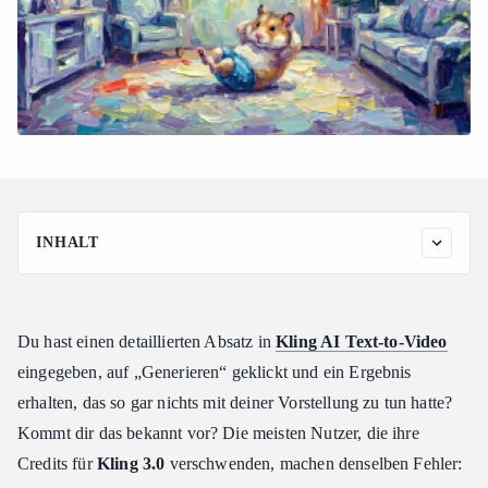
INHALT
Die einheitliche 5-Teile-Formel für High-Motion Kling AI
Text-to-Video
Optimierung von Kling AI Text-to-Video Prompts: Limits &
Du hast einen detaillierten Absatz in
Kling AI Text-to-Video
Negative Settings
eingegeben, auf „Generieren“ geklickt und ein Ergebnis
Zeichenlimits für maximale Stabilität
erhalten, das so gar nichts mit deiner Vorstellung zu tun hatte?
Nutzung von Negative Prompts als Qualitätsfilter
Kommt dir das bekannt vor? Die meisten Nutzer, die ihre
Multi-Shot-Narrative und der KI-Regisseur-Workflow
Credits für
Kling 3.0
verschwenden, machen denselben Fehler:
Zwei Modi, eine Generierung