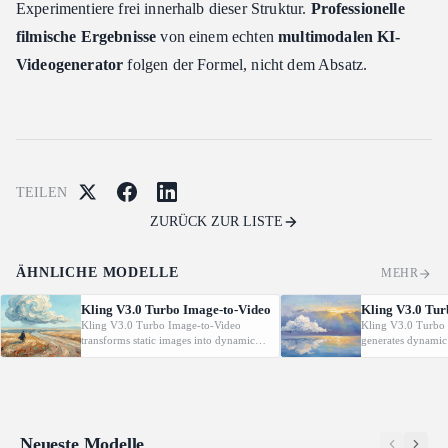
Experimentiere frei innerhalb dieser Struktur.
Professionelle
filmische Ergebnisse
von einem echten
multimodalen KI-
Videogenerator
folgen der Formel, nicht dem Absatz.
TEILEN
ZURÜCK ZUR LISTE
ÄHNLICHE MODELLE
MEHR
Kling V3.0 Turbo Image-to-Video
Kling V3.0 Tur
Kling V3.0 Turbo Image-to-Video
Kling V3.0 Turbo 
transforms static images into dynamic
generates dynamic
cinematic videos using MVL technology.
from text prompt
Supports first/last frame control and
technology. Support
audio generation.
control and audio 
Neueste Modelle