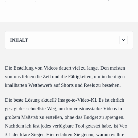
Social Media Marketing & YouTube Shorts ist
INHALT
Vergleich der KI-Videogenerierungsmodelle (2026) mit
Sternebewertung
Veo 3.1 vs. andere Image-to-Video-KI: Ein tieferer Blick auf
Die Erstellung von Videos dauert viel zu lange. Den meisten
die Vorteile
von uns fehlen die Zeit und die Fähigkeiten, um im heutigen
Video-Realismus & Qualität
knallharten Wettbewerb auf Shorts und Reels zu bestehen.
Bewegungs- und Kamerasprachen-Fähigkeiten
Batch-Generierung
Die beste Lösung aktuell? Image-to-Video-KI. Es ist ehrlich
Inhaltliche Konsistenz
gesagt der schnellste Weg, um konversionsstarke Videos in
großem Maßstab zu erstellen, ohne das Budget zu sprengen.
Warum Social-Media-Marketer Veo 3.1 brauchen
Nachdem ich fast jedes verfügbare Tool getestet habe, ist Veo
E-Commerce-Marketing: Content-Output kann nicht mit Ad-
Spend mithalten
3.1 der klare Sieger. Hier erfahren Sie genau, warum es Ihre