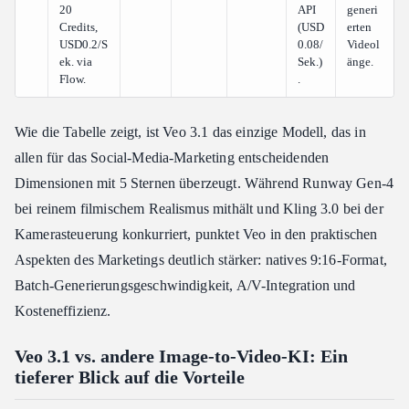
20
API
generi
Credits,
(USD
erten
USD0.2/S
0.08/
Videol
ek. via
Sek.)
änge.
Flow.
.
Wie die Tabelle zeigt, ist Veo 3.1 das einzige Modell, das in
allen für das Social-Media-Marketing entscheidenden
Dimensionen mit 5 Sternen überzeugt. Während Runway Gen-4
bei reinem filmischem Realismus mithält und Kling 3.0 bei der
Kamerasteuerung konkurriert, punktet Veo in den praktischen
Aspekten des Marketings deutlich stärker: natives 9:16-Format,
Batch-Generierungsgeschwindigkeit, A/V-Integration und
Kosteneffizienz.
Veo 3.1 vs. andere Image-to-Video-KI: Ein
tieferer Blick auf die Vorteile