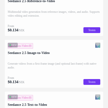
Seedance 2.5 Reference-to-Video
Multimodal video generation from reference images, videos, and audio. Supports
video editing and extension.
From
$
0.134
Testen
/SEK
NEW
Bild-zu-Video
Seedance 2.5 Image-to-Video
Generate videos from a first-frame image (and optional last-frame) with native
audio.
From
$
0.134
Testen
/SEK
NEW
Text-zu-Video
Seedance 2.5 Text-to-Video