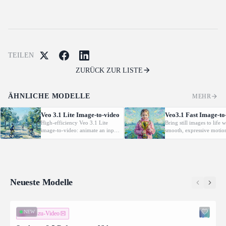
TEILEN
ZURÜCK ZUR LISTE
ÄHNLICHE MODELLE
MEHR
Veo 3.1 Lite Image-to-video
Veo3.1 Fast Image-to
High-efficiency Veo 3.1 Lite
Bring still images to life w
image-to-video: animate an input
smooth, expressive motio
image into video with
3.1 Image-to-Video trans
synchronized audio. Cost-
photos or keyframes into
effective for scalable workflows;
cinematic video sequences
supports 720p/1080p and
realistic continuity and s
common aspect ratios. Does not
support 4K outputs or Extension.
Neueste Modelle
NEW
Bild-zu-Video