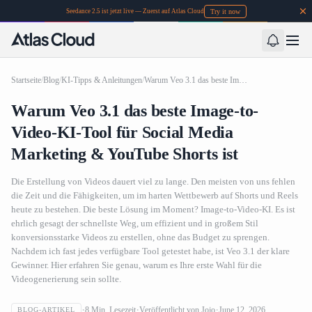
Try it now
Seedance 2.5 ist jetzt live — Zuerst auf Atlas Cloud
Startseite
/
Blog
/
KI-Tipps & Anleitungen
/
Warum Veo 3.1 das beste Image-to-Video-KI-Tool für Social Media Marketing & YouTube Shorts ist
Warum Veo 3.1 das beste Image-to-
Video-KI-Tool für Social Media
Marketing & YouTube Shorts ist
Die Erstellung von Videos dauert viel zu lange. Den meisten von uns fehlen
die Zeit und die Fähigkeiten, um im harten Wettbewerb auf Shorts und Reels
heute zu bestehen. Die beste Lösung im Moment? Image-to-Video-KI. Es ist
ehrlich gesagt der schnellste Weg, um effizient und in großem Stil
konversionsstarke Videos zu erstellen, ohne das Budget zu sprengen.
Nachdem ich fast jedes verfügbare Tool getestet habe, ist Veo 3.1 der klare
Gewinner. Hier erfahren Sie genau, warum es Ihre erste Wahl für die
Videogenerierung sein sollte.
Warum Veo 3.1 das beste Image-to-Video-KI-Tool für
8
Min. Lesezeit
Veröffentlicht von
Jojo
June 12, 2026
BLOG-ARTIKEL