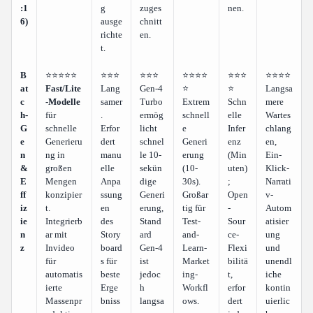
:1
g
zuges
nen.
6)
ausge
chnitt
richte
en.
t.
B
⭐⭐⭐⭐⭐
⭐⭐⭐
⭐⭐⭐
⭐⭐⭐⭐
⭐⭐⭐
⭐⭐⭐⭐
at
Fast/Lite
Lang
Gen-4
⭐
⭐
Langsa
c
-Modelle
samer
Turbo
Extrem
Schn
mere
h-
für
.
ermög
schnell
elle
Wartes
G
schnelle
Erfor
licht
e
Infer
chlang
e
Generieru
dert
schnel
Generi
enz
en,
n
ng in
manu
le 10-
erung
(Min
Ein-
&
großen
elle
sekün
(10-
uten)
Klick-
E
Mengen
Anpa
dige
30s).
;
Narrati
ff
konzipier
ssung
Generi
Großar
Open
v-
iz
t.
en
erung,
tig für
-
Autom
ie
Integrierb
des
Stand
Test-
Sour
atisier
n
ar mit
Story
ard
and-
ce-
ung
z
Invideo
board
Gen-4
Learn-
Flexi
und
für
s für
ist
Market
bilitä
unendl
automatis
beste
jedoc
ing-
t,
iche
ierte
Erge
h
Workfl
erfor
kontin
Massenpr
bniss
langsa
ows.
dert
uierlic