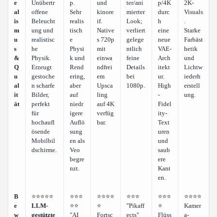
e
Unübertr
p.
und
ter/ani
p/4K
2K-
al
offene
Sehr
kinore
mierter
durc
Visuals
is
Beleucht
realis
if.
Look;
h
.
m
ung und
tisch
Native
verliert
eine
Starke
u
realistisc
e
s 720p
gelege
neue
Farbäst
s
he
Physi
mit
ntlich
VAE-
hetik
&
Physik.
k und
einwa
feine
Arch
und
Q
Erzeugt
Rend
ndfrei
Details
itekt
Lichtw
u
gestoche
ering,
em
bei
ur.
iederh
al
n scharfe
aber
Upsca
1080p.
High
erstell
it
Bilder,
auf
ling
-
ung.
ät
perfekt
niedr
auf 4K
Fidel
für
igere
verfüg
ity-
hochaufl
Auflö
bar.
Text
ösende
sung
uren
Mobilbil
en als
und
dschirme.
Veo
saub
begre
ere
nzt.
Kant
en.
B
⭐⭐⭐⭐⭐
⭐⭐⭐
⭐⭐⭐⭐
⭐⭐⭐
⭐⭐⭐
⭐⭐⭐⭐
e
LLM-
⭐⭐
⭐
"Pikaff
⭐
Kamer
w
gestützte
"AI
Fortsc
ects"
Flüss
a-