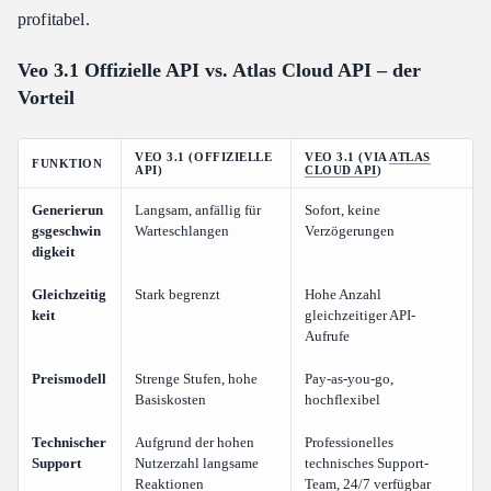
profitabel.
Veo 3.1 Offizielle API vs. Atlas Cloud API – der
Vorteil
VEO 3.1 (OFFIZIELLE
VEO 3.1 (VIA
ATLAS
FUNKTION
API)
CLOUD API
)
Generierun
Langsam, anfällig für
Sofort, keine
gsgeschwin
Warteschlangen
Verzögerungen
digkeit
Gleichzeitig
Stark begrenzt
Hohe Anzahl
keit
gleichzeitiger API-
Aufrufe
Preismodell
Strenge Stufen, hohe
Pay-as-you-go,
Basiskosten
hochflexibel
Technischer
Aufgrund der hohen
Professionelles
Support
Nutzerzahl langsame
technisches Support-
Reaktionen
Team, 24/7 verfügbar