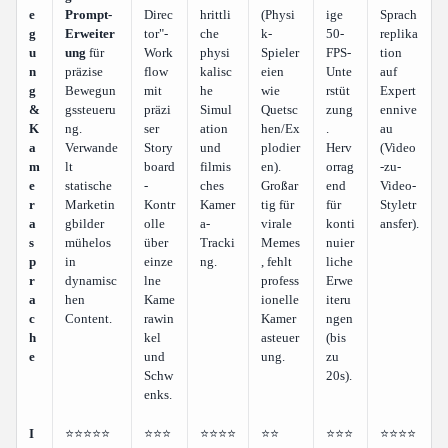
e
Prompt-
Direc
hrittli
(Physi
ige
Sprach
g
Erweiter
tor"-
che
k-
50-
replika
u
ung
für
Work
physi
Spieler
FPS-
tion
n
präzise
flow
kalisc
eien
Unte
auf
g
Bewegun
mit
he
wie
rstüt
Expert
&
gssteueru
präzi
Simul
Quetsc
zung
ennive
K
ng.
ser
ation
hen/Ex
.
au
a
Verwande
Story
und
plodier
Herv
(Video
m
lt
board
filmis
en).
orrag
-zu-
e
statische
-
ches
Großar
end
Video-
r
Marketin
Kontr
Kamer
tig für
für
Styletr
a
gbilder
olle
a-
virale
konti
ansfer).
s
mühelos
über
Tracki
Memes
nuier
p
in
einze
ng.
, fehlt
liche
r
dynamisc
lne
profess
Erwe
a
hen
Kame
ionelle
iteru
c
Content.
rawin
Kamer
ngen
h
kel
asteuer
(bis
e
und
ung.
zu
Schw
20s).
enks.
I
⭐⭐⭐⭐⭐
⭐⭐⭐
⭐⭐⭐⭐
⭐⭐
⭐⭐⭐
⭐⭐⭐⭐