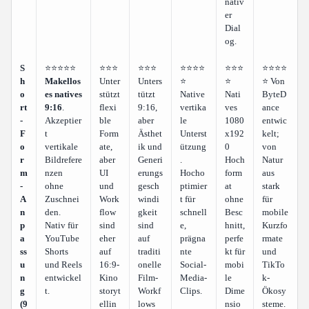
nativ
er
Dial
og.
S
⭐⭐⭐⭐⭐
⭐⭐⭐
⭐⭐⭐
⭐⭐⭐⭐
⭐⭐⭐
⭐⭐⭐⭐
h
Makellos
Unter
Unters
⭐
⭐
⭐ Von
o
es natives
stützt
tützt
Native
Nati
ByteD
rt
9:16
.
flexi
9:16,
vertika
ves
ance
-
Akzeptier
ble
aber
le
1080
entwic
F
t
Form
Ästhet
Unterst
x192
kelt;
o
vertikale
ate,
ik und
ützung
0
von
r
Bildrefere
aber
Generi
.
Hoch
Natur
m
nzen
UI
erungs
Hocho
form
aus
-
ohne
und
gesch
ptimier
at
stark
A
Zuschnei
Work
windi
t für
ohne
für
n
den.
flow
gkeit
schnell
Besc
mobile
p
Nativ für
sind
sind
e,
hnitt,
Kurzfo
a
YouTube
eher
auf
prägna
perfe
rmate
ss
Shorts
auf
traditi
nte
kt für
und
u
und Reels
16:9-
onelle
Social-
mobi
TikTo
n
entwickel
Kino
Film-
Media-
le
k-
g
t.
storyt
Workf
Clips.
Dime
Ökosy
(9
ellin
lows
nsio
steme.