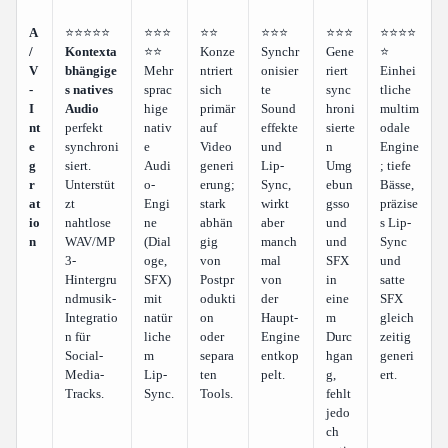
A
⭐⭐⭐⭐⭐
⭐⭐⭐
⭐⭐
⭐⭐⭐
⭐⭐⭐
⭐⭐⭐⭐
/
Kontexta
⭐⭐
Konze
Synchr
Gene
⭐
V
bhängige
Mehr
ntriert
onisier
riert
Einhei
-
s natives
sprac
sich
te
sync
tliche
I
Audio
hige
primär
Sound
hroni
multim
nt
perfekt
nativ
auf
effekte
sierte
odale
e
synchroni
e
Video
und
n
Engine
g
siert.
Audi
generi
Lip-
Umg
; tiefe
r
Unterstüt
o-
erung;
Sync,
ebun
Bässe,
at
zt
Engi
stark
wirkt
gsso
präzise
io
nahtlose
ne
abhän
aber
und
s Lip-
n
WAV/MP
(Dial
gig
manch
und
Sync
3-
oge,
von
mal
SFX
und
Hintergru
SFX)
Postpr
von
in
satte
ndmusik-
mit
odukti
der
eine
SFX
Integratio
natür
on
Haupt-
m
gleich
n für
liche
oder
Engine
Durc
zeitig
Social-
m
separa
entkop
hgan
generi
Media-
Lip-
ten
pelt.
g,
ert.
Tracks.
Sync.
Tools.
fehlt
jedo
ch