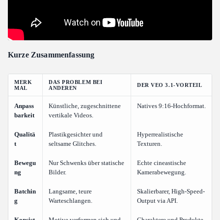
Kurze Zusammenfassung
MERK
DAS PROBLEM BEI
DER VEO 3.1-VORTEIL
MAL
ANDEREN
Anpass
Künstliche, zugeschnittene
Natives 9:16-Hochformat.
barkeit
vertikale Videos.
Qualitä
Plastikgesichter und
Hyperrealistische
t
seltsame Glitches.
Texturen.
Bewegu
Nur Schwenks über statische
Echte cineastische
ng
Bilder.
Kamerabewegung.
Batchin
Langsame, teure
Skalierbarer, High-Speed-
g
Warteschlangen.
Output via API.
Konsist
Motive verformen sich und
Charaktere und Produkte