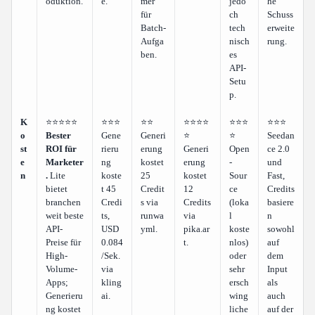
oduktion.
e.
mer
jedo
he
für
ch
Schuss
Batch-
tech
erweite
Aufga
nisch
rung.
ben.
es
API-
Setu
p.
K
⭐⭐⭐⭐⭐
⭐⭐⭐
⭐⭐
⭐⭐⭐⭐
⭐⭐⭐
⭐⭐⭐
o
Bester
Gene
Generi
⭐
⭐
Seedan
st
ROI für
rieru
erung
Generi
Open
ce 2.0
e
Marketer
ng
kostet
erung
-
und
n
.
Lite
koste
25
kostet
Sour
Fast,
bietet
t 45
Credit
12
ce
Credits
branchen
Credi
s via
Credits
(loka
basiere
weit beste
ts,
runwa
via
l
n
API-
USD
yml.
pika.ar
koste
sowohl
Preise für
0.084
t.
nlos)
auf
High-
/Sek.
oder
dem
Volume-
via
sehr
Input
Apps;
kling
ersch
als
Generieru
ai.
wing
auch
ng kostet
liche
auf der