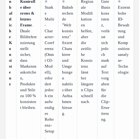
n
Kontroll
⭐
⭐
Region
Gute
⭐
h
e über
Stark
Bahnb
ale
Basis
Extrem
al
erstes &
e
rechen
Modifi
kons
hohe
tl
letztes
Multi
de
kation
isten
ID-
ic
Frame
.
-
"Welt
en
z,
Bewah
h
Duale
Char
konsis
helfen,
verlä
rung
e
Bildrefere
acter-
tenz"
aber
sst
und
K
nzierung
Coref
fixiert
die
sich
Komp
o
stellt
erenz
Chara
zeitlic
jedo
osition
n
sicher,
(Omn
ktere
he
ch
sanaly
si
dass
i O3-
und
Konsis
stark
se-
st
Markenm
Mod
Umge
tenz
auf
Techn
e
askottche
ell),
bunge
lässt
Text
ologie.
n
n,
erfor
n
bei
vorg
z
Produkte
dert
nahtlo
längere
aben
und Stile
jedoc
s über
n Clips
für
zu 100 %
h ein
Aufna
schnell
die
konsisten
aufw
hmen
nach.
Clip-
t bleiben.
endig
hinwe
Erwe
es
g.
iteru
Refer
ng.
enz-
Setup
.