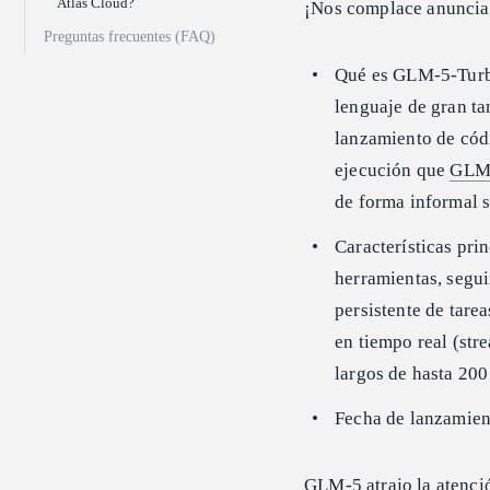
Atlas Cloud?
¡Nos complace anuncia
Preguntas frecuentes (FAQ)
Qué es GLM-5-Turbo
lenguaje de gran t
lanzamiento de cód
ejecución que
GLM
de forma informal 
Características pri
herramientas, segui
persistente de tare
en tiempo real (str
largos de hasta 200
Fecha de lanzamien
GLM-5
atrajo la atenc