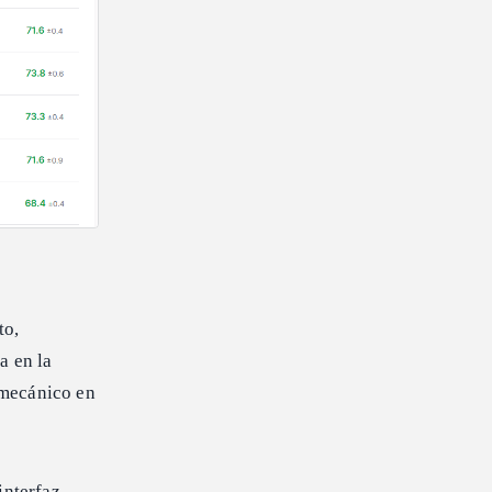
to,
a en la
 mecánico en
interfaz