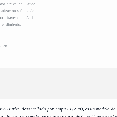
tos a nivel de Claude
tización y flujos de
 a través de la API
 rendimiento.
 2026
-5-Turbo, desarrollado por Zhipu AI (Z.ai), es un modelo de
ran tamaño diseñado para casos de uso de OpenClaw y es el 