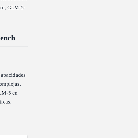
esor, GLM-5-
Bench
capacidades
complejas.
GLM-5 en
ticas.