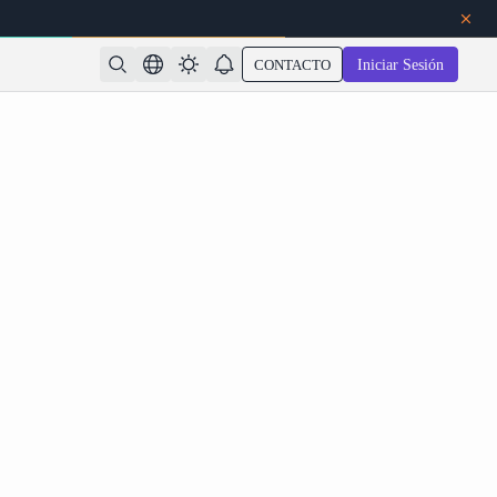
CONTACTO
Iniciar Sesión
de LLM GLM-5-Turbo: Características, fecha de
miento y cómo usarlo en Atlas Cloud