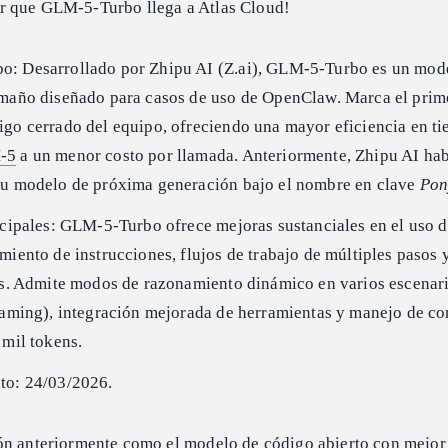
r que GLM-5-Turbo llega a Atlas Cloud!
: Desarrollado por Zhipu AI (Z.ai), GLM-5-Turbo es un mod
amaño diseñado para casos de uso de OpenClaw. Marca el prim
igo cerrado del equipo, ofreciendo una mayor eficiencia en t
-5
a un menor costo por llamada. Anteriormente, Zhipu AI ha
su modelo de próxima generación bajo el nombre en clave
Pon
ncipales: GLM-5-Turbo ofrece mejoras sustanciales en el uso 
miento de instrucciones, flujos de trabajo de múltiples pasos 
as. Admite modos de razonamiento dinámico en varios escenari
eaming), integración mejorada de herramientas y manejo de co
 mil tokens.
to: 24/03/2026.
ión anteriormente como el modelo de código abierto con mejor