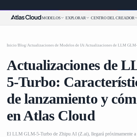
MODELOS
EXPLORAR
CENTRO DEL CREADOR
Inicio
/
Blog
/
Actualizaciones de Modelos de IA
/
Actualizaciones de
5-Turbo: Característi
de lanzamiento y cóm
en Atlas Cloud
El LLM GLM-5-Turbo de Zhipu AI (Z.ai), llegará próximamente a