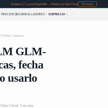
Seedance 2.5 ya está disponible — Primero en Atlas Cloud
Try it now
PRECIOS
DESARROLLADORES
EMPRESAS
Actualizaciones 
Actualizaciones de LLM GLM-5-Turbo: Características, fecha de lanzamiento y cómo usarlo en Atlas Cloud
lanza
 LLM GLM-
cas, fecha
o usarlo
 Atlas Cloud. Con una