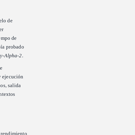
elo de
er
iempo de
bía probado
y-Alpha-2
.
de
y ejecución
os, salida
ntextos
 rendimiento