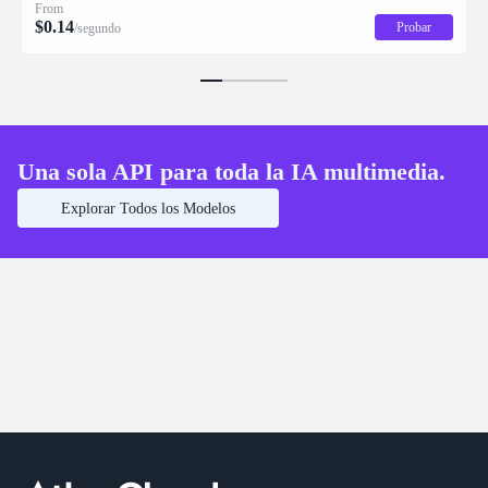
From
$
0.14
Probar
/segundo
Una sola API para toda la IA multimedia.
Explorar Todos los Modelos