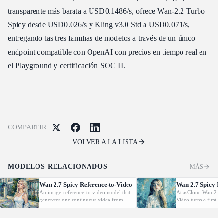
transparente más barata a USD0.1486/s, ofrece Wan-2.2 Turbo
Spicy desde USD0.026/s y Kling v3.0 Std a USD0.071/s,
entregando las tres familias de modelos a través de un único
endpoint compatible con OpenAI con precios en tiempo real en
el Playground y certificación SOC II.
COMPARTIR
VOLVER A LA LISTA
MODELOS RELACIONADOS
MÁS
Wan 2.7 Spicy Reference-to-Video
Wan 2.7 Spicy 
An image-reference-to-video model that
AtlasCloud Wan 2.
generates one continuous video from
Video turns a firs
one to four reference images with precise
short cinematic mo
subject binding and prompt control.
temporal detail an