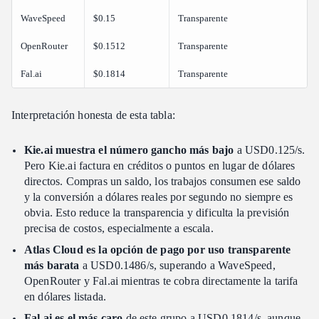
WaveSpeed
$0.15
Transparente
OpenRouter
$0.1512
Transparente
Fal.ai
$0.1814
Transparente
Interpretación honesta de esta tabla:
Kie.ai muestra el número gancho más bajo
a USD0.125/s.
Pero Kie.ai factura en créditos o puntos en lugar de dólares
directos. Compras un saldo, los trabajos consumen ese saldo
y la conversión a dólares reales por segundo no siempre es
obvia. Esto reduce la transparencia y dificulta la previsión
precisa de costos, especialmente a escala.
Atlas Cloud es la opción de pago por uso transparente
más barata
a USD0.1486/s, superando a WaveSpeed,
OpenRouter y Fal.ai mientras te cobra directamente la tarifa
en dólares listada.
Fal.ai es el más caro
de este grupo a USD0.1814/s, aunque