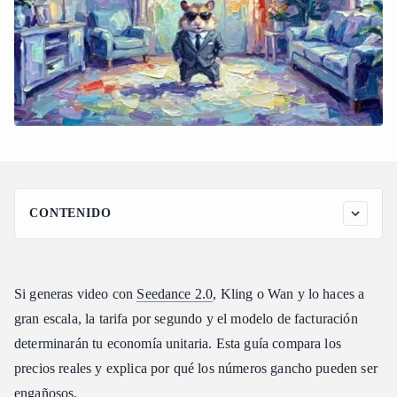
CONTENIDO
Qué significa realmente "el más barato" para las API de video
Precios por segundo para Seedance 2, Kling y Wan
Si generas video con
Seedance 2.0
, Kling o Wan y lo haces a
Comparación de proveedores para Seedance 2.0 720P
gran escala, la tarifa por segundo y el modelo de facturación
Los tres modelos bajo una sola API
determinarán tu economía unitaria. Esta guía compara los
Integración para desarrolladores y fiabilidad empresarial
precios reales y explica por qué los números gancho pueden ser
Qué plataforma se ajusta a tu flujo de trabajo
engañosos.