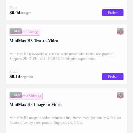
From
$
0.04
Probar
/imagen
NEW
Texto a Video
MiniMax H3 Text-to-Video
MiniMax H3 text-to-video: generate a cinematic video from a text prompt.
Supports 2K, 5-15s., and 16:9/9:16/1:1/adaptive aspect ratios.
From
$
0.14
Probar
/segundo
NEW
Imagen a Video
MiniMax H3 Image-to-Video
MiniMax H3 image-to-video: animate a first-frame image (optionally with a last
frame) driven by a text prompt. Supports 2K, 5-15s.