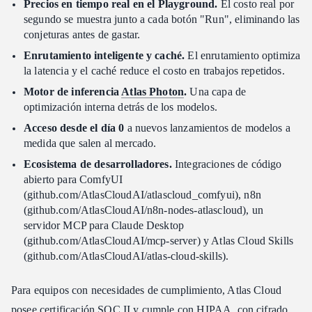
Precios en tiempo real en el Playground.
El costo real por
segundo se muestra junto a cada botón "Run", eliminando las
conjeturas antes de gastar.
Enrutamiento inteligente y caché.
El enrutamiento optimiza
la latencia y el caché reduce el costo en trabajos repetidos.
Motor de inferencia
Atlas Photon
.
Una capa de
optimización interna detrás de los modelos.
Acceso desde el día 0
a nuevos lanzamientos de modelos a
medida que salen al mercado.
Ecosistema de desarrolladores.
Integraciones de código
abierto para ComfyUI
(github.com/AtlasCloudAI/atlascloud_comfyui), n8n
(github.com/AtlasCloudAI/n8n-nodes-atlascloud), un
servidor MCP para Claude Desktop
(github.com/AtlasCloudAI/mcp-server) y Atlas Cloud Skills
(github.com/AtlasCloudAI/atlas-cloud-skills).
Para equipos con necesidades de cumplimiento, Atlas Cloud
posee certificación SOC II y cumple con HIPAA, con cifrado