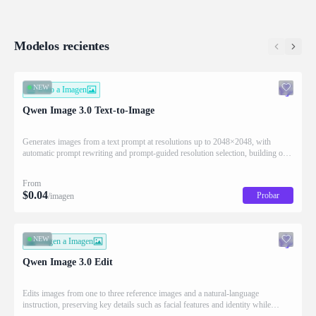
Supports image references only;
character moveme
reference video and audio are not
accepted.
Modelos recientes
NEW
Texto a Imagen
Qwen Image 3.0 Text-to-Image
Generates images from a text prompt at resolutions up to 2048×2048, with
automatic prompt rewriting and prompt-guided resolution selection, building on
Qwen strength in complex text rendering and precise prompt adherence
From
$
0.04
Probar
/imagen
NEW
Imagen a Imagen
Qwen Image 3.0 Edit
Edits images from one to three reference images and a natural-language
instruction, preserving key details such as facial features and identity while
applying the requested changes