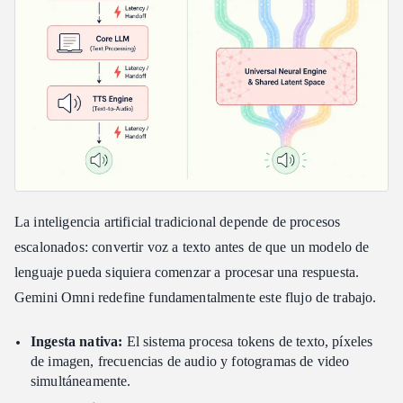
Lograr una implementación multimodal escalable
Restricciones computacionales y optimización de hardware para
la inferencia de IA global
La sobrecarga de la tokenización multimodal
Aceleración de cargas de trabajo mediante escalado de clústeres
TPU
Una API unificada para la generación de video de producción
Conclusión: Preparación para el futuro de la inteligencia de
máquinas unificada
La inteligencia artificial tradicional depende de procesos
escalonados: convertir voz a texto antes de que un modelo de
lenguaje pueda siquiera comenzar a procesar una respuesta.
Gemini Omni redefine fundamentalmente este flujo de trabajo.
Ingesta nativa:
El sistema procesa tokens de texto, píxeles
de imagen, frecuencias de audio y fotogramas de video
simultáneamente.