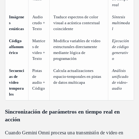
real
Imágene
Audio
Traduce espectros de color
Síntesis
s
crudo +
visual a acústica contextual
multimoda
estáticas
Texto
coincidente
l
Código
Matrice
Modifica variables de video
Ejecución
alfanum
s de
estructurales directamente
de código
érico
video +
mediante lógica de
generativ
Texto
programación
o
Secuenci
Pistas
Calcula actualizaciones
Análisis
as de
de
espacio-temporales en pistas
unificado
video
audio +
de datos multicapa
de video-
tempora
Código
audio
les
Sincronización de parámetros en tiempo real en
acción
Cuando Gemini Omni procesa una transmisión de video en