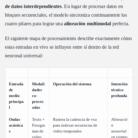
de datos interdependientes
. En lugar de procesar datos en
bloques secuenciales, el modelo sincroniza continuamente los
cuatro pilares para lograr una
alineación multimodal
perfecta.
El siguiente mapa de procesamiento describe exactamente cómo
estas entradas en vivo se influyen entre sí dentro de la red
neuronal universal:
Entrada
Modali
Operación del sistema
Intención
de
dades
técnica
medio
co-
profunda
principa
proces
l
adas
Ondas
Texto +
Rastrea la cadencia de voz
Alineació
acústica
Fotogra
para indexar secuencias de
n
s
mas de
video temporales
sensorial
video
en tiempo