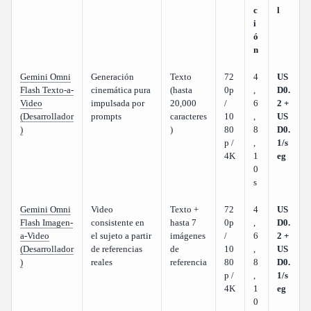
c
l
i
ó
n
Gemini Omni
Generación
Texto
72
4
US
Flash Texto-a-
cinemática pura
(hasta
0p
,
D0.
Video
impulsada por
20,000
/
6
2 +
(Desarrollador
prompts
caracteres
10
,
US
)
)
80
8
D0.
p /
,
1/s
4K
1
eg
0
s
Gemini Omni
Video
Texto +
72
4
US
Flash Imagen-
consistente en
hasta 7
0p
,
D0.
a-Video
el sujeto a partir
imágenes
/
6
2 +
(Desarrollador
de referencias
de
10
,
US
)
reales
referencia
80
8
D0.
p /
,
1/s
4K
1
eg
0