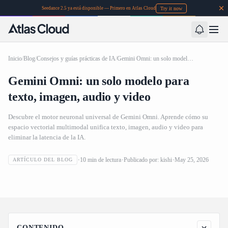
Try it now
Seedance 2.5 ya está disponible — Primero en Atlas Cloud
Inicio
/
Blog
/
Consejos y guías prácticas de IA
/
Gemini Omni: un solo modelo para texto, imagen, audio y video
Gemini Omni: un solo modelo para
texto, imagen, audio y video
Descubre el motor neuronal universal de Gemini Omni. Aprende cómo su
espacio vectorial multimodal unifica texto, imagen, audio y video para
eliminar la latencia de la IA.
Gemini Omni: un solo modelo para texto, imagen, audio y
10
min de lectura
Publicado por:
kishi
May 25, 2026
ARTÍCULO DEL BLOG
video
CONTENIDO