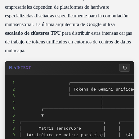
empresariales dependen de plataformas de hardware
especializadas diseñadas específicamente para la computación
multisensorial. La última arquitectura de Google utiliza
escalado de clústeres TPU
para distribuir estas intensas cargas
de trabajo de tokens unificados en entornos de centros de datos
multicapa.
PLAINTEXT
1
2
3
4
5
6
7
8
9