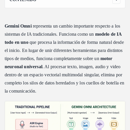
Cómo un modelo procesa cuatro modalidades simultáneamente
La mecánica de la tokenización unificada
Gemini Omni
representa un cambio importante respecto a los
Pesos compartidos y procesamiento nativo de tensores
sistemas de IA tradicionales. Funciona como un
modelo de IA
Los pilares modales básicos: Mapa de procesamiento
multimedia
todo en uno
que procesa la información de forma natural desde
La matriz de interdependencia multimodal
el inicio. En lugar de unir diferentes herramientas para distintos
tipos de medios, funciona completamente sobre un
motor
Sincronización de parámetros en tiempo real en acción
neuronal universal
. Al procesar texto, imagen, audio y video
Eliminación de latencia y desviación de contexto: La ventaja de
los pesos unificados
dentro de un espacio vectorial multimodal singular, elimina por
Lograr una verdadera reducción de la latencia del flujo de
completo los silos de datos heredados y los cuellos de botella en
trabajo
la comunicación.
Optimización de la retención de contexto
Construcción de flujos de trabajo empresariales con sistemas de
IA omnicanal
La arquitectura de API única
Ventajas de la implementación estratégica