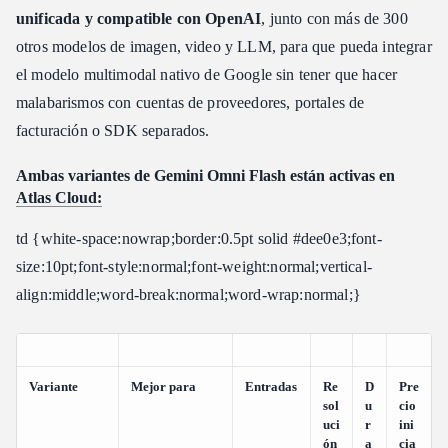
unificada y compatible con OpenAI
, junto con más de 300
otros modelos de imagen, video y LLM, para que pueda integrar
el modelo multimodal nativo de Google sin tener que hacer
malabarismos con cuentas de proveedores, portales de
facturación o SDK separados.
Ambas variantes de Gemini Omni Flash están activas en
Atlas Cloud:
td {white-space:nowrap;border:0.5pt solid #dee0e3;font-
size:10pt;font-style:normal;font-weight:normal;vertical-
align:middle;word-break:normal;word-wrap:normal;}
Variante
Mejor para
Entradas
Re
D
Pre
sol
u
cio
uci
r
ini
ón
a
cia