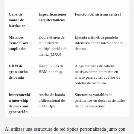
Capa de
Especificaciones
Función del sistema central
motor de
arquitectónicas
hardware
Matrices
Doble el área de
Ejecuta aritmética paralela
TensorCore
la unidad de
intensiva en tensores de video
ampliadas
multiplicación de
densos.
matriz (MXU)
HBM de
Hasta 32 GB de
Aloja matrices de tokens
gran ancho
HBM por chip
masivas completamente en
de banda
silicio para evitar cuellos de
botella de memoria.
Interconexió
Ancho de banda
Sincroniza variables de
n inter-chip
bidireccional de
parámetros en decenas de miles
de próxima
800 GBps
de chips sin retraso.
generación
Al utilizar una estructura de red óptica personalizada junto con