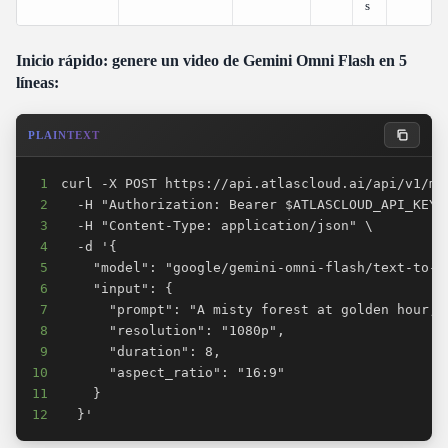
s
Inicio rápido: genere un video de Gemini Omni Flash en 5
líneas:
PLAINTEXT
1
2
3
4
5
6
7
8
9
10
11
12
  }'