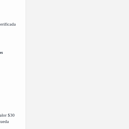
erificada
os
lor $30
queda