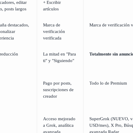
cadores, editar
+ Escribir
s, posts largos
artículos
taña destacados,
Marca de
Marca de verificación v
sonalizar
verificación
eriencia
verificada
 reducción
La mitad en "Para
Totalmente sin anunci
ti" y "Siguiendo"
Pago por posts,
Todo lo de Premium
suscripciones de
creador
Acceso mejorado
SuperGrok (NUEVO, va
a Grok, analítica
USD/mes), X Pro, Bús
avanzada
avanzada Radar