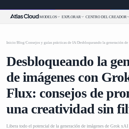
MODELOS
EXPLORAR
CENTRO DEL CREADOR
Inicio
/
Blog
/
Consejos y guías prácticas de IA
/
Desbloqueando la gen
de imágenes con Gro
Flux: consejos de pr
una creatividad sin fil
Libera todo el potencial de la generación de imágenes de Grok xAI