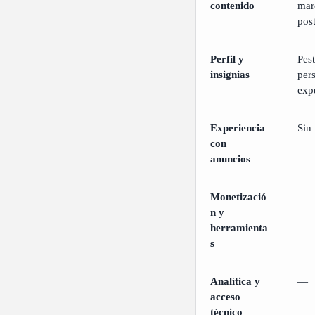
contenido
mar
post
Perfil y
Pes
insignias
per
exp
Experiencia
Sin
con
anuncios
Monetizació
—
n y
herramienta
s
Analítica y
—
acceso
técnico