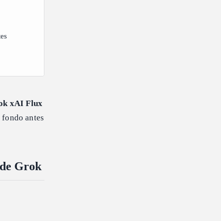
tes
ok xAI Flux
 fondo antes
 de Grok