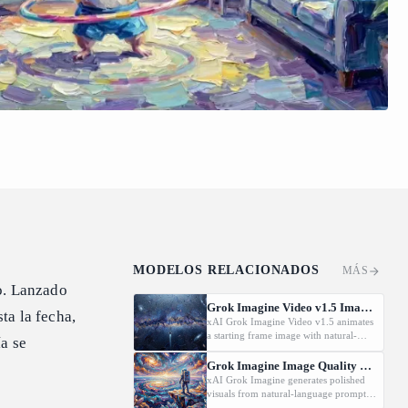
MODELOS RELACIONADOS
MÁS
o. Lanzado
Grok Imagine Video v1.5 Image-to-Video
ta la fecha,
xAI Grok Imagine Video v1.5 animates
a starting frame image with natural-
a se
language motion prompts at
480p/720p/1080P.
Grok Imagine Image Quality Text-to-Image
xAI Grok Imagine generates polished
visuals from natural-language prompts
at 1K or 2K resolution, with 14 aspect