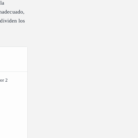
la
 inadecuado,
 dividen los
or 2