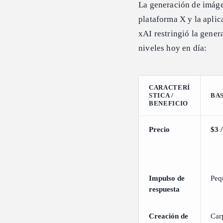
La generación de imáge
plataforma X y la aplic
xAI restringió la gener
niveles hoy en día:
CARACTERÍ
STICA /
BA
BENEFICIO
Precio
$3 
Impulso de
Peq
respuesta
Creación de
Car