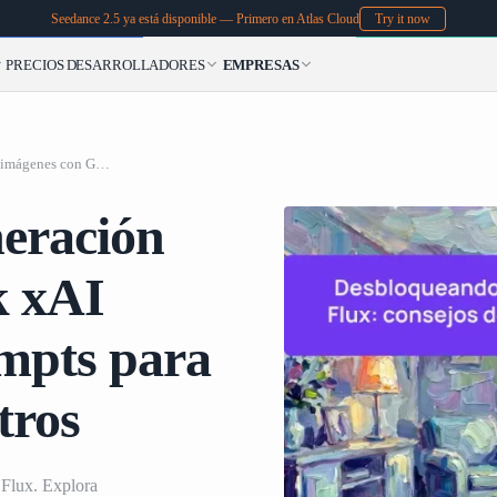
Seedance 2.5 ya está disponible — Primero en Atlas Cloud
Try it now
PRECIOS
DESARROLLADORES
EMPRESAS
Desbloqueando la generación de imágenes con Grok xAI Flux: consejos de prompts para una creatividad sin filtros
eración
k xAI
ompts para
tros
 Flux. Explora