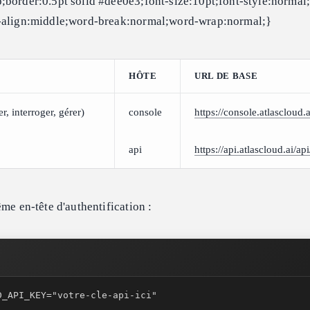
;border:0.5pt solid #dee0e3;font-size:10pt;font-style:normal;
l-align:middle;word-break:normal;word-wrap:normal;}
HÔTE
URL DE BASE
r, interroger, gérer)
console
https://console.atlascloud.
api
https://api.atlascloud.ai/ap
me en-tête d'authentification :
D_API_KEY="votre-cle-api-ici"