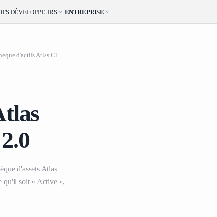
IFS
DÉVELOPPEURS
ENTREPRISE
Comment utiliser la bibliothèque d'actifs Atlas Cloud pour Seedance 2.0
Comment utiliser la 
Atlas
2.0
hèque d'assets Atlas
 qu'il soit « Active »,