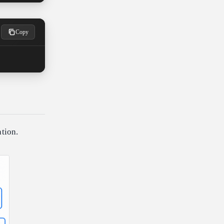
Copy
ation.