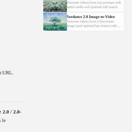
Generate videos from text prompts with
native audio and optional web search.
Seedance 2.0 Image-to-Video
Generate videos from a first-frame
image (and optional last-frame) with
native audio.
s cURL.
 2.0 / 2.0-
s le