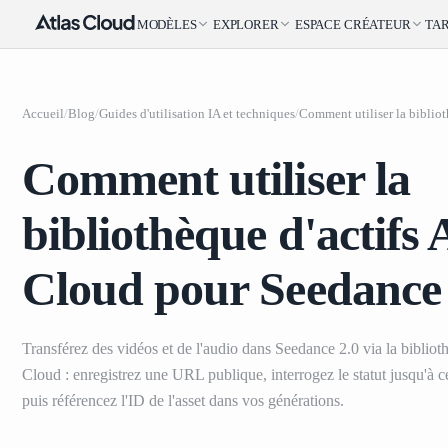
MODÈLES
EXPLORER
ESPACE CRÉATEUR
TAR
Accueil
/
Blog
/
Guides d'utilisation IA et techniques
/
Comment utiliser la
bibliothèque d'actifs 
Cloud pour Seedance 
Transférez des vidéos et de l'audio dans Seedance 2.0 via la bibliot
Cloud : enregistrez une URL publique, interrogez le statut jusqu'à ce
puis référencez l'ID de l'asset dans vos générations.