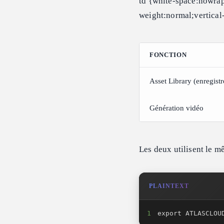
td {white-space:nowrap
weight:normal;vertica
FONCTION
Asset Library (enregistre
Génération vidéo
Les deux utilisent le mê
PLAINTEXT
1
export ATLASCLOU