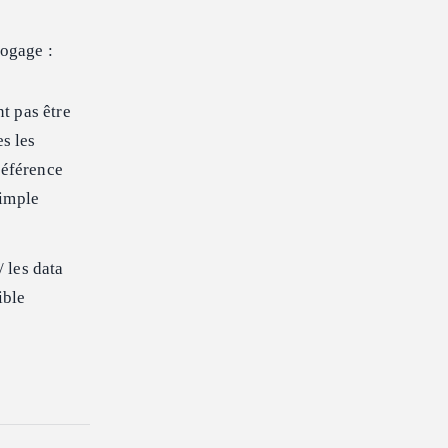
bogage :
t pas être
s les
référence
simple
 les data
ible