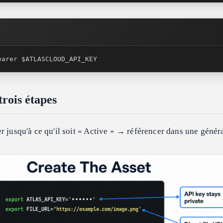
earer $ATLASCLOUD_API_KEY
trois étapes
r jusqu'à ce qu'il soit « Active » → référencer dans une génér