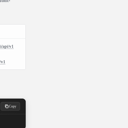
font-
ai/api/v1
i/v1
Copy