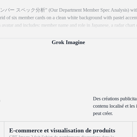
署のメンバー スペック分析" (Our Department Member Spec Analysis) wit
 member cards on a clean white background with pastel accen
on avatar and includes: member name and role in Japanese, a radar chart 
sses in Japanese. Add a summary section at the bottom with overall team
keaway note. Cheerful office illustration style, soft rounded UI elements
Grok Imagine
ark.
Des créations publicita
contenu localisé et le
peut créer.
E-commerce et visualisation de produits