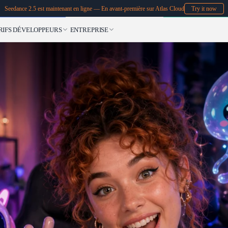
Seedance 2.5 est maintenant en ligne — En avant-première sur Atlas Cloud
Try it now
RIFS
DÉVELOPPEURS
ENTREPRISE