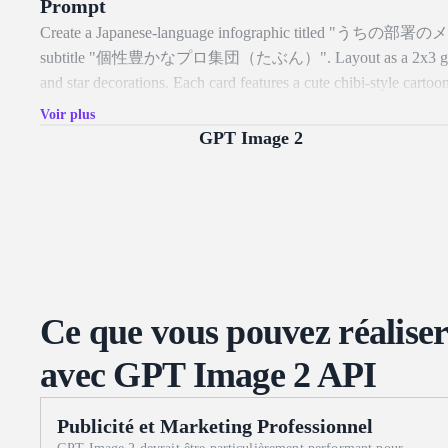
Prompt
Create a Japanese-language infographic titled "うちの部
subtitle "個性豊かなプロ集団（たぶん）". Layout as a 2x3 grid of six
and star decorations. Each card features a cute chibi-style carto
bar chart showing their stats, bullet-point strengths and weakne
Voir plus
evaluation, a team compatibility graph placeholder, and a final ta
GPT Image 2
kawaii aesthetic, highly legible Japanese typography, no waterm
Ce que vous pouvez réaliser
avec GPT Image 2 API
Publicité et Marketing Professionnel