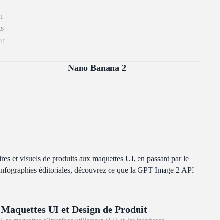
h
ts
or
,
Nano Banana 2
ires et visuels de produits aux maquettes UI, en passant par le
s infographies éditoriales, découvrez ce que la GPT Image 2 API
Maquettes UI et Design de Produit