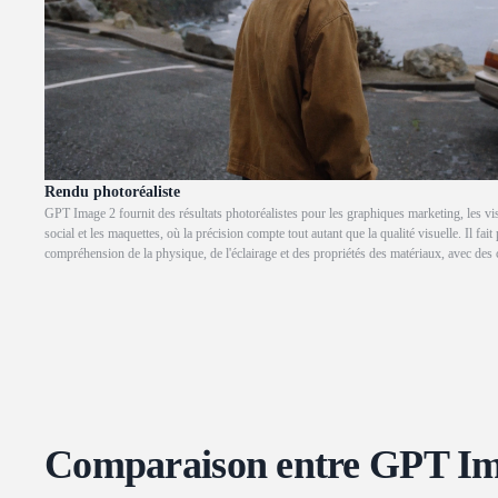
Rendu photoréaliste
GPT Image 2 fournit des résultats photoréalistes pour les graphiques marketing, les vis
social et les maquettes, où la précision compte tout autant que la qualité visuelle. Il fait
compréhension de la physique, de l'éclairage et des propriétés des matériaux, avec des 
travers tous les types de scènes.
Comparaison entre GPT Im