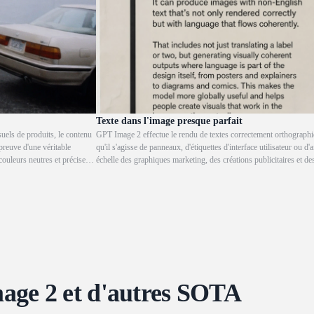
Texte dans l'image presque parfait
uels de produits, le contenu
GPT Image 2 effectue le rendu de textes correctement orthographié
 preuve d'une véritable
qu'il s'agisse de panneaux, d'étiquettes d'interface utilisateur ou d'
couleurs neutres et précises à
échelle des graphiques marketing, des créations publicitaires et des
age 2 et d'autres SOTA