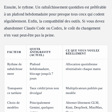
Ensuite, le rythme. Un rafraîchissement quotidien est préférable
à un plafond hebdomadaire pour presque tous ceux qui codent
régulièrement. Enfin, la compatibilité des outils. Si vous devez
abandonner Claude Code ou Codex, le coût du changement
n'en vaut peut-être pas la peine.
QUOTA
CE QUE VOUS VOULEZ
FACTEUR
ANTIGRAVITY
RÉELLEMENT
(ACTUEL)
Rythme de
Plafond
Allocation quotidienne
rafraîchisse
hebdomadaire,
réinitialisée chaque matin
ment
blocage jusqu'à 7
jours
Transparen
Taux crédit/jeton non
Multiplicateurs publiés par
ce tarifaire
divulgué
modèle
Choix de
Principalement
Alterner librement GLM,
modèles
Gemini, quelques
Kimi, DeepSeek, MiniMax,