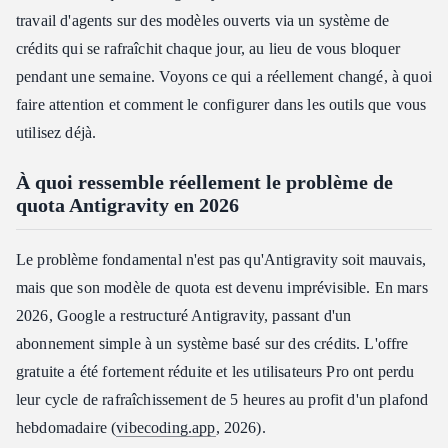
Intégrer une alternative au quota Antigravity dans Antigravity
travail d'agents sur des modèles ouverts via un système de
lui-même
crédits qui se rafraîchit chaque jour, au lieu de vous bloquer
Qui devrait passer à une alternative au quota Antigravity et qui
pendant une semaine. Voyons ce qui a réellement changé, à quoi
devrait attendre ?
faire attention et comment le configurer dans les outils que vous
Foire aux questions
utilisez déjà.
Une alternative au quota Antigravity est-elle aussi performante
que Gemini 3 Pro ?
À quoi ressemble réellement le problème de
Mes outils d'agent fonctionneront-ils avec une alternative au
quota Antigravity en 2026
quota Antigravity ?
Combien puis-je économiser avec cette alternative au quota
Le problème fondamental n'est pas qu'Antigravity soit mauvais,
Antigravity ?
mais que son modèle de quota est devenu imprévisible. En mars
Puis-je continuer à utiliser Antigravity tout en évitant les
blocages de quota ?
2026, Google a restructuré Antigravity, passant d'un
En résumé : trouver une alternative au quota Antigravity
abonnement simple à un système basé sur des crédits. L'offre
gratuite a été fortement réduite et les utilisateurs Pro ont perdu
leur cycle de rafraîchissement de 5 heures au profit d'un plafond
hebdomadaire (
vibecoding.app
, 2026).