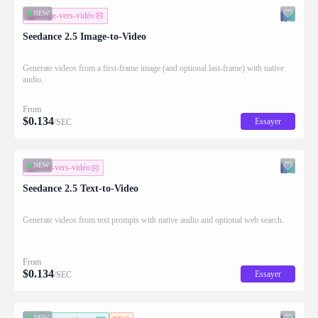
NEW
image-vers-vidéo
Seedance 2.5 Image-to-Video
Generate videos from a first-frame image (and optional last-frame) with native
audio.
From
$
0.134
Essayer
/SEC
NEW
texte-vers-vidéo
Seedance 2.5 Text-to-Video
Generate videos from text prompts with native audio and optional web search.
From
$
0.134
Essayer
/SEC
NEW