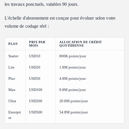
les travaux ponctuels, valables 90 jours.
L'échelle d'abonnement est conçue pour évoluer selon votre
volume de codage réel :
PRIX PAR
ALLOCATION DE CRÉDIT
PLAN
MOIS
QUOTIDIENNE
Starter
USD10
800K points/jour
Lite
USD20
1.8M points/jour
Plus
USD50
4.8M points/jour
Max
USD100
9.8M points/jour
Ultra
USD200
20.8M points/jour
Enterpri
USD500
54.8M points/jour
se