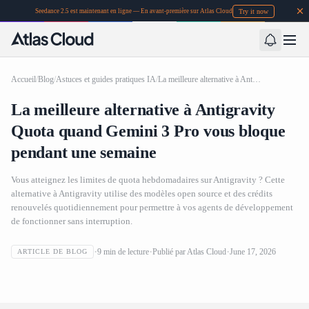
Try it now
Seedance 2.5 est maintenant en ligne — En avant-première sur Atlas Cloud
Accueil
/
Blog
/
Astuces et guides pratiques IA
/
La meilleure alternative à Antigravity Quota quand Gemini 3 Pro vous bloque pendant une semaine
La meilleure alternative à Antigravity
Quota quand Gemini 3 Pro vous bloque
pendant une semaine
Vous atteignez les limites de quota hebdomadaires sur Antigravity ? Cette
alternative à Antigravity utilise des modèles open source et des crédits
renouvelés quotidiennement pour permettre à vos agents de développement
de fonctionner sans interruption.
La meilleure alternative à Antigravity Quota quand
9
min de lecture
Publié par
Atlas Cloud
June 17, 2026
ARTICLE DE BLOG
Gemini 3 Pro vous bloque pendant une semaine