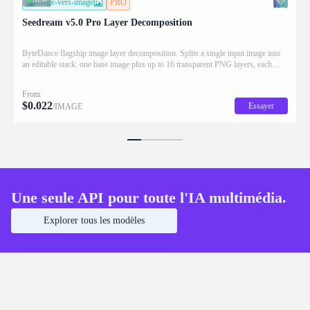
image-vers-image
PRO
Seedream v5.0 Pro Layer Decomposition
ByteDance flagship image layer decomposition. Splits a single input image into
an editable stack: one base image plus up to 16 transparent PNG layers, each
returned with stacking order (z_index), bounding box coordinates, name, and
description for downstream drag/scale/recompose editing.
From
$
0.022
Essayer
/IMAGE
Une seule API pour toute l'IA multimédia.
Explorer tous les modèles