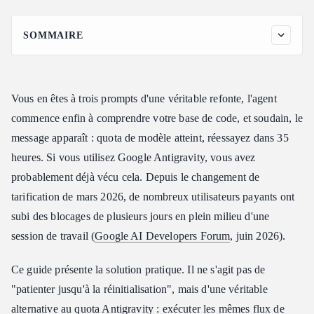
SOMMAIRE
À quoi ressemble réellement le problème de quota Antigravity
en 2026
Pourquoi les développeurs cherchent une alternative au quota
Vous en êtes à trois prompts d'une véritable refonte, l'agent
Antigravity
commence enfin à comprendre votre base de code, et soudain, le
Ce qui définit une bonne alternative au quota Antigravity
message apparaît : quota de modèle atteint, réessayez dans 35
Les modèles ouverts sont la véritable alternative au quota
heures. Si vous utilisez Google Antigravity, vous avez
Antigravity
probablement déjà vécu cela. Depuis le changement de
Comment une alternative au quota Antigravity basée sur le
tarification de mars 2026, de nombreux utilisateurs payants ont
crédit permet d'économiser
subi des blocages de plusieurs jours en plein milieu d'une
Configurer une alternative au quota Antigravity dans vos outils
session de travail (
Google AI Developers Forum
, juin 2026).
existants
Claude Code
Ce guide présente la solution pratique. Il ne s'agit pas de
Codex
"patienter jusqu'à la réinitialisation", mais d'une véritable
OpenClaw, OpenCode et Cursor
alternative au quota Antigravity : exécuter les mêmes flux de