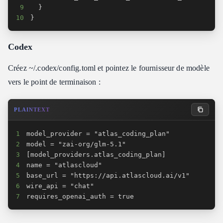
9
10
}
Codex
Créez ~/.codex/config.toml et pointez le fournisseur de modèle
vers le point de terminaison :
PLAINTEXT
1
2
3
4
5
6
7
requires_openai_auth = true