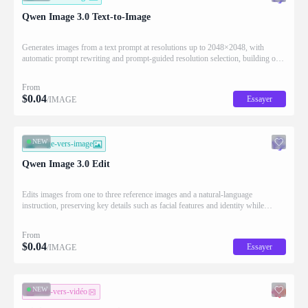
Qwen Image 3.0 Text-to-Image
Generates images from a text prompt at resolutions up to 2048×2048, with
automatic prompt rewriting and prompt-guided resolution selection, building on
Qwen strength in complex text rendering and precise prompt adherence
From
$
0.04
Essayer
/IMAGE
NEW
image-vers-image
Qwen Image 3.0 Edit
Edits images from one to three reference images and a natural-language
instruction, preserving key details such as facial features and identity while
applying the requested changes
From
$
0.04
Essayer
/IMAGE
NEW
texte-vers-vidéo