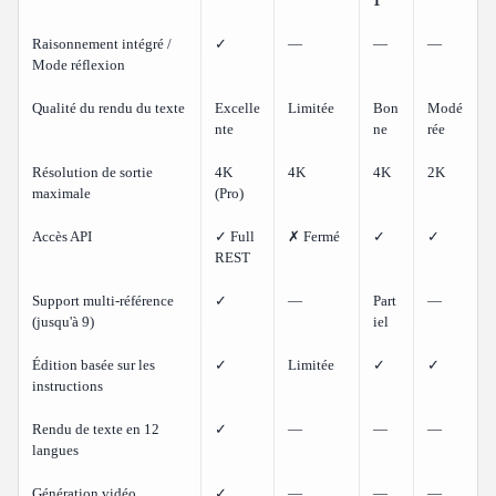
1
Raisonnement intégré /
✓
—
—
—
Mode réflexion
Qualité du rendu du texte
Excelle
Limitée
Bon
Modé
nte
ne
rée
Résolution de sortie
4K
4K
4K
2K
maximale
(Pro)
Accès API
✓ Full
✗ Fermé
✓
✓
REST
Support multi-référence
✓
—
Part
—
(jusqu'à 9)
iel
Édition basée sur les
✓
Limitée
✓
✓
instructions
Rendu de texte en 12
✓
—
—
—
langues
Génération vidéo
✓
—
—
—