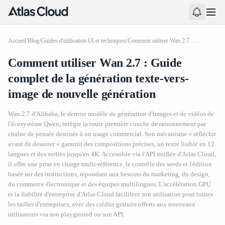
Accueil
/
Blog
/
Guides d'utilisation IA et techniques
/
Comment utiliser Wan 2.7 : Guide complet de la génération texte-vers-image de nouvelle génération
Comment utiliser Wan 2.7 : Guide
complet de la génération texte-vers-
image de nouvelle génération
Wan 2.7 d'Alibaba, le dernier modèle de génération d'images et de vidéos de
l'écosystème Qwen, intègre la toute première couche de raisonnement par
chaîne de pensée destinée à un usage commercial. Son mécanisme « réfléchir
avant de dessiner » garantit des compositions précises, un texte lisible en 12
langues et des sorties jusqu'en 4K. Accessible via l'API unifiée d'Atlas Cloud,
il offre une prise en charge multi-référence, le contrôle des seeds et l'édition
basée sur des instructions, répondant aux besoins du marketing, du design,
du commerce électronique et des équipes multilingues. L'accélération GPU
et la fiabilité d'entreprise d'Atlas Cloud facilitent son utilisation pour toutes
les tailles d'entreprises, avec des crédits gratuits offerts aux nouveaux
utilisateurs via son playground ou son API.