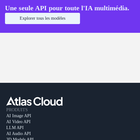
Une seule API pour toute l'IA multimédia.
Explorer tous les modèles
PRODUITS
AI Image API
AI Video API
LLM API
AI Audio API
3D Models API