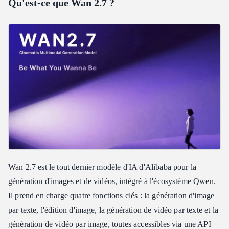
Qu'est-ce que Wan 2.7 ?
6. Édition d'image basée sur les instructions
Meilleures pratiques pour les invites (prompts) avec Wan 2.7
Qui devrait utiliser Wan 2.7 ?
Pourquoi utiliser Wan 2.7 sur Atlas Cloud ?
Comment utiliser Wan 2.7 sur Atlas Cloud : étape par étape
Wan 2.7 est le tout dernier modèle d'IA d'Alibaba pour la
génération d'images et de vidéos, intégré à l'écosystème Qwen.
Il prend en charge quatre fonctions clés : la génération d'image
par texte, l'édition d'image, la génération de vidéo par texte et la
génération de vidéo par image, toutes accessibles via une API