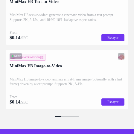
MiniMax H3 Text-to-Video
MiniMax H3 text-to-video: generate a cinematic video from a text prompt.
Supports 2K, 5-15s., and 16:9/9:16/1:1/adaptive aspect ratios.
From
$
0.14
Essayer
/SEC
NEW
image-vers-vidéo
MiniMax H3 Image-to-Video
MiniMax H3 image-to-video: animate a first-frame image (optionally with a last
frame) driven by a text prompt. Supports 2K, 5-15s.
From
$
0.14
Essayer
/SEC