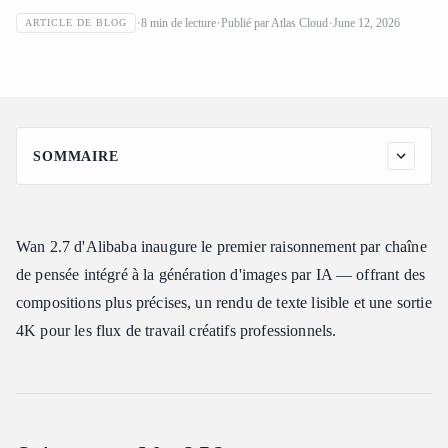
Comment utiliser Wan 2.7 : Guide complet de la
8
min de lecture
Publié par
Atlas Cloud
June 12, 2026
ARTICLE DE BLOG
génération texte-vers-image de nouvelle génération
SOMMAIRE
Qu'est-ce que Wan 2.7 ?
Wan 2.7 face aux modèles de génération d'images par IA
concurrents
Wan 2.7 d'Alibaba inaugure le premier raisonnement par chaîne
Fonctionnalités principales de Wan 2.7 (Texte vers Image)
de pensée intégré à la génération d'images par IA — offrant des
1. Mode de réflexion « Chaîne de pensée »
compositions plus précises, un rendu de texte lisible et une sortie
4K pour les flux de travail créatifs professionnels.
2. Rendu de texte supérieur dans les images générées
3. Capacités de sortie haute résolution
4. Support multi-référence d'images
5. Contrôle du seed et génération répétable