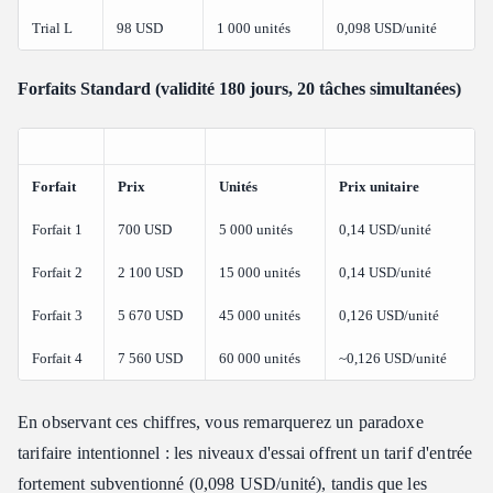
Trial L
98 USD
1 000 unités
0,098 USD/unité
Forfaits Standard (validité 180 jours, 20 tâches simultanées)
Forfait
Prix
Unités
Prix unitaire
Forfait 1
700 USD
5 000 unités
0,14 USD/unité
Forfait 2
2 100 USD
15 000 unités
0,14 USD/unité
Forfait 3
5 670 USD
45 000 unités
0,126 USD/unité
Forfait 4
7 560 USD
60 000 unités
~0,126 USD/unité
En observant ces chiffres, vous remarquerez un paradoxe
tarifaire intentionnel : les niveaux d'essai offrent un tarif d'entrée
fortement subventionné (0,098 USD/unité), tandis que les