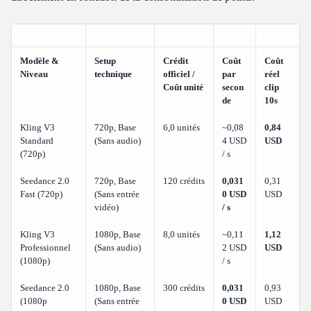
Modèle &
Setup
Crédit
Coût
Coût
Niveau
technique
officiel /
par
réel
Coût unité
secon
clip
de
10s
Kling V3
720p, Base
6,0 unités
~0,08
0,84
Standard
(Sans audio)
4 USD
USD
(720p)
/ s
Seedance 2.0
720p, Base
120 crédits
0,031
0,31
Fast (720p)
(Sans entrée
0 USD
USD
vidéo)
/ s
Kling V3
1080p, Base
8,0 unités
~0,11
1,12
Professionnel
(Sans audio)
2 USD
USD
(1080p)
/ s
Seedance 2.0
1080p, Base
300 crédits
0,031
0,93
(1080p
(Sans entrée
0 USD
USD