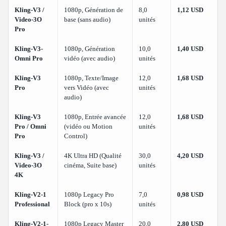
Kling-V3 /
1080p, Génération de
8,0
1,12 USD
Video-3O
base (sans audio)
unités
Pro
Kling-V3-
1080p, Génération
10,0
1,40 USD
Omni Pro
vidéo (avec audio)
unités
Kling-V3
1080p, Texte/Image
12,0
1,68 USD
Pro
vers Vidéo (avec
unités
audio)
Kling-V3
1080p, Entrée avancée
12,0
1,68 USD
Pro / Omni
(vidéo ou Motion
unités
Pro
Control)
Kling-V3 /
4K Ultra HD (Qualité
30,0
4,20 USD
Video-3O
cinéma, Suite base)
unités
4K
Kling-V2-1
1080p Legacy Pro
7,0
0,98 USD
Professional
Block (pro x 10s)
unités
Kling-V2-1-
1080p Legacy Master
20,0
2,80 USD