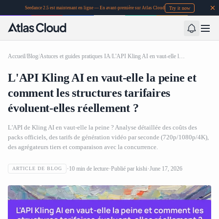
Try it now
Seedance 2.5 est maintenant en ligne — En avant-première sur Atlas Cloud
Accueil
/
Blog
/
Astuces et guides pratiques IA
/
L'API Kling AI en vaut-elle la peine et comment les structures tarifaires évoluent-elles réellement ?
L'API Kling AI en vaut-elle la peine et
comment les structures tarifaires
évoluent-elles réellement ?
L'API de Kling AI en vaut-elle la peine ? Analyse détaillée des coûts des
packs officiels, des tarifs de génération vidéo par seconde (720p/1080p/4K),
des agrégateurs tiers et comparaison avec la concurrence.
10
min de lecture
Publié par
kishi
June 17, 2026
ARTICLE DE BLOG