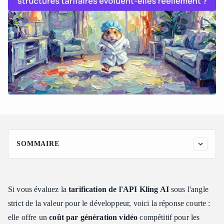
SOMMAIRE
Analyse du modèle tarifaire de l'API Kling AI : Les forfaits de
ressources prépayés expliqués
Fonctionnement de la validité des unités et des limites d'échelle
Si vous évaluez la
tarification de l'API Kling AI
sous l'angle
Matrice tarifaire officielle des forfaits
strict de la valeur pour le développeur, voici la réponse courte :
Quel est le coût par vidéo de l'API Kling AI ? (Analyse des
elle offre un
coût par génération vidéo
compétitif pour les