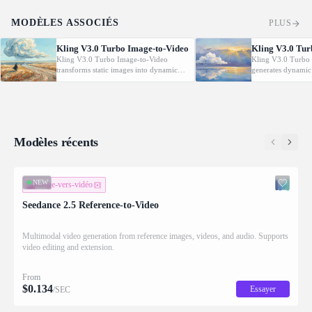
MODÈLES ASSOCIÉS
PLUS
Kling V3.0 Turbo Image-to-Video
Kling V3.0 Tur
Kling V3.0 Turbo Image-to-Video
Kling V3.0 Turbo 
transforms static images into dynamic
generates dynamic
cinematic videos using MVL technology.
from text prompt
Supports first/last frame control and
technology. Support
audio generation.
control and audio 
Modèles récents
NEW
image-vers-vidéo
Seedance 2.5 Reference-to-Video
Multimodal video generation from reference images, videos, and audio. Supports
video editing and extension.
From
$
0.134
Essayer
/SEC