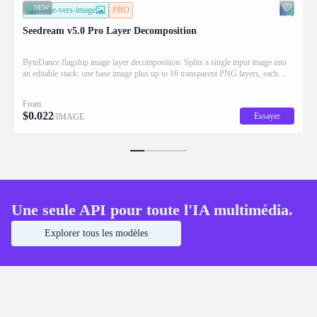
NEW
image-vers-image
PRO
Seedream v5.0 Pro Layer Decomposition
ByteDance flagship image layer decomposition. Splits a single input image into
an editable stack: one base image plus up to 16 transparent PNG layers, each
returned with stacking order (z_index), bounding box coordinates, name, and
description for downstream drag/scale/recompose editing.
From
$
0.022
Essayer
/IMAGE
Une seule API pour toute l'IA multimédia.
Explorer tous les modèles