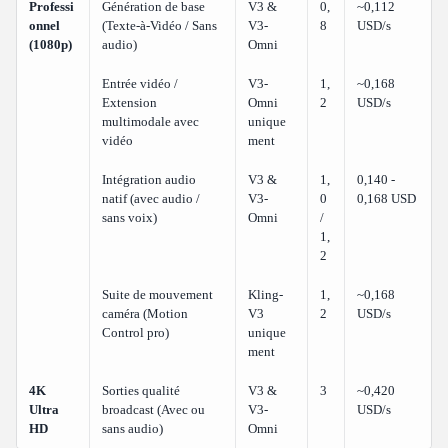
Professi
Génération de base
V3 &
0,
~0,112
onnel
(Texte-à-Vidéo / Sans
V3-
8
USD/s
(1080p)
audio)
Omni
Entrée vidéo /
V3-
1,
~0,168
Extension
Omni
2
USD/s
multimodale avec
unique
vidéo
ment
Intégration audio
V3 &
1,
0,140 -
natif (avec audio /
V3-
0
0,168 USD
sans voix)
Omni
/
1,
2
Suite de mouvement
Kling-
1,
~0,168
caméra (Motion
V3
2
USD/s
Control pro)
unique
ment
4K
Sorties qualité
V3 &
3
~0,420
Ultra
broadcast (Avec ou
V3-
USD/s
HD
sans audio)
Omni