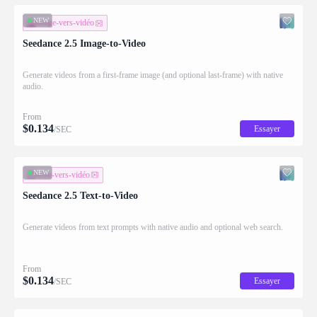
NEW
image-vers-vidéo
Seedance 2.5 Image-to-Video
Generate videos from a first-frame image (and optional last-frame) with native
audio.
From
$
0.134
Essayer
/SEC
NEW
texte-vers-vidéo
Seedance 2.5 Text-to-Video
Generate videos from text prompts with native audio and optional web search.
From
$
0.134
Essayer
/SEC