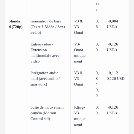
s /
s
Standar
Génération de base
V3 &
0,
~0,084
d (720p)
(Texte-à-Vidéo / Sans
V3-
6
USD/s
audio)
Omni
Entrée vidéo /
V3-
0,
~0,126
Extension
Omni
9
USD/s
multimodale avec
unique
vidéo
ment
Intégration audio
V3 &
0,
~0,112 -
natif (avec audio /
V3-
8
0,126 USD
sans voix)
Omni
/
0,
9
Suite de mouvement
Kling-
0,
~0,126
caméra (Motion
V3
9
USD/s
Control std)
unique
ment