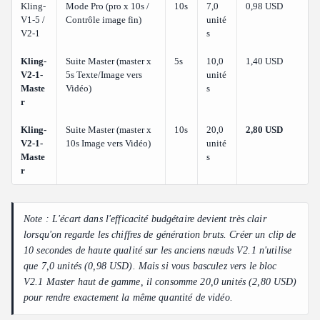
Kling-
Mode Pro (pro x 10s /
10s
7,0
0,98 USD
V1-5 /
Contrôle image fin)
unité
V2-1
s
Kling-
Suite Master (master x
5s
10,0
1,40 USD
V2-1-
5s Texte/Image vers
unité
Maste
Vidéo)
s
r
Kling-
Suite Master (master x
10s
20,0
2,80 USD
V2-1-
10s Image vers Vidéo)
unité
Maste
s
r
Note : L'écart dans l'efficacité budgétaire devient très clair
lorsqu'on regarde les chiffres de génération bruts. Créer un clip de
10 secondes de haute qualité sur les anciens nœuds V2.1 n'utilise
que 7,0 unités (0,98 USD). Mais si vous basculez vers le bloc
V2.1 Master haut de gamme, il consomme 20,0 unités (2,80 USD)
pour rendre exactement la même quantité de vidéo.