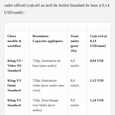
cadre officiel (calculé au tarif du forfait Standard de base à 0,14
USD/unité) :
Choix
Résolution /
Total
Coût réel (à
modèle &
Capacités appliquées
unités
0,14
workflow
(pour
USD/unité)
10s)
Kling-V3 /
720p, Génération de
6,0
0,84 USD
Video-3O
base (sans audio)
unités
Standard
Kling-V3-
720p, Génération
8,0
1,12 USD
Omni
vidéo (avec audio sans
unités
Standard
voix)
Kling-V3
720p, Texte/Image
9,0
1,26 USD
Standard
vers Vidéo (avec
unités
audio)