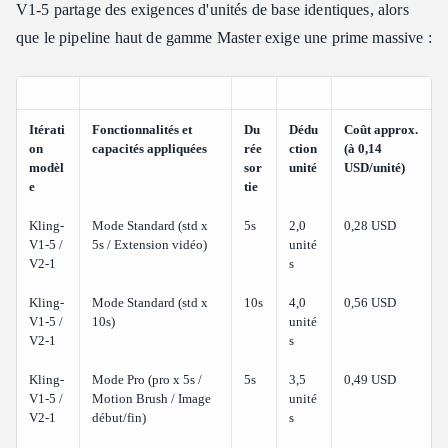
V1-5 partage des exigences d'unités de base identiques, alors
que le pipeline haut de gamme Master exige une prime massive :
Itérati
Fonctionnalités et
Du
Dédu
Coût approx.
on
capacités appliquées
rée
ction
(à 0,14
modèl
sor
unité
USD/unité)
e
tie
Kling-
Mode Standard (std x
5s
2,0
0,28 USD
V1-5 /
5s / Extension vidéo)
unité
V2-1
s
Kling-
Mode Standard (std x
10s
4,0
0,56 USD
V1-5 /
10s)
unité
V2-1
s
Kling-
Mode Pro (pro x 5s /
5s
3,5
0,49 USD
V1-5 /
Motion Brush / Image
unité
V2-1
début/fin)
s