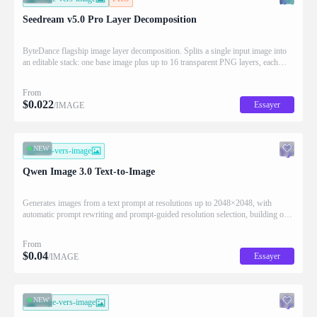
Seedream v5.0 Pro Layer Decomposition
ByteDance flagship image layer decomposition. Splits a single input image into
an editable stack: one base image plus up to 16 transparent PNG layers, each
returned with stacking order (z_index), bounding box coordinates, name, and
description for downstream drag/scale/recompose editing.
From
$
0.022
Essayer
/IMAGE
NEW
texte-vers-image
Qwen Image 3.0 Text-to-Image
Generates images from a text prompt at resolutions up to 2048×2048, with
automatic prompt rewriting and prompt-guided resolution selection, building on
Qwen strength in complex text rendering and precise prompt adherence
From
$
0.04
Essayer
/IMAGE
NEW
image-vers-image