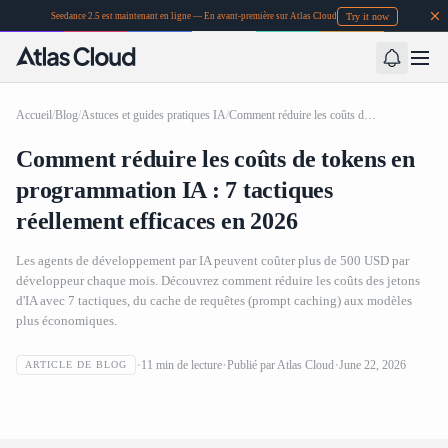
Try it now
Seedance 2.5 est maintenant en ligne — En avant-première sur Atlas Cloud
Accueil
/
Blog
/
Astuces et guides pratiques IA
/
Comment réduire les coûts de tokens en programmation IA : 7 tactiques réellement efficaces en 2026
Comment réduire les coûts de tokens en
programmation IA : 7 tactiques
réellement efficaces en 2026
Les agents de développement par IA peuvent coûter plus de 500 USD par
développeur chaque mois. Découvrez comment réduire les coûts des jetons
d'IA avec 7 tactiques, du cache de requêtes (prompt caching) aux modèles
plus économiques.
Comment réduire les coûts de tokens en programmation
11
min de lecture
Publié par
Atlas Cloud
June 22, 2026
ARTICLE DE BLOG
IA : 7 tactiques réellement efficaces en 2026