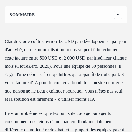
SOMMAIRE
Pourquoi le coût des jetons de codage par IA devient
incontrôlable
Comment réduire le coût des jetons de codage par IA sans
Claude Code coûte environ 13 USD par développeur et par jour
ralentir
d'activité, et une automatisation intensive peut faire grimper
Tactique 1 : Utiliser la mise en cache des invites pour réduire le
cette facture entre 500 USD et 2 000 USD par ingénieur chaque
coût des jetons
mois (CloudZero, 2026). Pour une équipe de 50 personnes, il
Tactique 2 : Faire correspondre le modèle à la tâche pour réduire
les coûts
s'agit d'une dépense à cinq chiffres qui apparaît de nulle part. Si
Tactique 3 : Garder la fenêtre de contexte légère
votre facture d'IA pour le codage a bondi le trimestre dernier et
que personne ne peut expliquer pourquoi, vous n'êtes pas seul,
Tactique 4 : Passer aux modèles à poids ouverts pour réduire le
coût
et la solution est rarement « d'utiliser moins l'IA ».
Tactique 5 : Traitement par lots des tâches de fond
Le vrai problème est que les outils de codage par agents
Tactique 6 : Acheminer tous les outils via une passerelle de
codage unique
consomment des jetons d'une manière fondamentalement
Tactique 7 : Fixer des budgets et surveiller le coût des jetons
différente d'une fenêtre de chat, et la plupart des équipes paient