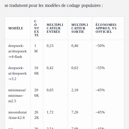
se traduisent pour les modèles de codage populaires :
C
O
MULTIPLI
MULTIPLI
ÉCONOMIES
MODÈLE
NT
CATEUR
CATEUR
APPROX. VS
EX
ENTRÉE
SORTIE
OFFICIEL
TE
deepseek-
1
0,23
0,46
~50%
ai/deepseek
M
-v4-flash
deepseek-
16
0,42
0,62
~55%
ai/deepseek
0K
-v3.2
minimaxai/
20
0,65
2,18
~45%
minimax-
0K
m2.5
moonshotai
26
1,72
7,26
~45%
/kimi-k2.6
2K
zai-
20
2,54
7,99
~45%