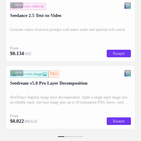
NEW
texte-vers-vidéo
Seedance 2.5 Text-to-Video
Generate videos from text prompts with native audio and optional web search.
From
$
0.134
Essayer
/SEC
NEW
image-vers-image
PRO
Seedream v5.0 Pro Layer Decomposition
ByteDance flagship image layer decomposition. Splits a single input image into
an editable stack: one base image plus up to 16 transparent PNG layers, each
returned with stacking order (z_index), bounding box coordinates, name, and
description for downstream drag/scale/recompose editing.
From
$
0.022
Essayer
/IMAGE