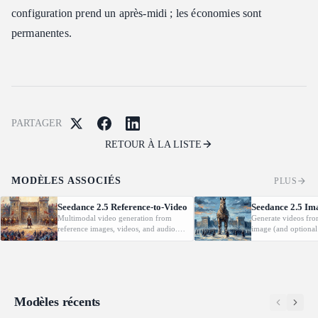
configuration prend un après-midi ; les économies sont
permanentes.
PARTAGER
RETOUR À LA LISTE
MODÈLES ASSOCIÉS
PLUS
Seedance 2.5 Reference-to-Video
Seedance 2.5 Im
Multimodal video generation from
Generate videos fro
reference images, videos, and audio.
image (and optional
Supports video editing and extension.
with native audio.
Modèles récents