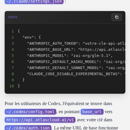
:
~/.claude/settings.json
JSON
1
2
3
4
5
6
7
8
9
10
}
Pour les utilisateurs de Codex, l'équivalent se trouve dans
, en pointant
vers
~/.codex/config.toml
base_url
avec votre clé dans
https://api.atlascloud.ai/v1
. La même URL de base fonctionne
~/.codex/auth.json