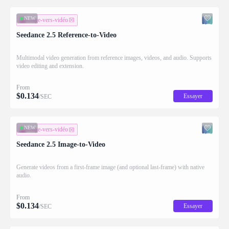
NEW
image-vers-vidéo
Seedance 2.5 Reference-to-Video
Multimodal video generation from reference images, videos, and audio. Supports
video editing and extension.
From
$
0.134
Essayer
/SEC
NEW
image-vers-vidéo
Seedance 2.5 Image-to-Video
Generate videos from a first-frame image (and optional last-frame) with native
audio.
From
$
0.134
Essayer
/SEC