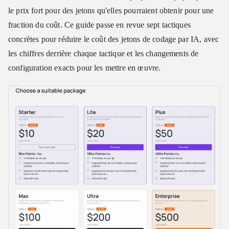
Une comparaison de coûts réelle : Le coût des jetons de codage
le prix fort pour des jetons qu'elles pourraient obtenir pour une
par modèle
fraction du coût. Ce guide passe en revue sept tactiques
En résumé : Une configuration qui maintient le coût des jetons
concrètes pour réduire le coût des jetons de codage par IA, avec
bas
les chiffres derrière chaque tactique et les changements de
Foire aux questions sur le coût des jetons de codage par IA
configuration exacts pour les mettre en œuvre.
Pourquoi le coût de mes jetons de codage par IA est-il bien plus
élevé que mon utilisation du chat ?
Quel est le moyen le plus rapide de réduire le coût des jetons de
codage ?
Les modèles à poids ouverts moins chers sont-ils assez bons pour
le vrai travail de codage ?
Combien puis-je économiser de manière réaliste sur le coût des
jetons ?
Dois-je changer d'outils pour réduire mon coût en jetons ?
Conclusion