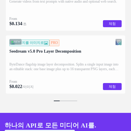
Generate videos from text prompts with native audio and optional web search.
From
$
0.134
체험
/초
NEW
이미지를 이미지로
PRO
Seedream v5.0 Pro Layer Decomposition
ByteDance flagship image layer decomposition. Splits a single input image into
an editable stack: one base image plus up to 16 transparent PNG layers, each
returned with stacking order (z_index), bounding box coordinates, name, and
description for downstream drag/scale/recompose editing.
From
$
0.022
체험
/이미지
하나의 API로 모든 미디어 AI를.