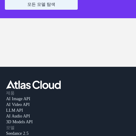
모든 모델 탐색
제품
AI Image API
AI Video API
LLM API
AI Audio API
3D Models API
모델
Seedance 2.5