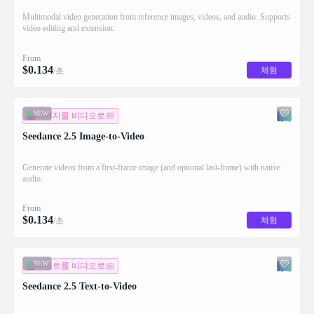
Multimodal video generation from reference images, videos, and audio. Supports
video editing and extension.
From
$
0.134
체험
/초
NEW
이미지를 비디오로
Seedance 2.5 Image-to-Video
Generate videos from a first-frame image (and optional last-frame) with native
audio.
From
$
0.134
체험
/초
NEW
텍스트를 비디오로
Seedance 2.5 Text-to-Video