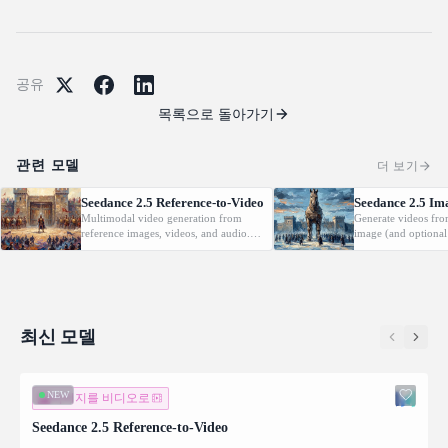
공유
목록으로 돌아가기
관련 모델
더 보기
Seedance 2.5 Reference-to-Video
Seedance 2.5 Im
Multimodal video generation from
Generate videos fro
reference images, videos, and audio.
image (and optional
Supports video editing and extension.
with native audio.
최신 모델
NEW
이미지를 비디오로
Seedance 2.5 Reference-to-Video