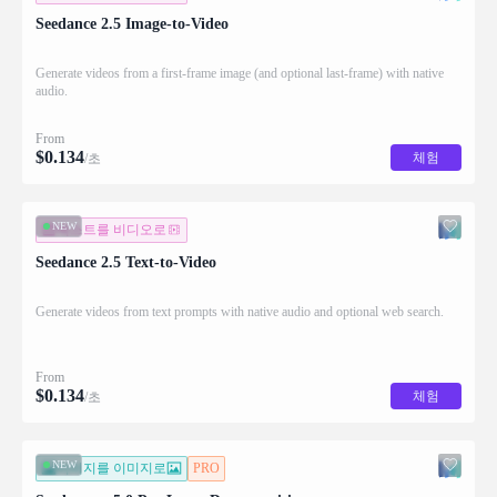
Seedance 2.5 Image-to-Video
Generate videos from a first-frame image (and optional last-frame) with native
audio.
From
$
0.134
체험
/초
NEW
텍스트를 비디오로
Seedance 2.5 Text-to-Video
Generate videos from text prompts with native audio and optional web search.
From
$
0.134
체험
/초
NEW
이미지를 이미지로
PRO