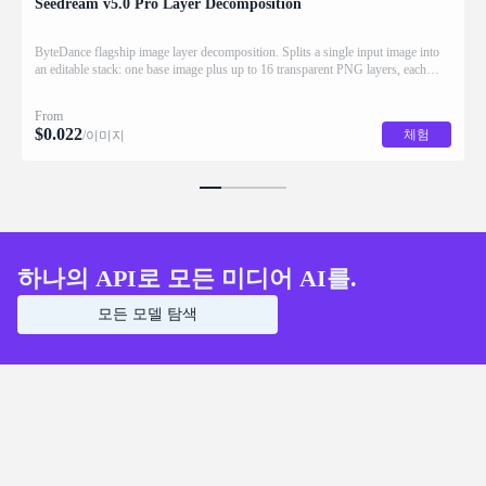
Seedream v5.0 Pro Layer Decomposition
ByteDance flagship image layer decomposition. Splits a single input image into
an editable stack: one base image plus up to 16 transparent PNG layers, each
returned with stacking order (z_index), bounding box coordinates, name, and
description for downstream drag/scale/recompose editing.
From
$
0.022
체험
/이미지
하나의 API로 모든 미디어 AI를.
모든 모델 탐색