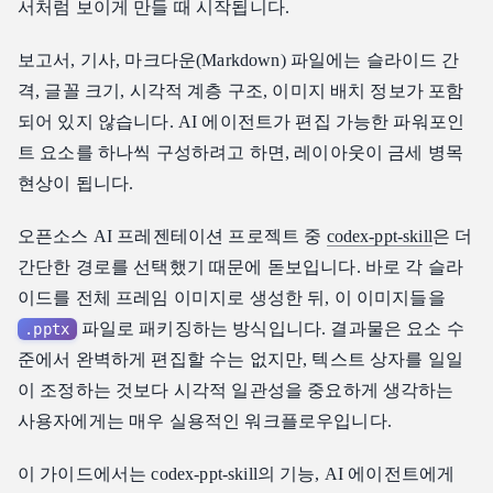
1. codex-ppt-skill 설치
서처럼 보이게 만들 때 시작됩니다.
2. Atlas Cloud 콘솔에서 API 키 발급
보고서, 기사, 마크다운(Markdown) 파일에는 슬라이드 간
3. 이미지 모델 백엔드 설정
격, 글꼴 크기, 시각적 계층 구조, 이미지 배치 정보가 포함
4. 마크다운 입력 파일 준비
되어 있지 않습니다. AI 에이전트가 편집 가능한 파워포인
5. PPT 생성 프롬프트 실행
트 요소를 하나씩 구성하려고 하면, 레이아웃이 금세 병목
6. 생성된 미리보기 이미지 스타일은 다음과 같습니다:
현상이 됩니다.
codex-ppt-skill과 Atlas Cloud를 함께 사용하는 이유
오픈소스 AI 프레젠테이션 프로젝트 중
codex-ppt-skill
은 더
자주 묻는 질문 (FAQ)
간단한 경로를 선택했기 때문에 돋보입니다. 바로 각 슬라
마크다운에서 AI 파워포인트 슬라이드를 가장 빠르게 생성하
는 방법은 무엇인가요?
이드를 전체 프레임 이미지로 생성한 뒤, 이 이미지들을
codex-ppt-skill 슬라이드는 편집 가능한가요?
파일로 패키징하는 방식입니다. 결과물은 요소 수
.pptx
준에서 완벽하게 편집할 수는 없지만, 텍스트 상자를 일일
codex-ppt-skill은 무료인가요?
이 조정하는 것보다 시각적 일관성을 중요하게 생각하는
AI PPT 생성 비용을 절감하는 방법은 무엇인가요?
사용자에게는 매우 실용적인 워크플로우입니다.
최종 요약
이 가이드에서는 codex-ppt-skill의 기능, AI 에이전트에게