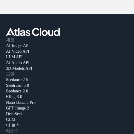
제품
AI Image API
AI Video API
LLM API
AI Audio API
3D Models API
모델
Seedance 2.5
Seedream 5.0
Seedance 2.0
Kling 3.0
Nano Banana Pro
GPT Image 2
DeepSeek
GLM
더 보기
리소스