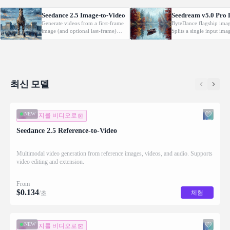
Seedance 2.5 Image-to-Video
Seedream v5.0 Pro 
Generate videos from a first-frame
ByteDance flagship imag
image (and optional last-frame)
Splits a single input ima
with native audio.
one base image plus up 
layers, each returned wi
(z_index), bounding box
description for downstr
editing.
최신 모델
NEW
이미지를 비디오로
Seedance 2.5 Reference-to-Video
Multimodal video generation from reference images, videos, and audio. Supports
video editing and extension.
From
$
0.134
체험
/초
NEW
이미지를 비디오로