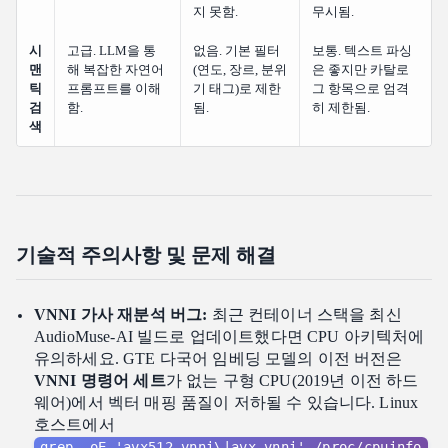
지 못함.
무시됨.
시
고급. LLM을 통
없음. 기본 필터
보통. 텍스트 파싱
맨
해 복잡한 자연어
(연도, 장르, 분위
은 좋지만 카탈로
틱
프롬프트를 이해
기 태그)로 제한
그 항목으로 엄격
검
함.
됨.
히 제한됨.
색
기술적 주의사항 및 문제 해결
VNNI 가사 재분석 버그:
최근 컨테이너 스택을 최신
AudioMuse-AI 빌드로 업데이트했다면 CPU 아키텍처에
유의하세요. GTE 다국어 임베딩 모델의 이전 버전은
VNNI 명령어 세트
가 없는 구형 CPU(2019년 이전 하드
웨어)에서 벡터 매핑 품질이 저하될 수 있습니다. Linux
호스트에서
grep -oE 'avx512_vnni\|avx_vnni' /proc/cpuinfo