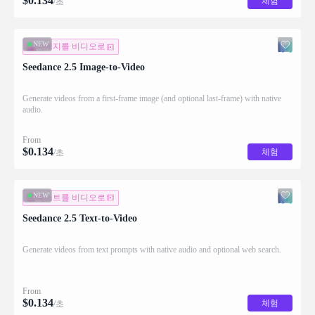
$
0.134
체험
/초
NEW
이미지를 비디오로
Seedance 2.5 Image-to-Video
Generate videos from a first-frame image (and optional last-frame) with native
audio.
From
$
0.134
체험
/초
NEW
텍스트를 비디오로
Seedance 2.5 Text-to-Video
Generate videos from text prompts with native audio and optional web search.
From
$
0.134
체험
/초