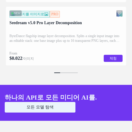
NEW
이미지를 이미지로
PRO
Seedream v5.0 Pro Layer Decomposition
ByteDance flagship image layer decomposition. Splits a single input image into
an editable stack: one base image plus up to 16 transparent PNG layers, each
returned with stacking order (z_index), bounding box coordinates, name, and
description for downstream drag/scale/recompose editing.
From
$
0.022
체험
/이미지
하나의 API로 모든 미디어 AI를.
모든 모델 탐색