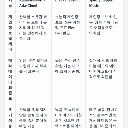
기
AudioMuse-AI +
Plex / Plexamp
Spotify / Apple
능
AtlasCloud
Music
개
완벽한 소유권. 데
부분적 개인정보
개인정보 보호 없
인
이터는 로컬에 유
보호. 전용 계정
음. 청취 기록이 광
정
지되며, LLM 쿼
및 유료 Plex
고 추적용으로 수
보
리는 안전하게 프
Pass 필요.
익화됨.
및
록시됨.
제
어
메
없음. 원본 오디오
높음. 분석 전 정
절대적. 상업적 레
타
파형과 가사 주제
확한 기본 태그
이블 태그와 데이
데
를 직접 분석.
에 크게 의존함.
터베이스 ID에 전
이
적으로 의존함.
터
의
존
도
초
완벽함. 알려지지
낮음. Plex 데이
매우 낮음. 전 세계
기
않은 로컬 인디 트
터베이스와 매칭
적으로 수백만 번
성
랙도 즉시 분석 및
되지 않으면 컨
재생되지 않은 곡
능
매핑 가능.
텍스트를 파악하
은 알고리즘에서