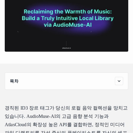
목차
음악의 온기를 되찾다: AudioMuse-AI로 진정으로 직관적인
로컬 라이브러리 구축하기
AudioMuse-AI란 무엇인가?
경직된 ID3 장르 태그가 당신의 로컬 음악 컬렉션을 망치고
단계별 가이드: 시맨틱 음악 탐색 엔진 구축하기
있습니다. AudioMuse-AI의 고급 음향 분석 기능과
1단계: 환경 준비 및 배포
AtlasCloud의 확장성 높은 API를 결합하면, 정적인 미디어
파일 디렉토리를 감성 중심의 플레이리스트를 자신의 셀프
2단계: 오디오 프레임워크 스캔 실행