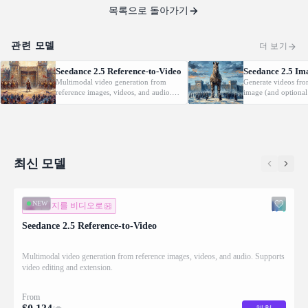
목록으로 돌아가기
관련 모델
더 보기
Seedance 2.5 Reference-to-Video
Seedance 2.5 Im
Multimodal video generation from
Generate videos fro
reference images, videos, and audio.
image (and optional
Supports video editing and extension.
with native audio.
최신 모델
NEW
이미지를 비디오로
Seedance 2.5 Reference-to-Video
Multimodal video generation from reference images, videos, and audio. Supports
video editing and extension.
From