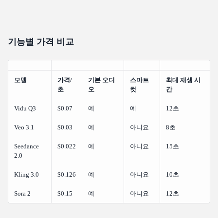
기능별 가격 비교
모델
가격/
기본 오디
스마트
최대 재생 시
초
오
컷
간
Vidu Q3
$0.07
예
예
12초
Veo 3.1
$0.03
예
아니요
8초
Seedance
$0.022
예
아니요
15초
2.0
Kling 3.0
$0.126
예
아니요
10초
Sora 2
$0.15
예
아니요
12초