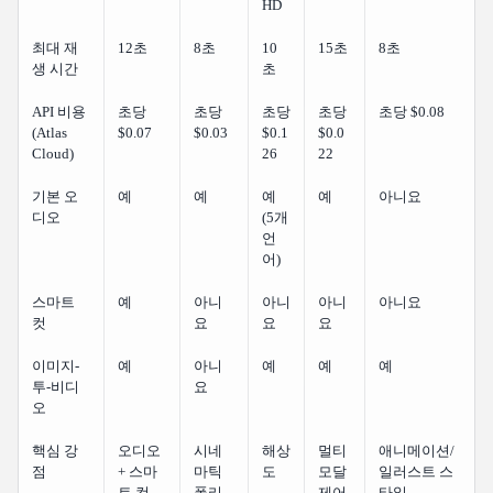
HD
최대 재
12초
8초
10
15초
8초
생 시간
초
API 비용
초당
초당
초당
초당
초당 $0.08
(Atlas
$0.07
$0.03
$0.1
$0.0
Cloud)
26
22
기본 오
예
예
예
예
아니요
디오
(5개
언
어)
스마트
예
아니
아니
아니
아니요
컷
요
요
요
이미지-
예
아니
예
예
예
투-비디
요
오
핵심 강
오디오
시네
해상
멀티
애니메이션/
점
+ 스마
마틱
도
모달
일러스트 스
트 컷
폴리
제어
타일