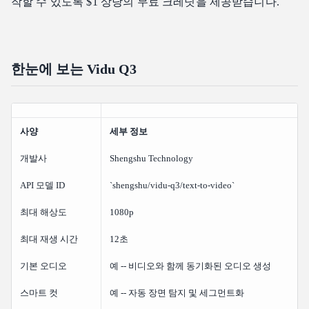
작할 수 있도록 $1 상당의 무료 크레딧을 제공받습니다.
Vidu Q3와 Veo 3.1은 어떻게 다른가요?
Vidu Q3를 상업용 프로젝트에 사용할 수 있나요?
결론
한눈에 보는 Vidu Q3
관련 아티클
사양
세부 정보
개발사
Shengshu Technology
API 모델 ID
`shengshu/vidu-q3/text-to-video`
최대 해상도
1080p
최대 재생 시간
12초
기본 오디오
예 -- 비디오와 함께 동기화된 오디오 생성
스마트 컷
예 -- 자동 장면 탐지 및 세그먼트화