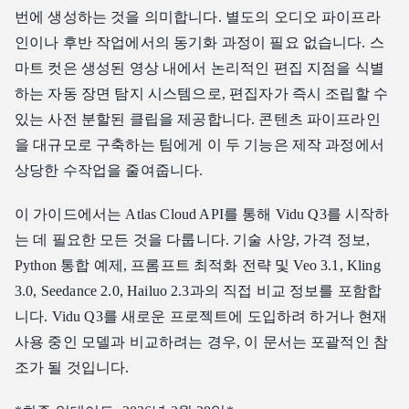
번에 생성하는 것을 의미합니다. 별도의 오디오 파이프라
모션 및 물리 처리
인이나 후반 작업에서의 동기화 과정이 필요 없습니다. 스
Vidu Q3 가격
마트 컷은 생성된 영상 내에서 논리적인 편집 지점을 식별
Atlas Cloud API 가격
하는 자동 장면 탐지 시스템으로, 편집자가 즉시 조립할 수
비용 비교: 대규모 Vidu Q3 사용 시
있는 사전 분할된 클립을 제공합니다. 콘텐츠 파이프라인
기능별 가격 비교
을 대규모로 구축하는 팀에게 이 두 기능은 제작 과정에서
Vidu Q3 API 액세스 방법
상당한 수작업을 줄여줍니다.
1단계: API 키 받기
이 가이드에서는 Atlas Cloud API를 통해 Vidu Q3를 시작하
2단계: 기본 오디오가 포함된 비디오 생성
는 데 필요한 모든 것을 다룹니다. 기술 사양, 가격 정보,
3단계: 검색 및 사용
Python 통합 예제, 프롬프트 최적화 전략 및 Veo 3.1, Kling
Vidu Q3 프롬프트 팁
3.0, Seedance 2.0, Hailuo 2.3과의 직접 비교 정보를 포함합
1. 사운드스케이프 설명하기
니다. Vidu Q3를 새로운 프로젝트에 도입하려 하거나 현재
2. 12초 창 활용하기
사용 중인 모델과 비교하려는 경우, 이 문서는 포괄적인 참
3. 오디오 맥락을 위해 환경적 세부 정보 사용하기
조가 될 것입니다.
4. 카메라 움직임 지정하기