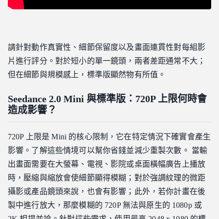
請針對動作真實性、細節保留度以及畫面連貫性對每組影
片進行評分。對於短小的單一鏡頭，兩者差距通常不大；
但在細節與規模感上，標準版顯然物有所值。
Seedance 2.0 Mini 與標準版：720P 上限何時會
造成影響？
720P 上限是 Mini 的核心限制，它在特定情況下確實會產生
影響。了解這些情境可以幫你省錢並減少重製次數。 當輸
出畫面需要在大螢幕、電視、影院或桌面橫幅廣告上播放
時，壓縮與縮放會使細節顯得模糊；對於強調紋理的微距
攝影或產品鏡頭來說，也會有影響；此外，若你計畫在後
製中進行放大，那麼模糊的 720P 無法與原生的 1080p 或
2K 相提並論。針對這些需求，使用最高 2048 x 1080 的標