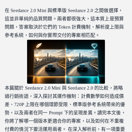
Seedance 2.0 Mini 與標準版：60 秒核心差異
在 Seedance 2.0 Mini 與標準版 Seedance 2.0 之間做選擇，
Seedance 2.0 Mini 與標準版：Token 計費如何拉大成本差距
這並非單純的品質問題。兩者都很強大，這本質上是預算
Seedance 2.0 Mini 與標準版：參考與控制系統的差距
問題，答案取決於它們的 Token 計費機制、解析度上限與
Seedance 2.0 Mini 與標準版：並排影片實測
參考系統，如何與你實際交付的專案相匹配。
測試 1：流暢運動與物理效果：Seedance 2.0 Mini vs. 標準版
測試 2：特寫細節與紋理
測試 3：複雜的人群場景
Seedance 2.0 Mini 與標準版：720P 上限何時會造成影響？
Seedance 2.0 Mini 與標準版：每個專案的實際成本
Seedance 2.0 Mini 與標準版：你該如何選擇？
本篇關於 Seedance 2.0 Mini 與 Seedance 2.0 的比較，將略
兩者並用的工作流程
過行銷術語，深入探討其運作機制：計費數學如何造成價
常見問答
差、720P 上限在哪個環節受限、標準版參考系統帶來的優
勢，以及兩者在同一 Prompt 下的呈現差異。讀完本文後，
Seedance 2.0 Mini 與標準版的品質差距真的很明顯嗎？
你將了解哪一個版本更適合你的專案，以及如何在不重複
Seedance 2.0 Mini 是否支援 1080p 或 2K？
付費的情況下靈活運用兩者。 在深入解析前，有一項重要
Seedance 2.0 Mini 與標準版：哪個更適合社群廣告？