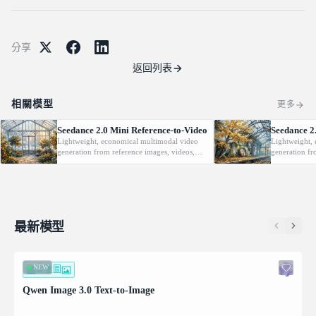
分享
返回列表
相關模型
更多
Seedance 2.0 Mini Reference-to-Video
Seedance 2
Lightweight, economical multimodal video
Lightweight,
generation from reference images, videos,
generation fr
and audio with native audio.
optional last-
最新模型
NEW
文生圖
Qwen Image 3.0 Text-to-Image