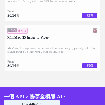
Supports 2K, 5-15s., and 16:9/9:16/1:1/adaptive aspect ratios.
From
$
0.14
體驗
/秒
NEW
圖生影片
MiniMax H3 Image-to-Video
MiniMax H3 image-to-video: animate a first-frame image (optionally with a last
frame) driven by a text prompt. Supports 2K, 5-15s.
From
$
0.14
體驗
/秒
一個 API，暢享全模態 AI。
探索全部模型