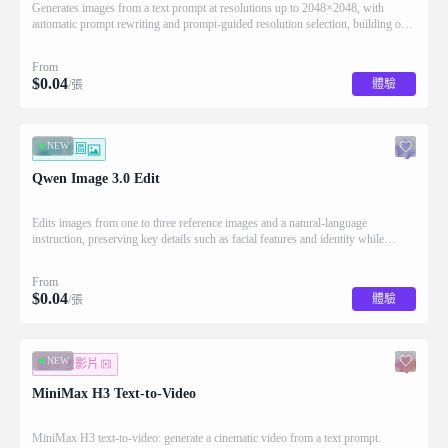
Generates images from a text prompt at resolutions up to 2048×2048, with
automatic prompt rewriting and prompt-guided resolution selection, building on
Qwen strength in complex text rendering and precise prompt adherence
From
$
0.04
體驗
/張
NEW
圖生圖
Qwen Image 3.0 Edit
Edits images from one to three reference images and a natural-language
instruction, preserving key details such as facial features and identity while
applying the requested changes
From
$
0.04
體驗
/張
NEW
文生影片
MiniMax H3 Text-to-Video
MiniMax H3 text-to-video: generate a cinematic video from a text prompt.