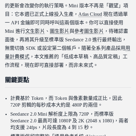
的更新會改變你的執行策略。Mini 版本不再是「觀望」項
我可以在兩個版本之間遷移專案嗎？
目：它本週已正式上線投入生產，
Atlas Cloud
現在透過單
關於 Seedance 2.0 Mini 與標準版的總結
一 API 金鑰即可同時呼叫這兩個版本。你可以直接使用
Mini 進行
文生影片
、
圖生影片
與
參考圖生影片
，待確認畫
面後，再將其升級至標準版 Seedance 2.0 進行最終輸出，
無需切換 SDK 或設定第二個帳戶。隨著全系列產品採用
用
量計費模式
，本文推薦的「低成本草稿、高品質定稿」工
作流程，現在即可直接部署，而非未來式。
關鍵要點
計費基於 Token，而 Token 與像素數量成正比，因此
720P 剪輯的每秒成本大約是 480P 的兩倍。
Seedance 2.0 Mini 解析度上限為 720P，而標準版
Seedance 2.0 最高可達 1080P 及 2K (2048 x 1080)，兩者
均支援 24fps，片段長度為 4 到 15 秒。