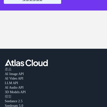
產品
AI Image API
AI Video API
LLM API
AI Audio API
3D Models API
模型
Seedance 2.5
Seedream 5.0