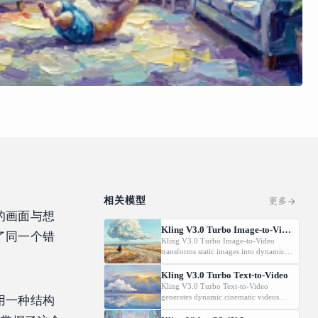
相关模型
更多
的画面与想
Kling V3.0 Turbo Image-to-Video
了同一个错
Kling V3.0 Turbo Image-to-Video
transforms static images into dynamic
cinematic videos using MVL
technology. Supports first/last frame
Kling V3.0 Turbo Text-to-Video
control and audio generation.
Kling V3.0 Turbo Text-to-Video
generates dynamic cinematic videos
用一种结构
from text prompts using MVL