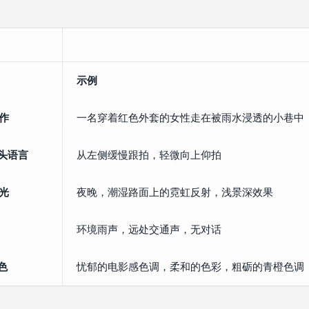
示例
动作
一名穿着红色外套的女性走在被雨水浸透的小巷中
头语言
从左侧缓慢跟拍，轻微向上仰拍
灯光
夜晚，潮湿路面上的霓虹反射，浅景深效果
环境雨声，远处交通声，无对话
色
忧郁的电影感色调，柔和的色彩，粗砺的青橙色调