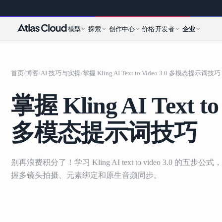
模型
探索
创作中心
价格
开发者
企业
首页
/
博客
/
AI 技巧与实操
/
掌握 Kling AI Text to Video 3.0 多模态提示词技巧
掌握 Kling AI Text to 
多模态提示词技巧
别再浪费积分了！学习 Kling AI text to video 3.0 的
握多镜头拍摄、元素绑定和原生音频同步。