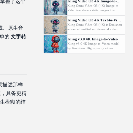
technology. Supports first/last frame
旦掌握了这个
Kling Video O3 4K Image-to-Video
control and audio generation.
Kling Omni Video O3 (4K) Image-to-
Video transforms static images into
dynamic cinematic videos using MVL
technology. Supports first/last frame
Kling Video O3 4K Text-to-Video
control and audio generation.
Kling Omni Video O3 (4K) is Kuaishou
成、原生音
advanced unified multi-modal video
model with MVL (Multi-modal Visual
简单的
文字转
Language) technology. Generates high-
Kling v3.0 4K Image-to-Video
quality videos from text prompts with
Kling v3.0 4K Image-to-Video model
natural motion and audio generation
by Kuaishou. High-quality video
support.
generation from images.
景描述那样
架，具备更精
产生模糊的结