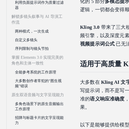
化的 5 部分
多模态提
利用负面提示词作为质量过滤
器
逻辑，一切都会变得
解锁多镜头叙事与 AI 导演工
作流
Kling 3.0
带来了三大核
两种模式，一次生成
频引擎，以及深度元
自定义多镜头
视频提示词公式
已无
序列限制与镜头节拍
掌握 Elements 3.0 实现完美的
适用于高质量 Kl
角色和主体一致性
全能参考系统的工作原理
大多数创作者常犯的“图生视
大多数在
Kling AI
频”错误
写提示词，而不是写一份
原生双语音频与文字呈现能力
准的
语义响应准确度
多角色场景下的原生音频输出
果。
工作原理
招牌与标题卡片的文字呈现能
力
以下是能够提供给模