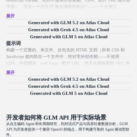
JavaScript 均内联，绝对不使用外部依赖、CDN、图片 URL 或外部
字体），渲染一个交互式“极光调音控制台”——一个全视口
WebGL 体验，呈现午夜极地天空，其中极光必须在 GLSL fragment
展开
shader 中实时计算，绝不能用 sprites、textures 或 particle stacks 伪
Generated with GLM 5.2 on Atlas Cloud
造。 核心渲染要求：渲染一个单一的全屏 quad，并在 fragment
Generated with Grok 4.5 on Atlas Cloud
shader 中完成所有视觉工作。北极光必须由分层 fractal
Generated with GLM 5 on Atlas Cloud
value/simplex noise（fbm，4–6 个 octaves）程序化生成，并通过统
提示词
一时钟随时间流动和扭曲，形成高耸的垂直光幕，会呼吸、涟动、
构建一个完整的、单文件、自包含的 HTML 文档（所有 CSS 和
打结并消散。将极光建模为自发光的体积辉光：沿垂直衰减累积亮
JavaScript 都内联在一个文件中，绝对零外部依赖——不使用
度，在每道光幕底部加入柔和 bloom，并在黑暗的上空散布微弱漂
CDN、外部脚本、web fonts、图片 URL，也不从网络获取 SVG 资
移的星尘噪声。画面构图为极简的低地平线上仰视角——约 80%
源；所有声音都用原生 Web Audio API 生成，所有视觉都用 CSS
展开
为天空，底部是一道黑色剪影山脊和一片镜面般静止的湖水，湖面
和 Canvas/DOM 绘制），可直接在任何现代浏览器中打开，并运行
Generated with GLM 5.2 on Atlas Cloud
以柔和涟漪、垂直镜像的方式反射极光和星辰。基础色板为近黑靛
一个可演奏的赛博朋克步进音序器鼓机，视觉语言采用 1980 年代
Generated with Grok 4.5 on Atlas Cloud
蓝（深蓝紫色夜空）；极光是唯一高饱和元素——克制、明亮、半
synthwave 霓虹风格。 核心乐器：渲染一个发光的步进矩阵，16 列
Generated with GLM 5 on Atlas Cloud
透明，绝不刺眼俗艳。 交互（全部实时、流畅且反馈清晰）： -
× 6 轨，横向铺满屏幕，每行对应一个声部——Kick、Snare、
在天空中拖动鼠标会像拉扯织物一样“牵引”光幕——将指针位置/速
Closed Hi-Hat、Open Hi-Hat、Clap 和 Synth Bass。96 个单元格中的
度传入 shader uniforms，使极光向光标弯曲、拉伸并流动，松开后
每一个都是可点击 pad；点击可切换开/关，激活的单元格以高饱和
带着柔和惯性缓缓回弹。 - 鼠标滚轮滚动会循环切换“季节”，让极
开发者如何将 GLM API 用于实际场景
magenta-to-cyan 辉光点亮，未激活的单元格则是在近黑靛蓝背景上
光色带在 emerald green → magenta → indigo（再回到起点）之间连
的暗淡内嵌矩形。用户通过逐列点亮单元格来编排节拍。支持点击
从自主编码 Agent 和长周期研究，到对话式产品与高吞吐量数据分析，GLM
续插值，表现为平滑的渐变偏移，而不是离散跳变。 - 双击会在天
API 为开发者提供一个兼容 OpenAI 的端点，用于构建可靠的 Agent 驱动型软
并拖拽涂抹，批量切换多个单元格。 音频：使用 Web Audio API
空中的该位置点燃一颗新星：它会脉冲闪烁（正弦亮度），并在湖
件。