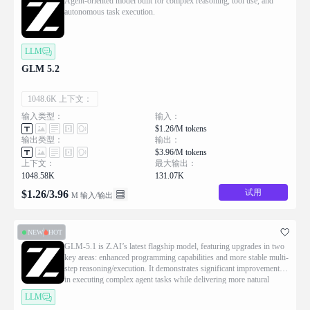
Agent-oriented model built for complex reasoning, tool use, and
autonomous task execution.
LLM
GLM 5.2
1048.6K 上下文：
输入类型：
输入：
$1.26/M tokens
输出类型：
输出：
$3.96/M tokens
上下文：
最大输出：
1048.58K
131.07K
试用
$
1.26
/
3.96
M 输入/输出
NEW
HOT
GLM-5.1 is Z.AI’s latest flagship model, featuring upgrades in two
key areas: enhanced programming capabilities and more stable multi-
step reasoning/execution. It demonstrates significant improvements
in executing complex agent tasks while delivering more natural
conversational experiences and superior front-end aesthetics.
LLM