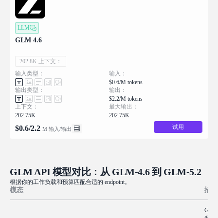
LLM
GLM 4.6
202.8K 上下文：
输入类型：
输入：
$0.6/M tokens
输出类型：
输出：
$2.2/M tokens
上下文：
最大输出：
202.75K
202.75K
试用
$
0.6
/
2.2
M 输入/输出
GLM API 模型对比：从 GLM-4.6 到 GLM-5.2
根据你的工作负载和预算匹配合适的 endpoint。
模态
描述
GLM