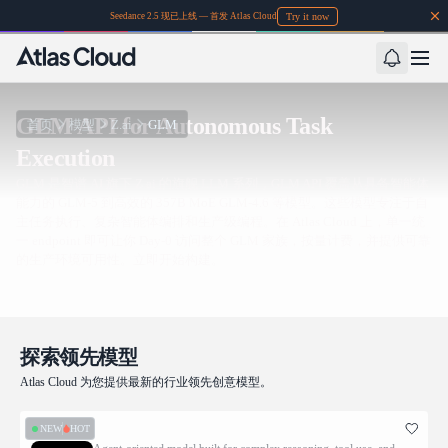
Try it now
Seedance 2.5 现已上线 — 首发 Atlas Cloud
GLM API for Autonomous Task
首页
模型
Z.ai
GLM
Execution
GLM 是智谱 AI 旗下 Z.ai 的旗舰 LLM 系列，GLM API 覆盖从具备智能体
能力的 GLM-5 到高效的 357B MoE GLM-4.6 等模型。这些模型专注于自
主任务执行、复杂智能体编排和生产级编程。在 Atlas Cloud 上，单一统
一 endpoint 即可让你 Day-0 访问整个 GLM 家族，按量计费，并提供可靠
的生产环境可用性。立即开始构建。
探索领先模型
Atlas Cloud 为您提供最新的行业领先创意模型。
NEW
HOT