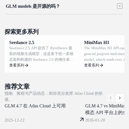
可以。Atlas Cloud 通过 OpenAI 兼容 endpoint 提供 GLM models，
供前沿级能力。
GLM models 是开源的吗？
因此任何支持自定义 base URL 和 model name 的 framework 或
SDK 都可以用很少改动来调用它们。这样你就能把 GLM 接入现
是的。GLM 系列由 Z.ai (Zhipu AI) 以开放权重模型形式发布，并
有的工具调用智能体、编程助手和多步编排流水线。立即开始构
采用宽松许可证，因此被广泛视为领先的开源选择。在 Atlas
建吧。
Cloud 上，你可以获得这些模型的托管式、生产就绪访问能力，无
探索更多系列
需自行托管或维护基础设施。
Seedance 2.5
MiniMax H3
Seedance 2.5 API 提供了 ByteDance 最
The MiniMax H3 API opens
新的视频生成模型，这是基于统一多模
general purpose multimodal
态架构构建的 Seedance 2.0 的继任者。
model, which reads text, im
它能够一次性渲染长达30秒的视频片
查看系列
and audio as one context in
查看系列
段，在逼真的物理法则下保持主体一致
task at a time. Clips run 5 t
性，并直接在画面中绘制文本和多语言
at 24 FPS across aspect rati
字幕。Atlas Cloud 在已经提供
to 9:16, and one prompt ca
推荐文章
Seedance 2.0 和 1.5 服务的相同统一端
characters, replace backgrou
指南、教程与产品动态，助你充分发挥 Atlas Cloud 的价
点上带来了零日（Day-0）访问权限。
dialogue or clone a voice fr
值。
今天就开始构建吧。
reference clip. Atlas Cloud s
GLM 4.7 在 Atlas Cloud 上可用
through one OpenAI-compat
GLM 4.7 vs MiniMax 
endpoint. Start building tod
模态 API 平台上的
2025-12-22
2026-01-20