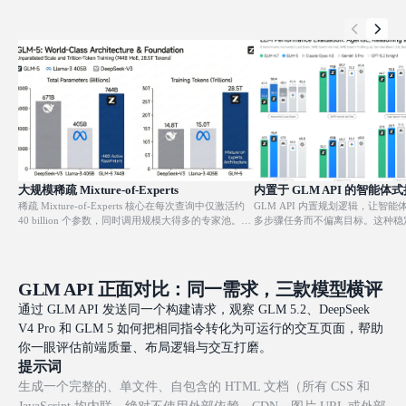
大规模稀疏 Mixture-of-Experts
内置于 GLM API 的智能体
稀疏 Mixture-of-Experts 核心在每次查询中仅激活约
GLM API 内置规划逻辑，让智
40 billion 个参数，同时调用规模大得多的专家池。这
多步骤任务而不偏离目标。这种稳
样既能获得深厚知识与精准召回，又无需在每次调用
软件开发、研究流水线，以及需要
中承担密集模型的成本。
一致性的工作流。
GLM API 正面对比：同一需求，三款模型横评
通过 GLM API 发送同一个构建请求，观察 GLM 5.2、DeepSeek
V4 Pro 和 GLM 5 如何把相同指令转化为可运行的交互页面，帮助
你一眼评估前端质量、布局逻辑与交互打磨。
提示词
生成一个完整的、单文件、自包含的 HTML 文档（所有 CSS 和