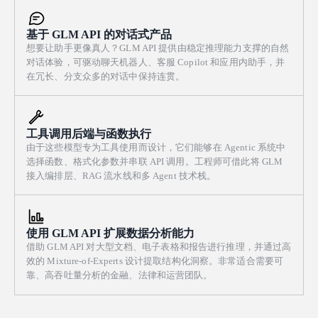
knob 和音量 fader、切换 mutes、按空格键播放/停止，以及按数字
键跳转 bass 根音。状态（哪些单元格激活、BPM、音量、mutes、
基于 GLM API 的对话式产品
播放状态）必须清晰管理，确保 UI 与音频永不失步。用户与页面
想要让助手更像真人？GLM API 提供由稳定推理能力支撑的自然
的第一次交互也应解锁/恢复 AudioContext。优先保证紧密的音画
对话体验，可驱动聊天机器人、客服 Copilot 和应用内助手，并
同步、播放头与涟漪的流畅 60fps 动画，以及开箱即用、真正令人
在冗长、分支众多的对话中保持连贯。
满意且有音乐性的结果。
工具调用后端与函数执行
由于这些模型专为工具使用而设计，它们能够在 Agentic 系统中
选择函数、格式化参数并串联 API 调用。工程师可借此将 GLM
接入编排层、RAG 流水线和多 Agent 技术栈。
使用 GLM API 扩展数据分析能力
借助 GLM API 对大型文档、电子表格和报告进行推理，并通过高
效的 Mixture-of-Experts 设计提取结构化洞察。非常适合需要可
靠、高吞吐量分析的金融、法律和运营团队。