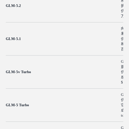
和 t
GLM-5.2
执行
优。
万 in
向 
果，
GLM-5.1
供更
和 a
百万 o
GLM
旗舰
GLM-5v Turbo
优先
感。
$1.
GLM
优化
GLM-5 Turbo
它在
成效
toke
GL