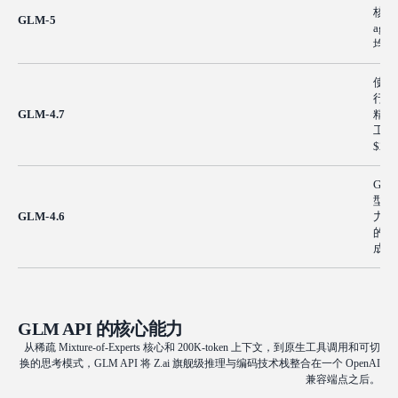
核心
GLM-5
ag
均衡选
使用
行能
GLM-4.7
精致
工作负
$2.
GLM-
型，
GLM-4.6
力。
的推
成，价
GLM API 的核心能力
从稀疏 Mixture-of-Experts 核心和 200K-token 上下文，到原生工具调用和可切
换的思考模式，GLM API 将 Z.ai 旗舰级推理与编码技术栈整合在一个 OpenAI
兼容端点之后。