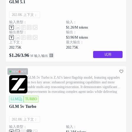
GLM 5.1
202.8K 上下文：
输入类型：
输入：
$1.26/M tokens
输出类型：
输出：
$3.96/M tokens
上下文：
最大输出：
202.75K
202.75K
试用
$
1.26
/
3.96
M 输入/输出
NEW
HOT
GLM-5v Turbo is Z.AI’s latest flagship model, featuring upgrades
in two key areas: enhanced programming capabilities and more
stable multi-step reasoning/execution. It demonstrates significant
improvements in executing complex agent tasks while delivering
more natural conversational experiences and superior front-end
LLM
TURBO
aesthetics.
GLM 5v Turbo
202.8K 上下文：
输入类型：
输入：