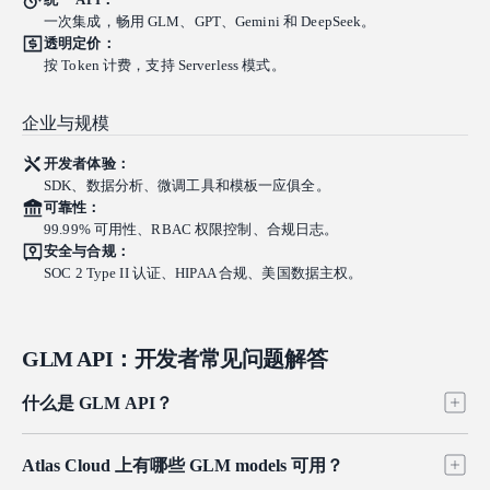
一次集成，畅用 GLM、GPT、Gemini 和 DeepSeek。
透明定价：
按 Token 计费，支持 Serverless 模式。
企业与规模
开发者体验：
SDK、数据分析、微调工具和模板一应俱全。
可靠性：
99.99% 可用性、RBAC 权限控制、合规日志。
安全与合规：
SOC 2 Type II 认证、HIPAA 合规、美国数据主权。
GLM API：开发者常见问题解答
什么是 GLM API？
GLM API 让开发者可以访问 Z.ai (Zhipu AI) 的 GLM 系列开放权
Atlas Cloud 上有哪些 GLM models 可用？
重大语言模型，包括 GLM-5.2、GLM-5、GLM-4.7 和 GLM-4.6。