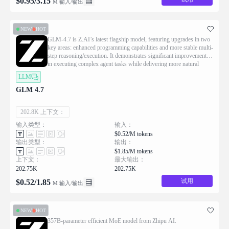
$
0.95
/
3.15
M 输入/输出
NEW
HOT
GLM-4.7 is Z.AI’s latest flagship model, featuring upgrades in two
key areas: enhanced programming capabilities and more stable multi-
step reasoning/execution. It demonstrates significant improvements
in executing complex agent tasks while delivering more natural
conversational experiences and superior front-end aesthetics.
LLM
GLM 4.7
202.8K 上下文：
输入类型：
输入：
$0.52/M tokens
输出类型：
输出：
$1.85/M tokens
上下文：
最大输出：
202.75K
202.75K
试用
$
0.52
/
1.85
M 输入/输出
NEW
HOT
357B-parameter efficient MoE model from Zhipu AI.