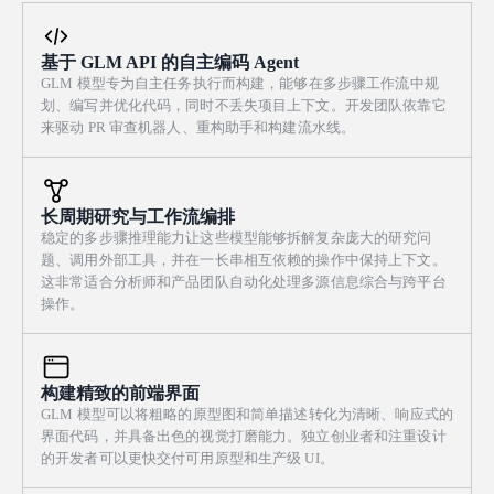
实时合成所有鼓声部——kick 为快速振幅衰减的音高下滑 sine，
面投下匹配的倒影。支持同时存在多颗星。 - 保持细腻的空闲动
snare 和 clap 为带 envelope 的滤波白噪声爆发，closed 和 open hi-
画，让第一道光幕在加载时仿佛缓慢苏醒并舒展开来——营造安
hats 为高通噪声并分别使用短/长衰减，synth bass 为经过 resonant
基于 GLM API 的自主编码 Agent
静、神圣、寒冷而静止的氛围。 UI 与打磨：在角落放置一个小
low-pass filter 的 detuned saw/square，并演奏可选择的根音。使用精
GLM 模型专为自主任务执行而构建，能够在多步骤工作流中规
巧、优雅、半透明的控制浮层，显示当前季节/颜色，以及一行淡
确的 look-ahead clock 调度步进（不要用天真的 setInterval 定
划、编写并优化代码，同时不丢失项目上下文。开发团队依靠它
淡的操作提示（拖动 / 滚动 / 双击），采用干净现代的冷色调审
时），让循环在高 BPM 下依然稳如磐石。播放时持续循环 16 步
来驱动 PR 审查机器人、重构助手和构建流水线。
美，并带有柔和淡入淡出过渡。让它完全响应式：窗口尺寸变化时
pattern。 走带与控制，停靠在底部横向固定的对称控制栏中：一个
调整 WebGL canvas 并更新 resolution uniforms，使其填满任意视
大型播放/停止按钮，一个 BPM dial 或 rotary knob（可拖拽，范围
口，并在高 DPI 屏幕上保持清晰。使用 requestAnimationFrame 目
约 60–200 BPM，默认 120）并带实时数字读数，一个主音量
标稳定 60fps。若 WebGL 不可用，提供优雅的降级提示。优先保证
长周期研究与工作流编排
fader，各轨 mute 按钮，一个清空按钮，以及一个随机生成合理节
噪声流动的数学质感、体积辉光效果和交互的流畅度——这是强模
稳定的多步骤推理能力让这些模型能够拆解复杂庞大的研究问
拍的随机按钮。移动的播放头——一束垂直光刃——与音频完美同
型应该明显胜过弱模型的地方。
题、调用外部工具，并在一长串相互依赖的操作中保持上下文。
步地扫过网格，它命中的每个激活单元格都会绽放径向涟漪脉冲并
这非常适合分析师和产品团队自动化处理多源信息综合与跨平台
逐渐淡出。包含一个实时 oscilloscope/waveform 显示，用于可视化
操作。
主输出振幅，并实时随声音响应。 视觉风格：深靛蓝到紫罗兰的
渐变背景，暗到近乎黑色；网格线和 UI 点缀使用电光 magenta 与
cyan；所有亮度都来自元素自发光和命中闪光 bloom（box-shadow
glow、近似 additive 的高光），营造深夜地下俱乐部随循环脉动的
构建精致的前端界面
感觉。将完整网格居中显示，保持布局对称，底部控制栏压缩基座
GLM 模型可以将粗略的原型图和简单描述转化为清晰、响应式的
界面代码，并具备出色的视觉打磨能力。独立创业者和注重设计
空间，并实现响应式，使网格在较小视口下也能优雅缩放。加入细
的开发者可以更快交付可用原型和生产级 UI。
腻的动态 scanline 或 chromatic shimmer 以增强氛围，同时不影响可
读性。 交互要求：一切都要即时响应——点击 pads、拖动 BPM