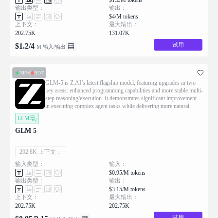
$1.2/M tokens
输出类型：
输出：
$4/M tokens
上下文：
最大输出：
202.75K
131.07K
试用
$
1.2
/
4
M 输入/输出
NEW
HOT
GLM-5 is Z.AI’s latest flagship model, featuring upgrades in two
key areas: enhanced programming capabilities and more stable multi-
step reasoning/execution. It demonstrates significant improvements
in executing complex agent tasks while delivering more natural
conversational experiences and superior front-end aesthetics.
LLM
GLM 5
202.8K 上下文：
输入类型：
输入：
$0.95/M tokens
输出类型：
输出：
$3.15/M tokens
上下文：
最大输出：
202.75K
202.75K
试用