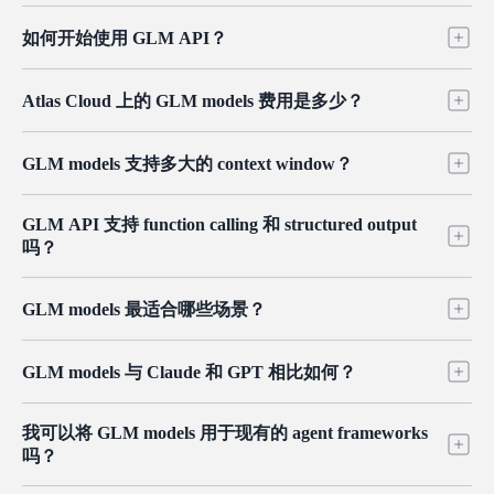
这些模型专为编程、多步推理和自主智能体任务而设计。在 Atlas
Atlas Cloud 托管了当前的 GLM 阵容，包括 GLM-5.2、GLM-
Cloud 上，你可以通过一个 OpenAI 兼容 endpoint 访问整个模型系
如何开始使用 GLM API？
5.1、GLM-5、GLM-5 Turbo、GLM-5v Turbo、GLM-4.7 和 GLM-
列，并按使用量付费。
4.6。旗舰版本面向复杂的智能体和编程工作，而 Turbo 变体则优
注册 Atlas Cloud，生成一个 API key，然后将你现有的 OpenAI 兼
先提供更快、低延迟的响应。要在它们之间切换，只需修改请求
Atlas Cloud 上的 GLM models 费用是多少？
容 client 指向我们的 endpoint。由于 GLM API 遵循 OpenAI
中的 model 标识符。
request format，大多数集成只需要更改 base URL 和 model name
价格按使用量付费，并按 token 计费，无需订阅。GLM-4.7 和
即可开始发送请求。访问按使用量付费，按调用透明计价，无需
GLM models 支持多大的 context window？
GLM-4.6 起价为每百万 input tokens $0.60、每百万 output tokens
订阅。
$2.20；GLM-5 为 input $1.00、output $3.20；GLM-5.2 为 input
Atlas Cloud 上的 GLM models 提供约 200K tokens 的大 context
$1.40、output $4.40。缓存的 input 按更低费率计费，可降低重复
GLM API 支持 function calling 和 structured output
window，旗舰版本的最大 output 可达约 131K tokens。这样的容
上下文的成本。
吗？
量足以在单次请求中加载整个代码仓库、长文档或较长的智能体
历史记录。GLM 系列中也有更长上下文的变体，请查看各 model
支持。GLM models 支持 tool 和 function calling，以及结构化
页面了解其准确限制。
GLM models 最适合哪些场景？
JSON output，因此可以直接接入需要机器可读响应的智能体流水
线和生产系统。结合 OpenAI 兼容格式，GLM API 可以轻松接入
这些模型面向编程、长程推理和自主智能体执行而构建。常见用
现有的工具调用工作流。
GLM models 与 Claude 和 GPT 相比如何？
途包括整库代码分析、全栈原型开发，以及多步研究或工作流自
动化。旗舰 GLM-5 系列可处理最具挑战性的智能体工作，而
GLM 的旗舰模型定位为在编程和智能体基准测试上可与领先闭源
GLM-4.6 在日常任务中兼顾速度与能力。
我可以将 GLM models 用于现有的 agent frameworks
模型竞争的开放权重替代方案。其主要实际优势在于成本：按
吗？
token 计价仅为同类专有模型的一小部分，同时编程表现依然强
劲。对于需要在预算与质量之间权衡的团队，GLM 以更低价格提