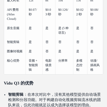
最大时长
12s
8s
10s
15s
8s
API 费用
$0.07/
$0.0
$0.126/
$0.02
$0.08/
(Atlas
秒
3/秒
秒
2/秒
秒
Cloud)
原生音频
是
是
是 (5 种
是
否
语言)
智能剪辑
是
否
否
否
否
图像转视频
是
否
是
是
是
核心优势
音频 +
电影
分辨率
多模
动漫/
智能剪
级质
态控
插画风
辑
感
制
格
Vidu Q3 的优势
智能剪辑
：在本次对比中，没有其他模型提供自动场景
检测和分段功能。对于构建自动化视频剪辑流水线的团
队来说，仅此功能就足以成为选择该模型的理由。