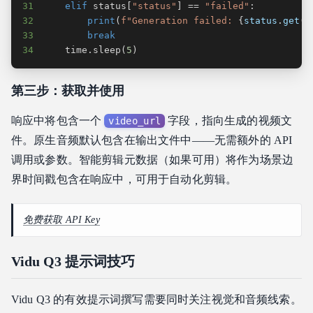
31
elif
 status
[
"status"
]
==
"failed"
:
32
print
(
f"Generation failed: 
{
status
.
get
(
'
33
break
34
    time
.
sleep
(
5
)
第三步：获取并使用
响应中将包含一个
字段，指向生成的视频文
video_url
件。原生音频默认包含在输出文件中——无需额外的 API
调用或参数。智能剪辑元数据（如果可用）将作为场景边
界时间戳包含在响应中，可用于自动化剪辑。
免费获取 API Key
Vidu Q3 提示词技巧
Vidu Q3 的有效提示词撰写需要同时关注视觉和音频线索。