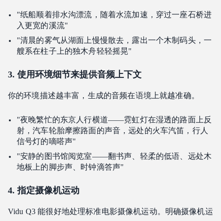
"纸船顺着排水沟漂流，随着水流加速，穿过一座石桥进
入更宽的溪流"
"清晨的雾气从湖面上慢慢散去，露出一个木制码头，一
艘系在柱子上的独木舟轻轻摇晃"
3. 使用环境细节来提供音频上下文
你的环境描述越丰富，生成的音频在语境上就越准确。
"夜晚繁忙的东京人行横道——霓虹灯在湿透的路面上反
射，汽车轮胎摩擦路面的声音，远处的火车汽笛，行人
信号灯的嘀嗒声"
"安静的图书馆阅览室——翻书声、轻柔的低语、远处木
地板上的脚步声、时钟滴答声"
4. 指定摄像机运动
Vidu Q3 能很好地处理标准电影摄像机运动。明确摄像机运