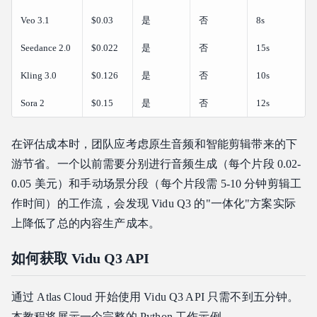
Veo 3.1
$0.03
是
否
8s
Seedance 2.0
$0.022
是
否
15s
Kling 3.0
$0.126
是
否
10s
Sora 2
$0.15
是
否
12s
在评估成本时，团队应考虑原生音频和智能剪辑带来的下
游节省。一个以前需要分别进行音频生成（每个片段 0.02-
0.05 美元）和手动场景分段（每个片段需 5-10 分钟剪辑工
作时间）的工作流，会发现 Vidu Q3 的"一体化"方案实际
上降低了总的内容生产成本。
如何获取 Vidu Q3 API
通过 Atlas Cloud 开始使用 Vidu Q3 API 只需不到五分钟。
本教程将展示一个完整的 Python 工作示例。