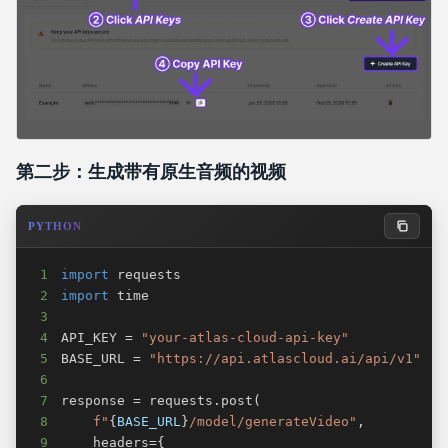
第二步：生成带有原生音频的视频
PYTHON
1
import
2
import
3
4
API_KEY 
=
"your-atlas-cloud-api-key"
5
BASE_URL 
=
"https://api.atlascloud.ai/api/v1"
6
7
response 
=
 requests
.
post
(
8
f"
{
BASE_URL
}
/model/generateVideo"
,
9
    headers
=
{