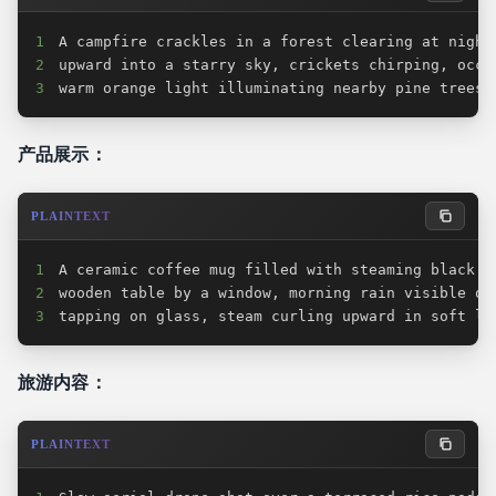
1
2
3
warm orange light illuminating nearby pine trees
产品展示：
PLAINTEXT
1
2
3
tapping on glass, steam curling upward in soft li
旅游内容：
PLAINTEXT