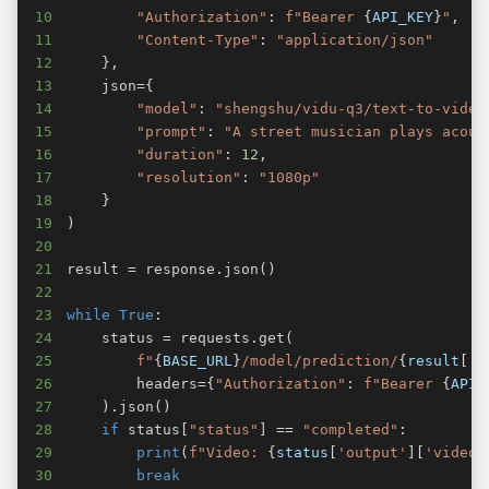
10
"Authorization"
:
f"Bearer 
{
API_KEY
}
"
,
11
"Content-Type"
:
"application/json"
12
}
,
13
    json
=
{
14
"model"
:
"shengshu/vidu-q3/text-to-video
15
"prompt"
:
"A street musician plays acous
16
"duration"
:
12
,
17
"resolution"
:
"1080p"
18
}
19
)
20
21
result 
=
 response
.
json
(
)
22
23
while
True
:
24
    status 
=
 requests
.
get
(
25
f"
{
BASE_URL
}
/model/prediction/
{
result
[
'r
26
        headers
=
{
"Authorization"
:
f"Bearer 
{
API_
27
)
.
json
(
)
28
if
 status
[
"status"
]
==
"completed"
:
29
print
(
f"Video: 
{
status
[
'output'
]
[
'video_
30
break