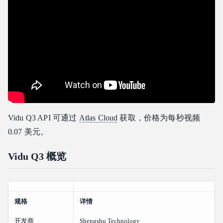
5. 保持场景复杂度的可控性
表现良好的示例提示词
Vidu Q3 对比竞品
Vidu Q3 的优势
竞品的优势
如何选择合适的模型
谁应该使用 Vidu Q3？
选择 Vidu Q3 如果：
Vidu Q3 API 可通过
Atlas Cloud
获取，价格为每秒视频
如果满足以下条件，请考虑替代方案：
0.07 美元。
Vidu Q3 的理想用例
Vidu Q3 概览
常见问题解答
Vidu Q3 在 Atlas Cloud 上的费用是多少？
Vidu Q3 会自动生成音频吗？
规格
什么是智能剪辑 (Smart Cuts)？
详情
Vidu Q3 支持图像转视频吗？
开发商
Shengshu Technology