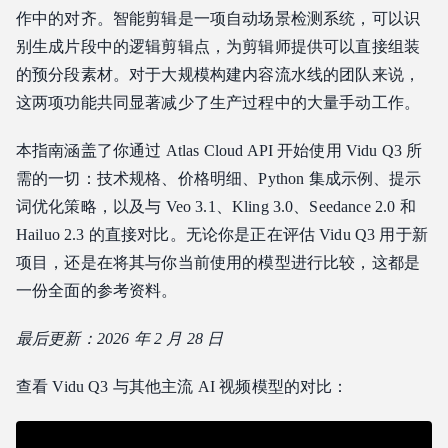
作中的对齐。智能剪辑是一项自动场景检测系统，可以识
运动与物理模拟处理
别生成片段中的逻辑剪辑点，为剪辑师提供可以直接组装
Vidu Q3 价格
的预分段素材。对于大规模构建内容流水线的团队来说，
Atlas Cloud API 定价
这两项功能共同显著减少了生产过程中的大量手动工作。
成本对比：大规模使用 Vidu Q3
本指南涵盖了你通过 Atlas Cloud API 开始使用 Vidu Q3 所
按功能对比价格
需的一切：技术规格、价格明细、Python 集成示例、提示
如何获取 Vidu Q3 API
词优化策略，以及与 Veo 3.1、Kling 3.0、Seedance 2.0 和
第一步：获取你的 API Key
Hailuo 2.3 的直接对比。无论你是正在评估 Vidu Q3 用于新
第二步：生成带有原生音频的视频
项目，还是在将其与你当前使用的模型进行比较，这都是
第三步：获取并使用
一份全面的参考资料。
Vidu Q3 提示词技巧
1. 描述声景
最后更新：2026 年 2 月 28 日
2. 利用 12 秒窗口
查看 Vidu Q3 与其他主流 AI 视频模型的对比：
3. 使用环境细节来提供音频上下文
4. 指定摄像机运动