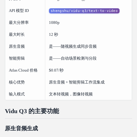
Vidu Q3 与 Veo 3.1 相比如何？
API 模型 ID
shengshu/vidu-q3/text-to-video
我可以将 Vidu Q3 用于商业项目吗？
最大分辨率
1080p
总结
相关文章
最大时长
12 秒
原生音频
是——随视频生成同步音频
智能剪辑
是——自动场景检测与分段
Atlas Cloud 价格
$0.07/秒
核心优势
原生音频 + 智能剪辑工作流集成
输入模式
文本转视频，图像转视频
Vidu Q3 的主要功能
原生音频生成