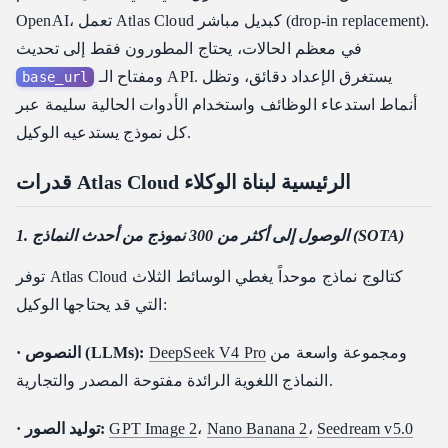
OpenAI، تعمل Atlas Cloud كبديل مباشر (drop-in replacement).
في معظم الحالات، يحتاج المطورون فقط إلى تحديث
ومفتاح الـ API. يستغرق الإعداد دقائق، وتظل
base_url
أنماط استدعاء الوظائف واستخدام الأدوات الحالية سليمة عبر
كل نموذج يستدعيه الوكيل.
قدرات Atlas Cloud الرئيسية لبناة الوكلاء
1. الوصول إلى أكثر من 300 نموذج من أحدث النماذج (SOTA)
توفر Atlas Cloud كتالوج نماذج موحداً يغطي الوسائط الثلاث
التي قد يحتاجها الوكيل:
ومجموعة واسعة من
DeepSeek V4 Pro
· النصوص (LLMs):
النماذج اللغوية الرائدة مفتوحة المصدر والتجارية.
Seedream v5.0
،
Nano Banana 2
،
GPT Image 2
· توليد الصور: