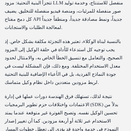
تتجزأ البنية التحتية: مزود LLM منفصل للاستنتاج، وخدمة توليد
صور منفصلة للمرئيات، ومنصة فيديو منفصلة للتخليق. يضيف
كل دمج مفتاح API جديداً، ونمط مصادقة جديداً، ومنطقاً جديداً
لمعالجة الطلبات والاستجابات.
بالنسبة لبناة الوكلاء، تعتبر هذه التجزئة مكلفة بشكل خاص. إذ
يجب توجيه كل استدعاء للأداة في حلقة الوكيل إلى المزود
الصحيح، والتعامل مع تنسيق الخطأ الخاص به، والامتثال لحدود
معدل الاستخدام المختلفة. ومع ذلك، فإن المشكلة ليست في
جودة النماذج الفردية، بل في الأعباء الإضافية للبنية التحتية
لربط مزودين متعددين داخل نظام وكيل متماسك.
نتيجة لذلك، تستهلك فرق الهندسة دورات عملها في إدارة
الاعتمادات واختلافات حزم تطوير البرمجيات (SDK) بدلاً من
تحسين الوكيل نفسه. وتصبح الفوترة غير متوقعة عندما يمتد
الاستخدام عبر ثلاثة أو أربعة مزودين. كما أن تغيير إصدار
النموذج في خدمة واحدة قد يؤدي إلى تعطل خطوات المسار