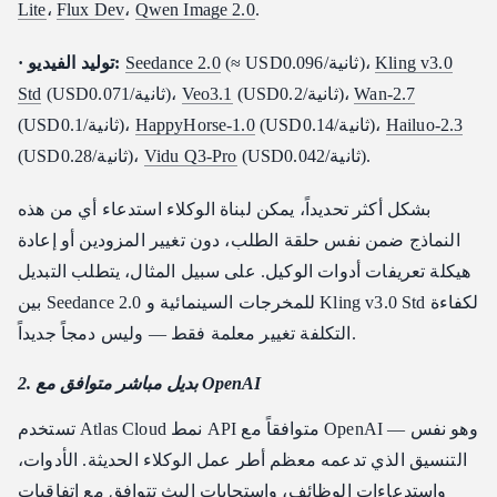
Lite
،
Flux Dev
،
Qwen Image 2.0
.
Kling v3.0
(≈ USD0.096/ثانية)،
Seedance 2.0
· توليد الفيديو:
Wan-2.7
(USD0.2/ثانية)،
Veo3.1
(USD0.071/ثانية)،
Std
Hailuo-2.3
(USD0.14/ثانية)،
HappyHorse-1.0
(USD0.1/ثانية)،
(USD0.042/ثانية).
Vidu Q3-Pro
(USD0.28/ثانية)،
بشكل أكثر تحديداً، يمكن لبناة الوكلاء استدعاء أي من هذه
النماذج ضمن نفس حلقة الطلب، دون تغيير المزودين أو إعادة
هيكلة تعريفات أدوات الوكيل. على سبيل المثال، يتطلب التبديل
بين Seedance 2.0 للمخرجات السينمائية و Kling v3.0 Std لكفاءة
التكلفة تغيير معلمة فقط — وليس دمجاً جديداً.
2. بديل مباشر متوافق مع OpenAI
تستخدم Atlas Cloud نمط API متوافقاً مع OpenAI — وهو نفس
التنسيق الذي تدعمه معظم أطر عمل الوكلاء الحديثة. الأدوات،
واستدعاءات الوظائف، واستجابات البث تتوافق مع اتفاقيات