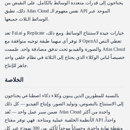
يحتاجون إلى قدرات متعددة الوسائط بالكامل. على النقيض من
ذلك، تطبق Atlas Cloud نفس مفهوم الـ API الموحد عبر
الوسائط الثلاث جميعها.
تعد Fal.ai و Replicate خيارات جيدة لاستنتاج الوسائط. ومع ذلك،
لا توفر أي منهما طبقة توجيه متوافقة مع OpenAI تغطي النص
والصورة والفيديو تحت تدفق مصادقة واحد. صُممت Atlas Cloud
خصيصاً لباني الوكلاء الذي يحتاج إلى الثلاثة في نظام خلفي واحد
جاهز للإنتاج.
الخلاصة
بالنسبة للمطورين الذين يبنون وكلاء ذكاء اصطناعي يحتاجون
إلى الاستنتاج بالنصوص، وتوليد الصور، وإنتاج الفيديو — كل ذلك
ضمن سير عمل واحد — تُعد Atlas Cloud واحدة من أكثر
الأنظمة الخلفية عملية ومتاحة. فهي توفر مفتاح API واحداً،
ونقطة نهاية واحدة، وحساباً موحداً لأكثر من
300 نموذج
عبر كل