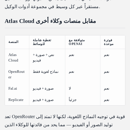
مستقراً عبر كل وسيط في مجموعة أدوات الوكيل.
Atlas Cloud مقابل منصات وكلاء أخرى
فوترة
متوافقة مع
تغطية شاملة
المنصة
موحدة
OPENAI
للوسائط
نعم
نعم
نص + صورة +
Atlas
فيديو
Cloud
نعم
نعم
نماذج لغوية فقط
OpenRout
er
نعم
لا
صورة + فيديو
Fal.ai
نعم
جزئياً
صورة + فيديو
Replicate
تعد OpenRouter قوية في توجيه النماذج اللغوية، لكنها لا تمتد إلى
توليد الصور أو الفيديو — مما يحد من فائدتها للوكلاء الذين