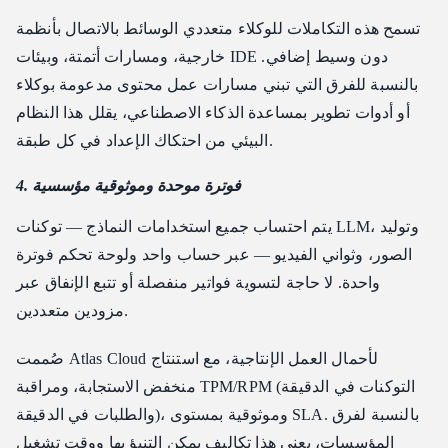
تسمح هذه التكاملات للوكلاء متعددي الوسائط بالاتصال بأنظمة
خارجية، ومسارات أتمتة، وبيئات IDE دون وسيط إضافي.
بالنسبة للفرق التي تبني مسارات عمل محتوى مدعومة بوكلاء
أو أدوات تطوير بمساعدة الذكاء الاصطناعي، يقلل هذا النظام
البيئي من احتكاك الإعداد في كل طبقة.
4. فوترة موحدة وموثوقية مؤسسية
يتم احتساب جميع استخدامات النماذج — توكنات LLM، وتوليد
الصور، وثواني الفيديو — عبر حساب واحد ولوحة تحكم فوترة
واحدة. لا حاجة لتسوية فواتير منفصلة أو تتبع الإنفاق عبر
مزودين متعددين.
صُممت Atlas Cloud لأحمال العمل الإنتاجية، مع استنتاج
منخفض الاستجابة، ومراقبة TPM/RPM (التوكنات في الدقيقة
والطلبات في الدقيقة)، وموثوقية بمستوى SLA. بالنسبة لفرق
المؤسسات، يعني هذا تكاليف يمكن التنبؤ بها ووقت تشغيل