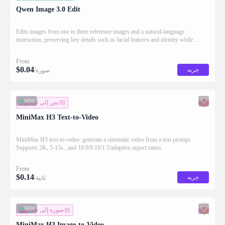
Qwen Image 3.0 Edit
Edits images from one to three reference images and a natural-language
instruction, preserving key details such as facial features and identity while
applying the requested changes
From
$
0.04
جربه
/صورة
NEW
نص إلى فيديو
MiniMax H3 Text-to-Video
MiniMax H3 text-to-video: generate a cinematic video from a text prompt.
Supports 2K, 5-15s., and 16:9/9:16/1:1/adaptive aspect ratios.
From
$
0.14
جربه
/ثانية
NEW
صورة إلى فيديو
MiniMax H3 Image-to-Video