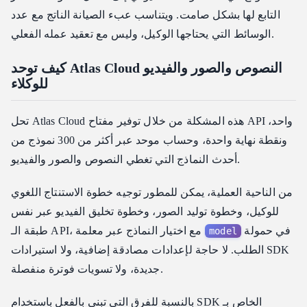
التابع لها بشكل صامت. ويتناسب عبء الصيانة الناتج مع عدد
الوسائط التي يحتاجها الوكيل، وليس مع تعقيد عمله الفعلي.
كيف توحد Atlas Cloud النصوص والصور والفيديو
للوكلاء
تحل Atlas Cloud هذه المشكلة من خلال توفير مفتاح API واحد،
ونقطة نهاية واحدة، وحساب موحد عبر أكثر من 300 نموذج من
أحدث النماذج التي تغطي النصوص والصور والفيديو.
من الناحية العملية، يمكن للمطور توجيه خطوة الاستنتاج اللغوي
للوكيل، وخطوة توليد الصور، وخطوة تخليق الفيديو عبر نفس
في حمولة
طبقة الـ API، مع اختيار النماذج عبر معلمة
model
الطلب. لا حاجة لإعدادات مصادقة إضافية، ولا استيرادات SDK
جديدة، ولا تسويات فوترة منفصلة.
بالنسبة للفرق التي تبني بالفعل باستخدام SDK الخاص بـ