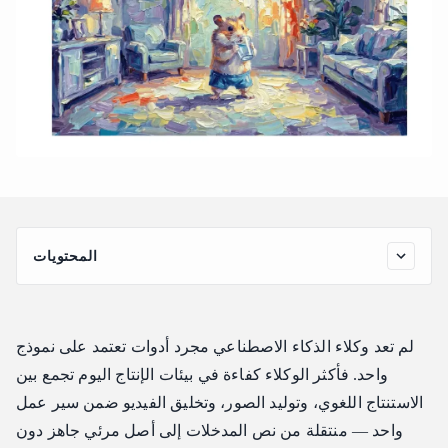
المحتويات
لماذا لا يزال بناء وكلاء الذكاء الاصطناعي متعدد الوسائط مجزأً
للغاية؟
كيف توحد Atlas Cloud النصوص والصور والفيديو للوكلاء
لم تعد وكلاء الذكاء الاصطناعي مجرد أدوات تعتمد على نموذج
قدرات Atlas Cloud الرئيسية لبناة الوكلاء
واحد. فأكثر الوكلاء كفاءة في بيئات الإنتاج اليوم تجمع بين
Atlas Cloud مقابل منصات وكلاء أخرى
الاستنتاج اللغوي، وتوليد الصور، وتخليق الفيديو ضمن سير عمل
واحد — منتقلة من نص المدخلات إلى أصل مرئي جاهز دون
الخلاصة