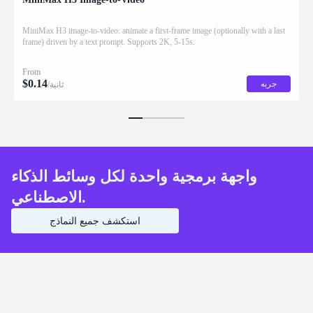
MiniMax H3 image-to-video: animate a first-frame image (optionally with a last
frame) driven by a text prompt. Supports 2K, 5-15s.
From
$
0.14
جربه
/ثانية
واجهة برمجية واحدة لكل وسائط الذكاء
الاصطناعي.
استكشف جميع النماذج