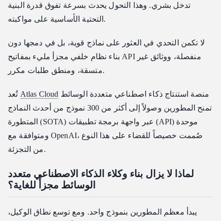
تدخل بشري. وهذا التحول يحدث بسرعة تفوق قدرة البنية
التحتية الأساسية على مواكبته.
لا تكمن التحدي في العثور على نماذج قوية، بل في دمجها دون
بناء نظام خلفي مجزأ مليء بمفاتيح API منفصلة، ووثائق غير
متسقة، ومنطق طلبات مكرر.
منصة استنتاج ذكاء اصطناعي متعددة الوسائط
Atlas Cloud
تُعد
تمنح المطورين وصولاً إلى أكثر من 300 نموذج من أحدث النماذج
المتطورة (SOTA) عبر واجهة برمجة تطبيقات (API) موحدة
ومتوافقة مع OpenAI، صُممت خصيصاً للقضاء على هذا النوع
من التجزئة.
لماذا لا يزال بناء وكلاء الذكاء الاصطناعي متعدد
الوسائط مجزأً للغاية؟
يبدأ معظم المطورين بنموذج واحد. ومع توسع نطاق الوكيل،