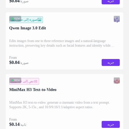
$
0.04
جربه
/صورة
NEW
صورة إلى صورة
Qwen Image 3.0 Edit
Edits images from one to three reference images and a natural-language
instruction, preserving key details such as facial features and identity while
applying the requested changes
From
$
0.04
جربه
/صورة
NEW
نص إلى فيديو
MiniMax H3 Text-to-Video
MiniMax H3 text-to-video: generate a cinematic video from a text prompt.
Supports 2K, 5-15s., and 16:9/9:16/1:1/adaptive aspect ratios.
From
$
0.14
جربه
/ثانية