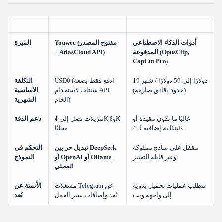
أدوات الذكاء الاصطناعي
Youwee (مفتوح المصدر
الميزة
المدفوعة (OpusClip,
+ AtlasCloud API)
CapCut Pro)
19 دولارًا إلى 59 دولارًا / شهر
USD0 (ادفع فقط بضعة
التكلفة
(حدود دقائق صارمة)
سنتات لاستخدام API
الأساسية
الخام)
الشهرية
غالبًا ما تكون مقيدة أو
تنزيلات تصل إلى 4K و8K
دعم الدقة
بتكلفة إضافية لـ 4K
محليًا
مقفل على نماذج مملوكة
تبديل حر بين DeepSeek
التحكم في
وغير قابلة للتغيير
أو OpenAI أو Ollama
النموذج
المحلي
تتطلب عمليات تحميل يدوية
مشغلات Telegram عن
الأتمتة عن
إلى واجهة ويب
بُعد وإضافات سير العمل
بُعد