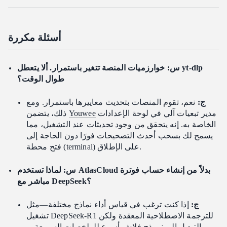
أسئلة مكررة
س: خوارزميات المنصة تتغير باستمرار. ألا يتعطل yt-dlp
طوال الوقت؟
ج:
نعم، تقوم المنصات بتحديث معاييرها باستمرار. ومع
مدير تبعيات آلي في لوحة الإعدادات
Youwee
ذلك، يتضمن
الخاصة به. إنه يتحقق من وجود تحديثات عند التشغيل، مما
يسمح لك بسحب أحدث التصحيحات فورًا دون الحاجة إلى
فتح محطة (terminal) على الإطلاق.
س: لماذا تستخدم AtlasCloud بدلاً من إنشاء حساب فوترة
مباشر مع DeepSeek؟
ج:
إذا كنت ترغب في قياس أداء نماذج مختلفة—مثل
تشغيل DeepSeek-R1 للترجمة الاصطلاحية المعقدة ولكن
التبديل إلى نموذج فلاش أسرع للملخصات السريعة—