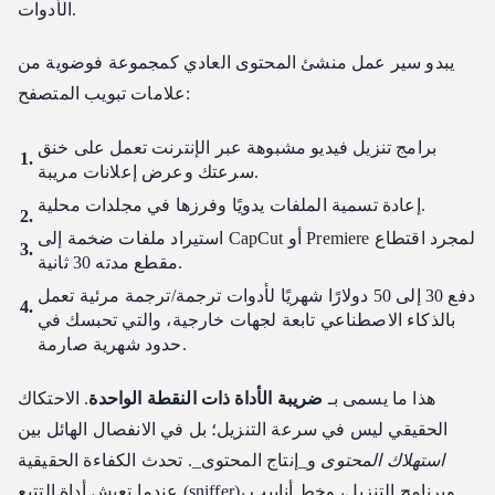
المكلفة
الأدوات.
أسئلة مكررة
يبدو سير عمل منشئ المحتوى العادي كمجموعة فوضوية من
علامات تبويب المتصفح:
برامج تنزيل فيديو مشبوهة عبر الإنترنت تعمل على خنق
سرعتك وعرض إعلانات مريبة.
إعادة تسمية الملفات يدويًا وفرزها في مجلدات محلية.
استيراد ملفات ضخمة إلى CapCut أو Premiere لمجرد اقتطاع
مقطع مدته 30 ثانية.
دفع 30 إلى 50 دولارًا شهريًا لأدوات ترجمة/ترجمة مرئية تعمل
بالذكاء الاصطناعي تابعة لجهات خارجية، والتي تحبسك في
حدود شهرية صارمة.
هذا ما يسمى بـ
ضريبة الأداة ذات النقطة الواحدة
. الاحتكاك
الحقيقي ليس في سرعة التنزيل؛ بل في الانفصال الهائل بين
استهلاك المحتوى
و_إنتاج المحتوى_. تحدث الكفاءة الحقيقية
عندما تعيش أداة التتبع (sniffer)، وبرنامج التنزيل، وخط أنابيب