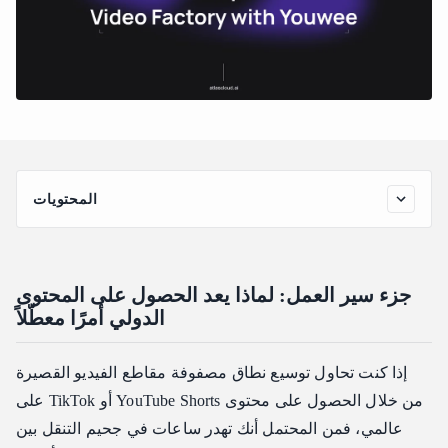
المحتويات
جزء سير العمل: لماذا يعد الحصول على المحتوى الدولي أمرًا
معطّلاً
العرض: تقطيع الفيديو القائم على النص
جزء سير العمل: لماذا يعد الحصول على المحتوى
دراسة حالة: 100 مقطع مترجم في ساعتين
الدولي أمرًا معطّلاً
الخطوة 1: الاستيعاب الجماعي عبر جسر إضافة المتصفح
إذا كنت تحاول توسيع نطاق مصفوفة مقاطع الفيديو القصيرة
الخطوة 2: ورشة عمل الترجمة والمفتاح العالمي AtlasCloud
على TikTok أو YouTube Shorts من خلال الحصول على محتوى
الخطوة 3: أتمتة مشغل سير العمل والتوسيع عن بُعد
عالمي، فمن المحتمل أنك تهدر ساعات في جحيم التنقل بين
مصفوفة الميزات: التخصيص مفتوح المصدر مقابل الاشتراكات