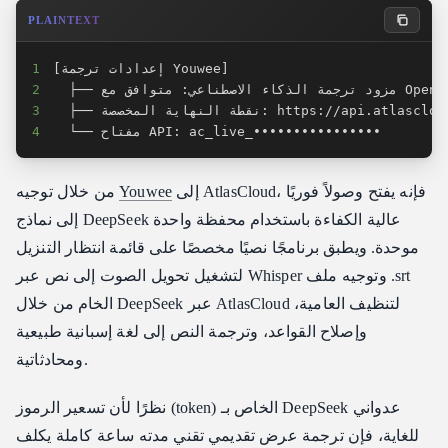
PLAINTEXT
1
2
3
  └── مفتاح API: ac_live_••••••••••••••••
4
إلى AtlasCloud، فإنه يفتح وصولاً فوريًا
Youwee
من خلال توجيه
إلى نماذج DeepSeek عالية الكفاءة باستخدام محفظة واحدة
موحدة. ويطبق برنامجًا نصيًا مخصصًا على قائمة انتظار التنزيل
لتشغيل تحويل الصوت إلى نص عبر Whisper وتوجيه ملف .srt
الخام من خلال DeepSeek عبر AtlasCloud لتنظيف العامية،
وإصلاح القواعد، وترجمة النص إلى لغة إسبانية طبيعية
ومحادثاتية.
نظرًا لأن تسعير الرموز (token) الخاص بـ DeepSeek عدواني
للغاية، فإن ترجمة عرض تقديمي تقني مدته ساعة كاملة يكلف