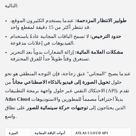
التالية:
طوابير الانتظار المزدحمة:
عندما يستخدم الكثيرون الموقع،
قد تنتظر أكثر من 15 دقيقة لمقطع واحد.
حدود الترخيص:
لا تسمح الباقات المجانية عادةً باستخدام
الفيديوهات في إعلانات مدفوعة.
مشكلات العلامة المائية:
إزالة الشعارات يدوياً بعد التحرير
تستغرق وقتاً طويلاً جداً للفرق المحترفة.
عندما يصبح "المجاني" عنق زجاجة، فإن التوجه المنطقي هو نحو
حلول
تحويل الصورة إلى فيديو بالذكاء الاصطناعي مجاناً
من
الاحتكاك التقني عبر حلول واجهة برمجة التطبيقات (API). تقدم
بديلاً احترافياً مصمماً للمطورين والاستوديوهات
Atlas Cloud
الذين يحتاجون إلى
توجيهات حركة سينمائية للصور
على نطاق
واسع.
ATLAS CLOUD API
أدوات الباقة المجانية
الميزة