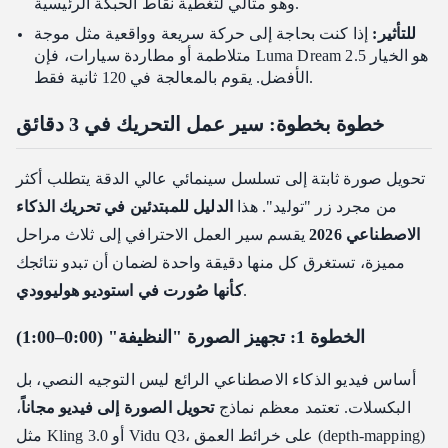
وهو مثالي لتغطية نقاط الحبكة الرئيسية.
للتأثير:
إذا كنت بحاجة إلى حركة سريعة وواقعية مثل موجة
متلاطمة أو مطاردة سيارات، فإن Luma Dream 2.5 هو الخيار
الأفضل. يقوم بالمعالجة في 120 ثانية فقط.
خطوة بخطوة: سير عمل التحريك في 3 دقائق
تحويل صورة ثابتة إلى تسلسل سينمائي عالي الدقة يتطلب أكثر
من مجرد زر "توليد". هذا
الدليل للمبتدئين في تحريك الذكاء
الاصطناعي 2026
يقسم سير العمل الاحترافي إلى ثلاث مراحل
مميزة، تستغرق كل منها دقيقة واحدة لضمان أن تبدو نتائجك
.
كأنها صُورت في استوديو هوليوودي
الخطوة 1: تجهيز الصورة "النظيفة" (0:00–1:00)
أساس فيديو الذكاء الاصطناعي الرائع ليس التوجيه النصي، بل
البكسلات. تعتمد معظم نماذج
تحويل الصورة إلى فيديو مجاناً
،
مثل Kling 3.0 أو Vidu Q3، على خرائط العمق (depth-mapping)