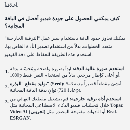
أخلاقياً.
كيف يمكنني الحصول على جودة فيديو أفضل في الباقة
المجانية؟
يمكنك تجاوز حدود الدقة باستخدام سير عمل "الترقية الخارجية"
متعدد الخطوات. بدلاً من استخدام تصدير الأداة الخاص بها،
استخدم هذه الطريقة للحفاظ على دقة الفيديو:
استخدم صورة عالية الدقة:
ابدأ بصورة واضحة ومُحسّنة بدقة
1080p أو أعلى كإطار مرجعي بدلاً من استخدام النص فقط.
أنشئ مقطعاً قصيراً مدته 3–5
توليد مقطع "البذرة" (Seed):
ثوانٍ بدقة الباقة المجانية (عادةً 720p).
استخدم أداة ترقية خارجية:
قم بتشغيل مقطعك النهائي من
Topaz
خلال مُحسّنات فيديو الذكاء الاصطناعي المجانية مثل
Real-
أو الأدوات مفتوحة المصدر مثل
Video AI (تجريبي)
ESRGAN
.