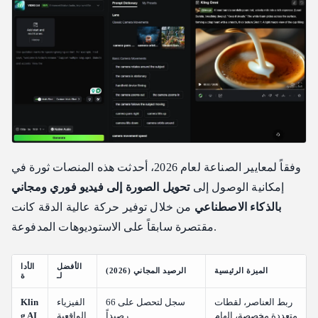
وفقاً لمعايير الصناعة لعام 2026، أحدثت هذه المنصات ثورة في
إمكانية الوصول إلى
تحويل الصورة إلى فيديو فوري ومجاني
بالذكاء الاصطناعي
من خلال توفير حركة عالية الدقة كانت
مقتصرة سابقاً على الاستوديوهات المدفوعة.
الأفضل
الأدا
الميزة الرئيسية
الرصيد المجاني (2026)
لـ
ة
ربط العناصر، لقطات
سجل لتحصل على 66
الفيزياء
Klin
متعددة مخصصة، إلهام
رصيداً
الواقعية
g AI