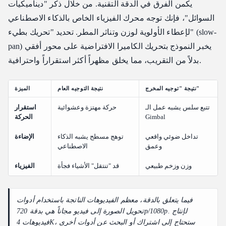
يكمن الفرق في الدقة التقنية. من خلال ذكر "ديناميكيات
السوائل"، فإنك توجه محرك الفيزياء الخاص بالذكاء الاصطناعي
لإعطاء الأولوية لوزن وتناثر المطر. تحديد "تحريك بطيء" (slow-
pan) يخبر النموذج بتحريك الكاميرا الافتراضية على محور أفقي
بدلاً من التقريب، مما يخلق مظهراً أكثر استقراراً واحترافية.
نتيجة "توجيه المخرج"
نتيجة التوجيه العام
الميزة
تتبع سلس يشبه عمل الـ
حركة مهتزة وعشوائية
استقرار
Gimbal
الحركة
تداخل ضوئي واقعي
توهج مسطح يشبه الذكاء
الإضاءة
وعمق
الاصطناعي
وزن وزخم طبيعي
قد "تنتقل" الأشياء فجأة
الفيزياء
فيما يتعلق بالدقة، معظم الفيديوهات الناتجة باستخدام أدوات
تحويل الصورة إلى فيديو مجاناً هي بدقة 720p/1080p. لإنتاج
فيديوهات 4K، ستحتاج إلى اشتراك أو البحث عن أدوات أخرى