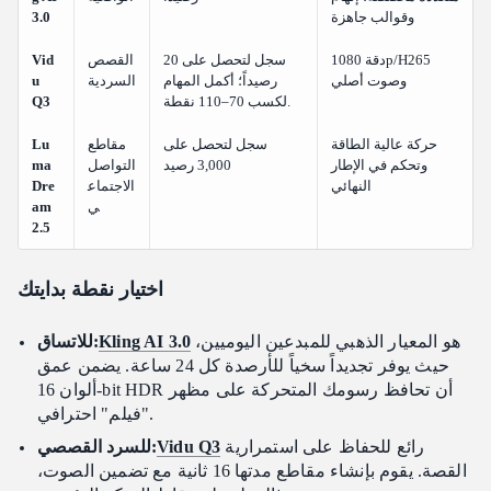
وقوالب جاهزة
3.0
دقة 1080p/H265
سجل لتحصل على 20
القصص
Vid
وصوت أصلي
رصيداً؛ أكمل المهام
السردية
u
لكسب 70–110 نقطة.
Q3
حركة عالية الطاقة
سجل لتحصل على
مقاطع
Lu
وتحكم في الإطار
3,000 رصيد
التواصل
ma
النهائي
الاجتماع
Dre
ي
am
2.5
اختيار نقطة بدايتك
هو المعيار الذهبي للمبدعين اليوميين،
Kling AI 3.0
للاتساق:
حيث يوفر تجديداً سخياً للأرصدة كل 24 ساعة. يضمن عمق
ألوان 16-bit HDR أن تحافظ رسومك المتحركة على مظهر
"فيلم" احترافي.
رائع للحفاظ على استمرارية
Vidu Q3
للسرد القصصي:
القصة. يقوم بإنشاء مقاطع مدتها 16 ثانية مع تضمين الصوت،