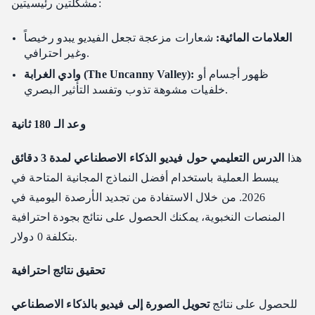
مشكلتين رئيسيتين:
اختيار مسارك
العلامات المائية:
ملخص مسارات الإنتاج
شعارات مزعجة تجعل الفيديو يبدو رخيصاً
وغير احترافي.
الأسئلة الشائعة
ظهور أجسام أو
وادي الغرابة (The Uncanny Valley):
ما هي القيود القياسية لمولدات الفيديو بالذكاء الاصطناعي
خلفيات مشوهة تذوب وتفسد التأثير البصري.
المجانية؟
كيف يمكنني التأكد من بقاء الشخصية كما هي في كل فيديو؟
وعد الـ 180 ثانية
ما هي القيود القانونية لاستخدام فيديوهات الذكاء الاصطناعي
المجانية؟
هذا
الدرس التعليمي حول فيديو الذكاء الاصطناعي لمدة 3 دقائق
كيف يمكنني الحصول على جودة فيديو أفضل في الباقة المجانية؟
يبسط العملية باستخدام أفضل النماذج المجانية المتاحة في
2026. من خلال الاستفادة من تجديد الأرصدة اليومية في
المنصات النخبوية، يمكنك الحصول على نتائج بجودة احترافية
بتكلفة 0 دولار.
تحقيق نتائج احترافية
للحصول على نتائج
تحويل الصورة إلى فيديو بالذكاء الاصطناعي