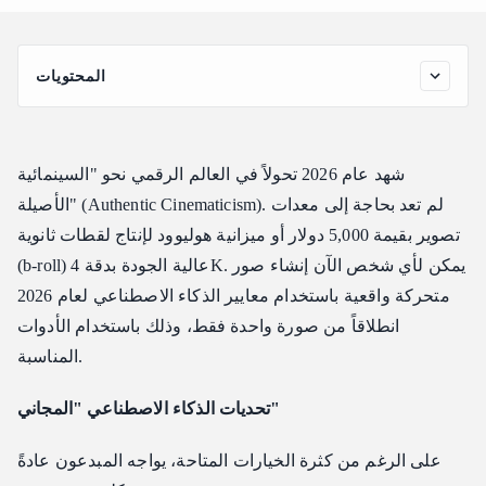
المحتويات
"الثلاثة الكبار" من أدوات الذكاء الاصطناعي المجانية لعام 2026
اختيار نقطة بدايتك
شهد عام 2026 تحولاً في العالم الرقمي نحو "السينمائية
خطوة بخطوة: سير عمل التحريك في 3 دقائق
الأصيلة" (Authentic Cinematicism). لم تعد بحاجة إلى معدات
الخطوة 1: تجهيز الصورة "النظيفة" (0:00–1:00)
تصوير بقيمة 5,000 دولار أو ميزانية هوليوود لإنتاج لقطات ثانوية
الخطوة 2: التوجيه المتقدم—سر "المخرج" (1:00–2:00)
(b-roll) عالية الجودة بدقة 4K. يمكن لأي شخص الآن إنشاء صور
الخطوة 3: لوحة القصة القائمة على المشهد (2:00–3:00)
متحركة واقعية باستخدام معايير الذكاء الاصطناعي لعام 2026
اللمسة النهائية
انطلاقاً من صورة واحدة فقط، وذلك باستخدام الأدوات
استكشاف الأخطاء وإصلاحها: حل مشكلات "الباقة المجانية"
المناسبة.
التحديات الشائعة والحلول الاحترافية
تحديات الذكاء الاصطناعي "المجاني"
لماذا تهم الدقة؟
ما وراء الهواية: التوسع مع Atlas Cloud
على الرغم من كثرة الخيارات المتاحة، يواجه المبدعون عادةً
الخلاصة: مسارك السينمائي