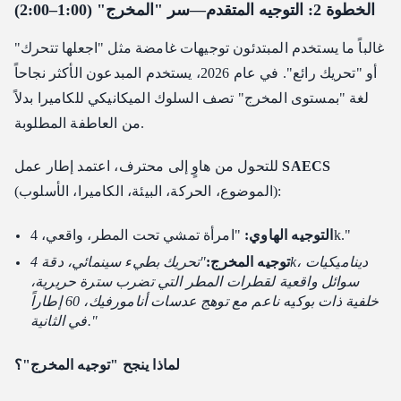
الخطوة 2: التوجيه المتقدم—سر "المخرج" (1:00–2:00)
غالباً ما يستخدم المبتدئون توجيهات غامضة مثل "اجعلها تتحرك"
أو "تحريك رائع". في عام 2026، يستخدم المبدعون الأكثر نجاحاً
لغة "بمستوى المخرج" تصف السلوك الميكانيكي للكاميرا بدلاً
من العاطفة المطلوبة.
SAECS
للتحول من هاوٍ إلى محترف، اعتمد إطار عمل
(الموضوع، الحركة، البيئة، الكاميرا، الأسلوب):
"امرأة تمشي تحت المطر، واقعي، 4k."
التوجيه الهاوي:
توجيه المخرج:
"تحريك بطيء سينمائي، دقة 4k، ديناميكيات
سوائل واقعية لقطرات المطر التي تضرب سترة حريرية،
خلفية ذات بوكيه ناعم مع توهج عدسات أنامورفيك، 60 إطاراً
في الثانية."
لماذا ينجح "توجيه المخرج"؟