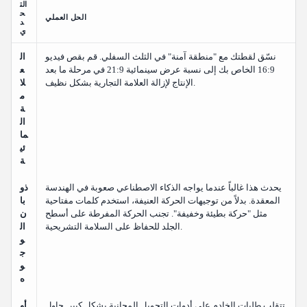
الت
ح
الحل العملي
د
ي
نسّق لقطتك مع "منطقة آمنة" في الثلث السفلي. قم بقص فيديو
ال
16:9 الخاص بك إلى نسبة عرض سينمائية 21:9 في مرحلة ما بعد
ع
الإنتاج لإزالة العلامة التجارية بشكل نظيف.
لا
م
ة
ال
ما
ئي
ة
يحدث هذا غالباً عندما يواجه الذكاء الاصطناعي صعوبة في الهندسة
ذو
المعقدة. بدلاً من توجيهات الحركة العنيفة، استخدم كلمات مفتاحية
با
مثل "حركة بطيئة وخفيفة". تجنب الحركة المفرطة على أسطح
ن
الجلد للحفاظ على السلامة التشريحية.
ال
و
ج
و
ه
تتقلب طلبات الخادم على أدوات التحويل المجانية بشكل كبير. حاول
أو