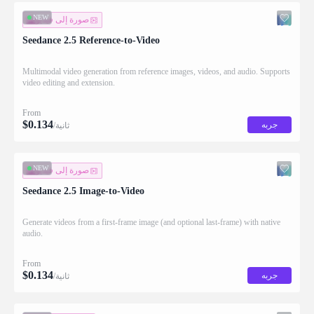
NEW
صورة إلى فيديو
Seedance 2.5 Reference-to-Video
Multimodal video generation from reference images, videos, and audio. Supports
video editing and extension.
From
$
0.134
جربه
/ثانية
NEW
صورة إلى فيديو
Seedance 2.5 Image-to-Video
Generate videos from a first-frame image (and optional last-frame) with native
audio.
From
$
0.134
جربه
/ثانية