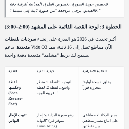
لتحسين جودة الصورة. بخصوص الطرق المجانية لترقية دقة
."
من صورة ثابتة إلى سينما 4K
الفيديو، يرجى مراجعة "
الخطوة 3: لوحة القصة القائمة على المشهد (2:00–3:00)
أكبر تحديث في 2026 هو القدرة على إنشاء
سرديات بلقطات
متعددة
. يدعم Vidu Q3 الآن مقاطع تصل إلى 16 ثانية، مما
يسمح لك بربط "مشاهد" متعددة دفعة واحدة.
الفائدة الاحترافية
كيفية التنفيذ
التقنية
يخلق "نسخة أولية"
التوجيه: "لقطة 1: منظر
لقطة
محررة فوراً.
واسع... لقطة 2: لقطة
وعكسها
قريبة للوجه..."
(Shot-
Reverse-
Shot)
يجبر الذكاء الاصطناعي
ارفع صورة البداية و"إطار
تثبيت الإطار
على اتباع مسار منطقي
النهاية" (متوفر في
النهائي
بين نقطتين.
Luma/Kling).