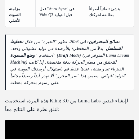
ينشئ تلقائياً أصواتاً
فعل "Auto-Sync" في
مزامنة
مطابقة لحركتك.
Vidu Q3 قبل التوليد.
الصوت
الأصلي
نصائح للمحترفين:
في 2026، تظهر "الخبرة" من خلال
تخطيط
التسلسل
. بدلاً من المخاطرة بالأرصدة في توليد عشوائي واحد،
(المتوفر في Luma Dream
"وضع المسودة" (Draft Mode)
استخدم
Machine) للتحقق من مسار الحركة بدقة منخفضة. إذا كانت
الفيزياء تبدو متينة، عندها فقط قم باستهلاك أرصدتك اليومية في
التوليد النهائي. يضمن هذا "سر المحرر" ألا تهدر أبداً رصيداً مجانياً
على رسوم متحركة معطلة.
هذه المرة، استخدمت Kling 3.0 من Luma Labs لإنشاء فيديو.
لنلقِ نظرة على النتائج معاً: