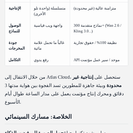
متزامنة عالية (غير محدودة)
متسلسلة (واحدة تلو
الإنتاجية
الأخرى)
نماذج متقدمة 300+ (Wan 2.6 /
واجهة ويب قياسية
الوصول
Kling 3.0...)
للنماذج
نظيفة 100% / حقوق تجارية
غالباً ما تحمل علامة
جودة
مائية
المخرجات
API موحد / سير عمل مؤتمت
رفع يدوي
التكامل
من خلال الانتقال إلى Atlas Cloud، ستحصل على
إنتاجية غير
محدودة
وبيئة جاهزة للمطورين تسد الفجوة بين هواية مدتها 3
دقائق ومحرك إنتاج مؤتمت يعمل على مدار الساعة طوال أيام
الأسبوع.
الخلاصة: مسارك السينمائي
وصل مشهد تكنولوجيا
تحويل الصورة إلى فيديو بالذكاء