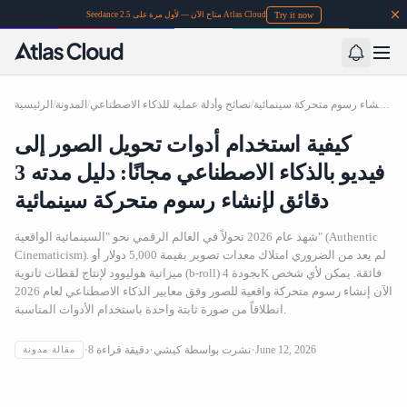
Try it now
Seedance 2.5 متاح الآن — لأول مرة على Atlas Cloud
كيفية استخدام أدوات تحويل الصور إلى فيديو بالذكاء الاصطناعي مجانًا: دليل مدته 3 دقائق لإنشاء رسوم متحركة سينمائية
/
نصائح وأدلة عملية للذكاء الاصطناعي
/
المدونة
/
الرئيسية
كيفية استخدام أدوات تحويل الصور إلى
فيديو بالذكاء الاصطناعي مجانًا: دليل مدته 3
دقائق لإنشاء رسوم متحركة سينمائية
شهد عام 2026 تحولاً في العالم الرقمي نحو "السينمائية الواقعية" (Authentic
Cinematicism). لم يعد من الضروري امتلاك معدات تصوير بقيمة 5,000 دولار أو
ميزانية هوليوود لإنتاج لقطات ثانوية (b-roll) بجودة 4K فائقة. يمكن لأي شخص
الآن إنشاء رسوم متحركة واقعية للصور وفق معايير الذكاء الاصطناعي لعام 2026
انطلاقاً من صورة ثابتة واحدة باستخدام الأدوات المناسبة.
كيفية استخدام أدوات تحويل الصور إلى فيديو بالذكاء
June 12, 2026
نشرت بواسطة
كيشي
دقيقة قراءة
8
مقالة مدونة
الاصطناعي مجانًا: دليل مدته 3 دقائق لإنشاء رسوم متحركة
سينمائية