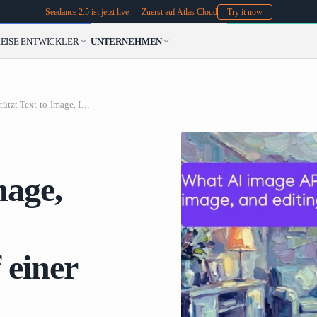
Seedance 2.5 ist jetzt live — Zuerst auf Atlas Cloud
Try it now
EISE
ENTWICKLER
UNTERNEHMEN
Welche KI-Bild-API unterstützt Text-to-Image, Image-to-Image und Bearbeitungstools auf einer einzigen Plattform?
mage,
 einer