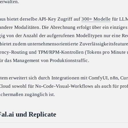
erwalten.
us bietet derselbe API-Key Zugriff auf
300+ Modelle
für LLM
ndere Modalitäten. Die Abrechnung erfolgt über ein einziges
ig von der Anzahl der aufgerufenen Modelltypen nur eine R
 bietet zudem unternehmensorientierte Zuverlässigkeitsfeature
tency-Routing und TPM/RPM-Kontrollen (Tokens pro Minute 
ür das Management von Produktionstraffic.
em erweitert sich durch Integrationen mit ComfyUI, n8n, Cu
loud sowohl für No-Code-Visual-Workflows als auch für prof
hermaßen zugänglich ist.
Fal.ai und Replicate