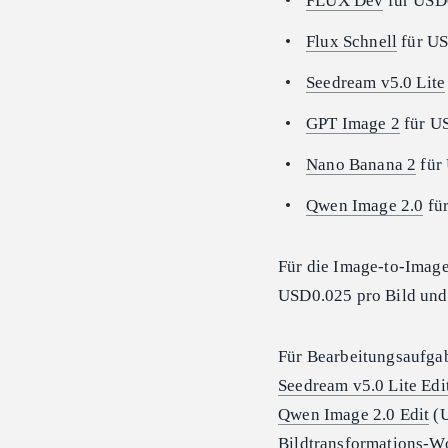
FLUX Dev
für USD0
Flux Schnell
für US
Seedream v5.0 Lite
GPT Image 2
für US
Nano Banana 2
für
Qwen Image 2.0
für
Für die Image-to-Imag
USD0.025 pro Bild un
Für Bearbeitungsaufga
Seedream v5.0 Lite Edi
Qwen Image 2.0 Edit
(U
Bildtransformations-W