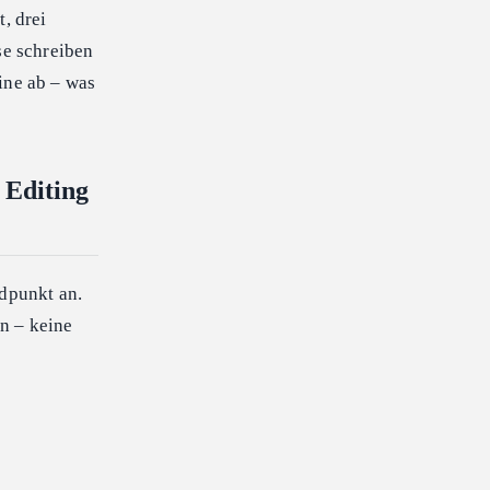
, drei
se schreiben
ine ab – was
 Editing
ndpunkt an.
n – keine