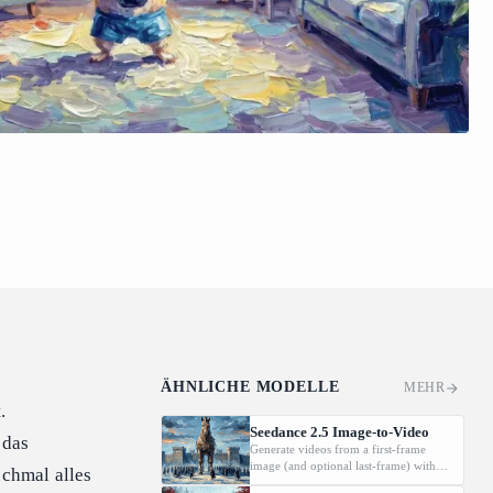
ÄHNLICHE MODELLE
MEHR
.
Seedance 2.5 Image-to-Video
 das
Generate videos from a first-frame
image (and optional last-frame) with
chmal alles
native audio.