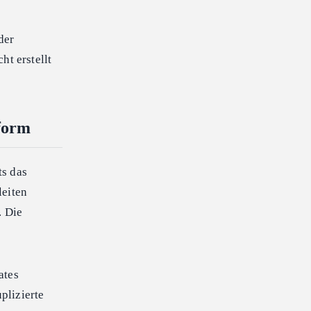
der
t erstellt
tform
ts das
eiten
. Die
ates
plizierte