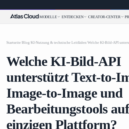
MODELLE
ENTDECKEN
CREATOR-CENTER
PR
Startseite
/
Blog
/
KI-Nutzung & technische Leitfäden
/
Welche KI-Bild-API
unterstützt Text-to-I
Image-to-Image und
Bearbeitungstools auf
einzigen Plattform?