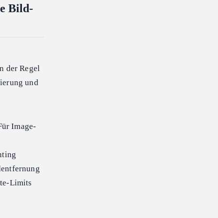
e Bild-
in der Regel
zierung und
 Für Image-
nting
dentfernung
te-Limits