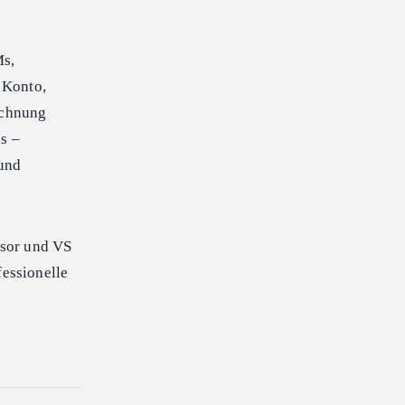
s,
 Konto,
echnung
s –
und
rsor und VS
essionelle