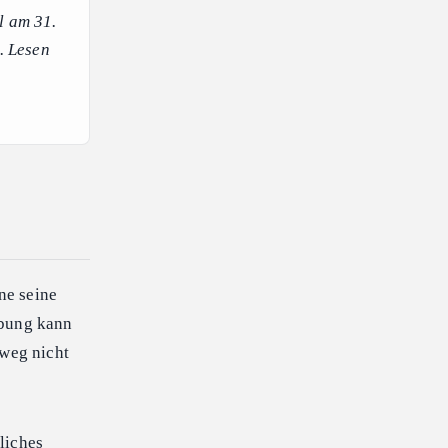
l am 31.
. Lesen
ne seine
ibung kann
weg nicht
tliches