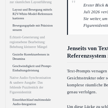
zur räumlichen Layoutführung
Erster Blick 
Layout und Bewegung mittels
Juli 2026 ver
R2V-White-Model-Referenzen
kartieren
Sie weiter, u
Figurenidentit
Bewegungspfade mit Präzision
steuern
Echtzeit-Generierung und
regionsebene Bearbeitung:
Behebung kleinerer Mängel
Jenseits von Te
Gezielte Korrekturebenen in
Referenzsystem 
Dreamina
Geschwindigkeit und Prompt-
Einhaltungsleistung
Text-Prompts versagen 
Gesichtsstruktur oder 
Native Audio-Synchronisation
& saubere Ausgabe: Das
komplexe räumliche Be
fehlende Puzzlestück der
genau verfolgen.
Figurenidentität
Einzeldurchlauf multimodale
Audio-Integration
Um diese Lücke zu schl