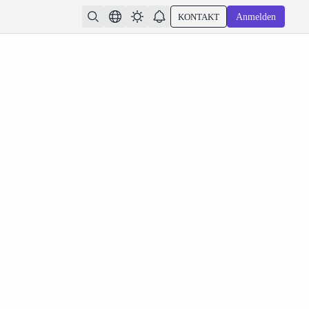
KONTAKT
Anmelden
.5 AI Video Generator 50 multimodale Referenzen
 um die Charakterkonsistenz zu sichern.