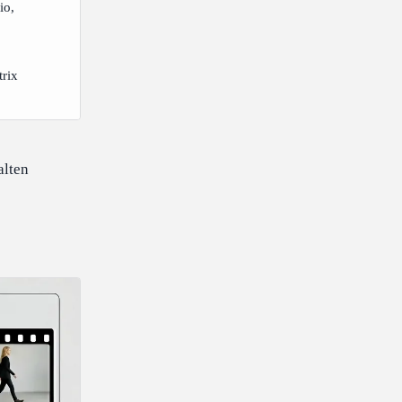
io,
rix
alten