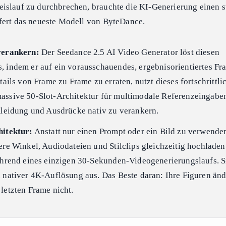
islauf zu durchbrechen, brauchte die KI-Generierung einen s
fert das neueste Modell von ByteDance.
verankern:
Der Seedance 2.5 AI Video Generator löst diesen
, indem er auf ein vorausschauendes, ergebnisorientiertes F
tails von Frame zu Frame zu erraten, nutzt dieses fortschrittli
assive 50-Slot-Architektur für multimodale Referenzeingabe
 Kleidung und Ausdrücke nativ zu verankern.
hitektur:
Anstatt nur einen Prompt oder ein Bild zu verwende
ere Winkel, Audiodateien und Stilclips gleichzeitig hochladen
ährend eines einzigen 30-Sekunden-Videogenerierungslaufs. Si
 nativer 4K-Auflösung aus. Das Beste daran: Ihre Figuren änd
letzten Frame nicht.