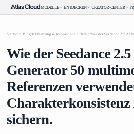
MODELLE
ENTDECKEN
CREATOR-CENTER
PR
Startseite
/
Blog
/
KI-Nutzung & technische Leitfäden
/
Wie der Seedance 2.5
Generator 50 multim
Referenzen verwendet
Charakterkonsistenz
sichern.