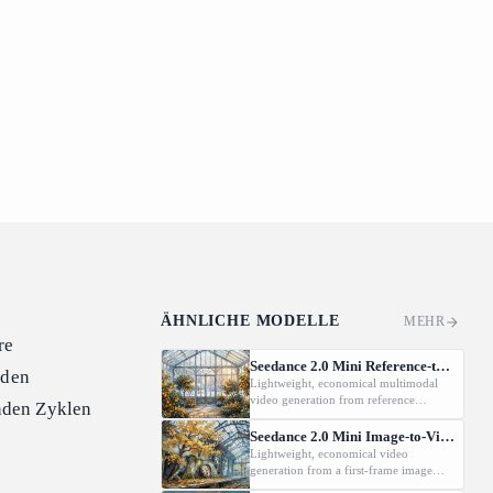
ÄHNLICHE MODELLE
MEHR
re
Seedance 2.0 Mini Reference-to-Video
mden
Lightweight, economical multimodal
video generation from reference
nden Zyklen
images, videos, and audio with native
audio.
Seedance 2.0 Mini Image-to-Video
Lightweight, economical video
generation from a first-frame image
(and optional last-frame) with native