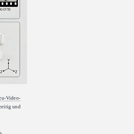
zu-Video-
zeitig und
h