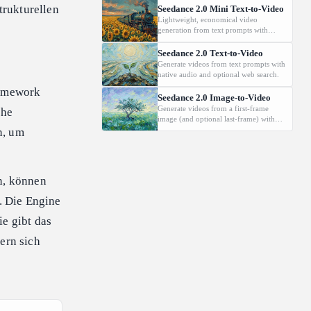
audio.
trukturellen
Seedance 2.0 Mini Text-to-Video
Lightweight, economical video
generation from text prompts with
native audio.
Seedance 2.0 Text-to-Video
Generate videos from text prompts with
native audio and optional web search.
ramework
Seedance 2.0 Image-to-Video
Generate videos from a first-frame
che
image (and optional last-frame) with
native audio.
n, um
n, können
. Die Engine
e gibt das
ern sich