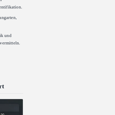
ntifikation.
angarten,
ik und
vermitteln.
rt