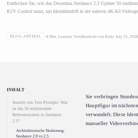
Entdecken Sie, wie das Dreamina Seedance 2.5 Update 50 multim
R2V Control nutzt, um Identitätsdrift in der nativen 4K-KI-Videog
8
Min. Lesezeit
Veröffentlicht von
Kishi
July 31, 202
BLOG-ARTIKEL
INHALT
Sie verbringen Stunden
Jenseits von Text-Prompts: Was
Hauptfigur im nächsten 
ist das 50 multimodale
verwandelt. Diese Iden
Referenzsystem in Seedance
2.5?
manueller Videoverbin
Architektonische Skalierung:
Seedance 2.0 vs 2.5