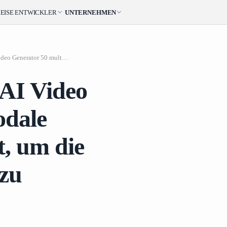
EISE
ENTWICKLER
UNTERNEHMEN
Wie der Seedance 2
Wie der Seedance 2.5 AI Video Generator 50 multimodale Referenzen verwendet, um die Charakterkonsistenz zu sichern.
verwendet,
 AI Video
odale
, um die
 zu