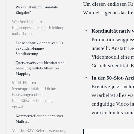
Um diesen endlosen Kre
Was zählt als multimodale
Wandel – genau das lie
Eingabe?
Wie Seedance 2.5
Figurengesichter und Kleidung
Kontinuität nativ 
nativ fixiert
Produktionsengpass
Die Mechanik der nativen 30-
umstellt. Anstatt De
Sekunden-Frame-
Stabilisierung
Videomodell eine m
Querverweis von Identität und
Gesichtsidentität,
Kleidung mittels Attention
Mapping
In der 50-Slot-Arc
Multi-Figuren-
Kreative jetzt mehr
Szenenproduktion: Dichte
Besetzungen ohne
verarbeitet alles w
Identitätsverschmelzung
endgültige Video in
verwalten
vom ersten bis zum 
Kommerzieller und narrativer
Maßstab
Von der R2V-Referenzsteuerung