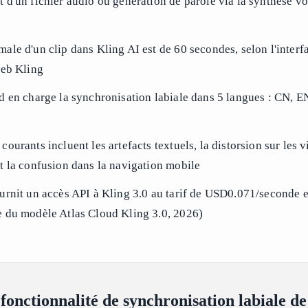
 d'un fichier audio ou génération de parole via la synthèse v
ale d'un clip dans Kling AI est de 60 secondes, selon l'interf
web Kling
d en charge la synchronisation labiale dans 5 langues : CN, EN
ourants incluent les artefacts textuels, la distorsion sur les 
t la confusion dans la navigation mobile
urnit un accès API à Kling 3.0 au tarif de USD0.071/seconde 
 du modèle Atlas Cloud Kling 3.0, 2026)
 fonctionnalité de synchronisation labiale d