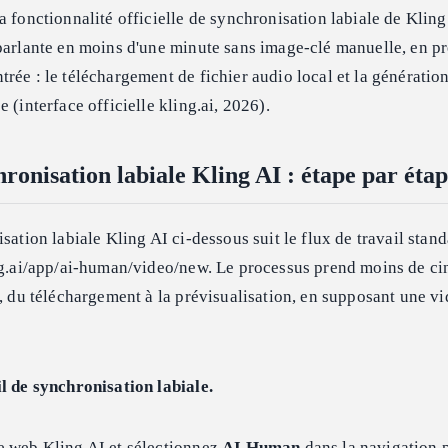
 fonctionnalité officielle de synchronisation labiale de Klin
parlante en moins d'une minute sans image-clé manuelle, en p
rée : le téléchargement de fichier audio local et la génératio
 (interface officielle kling.ai, 2026).
hronisation labiale Kling AI : étape par éta
sation labiale Kling AI ci-dessous suit le flux de travail stan
ing.ai/app/ai-human/video/new. Le processus prend moins de ci
s, du téléchargement à la prévisualisation, en supposant une v
l de synchronisation labiale.
e web Kling AI et sélectionnez
AI Human
dans la navigation p