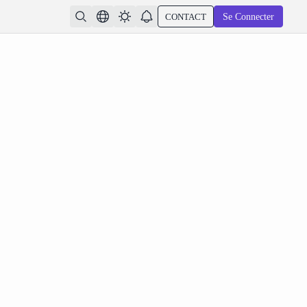
CONTACT
Se Connecter
p Sync 2026 : Téléchargement audio, définition des
 de clip et résolution des bugs courants