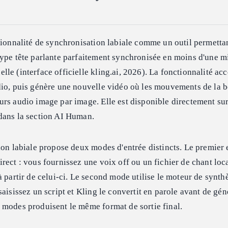
tionnalité de synchronisation labiale comme un outil permetta
ype tête parlante parfaitement synchronisée en moins d'une m
le (interface officielle kling.ai, 2026). La fonctionnalité acc
dio, puis génère une nouvelle vidéo où les mouvements de la 
rs audio image par image. Elle est disponible directement sur
dans la section AI Human.
ion labiale propose deux modes d'entrée distincts. Le premier 
rect : vous fournissez une voix off ou un fichier de chant local
à partir de celui-ci. Le second mode utilise le moteur de synth
aisissez un script et Kling le convertit en parole avant de gén
 modes produisent le même format de sortie final.