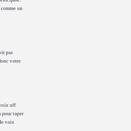
ît comme un
oit pas
donc votre
voix off
h
pour taper
de voix