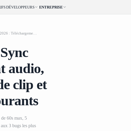
IFS
DÉVELOPPEURS
ENTREPRISE
Tutoriel Kling AI Li
Tutoriel Kling AI Lip Sync 2026 : Téléchargement audio, définition des limites de clip et résolution des bugs courants
limites
 Sync
t audio,
de clip et
ourants
s de 60s max, 5
 aux 3 bugs les plus