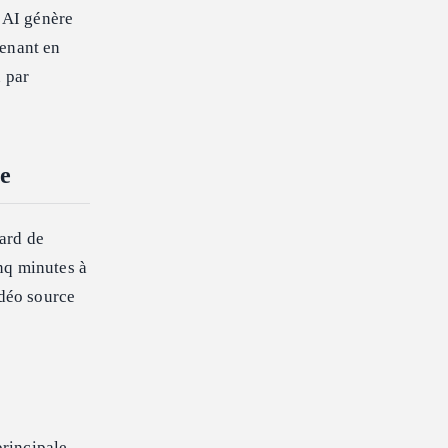
g AI génère
renant en
n par
pe
dard de
nq minutes à
idéo source
rincipale.