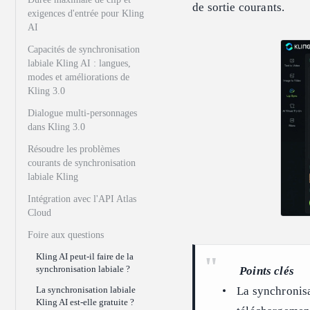
de sortie courants.
exigences d'entrée pour Kling
AI
Capacités de synchronisation
labiale Kling AI : langues,
modes et améliorations de
Kling 3.0
Dialogue multi-personnages
dans Kling 3.0
Résoudre les problèmes
courants de synchronisation
labiale Kling
Intégration avec l'API Atlas
Cloud
Foire aux questions
Kling AI peut-il faire de la
synchronisation labiale ?
Points clés
La synchronisa
La synchronisation labiale
Kling AI est-elle gratuite ?