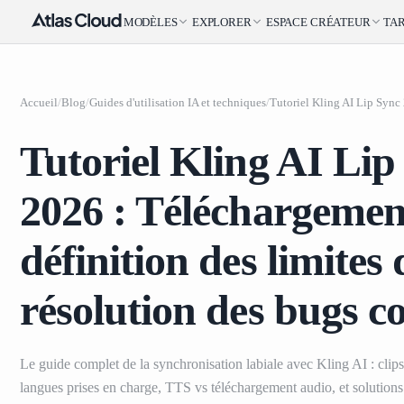
MODÈLES
EXPLORER
ESPACE CRÉATEUR
TAR
Accueil
/
Blog
/
Guides d'utilisation IA et techniques
/
Tutoriel Kling AI Lip
2026 : Téléchargemen
définition des limites 
résolution des bugs c
Le guide complet de la synchronisation labiale avec Kling AI : clip
langues prises en charge, TTS vs téléchargement audio, et solutions