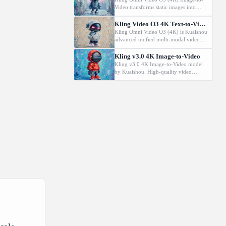
Video transforms static images into
dynamic cinematic videos using MVL
technology. Supports first/last frame
Kling Video O3 4K Text-to-Video
control and audio generation.
Kling Omni Video O3 (4K) is Kuaishou
advanced unified multi-modal video
model with MVL (Multi-modal Visual
Language) technology. Generates high-
Kling v3.0 4K Image-to-Video
quality videos from text prompts with
Kling v3.0 4K Image-to-Video model
natural motion and audio generation
by Kuaishou. High-quality video
support.
generation from images.