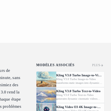
MODÈLES ASSOCIÉS
PLUS
urs de
Kling V3.0 Turbo Image-to-Video
minute, sans
Kling V3.0 Turbo Image-to-Video
transforms static images into dynamic
nimiez des
cinematic videos using MVL
technology. Supports first/last frame
Kling V3.0 Turbo Text-to-Video
3.0 rend la
control and audio generation.
Kling V3.0 Turbo Text-to-Video
chaque étape
generates dynamic cinematic videos
from text prompts using MVL
des problèmes
technology. Supports first/last frame
Kling Video O3 4K Image-to-Video
control and audio generation.
Kling Omni Video O3 (4K) Image-to-