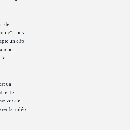
nt de
inute", sans
epte un clip
bouche
 la
est un
, et le
èse vocale
érer la vidéo