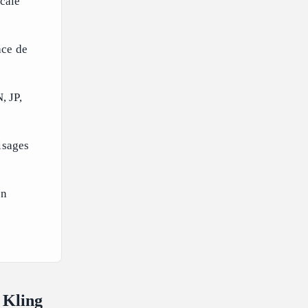
ocale
ace de
, JP,
visages
en
e Kling