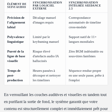
SYNCHRONISATION
SYNCHRONISATION
ÉLÉMENT DE
PAR LOGICIEL
INTÉGRÉE SEEDANCE
SUIVI AUDIO
EXTERNE
2.5
Précision de
Décalage manuel
Correspondance
l'alignement
d'images requis
automatisée de timeline
labial
cross-modale
Polyvalence
Limité par le
Support natif de 11+
linguistique
keyframing manuel
langues mondiales
Pureté de la
Risque élevé
Zéro BGM indésirable ou
ligne de base
d'artefacts audio IA
sous-titres fantômes
visuelle
hallucinés
Temps de
Heures passées à
Séquence rendue propre
post-
découper et nettoyer
en une seule passe, prête à
production
les timelines
l'emploi
En verrouillant les couches auditives et visuelles en tandem tout
en purifiant la sortie de fond, le système garantit que votre
contenu est structurellement complet et immédiatement prêt pour