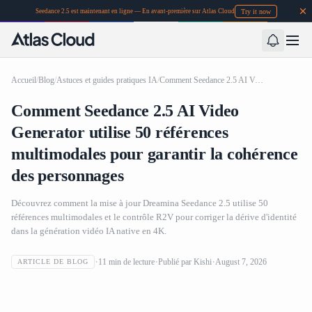
Try it now
Seedance 2.5 est maintenant en ligne — En avant-première sur Atlas Cloud
Accueil
/
Blog
/
Astuces et guides pratiques IA
/
Comment Seedance 2.5 AI Video Generator utilise 50 références multimodales pour garantir la cohérence des personnages
Comment Seedance 2.5 AI Video
Generator utilise 50 références
multimodales pour garantir la cohérence
des personnages
Découvrez comment la mise à jour Dreamina Seedance 2.5 utilise 50
références multimodales et le contrôle R2V pour corriger la dérive d'identité
dans la génération vidéo IA native en 4K.
Comment Seedance 2.5 AI Video Generator utilise 50
11
min de lecture
Publié par
Kishi
August 7, 2026
ARTICLE DE BLOG
références multimodales pour garantir la cohérence des
personnages