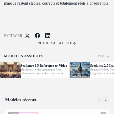
marque restent stables, corrects et totalement réels à chaque fois.
PARTAGER
RETOUR À LA LISTE
MODÈLES ASSOCIÉS
PLUS
Seedance 2.5 Reference-to-Video
Seedance 2.5 Im
Multimodal video generation from
Generate videos fro
reference images, videos, and audio.
image (and optional
Supports video editing and extension.
with native audio.
Modèles récents