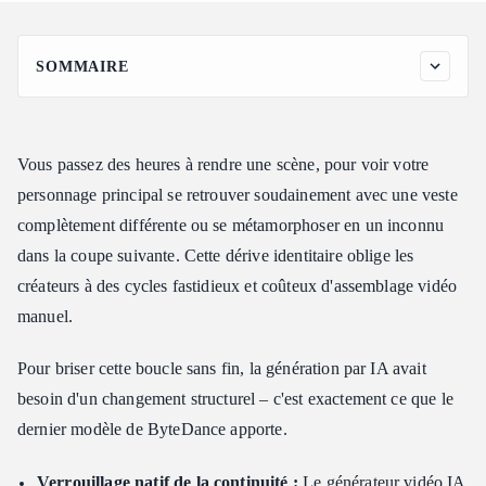
SOMMAIRE
Au-delà des prompts textuels : Qu'est-ce que le système de 50
références multimodales dans Seedance 2.5 ?
Évolution architecturale : Seedance 2.0 vs 2.5
Vous passez des heures à rendre une scène, pour voir votre
Qu'est-ce qui compte comme entrée multimodale ?
personnage principal se retrouver soudainement avec une veste
Comment Seedance 2.5 verrouille de manière native les visages
complètement différente ou se métamorphoser en un inconnu
et la garde-robe des personnages
dans la coupe suivante. Cette dérive identitaire oblige les
Les mécanismes de la stabilisation native des images sur 30
créateurs à des cycles fastidieux et coûteux d'assemblage vidéo
secondes
manuel.
Référencement croisé de l'identité et de la tenue via la
cartographie d'attention
Pour briser cette boucle sans fin, la génération par IA avait
Production de scènes multi-personnages : Gérer des
besoin d'un changement structurel – c'est exactement ce que le
distributions denses sans fuite d'identité
dernier modèle de ByteDance apporte.
Échelle commerciale et narrative
Du contrôle de référence R2V aux directives de disposition
Verrouillage natif de la continuité :
Le générateur vidéo IA