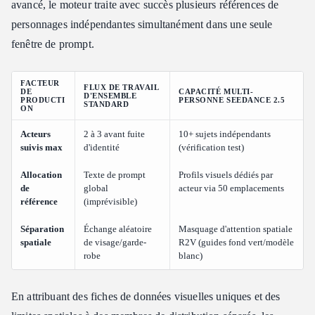
avancé, le moteur traite avec succès plusieurs références de
personnages indépendantes simultanément dans une seule
fenêtre de prompt.
FACTEUR
FLUX DE TRAVAIL
DE
CAPACITÉ MULTI-
D'ENSEMBLE
PRODUCTI
PERSONNE SEEDANCE 2.5
STANDARD
ON
Acteurs
2 à 3 avant fuite
10+ sujets indépendants
suivis max
d'identité
(vérification test)
Allocation
Texte de prompt
Profils visuels dédiés par
de
global
acteur via 50 emplacements
référence
(imprévisible)
Séparation
Échange aléatoire
Masquage d'attention spatiale
spatiale
de visage/garde-
R2V (guides fond vert/modèle
robe
blanc)
En attribuant des fiches de données visuelles uniques et des