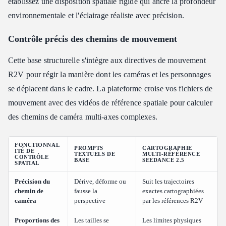
établissez une disposition spatiale rigide qui ancre la profondeur
environnementale et l'éclairage réaliste avec précision.
Contrôle précis des chemins de mouvement
Cette base structurelle s'intègre aux directives de mouvement
R2V pour régir la manière dont les caméras et les personnages
se déplacent dans le cadre. La plateforme croise vos fichiers de
mouvement avec des vidéos de référence spatiale pour calculer
des chemins de caméra multi-axes complexes.
FONCTIONNAL
PROMPTS
CARTOGRAPHIE
ITÉ DE
TEXTUELS DE
MULTI-RÉFÉRENCE
CONTRÔLE
BASE
SEEDANCE 2.5
SPATIAL
Précision du
Dérive, déforme ou
Suit les trajectoires
chemin de
fausse la
exactes cartographiées
caméra
perspective
par les références R2V
Proportions des
Les tailles se
Les limites physiques