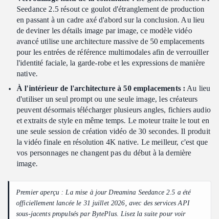
spatiale
Seedance 2.5 résout ce goulot d'étranglement de production
Cartographie de la disposition et du mouvement via des
en passant à un cadre axé d'abord sur la conclusion. Au lieu
références de modèle blanc R2V
de deviner les détails image par image, ce modèle vidéo
avancé utilise une architecture massive de 50 emplacements
Contrôle précis des chemins de mouvement
pour les entrées de référence multimodales afin de verrouiller
Génération en temps réel et édition au niveau régional :
l'identité faciale, la garde-robe et les expressions de manière
Correction des défauts mineurs
native.
Couches de correction ciblées dans Dreamina
À l'intérieur de l'architecture à 50 emplacements :
Au lieu
Vitesse et performance d'adhérence au prompt
d'utiliser un seul prompt ou une seule image, les créateurs
peuvent désormais télécharger plusieurs angles, fichiers audio
Synchronisation audio native et sortie propre : La pièce
et extraits de style en même temps. Le moteur traite le tout en
manquante de l'identité du personnage
une seule session de création vidéo de 30 secondes. Il produit
Intégration audio multimodale en une seule passe
la vidéo finale en résolution 4K native. Le meilleur, c'est que
Synchronisation labiale multidimensionnelle et sortie de base
vos personnages ne changent pas du début à la dernière
propre
image.
Conclusion : Le nouveau standard pour les flux de travail vidéo
IA commerciaux
Premier aperçu : La mise à jour Dreamina Seedance 2.5 a été
Passage à l'échelle pour une production de niveau entreprise
officiellement lancée le 31 juillet 2026, avec des services API
sous-jacents propulsés par BytePlus. Lisez la suite pour voir
Commande créative absolue