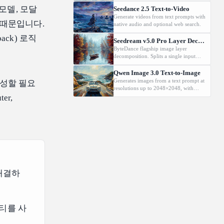
모델, 모달
Seedance 2.5 Text-to-Video
Generate videos from text prompts with
 때문입니다.
native audio and optional web search.
ack) 로직
Seedream v5.0 Pro Layer Decomposition
ByteDance flagship image layer
decomposition. Splits a single input
image into an editable stack: one base
image plus up to 16 transparent PNG
Qwen Image 3.0 Text-to-Image
layers, each returned with stacking
Generates images from a text prompt at
작성할 필요
order (z_index), bounding box
resolutions up to 2048×2048, with
coordinates, name, and description for
automatic prompt rewriting and
er,
downstream drag/scale/recompose
prompt-guided resolution selection,
editing.
building on Qwen strength in complex
text rendering and precise prompt
adherence
 해결하
리티를 사