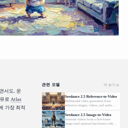
관련 모델
더 보기
면서도, 운
Seedance 2.5 Reference-to-Video
이유로
Atlas
Multimodal video generation from
reference images, videos, and audio.
에 가장 최적
Supports video editing and extension.
Seedance 2.5 Image-to-Video
Generate videos from a first-frame
image (and optional last-frame) with
native audio.