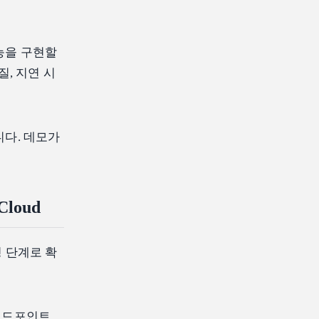
능을 구현할
질, 지연 시
니다. 데모가
loud
영 단계로 확
 엔드포인트,